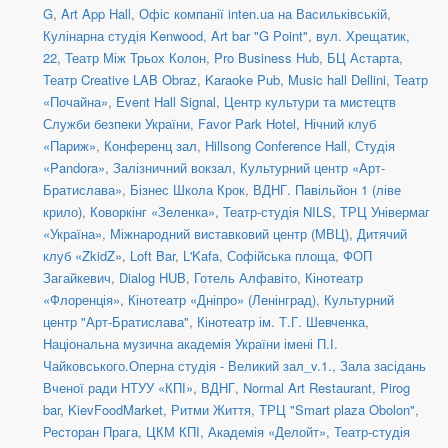
G
,
Art App Hall
,
Офіс компанії inten.ua на Васильківській
,
Кулінарна студія Kenwood
,
Art bar "G Point"
,
вул. Хрещатик,
22
,
Театр Між Трьох Колон
,
Pro Business Hub
,
БЦ Астарта
,
Театр Creative LAB Obraz
,
Karaoke Pub
,
Music hall Dellini
,
Театр
«Почайна»
,
Event Hall Signal
,
Центр культури та мистецтв
Служби безпеки України
,
Favor Park Hotel
,
Нічний клуб
«Париж»
,
Конференц зал
,
Hillsong Conference Hall
,
Студія
«Pandora»
,
Залізничний вокзал
,
Культурний центр «Арт-
Братислава»
,
Бізнес Школа Крок
,
ВДНГ. Павільйон 1 (ліве
крило)
,
Коворкінг «Зеленка»
,
Театр-студія NILS
,
ТРЦ Універмаг
«Україна»
,
Міжнародний виставковий центр (МВЦ)
,
Дитячий
клуб «ZkidZ»
,
Loft Bar
,
L'Kafa
,
Софійська площа
,
ФОП
Загайкевич
,
Dialog HUB
,
Готель Алфавіто
,
Кінотеатр
«Флоренція»
,
Кінотеатр «Дніпро» (Ленінград)
,
Культурний
центр "Арт-Братислава"
,
Кінотеатр ім. Т.Г. Шевченка
,
Національна музична академія України імені П.І.
Чайковського.Оперна студія - Великий зал_v.1.
,
Зала засідань
Вченої ради НТУУ «КПІ»
,
ВДНГ
,
Normal Art Restaurant
,
Pirog
bar
,
KievFoodMarket
,
Ритми Життя
,
ТРЦ "Smart plaza Obolon"
,
Ресторан Прага
,
ЦКМ КПІ
,
Академія «Делойт»
,
Театр-студія