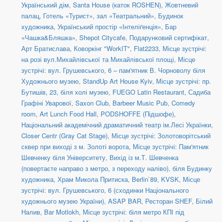
Український дім
,
Santa House (каток ROSHEN)
,
Жовтневий
палац
,
Готель «Турист», зал «Театральний»
,
Будинок
художника
,
Український простір «Інтеліґенція»
,
Бар
«Чашка&Бляшка»
,
Shepot Citycafe
,
Подарунковий сертифікат
,
Арт Братислава
,
Коворкінг "WorkIT"
,
Flat2233
,
Місце зустрічі:
на розі вул.Михайлівської та Михайлівської площі
,
Місце
зустрічі: вул. Грушевського, 6 – пам'ятник В. Чорноволу біля
Художнього музею
,
StandUp Art House Kyiv
,
Місце зустрічі: пр.
Бутишів, 23, біля холі музею
,
FUEGO Latin Restaurant
,
Садиба
Графіні Уварової
,
Saxon Club
,
Barbeer Music Pub
,
Comedy
room
,
Art Lunch Food Hall
,
PODSHOFFE (Підшофе)
,
Національний академічний драматичний театр ім.Лесі Українки
,
Closer Centr (Gray Cat Stage)
,
Місце зустрічі: Золотоворітський
сквер при виході з м. Золоті ворота
,
Місце зустрічі: Пам'ятник
Шевченку біля Університету
,
Вихід із м.Т. Шевченка
(повертаєте направо з метро, з переходу наліво)
,
біля Будинку
художника
,
Храм Микола Притиска
,
Berlin`89
,
KVSK
,
Місце
зустрічі: вул. Грушевського, 6 (сходинки Національного
художнього музею України)
,
ASAP BAR
,
Ресторан SHEF
,
Білий
Налив
,
Bar Motlokh
,
Місце зустрічі: біля метро КПІ під