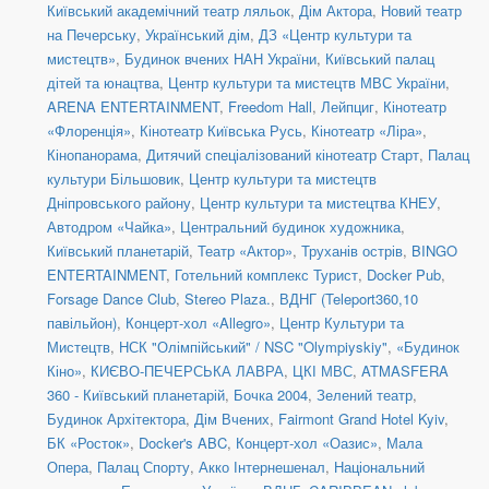
Київський академічний театр ляльок
,
Дім Актора
,
Новий театр
на Печерську
,
Український дім
,
ДЗ «Центр культури та
мистецтв»
,
Будинок вчених НАН України
,
Київський палац
дітей та юнацтва
,
Центр культури та мистецтв МВС України
,
ARENA ENTERTAINMENT
,
Freedom Hall
,
Лейпциг
,
Кінотеатр
«Флоренція»
,
Кінотеатр Київська Русь
,
Кінотеатр «Ліра»
,
Кінопанорама
,
Дитячий спеціалізований кінотеатр Старт
,
Палац
культури Більшовик
,
Центр культури та мистецтв
Дніпровського району
,
Центр культури та мистецтва КНЕУ
,
Автодром «Чайка»
,
Центральний будинок художника
,
Київський планетарій
,
Театр «Актор»
,
Труханів острів
,
BINGO
ENTERTAINMENT
,
Готельний комплекс Турист
,
Docker Pub
,
Forsage Dance Club
,
Stereo Plaza.
,
ВДНГ (Teleport360,10
павільйон)
,
Концерт-хол «Allegro»
,
Центр Культури та
Мистецтв
,
НСК "Олімпійський" / NSC "Olympiyskiy"
,
«Будинок
Кіно»
,
КИЄВО-ПЕЧЕРСЬКА ЛАВРА
,
ЦКІ МВС
,
ATMASFERA
360 - Київський планетарій
,
Бочка 2004
,
Зелений театр
,
Будинок Архітектора
,
Дім Вчених
,
Fairmont Grand Hotel Kyiv
,
БК «Росток»
,
Docker's ABC
,
Концерт-хол «Оазис»
,
Мала
Опера
,
Палац Спорту
,
Акко Інтернешенал
,
Національний