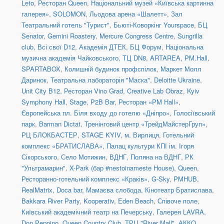
Leto
,
Ресторан Queen
,
Національний музей «Київська картинна
галерея»
,
SOLOMON
,
Льодова арена «Шалетт»
,
Зал
Театральний готель "Турист"
,
Бьюті-Коворкінг Yourspace
,
БЦ
Senator
,
Gemini Roastery
,
Mercure Congress Centre
,
Sungrilla
club
,
Всі свої D12
,
Академія ДТЕК
,
БЦ Форум
,
Національна
музична академія Чайковського
,
ТЦ DN8
,
ARTAREA
,
PM.Hall
,
SPARTABOX
,
Колишній будинок профспілок
,
Маркет Молл
Даринок
,
Театральна лабораторія "Маска"
,
Deloitte Ukraine
,
Unit City B12
,
Ресторан Vino Grad
,
Creative Lab Obraz
,
Kyiv
Symphony Hall
,
Stage
,
P2B Bar
,
Ресторан «PM Hall»
,
Європейська пл. Біля входу до готелю «Дніпро»
,
Голосіївський
парк
,
Barman Dictat
,
Тренінговий центр «ТрейдМайстерГруп»
,
РЦ БЛОКБАСТЕР
,
STAGE KYIV
,
м. Вирлиця
,
Готельний
комплекс «БРАТИСЛАВА»
,
Палац культури КПІ ім. Ігоря
Сікорського
,
Село Мотижин
,
ВДНГ, Поляна на ВДНГ
,
РК
"Ультрамарин"
,
X-Park (бар #nestoinameste House)
,
Queen
,
Ресторанно-готельний комплекс «Краків»
,
G-Sky
,
PMHUB
,
RealMatrix
,
Doca bar
,
Мамаєва слобода
,
Кінотеатр Братислава
,
Bakkara River Party
,
Kooperativ
,
Eden Beach
,
Співоче поле
,
Київський академічний театр на Печерську
,
Галерея LAVRA
,
Don Peppino
,
Queen Country Club
,
ТРЦ "River Mall"
,
АККО