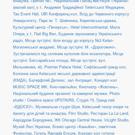
юнацтва
,
Причал №7
,
Національний Палац мистецтв «Україна»
(малий зал)_v.1
,
Академія Традиційної Тибетської Медицини
,
Tao Event Hall
,
UBI Конференц-хол
,
Вхід до Червоного корпусу
Університету
,
Парк ім. Т. Шевченка
,
Кирилівська церква
,
Культурний центр «Печерськ»
,
Hotel Intercontinental
,
Мала
Опера_v.1
,
Паб Big Ben
,
Будинок звукозапису Українського
радіо
,
Місце зустрічі: біля входу до корпусу №3 Київо-
Могилянської академії
,
Місце зустрічі: М. «Дорогожичі».
Зустрічаємося під скляним куполом біля ескалатора
,
Місце
зустрічі: Бессарабська площа
,
Місце зустрічі: вул.
Мельникова, 42
,
Premier Palace Hotel. Софіївський гранд-хол
,
Колонна зала Київської міської державної адміністрації
(КМДА)
,
Батерфляй Делюкс, зал Антрацит
,
Концерт-хол
MUSIC SPACE MK
,
Кіно-павільйон
,
Кінотеатр «Жовтень»
,
Національний будинок органної та камерної музики
,
Photo
studio / Creative space UPSTAIRS
,
Студія 75
,
Гранд-паб
«ВДОСКУ»
,
Музикальна студія Шум
,
Київський театр опери та
балету для дітей та юнацтва
,
Film Studio
,
Ресторан La La Land
,
Аеродром Бородянка
,
ЖК Chicago Central House
,
InLight Studio
,
Музей Лесі Українки
,
Бізнес-центр «Каньйон»
,
пам'ятник
Фунікулер
,
Готель Ramada Encore
,
Конгрес-хол готелю