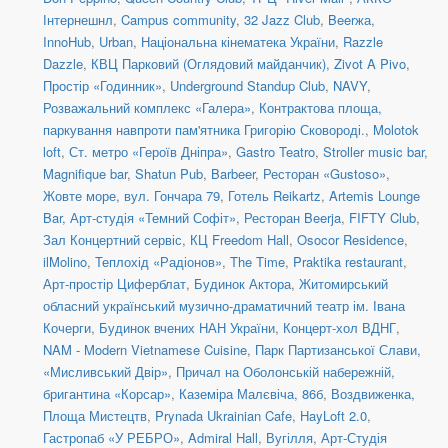
Інтернешнл
,
Campus community
,
32 Jazz Club
,
Beerжа
,
InnoHub
,
Urban
,
Національна кінематека України
,
Razzle
Dazzle
,
КВЦ Парковий (Оглядовий майданчик)
,
Zivot A Pivo
,
Простір «Годинник»
,
Underground Standup Club
,
NAVY
,
Розважальний комплекс «Галера»
,
Контрактова площа,
паркування навпроти пам'ятника Григорію Сковороді.
,
Molotok
loft
,
Ст. метро «Героїв Дніпра»
,
Gastro Teatro
,
Stroller music bar
,
Magnifique bar
,
Shatun Pub
,
Barbeer
,
Ресторан «Gustoso»
,
Жовте море
,
вул. Гончара 79
,
Готель Reikartz
,
Artemis Lounge
Bar
,
Арт-студія «Темний Софіт»
,
Ресторан Beerja
,
FIFTY Club
,
Зал Концертний сервіс
,
КЦ Freedom Hall
,
Osocor Residence
,
ilMolino
,
Теплохід «Радіонов»
,
The Time
,
Praktika restaurant
,
Арт-простір Циферблат
,
Будинок Актора
,
Житомирський
обласний український музично-драматичний театр ім. Івана
Кочерги
,
Будинок вчених НАН України
,
Концерт-хол ВДНГ
,
NAM - Modern Vietnamese Cuisine
,
Парк Партизанської Слави,
«Мисливський Двір»
,
Причал на Оболонській набережній,
бригантина «Корсар»
,
Каземіра Малєвіча, 86б
,
Воздвиженка,
Площа Мистецтв
,
Prynada Ukrainian Cafe
,
HayLoft 2.0
,
Гастропаб «У РЕБРО»
,
Admiral Hall
,
Вугілля
,
Арт-Студія