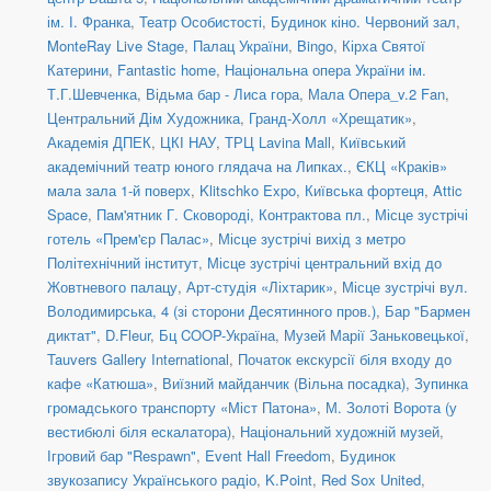
ім. І. Франка
,
Театр Особистості
,
Будинок кіно. Червоний зал
,
MonteRay Live Stage
,
Палац України
,
Bingo
,
Кірха Святої
Катерини
,
Fantastic home
,
Національна опера України ім.
Т.Г.Шевченка
,
Відьма бар - Лиса гора
,
Мала Опера_v.2 Fan
,
Центральний Дім Художника
,
Гранд-Холл «Хрещатик»
,
Академія ДПЕК
,
ЦКІ НАУ
,
ТРЦ Lavina Mall
,
Київський
академічний театр юного глядача на Липках.
,
ЄКЦ «Краків»
мала зала 1-й поверх
,
Klitschko Expo
,
Київська фортеця
,
Attic
Space
,
Пам'ятник Г. Сковороді, Контрактова пл.
,
Місце зустрічі
готель «Прем'єр Палас»
,
Місце зустрічі вихід з метро
Політехнічний інститут
,
Місце зустрічі центральний вхід до
Жовтневого палацу
,
Арт-студія «Ліхтарик»
,
Місце зустрічі вул.
Володимирська, 4 (зі сторони Десятинного пров.)
,
Бар "Бармен
диктат"
,
D.Fleur
,
Бц COOP-Україна
,
Музей Марії Заньковецької
,
Tauvers Gallery International
,
Початок екскурсії біля входу до
кафе «Катюша»
,
Виїзний майданчик (Вільна посадка)
,
Зупинка
громадського транспорту «Міст Патона»
,
М. Золоті Ворота (у
вестибюлі біля ескалатора)
,
Національний художній музей
,
Ігровий бар "Respawn"
,
Event Hall Freedom
,
Будинок
звукозапису Українського радіо
,
K.Point
,
Red Sox United
,