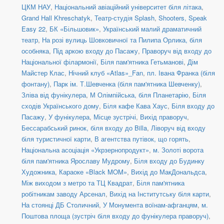
ЦКМ НАУ
,
Національний авіаційний університет біля літака
,
Grand Hall Khreschatyk
,
Театр-студія Splash
,
Shooters, Speak
Easy 22
,
БК «Більшовик»
,
Український малий драматичний
театр
,
На розі вулиць Шовковичної та Пилипа Орлика, біля
особняка
,
Під аркою входу до Пасажу
,
Праворуч від входу до
Національної філармонії
,
Біля пам'ятника Гетьманові
,
Дім
Майстер Клас
,
Нічний клуб «Atlas»_Fan
,
пл. Івана Франка (біля
фонтану)
,
Парк ім. Т.Шевченка (біля пам'ятника Шевченку)
,
Зліва від фунікулера
,
М Олімпійська, біля Планетарію
,
Біля
сходів Українського дому
,
Біля кафе Кава Хаус
,
Біля входу до
Пасажу
,
У фунікулера
,
Місце зустрічі
,
Вихід праворуч
,
Бессарабський ринок, біля входу до Billa
,
Ліворуч від входу
біля туристичної карти
,
В агентства путівок, що горять
,
Національна асоціація «Укрзернопродукт»
,
м. Золоті ворота
біля пам'ятника Ярославу Мудрому
,
Біля входу до Будинку
Художника
,
Караоке «Black MOM»
,
Вихід до МакДональдса
,
Між виходом з метро та ТЦ Квадрат
,
Біля пам'ятника
робітникам заводу Арсенал
,
Вихід на Інститутську біля карти
,
На стоянці ДБ Столичний
,
У Монумента воїнам-афганцям
,
м.
Поштова площа (зустріч біля входу до фунікулера праворуч)
,