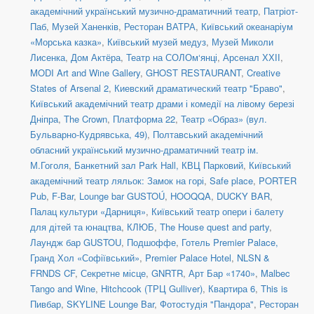
академічний український музично-драматичний театр
,
Патріот-
Паб
,
Музей Ханенків
,
Ресторан ВАТРА
,
Київський океанаріум
«Морська казка»
,
Київський музей медуз
,
Музей Миколи
Лисенка
,
Дом Актёра
,
Театр на СОЛОм‘янці
,
Арсенал ХХІІ
,
MODI Art and Wine Gallery
,
GHOST RESTAURANT
,
Creative
States of Arsenal 2
,
Киевский драматический театр "Браво"
,
Київський академічний театр драми і комедії на лівому березі
Дніпра
,
The Crown
,
Платформа 22
,
Театр «Образ» (вул.
Бульварно-Кудрявська, 49)
,
Полтавський академічний
обласний український музично-драматичний театр ім.
М.Гоголя
,
Банкетний зал Park Hall, КВЦ Парковий
,
Київський
академічний театр ляльок: Замок на горі
,
Safe place
,
PORTER
Pub
,
F-Bar
,
Lounge bar GUSTOÚ
,
HOOQQA
,
DUCKY BAR
,
Палац культури «Дарниця»
,
Київський театр опери і балету
для дітей та юнацтва
,
КЛЮБ
,
The House quest and party
,
Лаундж бар GUSTOU
,
Подшоффе
,
Готель Premier Palace,
Гранд Хол «Софіївський»
,
Premier Palace Hotel
,
NLSN &
FRNDS CF
,
Секретне місце
,
GNRTR
,
Арт Бар «1740»
,
Malbec
Tango and Wine
,
Hitchcook (ТРЦ Gulliver)
,
Квартира 6
,
This is
Пивбар
,
SKYLINE Lounge Bar
,
Фотостудія "Пандора"
,
Ресторан