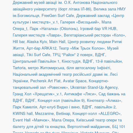
Державний музей авіації ім. О.К. Антонова Національного
авіаційного університету (борт літака ІЛ-86)
,
Велика зала НМУ
ім.Богомольця
,
FreeGen Surf Cafe
,
Державний заклад «Центр
культури і мистецтв»_v.1
,
Галерея «Висоцький»
,
Мала
Опера_t
,
Парк «Наталка» (Оболонь)
,
Ігровий бар VR HUB
,
Галерея мистецтв «Лавра»
,
Вегетаріанський ресторан «Коло»
,
Hill bar
,
Alaska Kyiv
,
Main Hall
,
Центр розвитку людини Ритмі
Життя
,
Арт-бар ARKA12
,
Театр «Між Трьох Колон»
,
Музей
авіації
,
Tiki Surf Cafe
,
ТРЦ "Район" 2 поверх
,
ВДНГ,
Центральний Павільйон 1
,
Кіностудія
,
ВДНГ, 13-й павільйон
,
Tartoria
,
метро Житомирська, біля автосалону Інфініті
,
Національний академічний театр російської драмі ім. Лесі
Українки
,
Pechersk Art Flat
,
Avatar Space
,
Концертно-
танцювальний зал «Ровесник»
,
Ukrainian Stand-Up Agency
,
Гранд Хол «Хрещатик»_v.1
,
Антикафе «Ляси»
,
Сад бажань на
ВДНГ
,
ВДНГ, Концерт-хол (павільйон 9)
,
Кінотеатр «Алмаз»
,
Парк Камелія
,
Арт-клуб Видно і вино
,
ВДНГ, павільйон 2
,
KWINS hall
,
Mezzanine
,
Вебінар
,
Концерт-холл «ALLEGRO»
,
Event Hall «Маячок»
,
Мала Опера
,
Київський театр опери та
балету для дітей та юнацтва
,
Вертолітний майданчик
,
БЦ 101
Tower
,
Veranda on the river
,
Шпаківня
,
Victoria Museum
,
City-