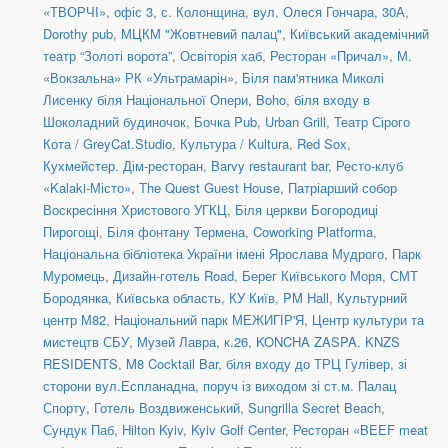
«ТВОРЧІ», офіс 3
,
с. Колонщина
,
вул. Олеся Гончара, 30А
,
Dorothy pub
,
МЦКМ "Жовтневий палац"
,
Київський академічний
театр “Золоті ворота”
,
Освіторія хаб
,
Ресторан «Причал»
,
М.
«Вокзальна» РК «Ультрамарін»
,
Біля пам'ятника Миколі
Лисенку біля Національної Опери
,
Boho
,
біля входу в
Шоколадний будиночок
,
Бочка Pub
,
Urban Grill
,
Театр Сірого
Кота / GreyCat.Studio
,
Культура / Kultura
,
Red Sox
,
Кухмейстер. Дім-ресторан
,
Barvy restaurant bar
,
Ресто-клуб
«Kalaki-Місто»
,
The Quest Guest House
,
Патріарший собор
Воскресіння Христового УГКЦ
,
Біля церкви Богородиці
Пирогощі
,
Біля фонтану Термена
,
Coworking Platforma
,
Національна бібліотека України імені Ярослава Мудрого
,
Парк
Муромець
,
Дизайн-готель Road
,
Берег Київського Моря
,
СМТ
Бородянка, Київська область
,
КУ Київ
,
PM Hall
,
Культурний
центр М82
,
Національний парк МЕЖИГІР'Я
,
Центр культури та
мистецтв СБУ
,
Музей Лавра, к.26
,
KONCHA ZASPA. KNZS
RESIDENTS
,
M8 Cocktail Bar
,
біля входу до ТРЦ Гулівер, зі
сторони вул.Еспланадна, поруч із виходом зі ст.м. Палац
Спорту
,
Готель Воздвиженський
,
Sungrilla Secret Beach
,
Сундук Паб
,
Hilton Kyiv
,
Kyiv Golf Center
,
Ресторан «BEEF meat