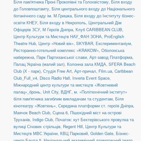
Біля пам'ятника Проні Прокопівні та Голохвістому
,
Біля входу
до Головпоштамту
,
Біля центрального входу до Національного
ботанічного саду ім. М.Гришка
,
Біля входу до Інституту бізнес-
освіти КНЕУ
,
Біля входу в Некрополь
,
Центральний Дім
Офіцерів ЗСУ
,
М Героїв Дніпра
,
Клуб CARIBBEAN CLUB
,
Центр Культури та Мистецтв НАУ_ФАН ЗОНА
,
ProEnglish
Theatre Hub
,
Центр «Новий вік»
,
SKYBAR
,
Експериментаніум
,
Ресторанно-готельний комплекс «KRAKOW»
,
Оболонська
набережна
,
Парк Партизанської слави
,
Арт-завод Платформа
,
Палац Україна (малий зал)
,
Колонна зала КМДА
,
SFERA Beach
Club (Х - парк)
,
Студія Free Art
,
Арт-причал
,
Film.ua
,
Caribbean
Club_Full_v4
,
Disco Radio Hall
,
Inveria Event Space
,
Міжнародний центр культури та мистецтв «Жовтневий
палац»_бронь
,
Unit Сity
,
ВДНГ
,
м. «Політехнічний інститут»
біля пам'ятника загиблим викладачам та студентам
,
Біля
кінотеатру «Жовтень»
,
Середина платформи ст. героїв Дніпра
,
Маячок Beach Club
,
Сцена 6
,
Пішохідний міст на острові
Труханів
,
Indigo Club
,
Початок: кут Бехтерівського провулка та
вулиці Січових стрільців
,
Regent Hill
,
Центр Культури та
Мистецтв МВС України
,
КВЦ Парковий
,
Golden Gate
,
Бізнес-
центр Башта 5
,
Національний академічний драматичний театр