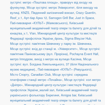
зустрічі: метро «Поштова площа», праворуч від входу на
фунікулер
,
Місце зустрічі: метро Університет, біля виходу на
вулиці
,
KNZS
,
Південний залізничний вокзал
,
Crazy Quentin
,
Roof_v.1
,
Арт-бар Арка 12
,
Samogon Grill Bar
,
Just in Space
,
Паб-пивоварня «КУЛЬТ» (Маяковського)
,
Київський
муніципальний академічний театр опери та балету для дітей та
юнацтва_v.1
,
Vian
,
Міжнародний центр культури та мистецтв
Федерації профспілок України_бронь
,
Sigma Bleyzer Hub
,
Місце зустрічі: пам'ятник Шевченку у парку ім. Шевченка
,
Місце зустрічі: вхід до станції м. «Університет»
,
Місце зустрічі:
пам'ятник Паніковському (вул. Прорізна)
,
Pochayna Event Hall
,
метро Іпподром, вихід з метро на вулицю Касіяна
,
Місце
зустрічі: вул. Богдана Хмельницького, 37 (біля Національного
музею медицини).
,
Паб-пивоварня «КУЛЬТ» (Ревуцького)
,
Місто Спорту
,
Canadian Club
,
Місце зустрічі: середина
платформи станції метро «Почайна»
,
Місце зустрічі: хол метро
«Дніпро»
,
Міжнародний центр культури і мистецтв Федерації
профспілок України_малий зал
,
Київський академічний театр
українського фольклору Берегиня
,
Amigos bar
,
Київський
муніципальний академічний театр опери та балету для дітей та