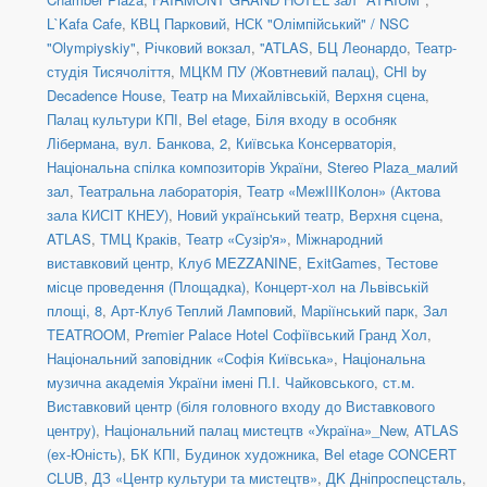
L`Kafa Cafe
,
КВЦ Парковий
,
НСК "Олімпійський" / NSC
"Olympiyskiy"
,
Річковий вокзал
,
''ATLAS
,
БЦ Леонардо
,
Театр-
студія Тисячоліття
,
МЦКМ ПУ (Жовтневий палац)
,
CHI by
Decadence House
,
Театр на Михайлівській, Верхня сцена
,
Палац культури КПІ
,
Bel etage
,
Біля входу в особняк
Лібермана, вул. Банкова, 2
,
Київська Консерваторія
,
Національна спілка композиторів України
,
Stereo Plaza_малий
зал
,
Театральна лабораторія
,
Театр «МежIIIКолон» (Актова
зала КИСІТ КНЕУ)
,
Новий український театр, Верхня сцена
,
ATLAS
,
ТМЦ Краків
,
Театр «Сузір'я»
,
Міжнародний
виставковий центр
,
Клуб MEZZANINE
,
ExitGames
,
Тестове
місце проведення (Площадка)
,
Концерт-хол на Львівській
площі, 8
,
Арт-Клуб Теплий Ламповий
,
Маріїнський парк
,
Зал
TEATROOM
,
Premier Palace Hotel Софіївський Гранд Хол
,
Національний заповідник «Софія Київська»
,
Національна
музична академія України імені П.І. Чайковського
,
ст.м.
Виставковий центр (біля головного входу до Виставкового
центру)
,
Національний палац мистецтв «Україна»_New
,
ATLAS
(ex-Юність)
,
БК КПІ
,
Будинок художника
,
Bel etage CONCERT
CLUB
,
ДЗ «Центр культури та мистецтв»
,
ДK Дніпроспецсталь
,