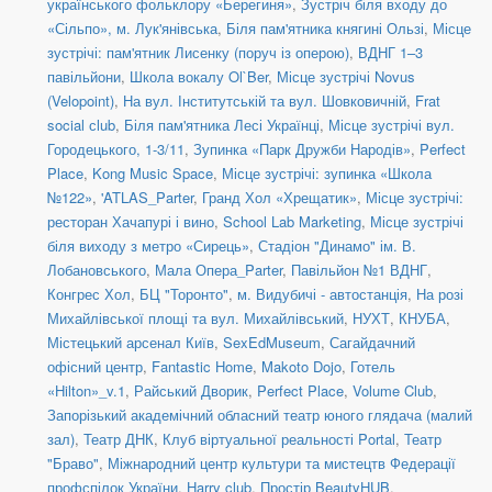
українського фольклору «Берегиня»
,
Зустріч біля входу до
«Сільпо», м. Лук'янівська
,
Біля пам'ятника княгині Ользі
,
Місце
зустрічі: пам'ятник Лисенку (поруч із оперою)
,
ВДНГ 1–3
павільйони
,
Школа вокалу Ol`Ber
,
Місце зустрічі Novus
(Velopoint)
,
На вул. Інститутській та вул. Шовковичній
,
Frat
social сlub
,
Біля пам'ятника Лесі Українці
,
Місце зустрічі вул.
Городецького, 1-3/11
,
Зупинка «Парк Дружби Народів»
,
Perfect
Place
,
Kong Music Space
,
Місце зустрічі: зупинка «Школа
№122»
,
'ATLAS_Parter
,
Гранд Хол «Хрещатик»
,
Місце зустрічі:
ресторан Хачапурі і вино
,
School Lab Marketing
,
Місце зустрічі
біля виходу з метро «Сирець»
,
Стадіон "Динамо" ім. В.
Лобановського
,
Мала Опера_Parter
,
Павільйон №1 ВДНГ
,
Конгрес Хол
,
БЦ "Торонто"
,
м. Видубичі - автостанція
,
На розі
Михайлівської площі та вул. Михайлівський
,
НУХТ
,
КНУБА
,
Містецький арсенал Київ
,
SexEdMuseum
,
Сагайдачний
офісний центр
,
Fantastic Home
,
Makoto Dojo
,
Готель
«Hilton»_v.1
,
Райський Дворик
,
Perfect Place
,
Volume Club
,
Запорізький академічний обласний театр юного глядача (малий
зал)
,
Театр ДНК
,
Клуб віртуальної реальності Portal
,
Театр
"Браво"
,
Міжнародний центр культури та мистецтв Федерації
профспілок України
,
Harry club
,
Простір BeautyHUB
,