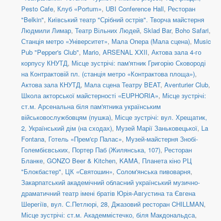
Pesto Cafe
,
Клуб «Portum»
,
UBI Conference Hall
,
Ресторан
"Belkin"
,
Київський театр "Срібний острів". Творча майстерня
Людмили Лимар
,
Театр Вільних Людей
,
Sklad Bar
,
Boho Safari
,
Станція метро «Університет»
,
Мала Опера (Мала сцена)
,
Music
Pub "Pepper's Club"
,
Mario
,
ARSENAL XXII
,
Актова зала 4-го
корпусу КНУТД
,
Місце зустрічі: пам'ятник Григорію Сковороді
на Контрактовій пл. (станція метро «Контрактова площа»)
,
Актова зала КНУТД
,
Мала сцена Театру BEAT
,
Aventurier Club
,
Школа акторської майстерності «EUPHORIA»
,
Місце зустрічі:
ст.м. Арсенальна біля пам'ятника українським
військовослужбовцям (пушка)
,
Місце зустрічі: вул. Хрещатик,
2, Український дім (на сходах)
,
Музей Марії Заньковецької
,
La
Fontana
,
Готель «Прем'єр Палас»
,
Музей-майстерня Знобі-
Голембієвських
,
Портер Паб (Жилянська, 107)
,
Ресторан
Бланке
,
GONZO Beer & Kitchen
,
KAMA
,
Планета кіно РЦ
"Блокбастер"
,
ЦК «Святошин»
,
Солом'янська пивоварня
,
Закарпатський академічний обласний український музично-
драматичний театр імені братів Юрія-Августина та Євгена
Шерегіїв
,
вул. С.Петлюрі, 28
,
Джазовий ресторан CHILLMAN
,
Місце зустрічі: ст.м. Академмістечко, біля Макдональдса
,