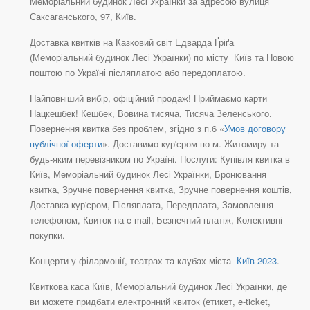
Меморіальний будинок Лесі Українки за адресою вулиця
Саксаганського, 97, Київ.
Доставка квитків на Казковий світ Едварда Ґріґа
(Меморіальний будинок Лесі Українки) по місту Київ та Новою
поштою по Україні післяплатою або передоплатою.
Найповніший вибір, офіційний продаж! Приймаємо карти
Нацкешбек! Кешбек, Вовина тисяча, Тисяча Зеленського.
Повернення квитка без проблем, згідно з п.6 «
Умов договору
публічної оферти
». Доставимо кур'єром по м. Житомиру та
будь-яким перевізником по Україні. Послуги: Купівля квитка в
Київ, Меморіальний будинок Лесі Українки, Бронювання
квитка, Зручне повернення квитка, Зручне повернення коштів,
Доставка кур'єром, Післяплата, Передплата, Замовлення
телефоном, Квиток на e-mail, Безпечний платіж, Колективні
покупки.
Концерти у філармонії, театрах та клубах міста
Київ 2023
.
Квиткова каса Київ, Меморіальний будинок Лесі Українки, де
ви можете придбати електронний квиток (етикет, e-ticket,