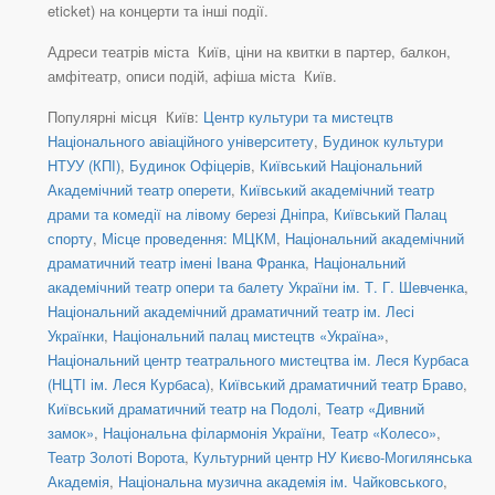
eticket) на концерти та інші події.
Адреси театрів міста Київ, ціни на квитки в партер, балкон,
амфітеатр, описи подій, афіша міста Київ.
Популярні місця Київ:
Центр культури та мистецтв
Національного авіаційного університету
,
Будинок культури
НТУУ (КПІ)
,
Будинок Офіцерів
,
Київський Національний
Академічний театр оперети
,
Київський академічний театр
драми та комедії на лівому березі Дніпра
,
Київський Палац
спорту
,
Місце проведення: МЦКМ
,
Національний академічний
драматичний театр імені Івана Франка
,
Національний
академічний театр опери та балету України ім. Т. Г. Шевченка
,
Національний академічний драматичний театр ім. Лесі
Українки
,
Національний палац мистецтв «Україна»
,
Національний центр театрального мистецтва ім. Леся Курбаса
(НЦТІ ім. Леся Курбаса)
,
Київський драматичний театр Браво
,
Київський драматичний театр на Подолі
,
Театр «Дивний
замок»
,
Національна філармонія України
,
Театр «Колесо»
,
Театр Золоті Ворота
,
Культурний центр НУ Києво-Могилянська
Академія
,
Національна музична академія ім. Чайковського
,