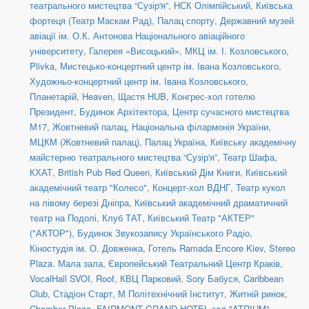
театрального мистецтва “Сузір'я”
,
НСК Олімпійський
,
Київська
фортеця (Театр Маскам Рад)
,
Палац спорту
,
Державний музей
авіації ім. О.К. Антонова Національного авіаційного
університету
,
Галерея «Висоцький»
,
МКЦ ім. І. Козловського
,
Plivka
,
Мистецько-концертний центр ім. Івана Козловського
,
Художньо-концертний центр ім. Івана Козловського
,
Планетарій
,
Heaven
,
Щастя HUB
,
Конгрес-хол готелю
Президент
,
Будинок Архітектора
,
Центр сучасного мистецтва
М17
,
Жовтневий палац
,
Національна філармонія України
,
МЦКМ (Жовтневий палац)
,
Палац Україна
,
Київську академічну
майстерню театрального мистецтва “Сузір'я”
,
Театр Шафа
,
КХАТ
,
British Pub Red Queen
,
Київський Дім Книги
,
Київський
академічний театр "Колесо"
,
Концерт-хол ВДНГ
,
Театр кукол
на лівому березі Дніпра
,
Київський академічний драматичний
театр на Подолі
,
Клуб ТАТ
,
Київський Театр "АКТЕР"
("АКТОР")
,
Будинок Звукозапису Українського Радіо
,
Кіностудія ім. О. Довженка
,
Готель Ramada Encore Kiev
,
Stereo
Plaza. Мала зала
,
Європейський Театральний Центр Краків
,
VocalHall SVOI
,
Roof
,
КВЦ Парковий
,
Sory Бабуся
,
Caribbean
Club
,
Стадіон Старт
,
М Політехнічний Інститут
,
Житній ринок
,
Chamber Plaza
,
FAIRMONT GRAND HOTEL зал "ATRIUM"
,