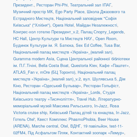
Президент.
,
Ресторан Phi-Phi
,
Театральний зал ІПАГ
,
Музичний простір МК
,
Ego Party Place
,
Школа Джазового та
Естрадного Мистецтв
,
Національний заповідник "Софія
Київська" ("Хлібня")
,
Opera Hotel
,
Майдан Незалежності
,
Конгрес-хол готелю Президент_v.2
,
Палац Спорту_Legends
,
HC Hall
,
Центр Культури та Мистецтв НАУ.
,
Open Room
,
Будинок Культури ім. Я. Батюка
,
Sex Ed Coffee
,
Tusa Bar
,
Національний палац мистецтв «Україна»_(малий зал)
,
Guramma modern Asia
,
Сцена Центральної районної бібліотеки
ім. П.Г.Тічіні
,
Bella Costa Boat
,
Questoria Kiev
,
Кафе «Паштет»
,
ATLAS_Fan v
,
mOre (БЦ Торонто)
,
Національний палац
мистецтв «Україна»_(малий зал)_v.2
,
вул. Шулявська 5
,
Дім
Кіно
,
Ресторан «Одеський Бульвар»
,
Ресторан Гольфіст
,
Національний палац мистецтв «Україна»_Lords
,
Студія
Київського театру «Тисячоліття»
,
Travel Hub
,
Літературно-
меморіальний музей Максима Рильського
,
In-Jazz
,
Rosa
Victoria cruise ship
,
Київський Палац дітей та юнацтва
,
In Jazz
,
Готель Otel'
,
Квест Комплекс PhasmoPhobia
,
Beer House
(ARENA)
,
Marche central
,
Otel
,
ВДНГ, 19 павільйон
,
test-11-
02FM4
,
Під Асфальтом Пляж
,
Контактний зоопарк «Лемур»
,