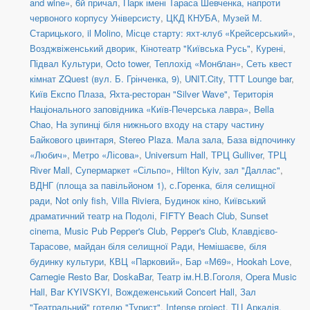
and wine»
,
6й причал
,
Парк імені Тараса Шевченка, напроти
червоного корпусу Універсисту
,
ЦКД КНУБА
,
Музей М.
Старицького
,
il Molino
,
Місце старту: яхт-клуб «Крейсерський»
,
Возджвіженський дворик
,
Кінотеатр "Київська Русь"
,
Курені
,
Підвал Культури
,
Octo tower
,
Теплохід «Монблан»
,
Сеть квест
кімнат ZQuest (вул. Б. Грінченка, 9)
,
UNIT.City
,
TTT Lounge bar
,
Київ Експо Плаза
,
Яхта-ресторан "Silver Wave"
,
Територія
Національного заповідника «Київ-Печерська лавра»
,
Bella
Chao
,
На зупинці біля нижнього входу на стару частину
Байкового цвинтаря
,
Stereo Plaza. Мала зала
,
База відпочинку
«Любич»
,
Метро «Лісова»
,
Universum Hall
,
ТРЦ Gulliver
,
ТРЦ
River Mall
,
Супермаркет «Сільпо»
,
Hilton Kyiv, зал "Даллас"
,
ВДНГ (площа за павільйоном 1)
,
с.Горенка, біля селищної
ради
,
Not only fish
,
Villa Riviera
,
Будинок кіно
,
Київський
драматичний театр на Подолі
,
FIFTY Beach Club
,
Sunset
cinema
,
Music Pub Pepper's Club
,
Pepper's Club
,
Клавдієво-
Тарасове, майдан біля селищної Ради
,
Немішаєве, біля
будинку культури
,
КВЦ «Парковий»
,
Бар «М69»
,
Hookah Love
,
Carnegie Resto Bar
,
DoskaBar
,
Театр ім.Н.В.Гоголя
,
Opera Music
Hall
,
Bar KYIVSKYI
,
Вождеженський Concert Hall
,
Зал
"Театральний" готелю "Турист"
,
Intense project
,
ТЦ Аркадія,