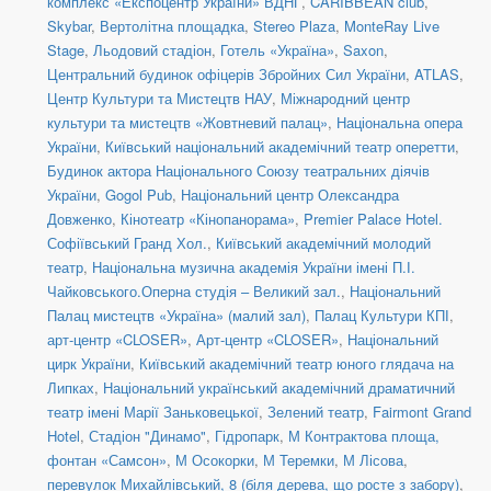
комплекс «Експоцентр України» ВДНГ
,
CARIBBEAN club
,
Skybar
,
Вертолітна площадка
,
Stereo Plaza
,
MonteRay Live
Stage
,
Льодовий стадіон
,
Готель «Україна»
,
Saxon
,
Центральний будинок офіцерів Збройних Сил України
,
ATLAS
,
Центр Культури та Мистецтв НАУ
,
Міжнародний центр
культури та мистецтв «Жовтневий палац»
,
Національна опера
України
,
Київський національний академічний театр оперетти
,
Будинок актора Національного Союзу театральних діячів
України
,
Gogol Pub
,
Національний центр Олександра
Довженко
,
Кінотеатр «Кінопанорама»
,
Premier Palace Hotel.
Софіївський Гранд Хол.
,
Київський академічний молодий
театр
,
Національна музична академія України імені П.І.
Чайковського.Оперна студія – Великий зал.
,
Національний
Палац мистецтв «Україна» (малий зал)
,
Палац Культури КПІ
,
арт-центр «CLOSER»
,
Арт-центр «CLOSER»
,
Національний
цирк України
,
Київський академічний театр юного глядача на
Липках
,
Національний український академічний драматичний
театр імені Марії Заньковецької
,
Зелений театр
,
Fairmont Grand
Hotel
,
Стадіон "Динамо"
,
Гідропарк
,
М Контрактова площа,
фонтан «Самсон»
,
М Осокорки
,
М Теремки
,
М Лісова
,
перевулок Михайлівський, 8 (біля дерева, що росте з забору)
,