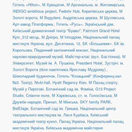
Готель «Hilton»
,
М Хрещатик
,
М Арсенальна
,
м. Житомирська
,
INDIGO ambitious project
,
Fedoriv Hub
,
Кирилівська церква
,
М
Золоті ворота
,
М Видубичі
,
Андріївська церква
,
М Шулявська
,
Арт-завод Платформа.
,
Готель «Русь»
,
Український дім
,
Київський драматичний театр "Браво"
,
Fairmont Grand Hotel
Kyiv_312 місць
,
М Дніпро
,
М Іпподром
,
Національний палац
мистецтв Україна
,
вул. Десятинна, 12
,
БК «Більшовик»
,
БК ім.
Корольова
,
Південний залізничний вокзал
,
Національний
науково-природничий музей
,
Майстер-клас (вул. Бастіонна)
,
М
Університет
,
Музей ім. А. Пушкіна
,
President Hotel
,
Зустріч: м.
Золоті Ворота (біля пам'ятника Ярославу Мудрому).
,
Шоколадний будиночок
,
Готель "Козацький" (Конференц-зал
№3. Театр)
,
Nivki-hall
,
Hyatt Regency Kiev
,
М Палац спорту
,
Музей у Пирогові
,
Ботанічний сад ім. Фоміна
,
G13 Project
Studio
,
Співоче поле
,
М Харківська
,
ст. м. Голосіївська
,
М
Дружби народів
,
Причал
,
М Мінська
,
SKY family PARK
,
BelEtage
,
Ботанічний сад ім. Гришка
,
Національний центр
театрального мистецтва ім. Леся Курбаса
,
Київський
академічний театр кукол
,
Палац Україна
,
Національний палац
мистецтв Україна
,
Київська академічна майстерня