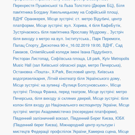
Перехрестя Пушкінської та Льва Толстого (Дворик БЦ)
,
Біля
пам'ятника Богдану Хмельницькому на Софійській площі
,
ВДНГ Оранжерея
,
Місце зустрічі: ст. метро Відубичі, центр
платформи
,
Місце зустрічі: вул. Хорива, 4 біля КафеБутік
,
Зустрічаємось біля пам'ятника Ярославу Мудрому.
,
Зустріч
біля виходу з метро на вул. Інститутська.
,
Парк Перемоги
,
Палац Спорту_Дискотека 90-х_16.02.2019 19:00
,
ВДНГ, Сад
Гамаков
,
Олімпійський коледж імені Івана Піддубного
,
Ресторан Листопад
,
Софіївська площа
,
L8 park
,
Kyiv Metropolis
Music Hall (зал Київської обласної ради, метро Печерська)
,
Остановка «Пошта»
,
X-Park
,
Весловий центр
,
Київська
водогрязелікарня
,
Літній кінотеатр біля Українського дому
,
Місце зустрічі: на зупинці «Вулиця Болсуновських»
,
Місце
зустрічі: Площа Франка, перед театром
,
Місце зустрічі: метро
Печерська, біля виходу зі скляних дверей
,
Місце зустрічі: біля
колон біля входу до Національного експоцентру України
,
Місце
зустрічі: метро Академмістечко (посередині платформи)
,
Південний залізничний вокзал
,
Південний Берег Києва
,
ЮБК
(Південний берег Києва)
,
Міжнародний центр культури і
мистецтв Федерації профспілок України_Камерна сцена
,
Місце