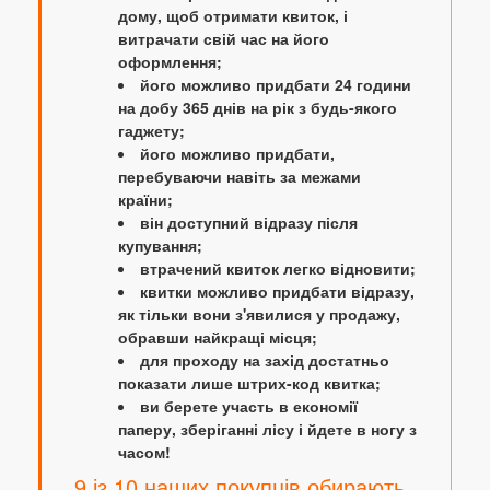
дому, щоб отримати квиток, і
витрачати свій час на його
оформлення;
його можливо придбати 24 години
на добу 365 днів на рік з будь-якого
гаджету;
його можливо придбати,
перебуваючи навіть за межами
країни;
він доступний відразу після
купування;
втрачений квиток легко відновити;
квитки можливо придбати відразу,
як тільки вони з'явилися у продажу,
обравши найкращі місця;
для проходу на захід достатньо
показати лише штрих-код квитка;
ви берете участь в економії
паперу, зберіганні лісу і йдете в ногу з
часом!
9 із 10 наших покупців обирають