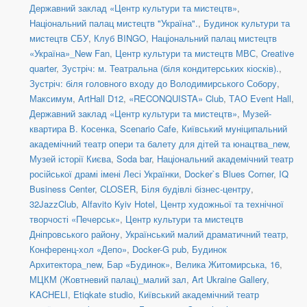
Державний заклад «Центр культури та мистецтв»
,
Національний палац мистецтв "Україна".
,
Будинок культури та
мистецтв СБУ
,
Клуб BINGO
,
Національний палац мистецтв
«Україна»_New Fan
,
Центр культури та мистецтв МВС
,
Creative
quarter
,
Зустріч: м. Театральна (біля кондитерських кіосків).
,
Зустріч: біля головного входу до Володимирського Собору
,
Максимум
,
ArtHall D12
,
«RECONQUISTA» Club
,
ТАО Event Hall
,
Державний заклад «Центр культури та мистецтв»
,
Музей-
квартира В. Косенка
,
Scenario Cafe
,
Київський муніципальний
академічний театр опери та балету для дітей та юнацтва_new
,
Музей історії Києва
,
Soda bar
,
Національний академічний театр
російської драмі імені Лесі Українки
,
Docker`s Blues Corner
,
IQ
Business Center
,
CLOSER
,
Біля будівлі бізнес-центру
,
32JazzClub
,
Alfavito Kyiv Hotel
,
Центр художньої та технічної
творчості «Печерськ»
,
Центр культури та мистецтв
Дніпровського району
,
Український малий драматичний театр
,
Конференц-хол «Депо»
,
Docker-G pub
,
Будинок
Архитектора_new
,
Бар «Будинок»
,
Велика Житомирська, 16
,
МЦКМ (Жовтневий палац)_малий зал
,
Art Ukraine Gallery
,
KACHELI
,
Etiqkate studio
,
Київський академічний театр