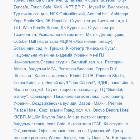
Zencafe
,
Touch Cafe
,
КМК «АРТ ЕРІЯ»
,
Музей М. Булгакова
,
Тур вихідного дня
,
НСК Олімпійський
,
Admiral hall
,
Ashtanga
Yoga Shala Kiev
,
3B Republic
,
Студія театру Тисячоліття_v.1
,
14-t
,
Wish Family Space
,
ДК Куренівка
,
Студія театру
Тисячоліття
,
Розважальний комплекс Місто
,
Дім офіцерів
,
October Hall (мала зала МЦКМ «Жовтневий палац»)
,
Ботанічний сад ім. Гришка
,
Кінотеатр "Київська Русь"
,
Національна музична академія України імені П.І.
Чайковського.Оперна студія - Великий зал_v.1
,
Ресторан
Alaska
,
Академія МТА
,
Ресторан Бассано
,
Тераса D12
,
Шпаківня - Кафе на деревах
,
Kinder CLUB
,
Pandora Studio
,
Софія Київська
,
Нічний клуб "Lips Cabaret"
,
ВДНГ, павільйон 4
,
Мала опера_v.3
,
Студія творчого резонансу
,
ТЦ "Gorodok
Gallery"
,
Оранжерея, Національний комплекс «Експоцентр
України»
,
Воздвиженська вулиця
,
Завод «Маяк»
,
Premier
Palace Hotel. Софіївський Гранд хол_v.1
,
Onovo Dendra Hotel
,
КІСВП
,
МЦКМ Кругла Зала
,
Місце зустрічі: метро
Академмістечко
,
Insta Cafe
,
Актова зала ІПАГ
,
Кіностудія ім.
О.Довженка
,
Офіс компанії inten.ua на Пушкінській
,
Центр
жіночого розвитку Woman Insight
,
Family Quest
,
Art Bar Крапка