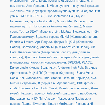
електронним табло
,
Місце зустрічі: Львівська площа, біля
пам'ятника Анні Ярославні
,
Місце зустрічі: на зупинці трамвая
«Соляна»
,
Місце зустрічі: троллейбусна зупинка «Подільський
узвіз»
,
WORKIT SPACE
,
First Conference Hall
,
Музей
Гетьманства
,
Бухта food station
,
Musa Cafe
,
Місце зустрічі:
перетин вул. Л. Толстого та Антоновича(бульвар)
,
Малая
сцена Театра BEAT
,
Місце зустрічі: Майдан Незалежності, біля
Головпоштампту
,
Відкрита тераса МЦКМ (Жовтневий палац)
,
Friends & Lovers
,
Арт Подвал
,
Дворик МЦКіМ (Жовтневий
Палац)
,
BeeWorking
,
Дворик МЦКіМ (Жовтневий Палац)
,
3B
Cafe
,
Київська опера (Театр опери і балету для дітей та
юнацтва)
,
Дім Кіно
,
Киевский театр оперы и балета для детей
и юношества
,
Киевская Консерватория
,
SPECIAL PLACE
,
Dance studio «Жизнь Бальника»
,
Andrew's Irish Pub
,
Будинок
Архітектора
,
МЦКИ ПУ (Октябрьский дворец)
,
Buena Vista
Social Bar
,
ФлораКлаб
,
Планетарий
,
Остання Барикада
,
вул.
Князів Острозьких, 8 (поруч з м. Арсенальна)
,
BKS фітнес-
клуб
,
Kooperativ Hub
,
Boho Yosai
,
Музей Леси Украинки
,
Дом-
музей Николая Лысенко
,
Київський гольф центр на Оболоні
,
Виставкові зали КМГМ «Лавра»
,
Покровська Подільська
церква
,
Подвал Культури
,
Кафе «Матільда»
,
Рівненський