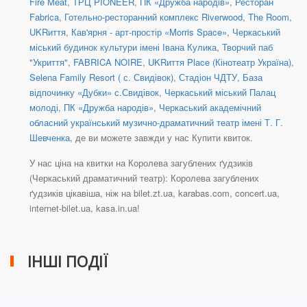
Fire Meat
,
ТРЦ PIONEER
,
ПК «Дружба народів»
,
Ресторан
Fabrica
,
Готельно-ресторанний комплекс Riverwood
,
The Room
,
UKRиття
,
Кав'ярня - арт-простір «Morris Space»
,
Черкаський
міський будинок культури імені Івана Кулика
,
Творчий паб
"Укриття"
,
FABRICA NOIRE
,
UKRиття Place (Кінотеатр Україна)
,
Selena Family Resort ( с. Свидівок)
,
Стадіон ЧДТУ
,
База
відпочинку «Дубки» с.Свидівок
,
Черкаський міський Палац
молоді
,
ПК «Дружба народів»
,
Черкаський академічний
обласний український музично-драматичний театр імені Т. Г.
Шевченка
, де ви можете завжди у нас Купити квиток.
У нас ціна на квитки на Королева загублених ґудзиків
(Черкаський драматичний театр): Королева загублених
ґудзиків цікавіша, ніж на bilet.zt.ua, karabas.com, concert.ua,
internet-bilet.ua, kasa.in.ua!
ІНШІ ПОДІЇ