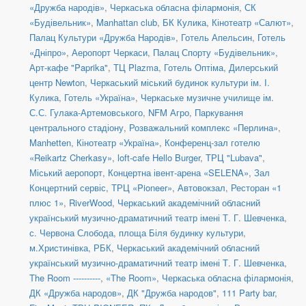
«Дружба народів»
,
Черкаська обласна філармонія
,
СК
«Будівельник»
,
Manhattan club
,
БК Кулика
,
Кінотеатр «Салют»
,
Палац Культури «Дружба Народів»
,
Готель Апельсин
,
Готель
«Дніпро»
,
Аеропорт Черкаси
,
Палац Спорту «Будівельник»
,
Арт-кафе "Paprika"
,
ТЦ Plazma
,
Готель Оптіма
,
Дилерський
центр Newton
,
Черкаський міський будинок культури ім. І.
Кулика
,
Готель «Україна»
,
Черкаське музичне училище ім.
С.С. Гулака-Артемовського
,
NFM Агро
,
Паркування
центрального стадіону
,
Розважальний комплекс «Перлина»
,
Manhetten
,
Кінотеатр «Україна»
,
Конференц-зал готелю
«Reikartz Cherkasy»
,
loft-cafe Hello Burger
,
ТРЦ "Lubava"
,
Міський аеропорт
,
Концертна івент-арена «SELENA»
,
Зал
Концертний сервіс
,
ТРЦ «Pioneer»
,
Автовокзал
,
Ресторан «1
плюс 1»
,
RiverWood
,
Черкаський академічний обласний
український музично-драматичний театр імені Т. Г. Шевченка
,
с. Червона Слобода, площа Біля будинку культури
,
м.Христинівка, РБК
,
Черкаський академічний обласний
український музично-драматичний театр імені Т. Г. Шевченка
,
The Room ----------
,
«The Room»
,
Черкаська обласна філармонія
,
ДК «Дружба народов»
,
ДК "Дружба народов"
,
111 Party bar
,