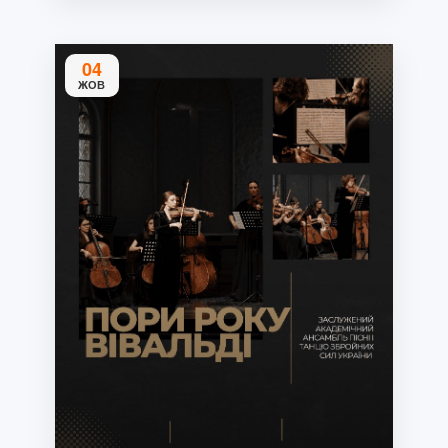
04
ЖОВ