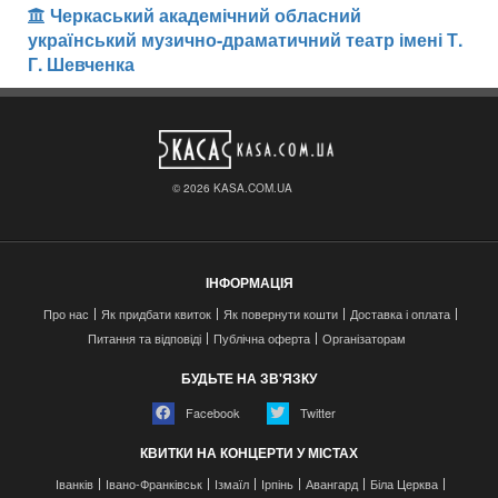
Черкаський академічний обласний
український музично-драматичний театр імені Т.
Г. Шевченка
© 2026 KASA.COM.UA
ІНФОРМАЦІЯ
Про нас
Як придбати квиток
Як повернути кошти
Доставка і оплата
Питання та відповіді
Публічна оферта
Організаторам
БУДЬТЕ НА ЗВ'ЯЗКУ
Facebook
Twitter
КВИТКИ НА КОНЦЕРТИ У МІСТАХ
Іванків
Івано-Франківськ
Ізмаїл
Ірпінь
Авангард
Біла Церква