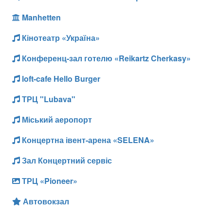
Manhetten
Кінотеатр «Україна»
Конференц-зал готелю «Reikartz Cherkasy»
loft-cafe Hello Burger
ТРЦ "Lubava"
Міський аеропорт
Концертна івент-арена «SELENA»
Зал Концертний сервіс
ТРЦ «Pioneer»
Автовокзал