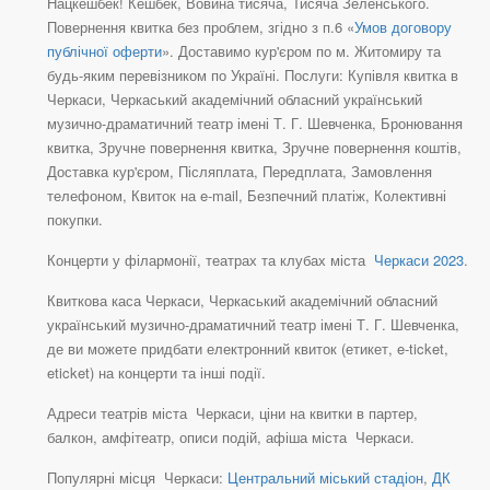
Нацкешбек! Кешбек, Вовина тисяча, Тисяча Зеленського.
Повернення квитка без проблем, згідно з п.6 «
Умов договору
публічної оферти
». Доставимо кур'єром по м. Житомиру та
будь-яким перевізником по Україні. Послуги: Купівля квитка в
Черкаси, Черкаський академічний обласний український
музично-драматичний театр імені Т. Г. Шевченка, Бронювання
квитка, Зручне повернення квитка, Зручне повернення коштів,
Доставка кур'єром, Післяплата, Передплата, Замовлення
телефоном, Квиток на e-mail, Безпечний платіж, Колективні
покупки.
Концерти у філармонії, театрах та клубах міста
Черкаси 2023
.
Квиткова каса Черкаси, Черкаський академічний обласний
український музично-драматичний театр імені Т. Г. Шевченка,
де ви можете придбати електронний квиток (етикет, e-ticket,
eticket) на концерти та інші події.
Адреси театрів міста Черкаси, ціни на квитки в партер,
балкон, амфітеатр, описи подій, афіша міста Черкаси.
Популярні місця Черкаси:
Центральний міський стадіон
,
ДК