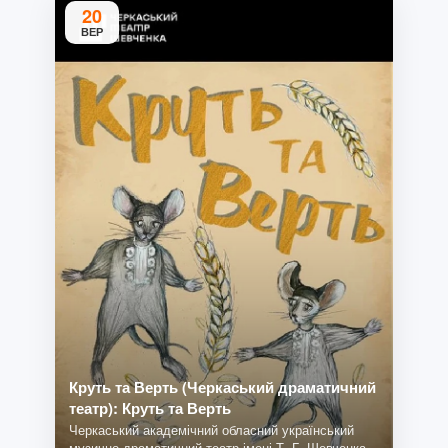
20
ВЕР
Круть та Верть (Черкаський драматичний
театр): Круть та Верть
Черкаський академічний обласний український
музично-драматичний театр імені Т. Г. Шевченка