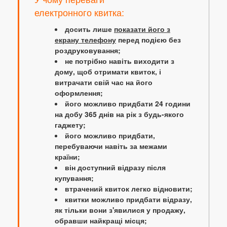
електронного квитка:
досить лише
показати його з
екрану телефону
перед подією без
роздруковування;
не потрібно навіть виходити з
дому, щоб отримати квиток, і
витрачати свій час на його
оформлення;
його можливо придбати 24 години
на добу 365 днів на рік з будь-якого
гаджету;
його можливо придбати,
перебуваючи навіть за межами
країни;
він доступний відразу після
купування;
втрачений квиток легко відновити;
квитки можливо придбати відразу,
як тільки вони з'явилися у продажу,
обравши найкращі місця;