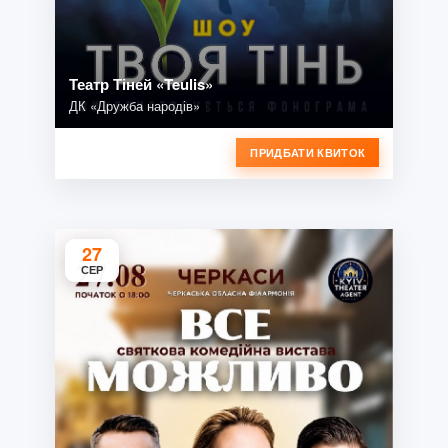
Театр Тіней «Teulis»
ДК «Дружба народів»
ПРИДБАТИ КВИТОК
27
СЕР