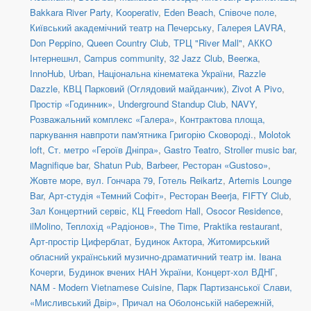
Bakkara River Party
,
Kooperativ
,
Eden Beach
,
Співоче поле
,
Київський академічний театр на Печерську
,
Галерея LAVRA
,
Don Peppino
,
Queen Country Club
,
ТРЦ "River Mall"
,
АККО
Інтернешнл
,
Campus community
,
32 Jazz Club
,
Beerжа
,
InnoHub
,
Urban
,
Національна кінематека України
,
Razzle
Dazzle
,
КВЦ Парковий (Оглядовий майданчик)
,
Zivot A Pivo
,
Простір «Годинник»
,
Underground Standup Club
,
NAVY
,
Розважальний комплекс «Галера»
,
Контрактова площа,
паркування навпроти пам'ятника Григорію Сковороді.
,
Molotok
loft
,
Ст. метро «Героїв Дніпра»
,
Gastro Teatro
,
Stroller music bar
,
Magnifique bar
,
Shatun Pub
,
Barbeer
,
Ресторан «Gustoso»
,
Жовте море
,
вул. Гончара 79
,
Готель Reikartz
,
Artemis Lounge
Bar
,
Арт-студія «Темний Софіт»
,
Ресторан Beerja
,
FIFTY Club
,
Зал Концертний сервіс
,
КЦ Freedom Hall
,
Osocor Residence
,
ilMolino
,
Теплохід «Радіонов»
,
The Time
,
Praktika restaurant
,
Арт-простір Циферблат
,
Будинок Актора
,
Житомирський
обласний український музично-драматичний театр ім. Івана
Кочерги
,
Будинок вчених НАН України
,
Концерт-хол ВДНГ
,
NAM - Modern Vietnamese Cuisine
,
Парк Партизанської Слави,
«Мисливський Двір»
,
Причал на Оболонській набережній,