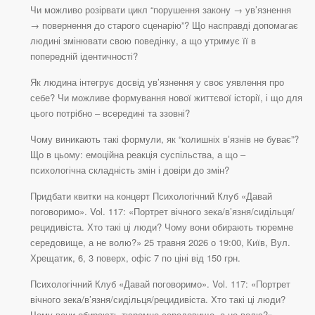
Чи можливо розірвати цикл “порушення закону → ув’язнення
→ повернення до старого сценарію”? Що насправді допомагає
людині змінювати свою поведінку, а що утримує її в
попередній ідентичності?
Як людина інтегрує досвід ув’язнення у своє уявлення про
себе? Чи можливе формування нової життєвої історії, і що для
цього потрібно – всередині та ззовні?
Чому виникають такі формули, як “колишніх вʼязнів не буває”?
Що в цьому: емоційна реакція суспільства, а що –
психологічна складність змін і довіри до змін?
Придбати квитки на концерт Психологічний Клуб «Давай
поговоримо». Vol. 117: «Портрет вічного зека/в’язня/сидільця/
рецидивіста. Хто такі ці люди? Чому вони обирають тюремне
середовище, а не волю?» 25 травня 2026 о 19:00, Київ, Вул.
Хрещатик, 6, 3 поверх, офіс 7 по ціні від 150 грн.
Психологічний Клуб «Давай поговоримо». Vol. 117: «Портрет
вічного зека/в’язня/сидільця/рецидивіста. Хто такі ці люди?
Чому вони обирають тюремне середовище, а не волю?»