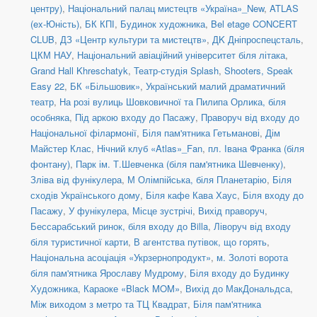
центру)
,
Національний палац мистецтв «Україна»_New
,
ATLAS
(ex-Юність)
,
БК КПІ
,
Будинок художника
,
Bel etage CONCERT
CLUB
,
ДЗ «Центр культури та мистецтв»
,
ДK Дніпроспецсталь
,
ЦКМ НАУ
,
Національний авіаційний університет біля літака
,
Grand Hall Khreschatyk
,
Театр-студія Splash
,
Shooters, Speak
Easy 22
,
БК «Більшовик»
,
Український малий драматичний
театр
,
На розі вулиць Шовковичної та Пилипа Орлика, біля
особняка
,
Під аркою входу до Пасажу
,
Праворуч від входу до
Національної філармонії
,
Біля пам'ятника Гетьманові
,
Дім
Майстер Клас
,
Нічний клуб «Atlas»_Fan
,
пл. Івана Франка (біля
фонтану)
,
Парк ім. Т.Шевченка (біля пам'ятника Шевченку)
,
Зліва від фунікулера
,
М Олімпійська, біля Планетарію
,
Біля
сходів Українського дому
,
Біля кафе Кава Хаус
,
Біля входу до
Пасажу
,
У фунікулера
,
Місце зустрічі
,
Вихід праворуч
,
Бессарабський ринок, біля входу до Billa
,
Ліворуч від входу
біля туристичної карти
,
В агентства путівок, що горять
,
Національна асоціація «Укрзернопродукт»
,
м. Золоті ворота
біля пам'ятника Ярославу Мудрому
,
Біля входу до Будинку
Художника
,
Караоке «Black MOM»
,
Вихід до МакДональдса
,
Між виходом з метро та ТЦ Квадрат
,
Біля пам'ятника