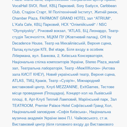
VocalHall SVOI
,
Roof
,
КВЦ Парковий
,
Sory Бабуся
,
Caribbean
Club
,
Стадіон Старт
,
М Політехнічний Інститут
,
Житній ринок
,
Chamber Plaza
,
FAIRMONT GRAND HOTEL зал "ATRIUM"
,
L`Kafa Cafe
,
КВЦ Парковий
,
НСК "Олімпійський" / NSC
"Olympiyskiy"
,
Річковий вокзал
,
''ATLAS
,
БЦ Леонардо
,
Театр-
студія Тисячоліття
,
МЦКМ ПУ (Жовтневий палац)
,
CHI by
Decadence House
,
Театр на Михайлівській, Верхня сцена
,
Палац культури КПІ
,
Bel etage
,
Біля входу в особняк
Лібермана, вул. Банкова, 2
,
Київська Консерваторія
,
Національна спілка композиторів України
,
Stereo Plaza_малий
зал
,
Театральна лабораторія
,
Театр «МежIIIКолон» (Актова
зала КИСІТ КНЕУ)
,
Новий український театр, Верхня сцена
,
ATLAS
,
ТМЦ Краків
,
Театр «Сузір'я»
,
Міжнародний
виставковий центр
,
Клуб MEZZANINE
,
ExitGames
,
Тестове
місце проведення (Площадка)
,
Концерт-хол на Львівській
площі, 8
,
Арт-Клуб Теплий Ламповий
,
Маріїнський парк
,
Зал
TEATROOM
,
Premier Palace Hotel Софіївський Гранд Хол
,
Національний заповідник «Софія Київська»
,
Національна
музична академія України імені П.І. Чайковського
,
ст.м.
Виставковий центр (біля головного входу до Виставкового