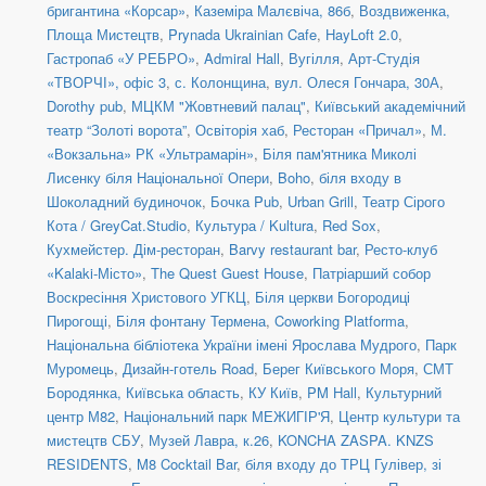
бригантина «Корсар»
,
Каземіра Малєвіча, 86б
,
Воздвиженка,
Площа Мистецтв
,
Prynada Ukrainian Cafe
,
HayLoft 2.0
,
Гастропаб «У РЕБРО»
,
Admiral Hall
,
Вугілля
,
Арт-Студія
«ТВОРЧІ», офіс 3
,
с. Колонщина
,
вул. Олеся Гончара, 30А
,
Dorothy pub
,
МЦКМ "Жовтневий палац"
,
Київський академічний
театр “Золоті ворота”
,
Освіторія хаб
,
Ресторан «Причал»
,
М.
«Вокзальна» РК «Ультрамарін»
,
Біля пам'ятника Миколі
Лисенку біля Національної Опери
,
Boho
,
біля входу в
Шоколадний будиночок
,
Бочка Pub
,
Urban Grill
,
Театр Сірого
Кота / GreyCat.Studio
,
Культура / Kultura
,
Red Sox
,
Кухмейстер. Дім-ресторан
,
Barvy restaurant bar
,
Ресто-клуб
«Kalaki-Місто»
,
The Quest Guest House
,
Патріарший собор
Воскресіння Христового УГКЦ
,
Біля церкви Богородиці
Пирогощі
,
Біля фонтану Термена
,
Coworking Platforma
,
Національна бібліотека України імені Ярослава Мудрого
,
Парк
Муромець
,
Дизайн-готель Road
,
Берег Київського Моря
,
СМТ
Бородянка, Київська область
,
КУ Київ
,
PM Hall
,
Культурний
центр М82
,
Національний парк МЕЖИГІР'Я
,
Центр культури та
мистецтв СБУ
,
Музей Лавра, к.26
,
KONCHA ZASPA. KNZS
RESIDENTS
,
M8 Cocktail Bar
,
біля входу до ТРЦ Гулівер, зі