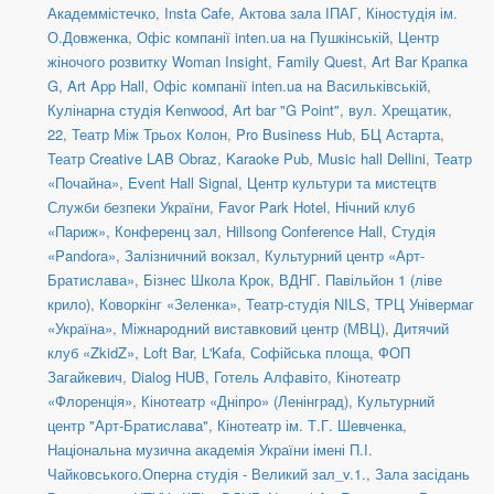
Академмістечко
,
Insta Cafe
,
Актова зала ІПАГ
,
Кіностудія ім.
О.Довженка
,
Офіс компанії inten.ua на Пушкінській
,
Центр
жіночого розвитку Woman Insight
,
Family Quest
,
Art Bar Крапка
G
,
Art App Hall
,
Офіс компанії inten.ua на Васильківській
,
Кулінарна студія Kenwood
,
Art bar "G Point"
,
вул. Хрещатик,
22
,
Театр Між Трьох Колон
,
Pro Business Hub
,
БЦ Астарта
,
Театр Creative LAB Obraz
,
Karaoke Pub
,
Music hall Dellini
,
Театр
«Почайна»
,
Event Hall Signal
,
Центр культури та мистецтв
Служби безпеки України
,
Favor Park Hotel
,
Нічний клуб
«Париж»
,
Конференц зал
,
Hillsong Conference Hall
,
Студія
«Pandora»
,
Залізничний вокзал
,
Культурний центр «Арт-
Братислава»
,
Бізнес Школа Крок
,
ВДНГ. Павільйон 1 (ліве
крило)
,
Коворкінг «Зеленка»
,
Театр-студія NILS
,
ТРЦ Універмаг
«Україна»
,
Міжнародний виставковий центр (МВЦ)
,
Дитячий
клуб «ZkidZ»
,
Loft Bar
,
L'Kafa
,
Софійська площа
,
ФОП
Загайкевич
,
Dialog HUB
,
Готель Алфавіто
,
Кінотеатр
«Флоренція»
,
Кінотеатр «Дніпро» (Ленінград)
,
Культурний
центр "Арт-Братислава"
,
Кінотеатр ім. Т.Г. Шевченка
,
Національна музична академія України імені П.І.
Чайковського.Оперна студія - Великий зал_v.1.
,
Зала засідань