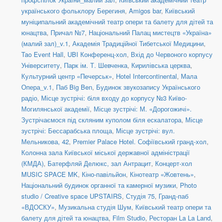
українського фольклору Берегиня
,
Amigos bar
,
Київський
муніципальний академічний театр опери та балету для дітей та
юнацтва
,
Причал №7
,
Національний Палац мистецтв «Україна»
(малий зал)_v.1
,
Академія Традиційної Тибетської Медицини
,
Tao Event Hall
,
UBI Конференц-хол
,
Вхід до Червоного корпусу
Університету
,
Парк ім. Т. Шевченка
,
Кирилівська церква
,
Культурний центр «Печерськ»
,
Hotel Intercontinental
,
Мала
Опера_v.1
,
Паб Big Ben
,
Будинок звукозапису Українського
радіо
,
Місце зустрічі: біля входу до корпусу №3 Київо-
Могилянської академії
,
Місце зустрічі: М. «Дорогожичі».
Зустрічаємося під скляним куполом біля ескалатора
,
Місце
зустрічі: Бессарабська площа
,
Місце зустрічі: вул.
Мельникова, 42
,
Premier Palace Hotel. Софіївський гранд-хол
,
Колонна зала Київської міської державної адміністрації
(КМДА)
,
Батерфляй Делюкс, зал Антрацит
,
Концерт-хол
MUSIC SPACE MK
,
Кіно-павільйон
,
Кінотеатр «Жовтень»
,
Національний будинок органної та камерної музики
,
Photo
studio / Creative space UPSTAIRS
,
Студія 75
,
Гранд-паб
«ВДОСКУ»
,
Музикальна студія Шум
,
Київський театр опери та
балету для дітей та юнацтва
,
Film Studio
,
Ресторан La La Land
,