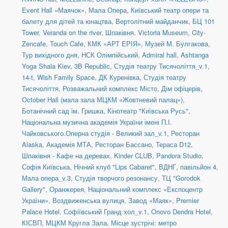
Event Hall «Маячок»
,
Мала Опера
,
Київський театр опери та
балету для дітей та юнацтва
,
Вертолітний майданчик
,
БЦ 101
Tower
,
Veranda on the river
,
Шпаківня
,
Victoria Museum
,
City-
Zencafe
,
Touch Cafe
,
КМК «АРТ ЕРІЯ»
,
Музей М. Булгакова
,
Тур вихідного дня
,
НСК Олімпійський
,
Admiral hall
,
Ashtanga
Yoga Shala Kiev
,
3B Republic
,
Студія театру Тисячоліття_v.1
,
14-t
,
Wish Family Space
,
ДК Куренівка
,
Студія театру
Тисячоліття
,
Розважальний комплекс Місто
,
Дім офіцерів
,
October Hall (мала зала МЦКМ «Жовтневий палац»)
,
Ботанічний сад ім. Гришка
,
Кінотеатр "Київська Русь"
,
Національна музична академія України імені П.І.
Чайковського.Оперна студія - Великий зал_v.1
,
Ресторан
Alaska
,
Академія МТА
,
Ресторан Бассано
,
Тераса D12
,
Шпаківня - Кафе на деревах
,
Kinder CLUB
,
Pandora Studio
,
Софія Київська
,
Нічний клуб "Lips Cabaret"
,
ВДНГ, павільйон 4
,
Мала опера_v.3
,
Студія творчого резонансу
,
ТЦ "Gorodok
Gallery"
,
Оранжерея, Національний комплекс «Експоцентр
України»
,
Воздвиженська вулиця
,
Завод «Маяк»
,
Premier
Palace Hotel. Софіївський Гранд хол_v.1
,
Onovo Dendra Hotel
,
КІСВП
,
МЦКМ Кругла Зала
,
Місце зустрічі: метро