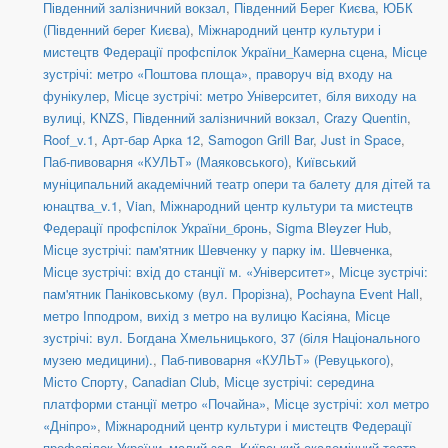
Південний залізничний вокзал
,
Південний Берег Києва
,
ЮБК
(Південний берег Києва)
,
Міжнародний центр культури і
мистецтв Федерації профспілок України_Камерна сцена
,
Місце
зустрічі: метро «Поштова площа», праворуч від входу на
фунікулер
,
Місце зустрічі: метро Університет, біля виходу на
вулиці
,
KNZS
,
Південний залізничний вокзал
,
Crazy Quentin
,
Roof_v.1
,
Арт-бар Арка 12
,
Samogon Grill Bar
,
Just in Space
,
Паб-пивоварня «КУЛЬТ» (Маяковського)
,
Київський
муніципальний академічний театр опери та балету для дітей та
юнацтва_v.1
,
Vian
,
Міжнародний центр культури та мистецтв
Федерації профспілок України_бронь
,
Sigma Bleyzer Hub
,
Місце зустрічі: пам'ятник Шевченку у парку ім. Шевченка
,
Місце зустрічі: вхід до станції м. «Університет»
,
Місце зустрічі:
пам'ятник Паніковському (вул. Прорізна)
,
Pochayna Event Hall
,
метро Іпподром, вихід з метро на вулицю Касіяна
,
Місце
зустрічі: вул. Богдана Хмельницького, 37 (біля Національного
музею медицини).
,
Паб-пивоварня «КУЛЬТ» (Ревуцького)
,
Місто Спорту
,
Canadian Club
,
Місце зустрічі: середина
платформи станції метро «Почайна»
,
Місце зустрічі: хол метро
«Дніпро»
,
Міжнародний центр культури і мистецтв Федерації
профспілок України_малий зал
,
Київський академічний театр