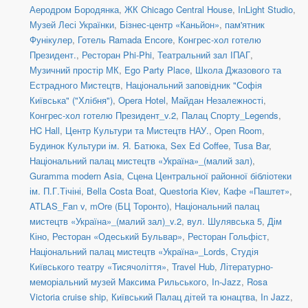
Аеродром Бородянка
,
ЖК Chicago Central House
,
InLight Studio
,
Музей Лесі Українки
,
Бізнес-центр «Каньйон»
,
пам'ятник
Фунікулер
,
Готель Ramada Encore
,
Конгрес-хол готелю
Президент.
,
Ресторан Phi-Phi
,
Театральний зал ІПАГ
,
Музичний простір МК
,
Ego Party Place
,
Школа Джазового та
Естрадного Мистецтв
,
Національний заповідник "Софія
Київська" ("Хлібня")
,
Opera Hotel
,
Майдан Незалежності
,
Конгрес-хол готелю Президент_v.2
,
Палац Спорту_Legends
,
HC Hall
,
Центр Культури та Мистецтв НАУ.
,
Open Room
,
Будинок Культури ім. Я. Батюка
,
Sex Ed Coffee
,
Tusa Bar
,
Національний палац мистецтв «Україна»_(малий зал)
,
Guramma modern Asia
,
Сцена Центральної районної бібліотеки
ім. П.Г.Тічіні
,
Bella Costa Boat
,
Questoria Kiev
,
Кафе «Паштет»
,
ATLAS_Fan v
,
mOre (БЦ Торонто)
,
Національний палац
мистецтв «Україна»_(малий зал)_v.2
,
вул. Шулявська 5
,
Дім
Кіно
,
Ресторан «Одеський Бульвар»
,
Ресторан Гольфіст
,
Національний палац мистецтв «Україна»_Lords
,
Студія
Київського театру «Тисячоліття»
,
Travel Hub
,
Літературно-
меморіальний музей Максима Рильського
,
In-Jazz
,
Rosa
Victoria cruise ship
,
Київський Палац дітей та юнацтва
,
In Jazz
,