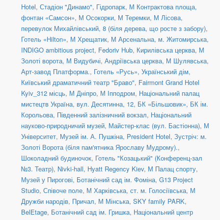
Hotel
,
Стадіон "Динамо"
,
Гідропарк
,
М Контрактова площа,
фонтан «Самсон»
,
М Осокорки
,
М Теремки
,
М Лісова
,
перевулок Михайлівський, 8 (біля дерева, що росте з забору)
,
Готель «Hilton»
,
М Хрещатик
,
М Арсенальна
,
м. Житомирська
,
INDIGO ambitious project
,
Fedoriv Hub
,
Кирилівська церква
,
М
Золоті ворота
,
М Видубичі
,
Андріївська церква
,
М Шулявська
,
Арт-завод Платформа.
,
Готель «Русь»
,
Український дім
,
Київський драматичний театр "Браво"
,
Fairmont Grand Hotel
Kyiv_312 місць
,
М Дніпро
,
М Іпподром
,
Національний палац
мистецтв Україна
,
вул. Десятинна, 12
,
БК «Більшовик»
,
БК ім.
Корольова
,
Південний залізничний вокзал
,
Національний
науково-природничий музей
,
Майстер-клас (вул. Бастіонна)
,
М
Університет
,
Музей ім. А. Пушкіна
,
President Hotel
,
Зустріч: м.
Золоті Ворота (біля пам'ятника Ярославу Мудрому).
,
Шоколадний будиночок
,
Готель "Козацький" (Конференц-зал
№3. Театр)
,
Nivki-hall
,
Hyatt Regency Kiev
,
М Палац спорту
,
Музей у Пирогові
,
Ботанічний сад ім. Фоміна
,
G13 Project
Studio
,
Співоче поле
,
М Харківська
,
ст. м. Голосіївська
,
М
Дружби народів
,
Причал
,
М Мінська
,
SKY family PARK
,
BelEtage
,
Ботанічний сад ім. Гришка
,
Національний центр