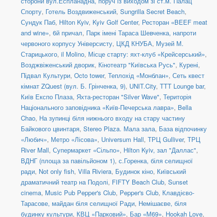
сторони вул.Еспланадна, поруч із виходом зі ст.м. Палац
Спорту
,
Готель Воздвиженський
,
Sungrilla Secret Beach
,
Сундук Паб
,
Hilton Kyiv
,
Kyiv Golf Center
,
Ресторан «BEEF meat
and wine»
,
6й причал
,
Парк імені Тараса Шевченка, напроти
червоного корпусу Універсисту
,
ЦКД КНУБА
,
Музей М.
Старицького
,
il Molino
,
Місце старту: яхт-клуб «Крейсерський»
,
Возджвіженський дворик
,
Кінотеатр "Київська Русь"
,
Курені
,
Підвал Культури
,
Octo tower
,
Теплохід «Монблан»
,
Сеть квест
кімнат ZQuest (вул. Б. Грінченка, 9)
,
UNIT.City
,
TTT Lounge bar
,
Київ Експо Плаза
,
Яхта-ресторан "Silver Wave"
,
Територія
Національного заповідника «Київ-Печерська лавра»
,
Bella
Chao
,
На зупинці біля нижнього входу на стару частину
Байкового цвинтаря
,
Stereo Plaza. Мала зала
,
База відпочинку
«Любич»
,
Метро «Лісова»
,
Universum Hall
,
ТРЦ Gulliver
,
ТРЦ
River Mall
,
Супермаркет «Сільпо»
,
Hilton Kyiv, зал "Даллас"
,
ВДНГ (площа за павільйоном 1)
,
с.Горенка, біля селищної
ради
,
Not only fish
,
Villa Riviera
,
Будинок кіно
,
Київський
драматичний театр на Подолі
,
FIFTY Beach Club
,
Sunset
cinema
,
Music Pub Pepper's Club
,
Pepper's Club
,
Клавдієво-
Тарасове, майдан біля селищної Ради
,
Немішаєве, біля
будинку культури
,
КВЦ «Парковий»
,
Бар «М69»
,
Hookah Love
,