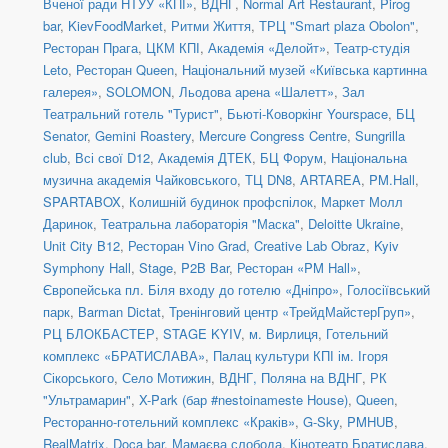
Вченої ради НТУУ «КПІ»
,
ВДНГ
,
Normal Art Restaurant
,
Pirog
bar
,
KievFoodMarket
,
Ритми Життя
,
ТРЦ "Smart plaza Obolon"
,
Ресторан Прага
,
ЦКМ КПІ
,
Академія «Делойт»
,
Театр-студія
Leto
,
Ресторан Queen
,
Національний музей «Київська картинна
галерея»
,
SOLOMON
,
Льодова арена «Шалетт»
,
Зал
Театральний готель "Турист"
,
Бьюті-Коворкінг Yourspace
,
БЦ
Senator
,
Gemini Roastery
,
Mercure Congress Centre
,
Sungrilla
club
,
Всі свої D12
,
Академія ДТЕК
,
БЦ Форум
,
Національна
музична академія Чайковського
,
ТЦ DN8
,
ARTAREA
,
PM.Hall
,
SPARTABOX
,
Колишній будинок профспілок
,
Маркет Молл
Даринок
,
Театральна лабораторія "Маска"
,
Deloitte Ukraine
,
Unit City B12
,
Ресторан Vino Grad
,
Creative Lab Obraz
,
Kyiv
Symphony Hall
,
Stage
,
P2B Bar
,
Ресторан «PM Hall»
,
Європейська пл. Біля входу до готелю «Дніпро»
,
Голосіївський
парк
,
Barman Dictat
,
Тренінговий центр «ТрейдМайстерГруп»
,
РЦ БЛОКБАСТЕР
,
STAGE KYIV
,
м. Вирлиця
,
Готельний
комплекс «БРАТИСЛАВА»
,
Палац культури КПІ ім. Ігоря
Сікорського
,
Село Мотижин
,
ВДНГ, Поляна на ВДНГ
,
РК
"Ультрамарин"
,
X-Park (бар #nestoinameste House)
,
Queen
,
Ресторанно-готельний комплекс «Краків»
,
G-Sky
,
PMHUB
,
RealMatrix
,
Doca bar
,
Мамаєва слобода
,
Кінотеатр Братислава
,