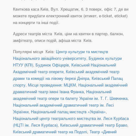
Квиткова каса Київ, Вул. Хрещатик, 6, 3 поверх, офіс 7, де ви
можете придбати електронний квиток (етикет, e-ticket, eticket)
на концерти та інші події.
Адреси театрів міста Київ, ціни на квитки в партер, балкон,
амфітеатр, описи подій, афіша міста Київ.
Популярні місця Київ:
Центр культури та мистецтв
Національного авіаційного університету
,
Будинок культури
НТУУ (КПІ)
,
Будинок Офіцерів
,
Київський Національний
Академічний театр оперети
,
Київський академічний театр
драми та комедії на лівому березі Дніпра
,
Київський Палац
спорту
,
Місце проведення: МЦКМ
,
Національний академічний
драматичний театр імені Івана Франка
,
Національний
академічний театр опери та балету України ім. Т. Г. Шевченка
,
Національний академічний драматичний театр ім. Лесі
Українки
,
Національний палац мистецтв «Україна»
,
Національний центр театрального мистецтва ім. Леся Курбаса
(НЦТІ ім. Леся Курбаса)
,
Київський драматичний театр Браво
,
Київський драматичний театр на Подолі
,
Театр «Дивний