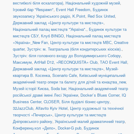
вестибюлі біля ескалатора)
,
Національний художній музей
,
Ігровий бар "Respawn"
,
Event Hall Freedom
,
Будинок
звукозапису Українського радіо
,
K.Point
,
Red Sox United
,
Державний заклад «Центр культури та мистецтв»
,
Національний палац мистецтв "Україна".
,
Будинок культури та
мистецтв СБУ
,
Клуб BINGO
,
Національний палац мистецтв
«Україна»_New Fan
,
Центр культури та мистецтв МВС
,
Creative
quarter
,
Зустріч: м. Театральна (біля кондитерських кіосків).
,
Зустріч: біля головного входу до Володимирського Собору
,
Максимум
,
ArtHall D12
,
«RECONQUISTA» Club
,
ТАО Event Hall
,
Державний заклад «Центр культури та мистецтв»
,
Музей-
квартира В. Косенка
,
Scenario Cafe
,
Київський муніципальний
академічний театр опери та балету для дітей та юнацтва_new
,
Музей історії Києва
,
Soda bar
,
Національний академічний театр
російської драмі імені Лесі Українки
,
Docker`s Blues Corner
,
IQ
Business Center
,
CLOSER
,
Біля будівлі бізнес-центру
,
32JazzClub
,
Alfavito Kyiv Hotel
,
Центр художньої та технічної
творчості «Печерськ»
,
Центр культури та мистецтв
Дніпровського району
,
Український малий драматичний театр
,
Конференц-хол «Депо»
,
Docker-G pub
,
Будинок