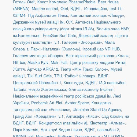
Готель Otel'
,
Квест Комплекс PhasmoPhobia
,
Beer House
(ARENA)
,
Marche central
,
Otel
,
ВДНГ, 19 павільйон
,
test-11-
02FM4
,
Під Асфальтом Пляж
,
Контактний зоопарк «Лемур»
,
Державний музей авіації ім. О.К. Антонова Національного
авіаційного університету (борт літака ІЛ-86)
,
Велика зала НМУ
ім.Богомольця
,
FreeGen Surf Cafe
,
Державний заклад «Центр
культури і мистецтв»_v.1
,
Галерея «Висоцький»
,
Мала
Опера_t
,
Парк «Наталка» (Оболонь)
,
Ігровий бар VR HUB
,
Галерея мистецтв «Лавра»
,
Вегетаріанський ресторан «Коло»
,
Hill bar
,
Alaska Kyiv
,
Main Hall
,
Центр розвитку людини Ритмі
Життя
,
Арт-бар ARKA12
,
Театр «Між Трьох Колон»
,
Музей
авіації
,
Tiki Surf Cafe
,
ТРЦ "Район" 2 поверх
,
ВДНГ,
Центральний Павільйон 1
,
Кіностудія
,
ВДНГ, 13-й павільйон
,
Tartoria
,
метро Житомирська, біля автосалону Інфініті
,
Національний академічний театр російської драмі ім. Лесі
Українки
,
Pechersk Art Flat
,
Avatar Space
,
Концертно-
танцювальний зал «Ровесник»
,
Ukrainian Stand-Up Agency
,
Гранд Хол «Хрещатик»_v.1
,
Антикафе «Ляси»
,
Сад бажань на
ВДНГ
,
ВДНГ, Концерт-хол (павільйон 9)
,
Кінотеатр «Алмаз»
,
Парк Камелія
,
Арт-клуб Видно і вино
,
ВДНГ, павільйон 2
,
KWINS hall
,
Mezzanine
,
Вебінар
,
Концерт-холл «ALLEGRO»
,