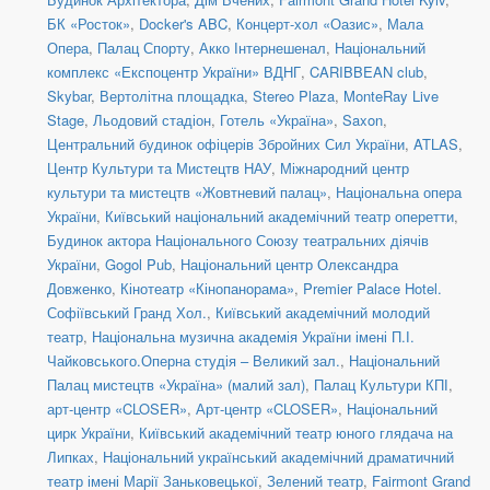
БК «Росток»
,
Docker's ABC
,
Концерт-хол «Оазис»
,
Мала
Опера
,
Палац Спорту
,
Акко Інтернешенал
,
Національний
комплекс «Експоцентр України» ВДНГ
,
CARIBBEAN club
,
Skybar
,
Вертолітна площадка
,
Stereo Plaza
,
MonteRay Live
Stage
,
Льодовий стадіон
,
Готель «Україна»
,
Saxon
,
Центральний будинок офіцерів Збройних Сил України
,
ATLAS
,
Центр Культури та Мистецтв НАУ
,
Міжнародний центр
культури та мистецтв «Жовтневий палац»
,
Національна опера
України
,
Київський національний академічний театр оперетти
,
Будинок актора Національного Союзу театральних діячів
України
,
Gogol Pub
,
Національний центр Олександра
Довженко
,
Кінотеатр «Кінопанорама»
,
Premier Palace Hotel.
Софіївський Гранд Хол.
,
Київський академічний молодий
театр
,
Національна музична академія України імені П.І.
Чайковського.Оперна студія – Великий зал.
,
Національний
Палац мистецтв «Україна» (малий зал)
,
Палац Культури КПІ
,
арт-центр «CLOSER»
,
Арт-центр «CLOSER»
,
Національний
цирк України
,
Київський академічний театр юного глядача на
Липках
,
Національний український академічний драматичний
театр імені Марії Заньковецької
,
Зелений театр
,
Fairmont Grand