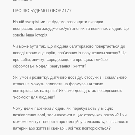
ПРО ЩО БУДЕМО ГОВОРИТИ?
На цій зустрічі ми не будемо розглядати випадки
несправедливо засуджених/ув’язнених та невинних людей. Це
зовсім інша історія.
Чи може бути так, що людина багаторазово повертається до
поведінкових сценаріїв, пов’язаних із порушенням закону? Це
про вибір, звичку, середовище чи про щось глибше –
сформовані моделі реагування і життя?
Які умови розвитку, дитячого досвіду, стосунків і соціального
оточення можуть впливати на формування таких
повторюваних патернів? Як саме досвід стає поведінковою
“нормою” для людини?
Чому деякі партнери людей, які перебувають у місцях
позбавлення волі, залишаються в цих стосунках роками? І чи
можемо ми тут говорити про емоційну залежність, співзалежні
патерни або життєві сценарії, які теж повторюються?