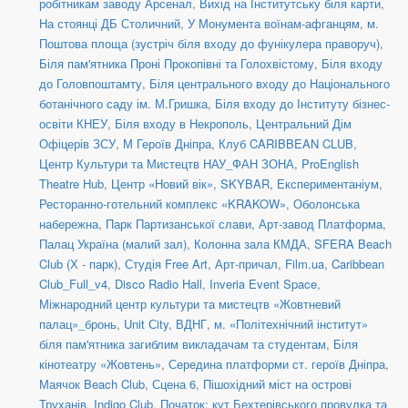
робітникам заводу Арсенал
,
Вихід на Інститутську біля карти
,
На стоянці ДБ Столичний
,
У Монумента воїнам-афганцям
,
м.
Поштова площа (зустріч біля входу до фунікулера праворуч)
,
Біля пам'ятника Проні Прокопівні та Голохвістому
,
Біля входу
до Головпоштамту
,
Біля центрального входу до Національного
ботанічного саду ім. М.Гришка
,
Біля входу до Інституту бізнес-
освіти КНЕУ
,
Біля входу в Некрополь
,
Центральний Дім
Офіцерів ЗСУ
,
М Героїв Дніпра
,
Клуб CARIBBEAN CLUB
,
Центр Культури та Мистецтв НАУ_ФАН ЗОНА
,
ProEnglish
Theatre Hub
,
Центр «Новий вік»
,
SKYBAR
,
Експериментаніум
,
Ресторанно-готельний комплекс «KRAKOW»
,
Оболонська
набережна
,
Парк Партизанської слави
,
Арт-завод Платформа
,
Палац Україна (малий зал)
,
Колонна зала КМДА
,
SFERA Beach
Club (Х - парк)
,
Студія Free Art
,
Арт-причал
,
Film.ua
,
Caribbean
Club_Full_v4
,
Disco Radio Hall
,
Inveria Event Space
,
Міжнародний центр культури та мистецтв «Жовтневий
палац»_бронь
,
Unit Сity
,
ВДНГ
,
м. «Політехнічний інститут»
біля пам'ятника загиблим викладачам та студентам
,
Біля
кінотеатру «Жовтень»
,
Середина платформи ст. героїв Дніпра
,
Маячок Beach Club
,
Сцена 6
,
Пішохідний міст на острові
Труханів
,
Indigo Club
,
Початок: кут Бехтерівського провулка та