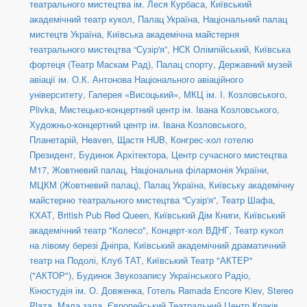
театрального мистецтва ім. Леся Курбаса
,
Київський
академічний театр кукол
,
Палац Україна
,
Національний палац
мистецтв Україна
,
Київська академічна майстерня
театрального мистецтва “Сузір'я”
,
НСК Олімпійський
,
Київська
фортеця (Театр Маскам Рад)
,
Палац спорту
,
Державний музей
авіації ім. О.К. Антонова Національного авіаційного
університету
,
Галерея «Висоцький»
,
МКЦ ім. І. Козловського
,
Plivka
,
Мистецько-концертний центр ім. Івана Козловського
,
Художньо-концертний центр ім. Івана Козловського
,
Планетарій
,
Heaven
,
Щастя HUB
,
Конгрес-хол готелю
Президент
,
Будинок Архітектора
,
Центр сучасного мистецтва
М17
,
Жовтневий палац
,
Національна філармонія України
,
МЦКМ (Жовтневий палац)
,
Палац Україна
,
Київську академічну
майстерню театрального мистецтва “Сузір'я”
,
Театр Шафа
,
КХАТ
,
British Pub Red Queen
,
Київський Дім Книги
,
Київський
академічний театр "Колесо"
,
Концерт-хол ВДНГ
,
Театр кукол
на лівому березі Дніпра
,
Київський академічний драматичний
театр на Подолі
,
Клуб ТАТ
,
Київський Театр "АКТЕР"
("АКТОР")
,
Будинок Звукозапису Українського Радіо
,
Кіностудія ім. О. Довженка
,
Готель Ramada Encore Kiev
,
Stereo
Plaza. Мала зала
,
Європейський Театральний Центр Краків
,