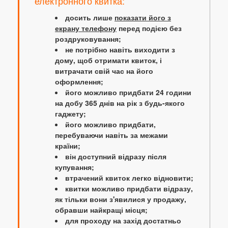
електронного квитка:
досить лише
показати його з
екрану телефону
перед подією без
роздруковування;
не потрібно навіть виходити з
дому, щоб отримати квиток, і
витрачати свій час на його
оформлення;
його можливо придбати 24 години
на добу 365 днів на рік з будь-якого
гаджету;
його можливо придбати,
перебуваючи навіть за межами
країни;
він доступний відразу після
купування;
втрачений квиток легко відновити;
квитки можливо придбати відразу,
як тільки вони з'явилися у продажу,
обравши найкращі місця;
для проходу на захід достатньо