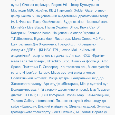
вулиці Січових стрільців
,
Regent Hill
,
Центр Культури та
Мистецтв МВС України
,
КВЦ Парковий
,
Golden Gate
,
Бізнес-
центр Башта 5
,
Національний академічний драматичний театр
ім. І. Франка
,
Театр Особистості
,
Будинок кіно. Червоний зал
,
MonteRay Live Stage
,
Палац України
,
Bingo
,
Кірха Святої
Катерини
,
Fantastic home
,
Національна опера України ім.
Т.Г.Шевченка
,
Відьма бар - Лиса гора
,
Мала Опера_v.2 Fan
,
Центральний Дім Художника
,
Гранд-Холл «Хрещатик»
,
Академія ДПЕК
,
ЦКІ НАУ
,
ТРЦ Lavina Mall
,
Київський
академічний театр юного глядача на Липках.
,
ЄКЦ «Краків»
мала зала 1-й поверх
,
Klitschko Expo
,
Київська фортеця
,
Attic
Space
,
Пам'ятник Г. Сковороді, Контрактова пл.
,
Місце зустрічі
готель «Прем'єр Палас»
,
Місце зустрічі вихід з метро
Політехнічний інститут
,
Місце зустрічі центральний вхід до
Жовтневого палацу
,
Арт-студія «Ліхтарик»
,
Місце зустрічі вул.
Володимирська, 4 (зі сторони Десятинного пров.)
,
Бар "Бармен
диктат"
,
D.Fleur
,
Бц COOP-Україна
,
Музей Марії Заньковецької
,
Tauvers Gallery International
,
Початок екскурсії біля входу до
кафе «Катюша»
,
Виїзний майданчик (Вільна посадка)
,
Зупинка
громадського транспорту «Міст Патона»
,
М. Золоті Ворота (у