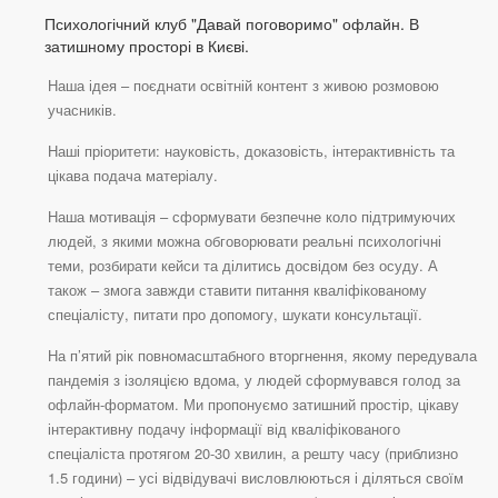
Психологічний клуб "Давай поговоримо" офлайн. В
затишному просторі в Києві.
Наша ідея – поєднати освітній контент з живою розмовою
учасників.
Наші пріоритети: науковість, доказовість, інтерактивність та
цікава подача матеріалу.
Наша мотивація – сформувати безпечне коло підтримуючих
людей, з якими можна обговорювати реальні психологічні
теми, розбирати кейси та ділитись досвідом без осуду. А
також – змога завжди ставити питання кваліфікованому
спеціалісту, питати про допомогу, шукати консультації.
На п’ятий рік повномасштабного вторгнення, якому передувала
пандемія з ізоляцією вдома, у людей сформувався голод за
офлайн-форматом. Ми пропонуємо затишний простір, цікаву
інтерактивну подачу інформації від кваліфікованого
спеціаліста протягом 20-30 хвилин, а решту часу (приблизно
1.5 години) – усі відвідувачі висловлюються і діляться своїм