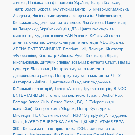
замок»
,
Національна філармонія України
,
Театр «Колесо»
,
Театр Золоті Ворота
,
Культурний центр НУ Києво-Могилянська
Академія
,
Національна музична академія ім. Чайковського
,
Київський академічний театр ляльок
,
Дім Актора
,
Новий театр
на Печерську
,
Український дім
,
ДЗ «Центр культури та
мистецтв»
,
Будинок вчених НАН України
,
Київський палац
дітей та юнацтва
,
Центр культури та мистецтв МВС України
,
ARENA ENTERTAINMENT
,
Freedom Hall
,
Лейпциг
,
Кінотеатр
«Флоренція»
,
Кінотеатр Київська Русь
,
Кінотеатр «Ліра»
,
Кінопанорама
,
Дитячий спеціалізований кінотеатр Старт
,
Палац
культури Більшовик
,
Центр культури та мистецтв
Дніпровського району
,
Центр культури та мистецтва КНЕУ
,
Автодром «Чайка»
,
Центральний будинок художника
,
Київський планетарій
,
Театр «Актор»
,
Труханів острів
,
BINGO
ENTERTAINMENT
,
Готельний комплекс Турист
,
Docker Pub
,
Forsage Dance Club
,
Stereo Plaza.
,
ВДНГ (Teleport360,10
павільйон)
,
Концерт-хол «Allegro»
,
Центр Культури та
Мистецтв
,
НСК "Олімпійський" / NSC "Olympiyskiy"
,
«Будинок
Кіно»
,
КИЄВО-ПЕЧЕРСЬКА ЛАВРА
,
ЦКІ МВС
,
ATMASFERA
360 - Київський планетарій
,
Бочка 2004
,
Зелений театр
,
Будинок Архітектора
,
Дім Вчених
,
Fairmont Grand Hotel Kyiv
,