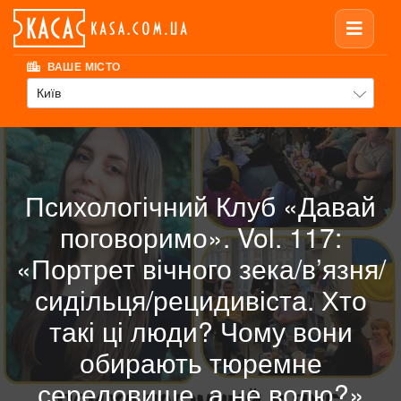
ВАШЕ МІСТО
Київ
Психологічний Клуб «Давай
поговоримо». Vol. 117:
«Портрет вічного зека/в’язня/
сидільця/рецидивіста. Хто
такі ці люди? Чому вони
обирають тюремне
середовище, а не волю?»