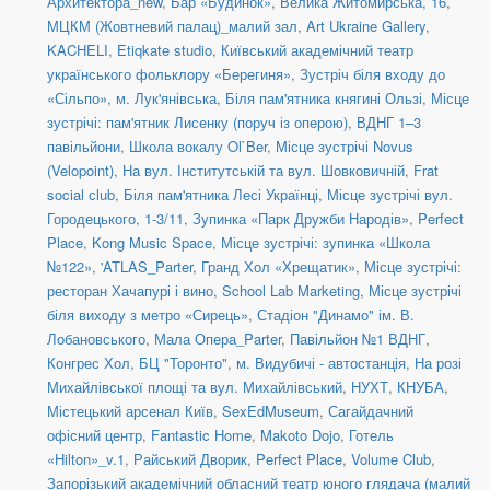
Архитектора_new
,
Бар «Будинок»
,
Велика Житомирська, 16
,
МЦКМ (Жовтневий палац)_малий зал
,
Art Ukraine Gallery
,
KACHELI
,
Etiqkate studio
,
Київський академічний театр
українського фольклору «Берегиня»
,
Зустріч біля входу до
«Сільпо», м. Лук'янівська
,
Біля пам'ятника княгині Ользі
,
Місце
зустрічі: пам'ятник Лисенку (поруч із оперою)
,
ВДНГ 1–3
павільйони
,
Школа вокалу Ol`Ber
,
Місце зустрічі Novus
(Velopoint)
,
На вул. Інститутській та вул. Шовковичній
,
Frat
social сlub
,
Біля пам'ятника Лесі Українці
,
Місце зустрічі вул.
Городецького, 1-3/11
,
Зупинка «Парк Дружби Народів»
,
Perfect
Place
,
Kong Music Space
,
Місце зустрічі: зупинка «Школа
№122»
,
'ATLAS_Parter
,
Гранд Хол «Хрещатик»
,
Місце зустрічі:
ресторан Хачапурі і вино
,
School Lab Marketing
,
Місце зустрічі
біля виходу з метро «Сирець»
,
Стадіон "Динамо" ім. В.
Лобановського
,
Мала Опера_Parter
,
Павільйон №1 ВДНГ
,
Конгрес Хол
,
БЦ "Торонто"
,
м. Видубичі - автостанція
,
На розі
Михайлівської площі та вул. Михайлівський
,
НУХТ
,
КНУБА
,
Містецький арсенал Київ
,
SexEdMuseum
,
Сагайдачний
офісний центр
,
Fantastic Home
,
Makoto Dojo
,
Готель
«Hilton»_v.1
,
Райський Дворик
,
Perfect Place
,
Volume Club
,
Запорізький академічний обласний театр юного глядача (малий