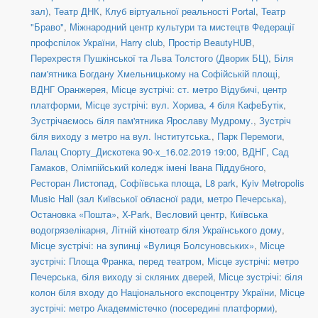
зал)
,
Театр ДНК
,
Клуб віртуальної реальності Portal
,
Театр
"Браво"
,
Міжнародний центр культури та мистецтв Федерації
профспілок України
,
Harry club
,
Простір BeautyHUB
,
Перехрестя Пушкінської та Льва Толстого (Дворик БЦ)
,
Біля
пам'ятника Богдану Хмельницькому на Софійській площі
,
ВДНГ Оранжерея
,
Місце зустрічі: ст. метро Відубичі, центр
платформи
,
Місце зустрічі: вул. Хорива, 4 біля КафеБутік
,
Зустрічаємось біля пам'ятника Ярославу Мудрому.
,
Зустріч
біля виходу з метро на вул. Інститутська.
,
Парк Перемоги
,
Палац Спорту_Дискотека 90-х_16.02.2019 19:00
,
ВДНГ, Сад
Гамаков
,
Олімпійський коледж імені Івана Піддубного
,
Ресторан Листопад
,
Софіївська площа
,
L8 park
,
Kyiv Metropolis
Music Hall (зал Київської обласної ради, метро Печерська)
,
Остановка «Пошта»
,
X-Park
,
Весловий центр
,
Київська
водогрязелікарня
,
Літній кінотеатр біля Українського дому
,
Місце зустрічі: на зупинці «Вулиця Болсуновських»
,
Місце
зустрічі: Площа Франка, перед театром
,
Місце зустрічі: метро
Печерська, біля виходу зі скляних дверей
,
Місце зустрічі: біля
колон біля входу до Національного експоцентру України
,
Місце
зустрічі: метро Академмістечко (посередині платформи)
,