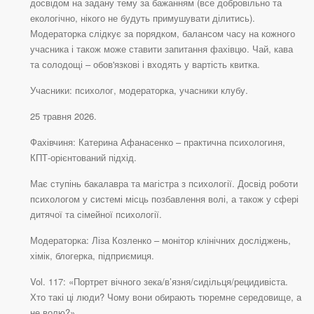
досвідом на задану тему за бажанням (все добровільно та
екологічно, нікого не будуть примушувати ділитись).
Модераторка слідкує за порядком, балансом часу на кожного
учасника і також може ставити запитання фахівцю. Чай, кава
та солодощі – обов'язкові і входять у вартість квитка.
Учасники: психолог, модераторка, учасники клубу.
25 травня 2026.
Фахівчиня: Катерина Афанасенко – практична психологиня,
КПТ-орієнтований підхід.
Має ступінь бакалавра та магістра з психології. Досвід роботи
психологом у системі місць позбавлення волі, а також у сфері
дитячої та сімейної психології.
Модераторка: Ліза Козленко – монітор клінічних досліджень,
хімік, блогерка, підприємиця.
Vol. 117: «Портрет вічного зека/в’язня/сидільця/рецидивіста.
Хто такі ці люди? Чому вони обирають тюремне середовище, а
не волю?»