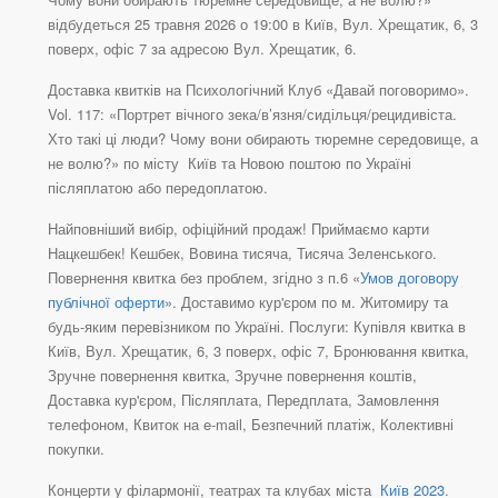
відбудеться 25 травня 2026 о 19:00 в Київ, Вул. Хрещатик, 6, 3
поверх, офіс 7 за адресою Вул. Хрещатик, 6.
Доставка квитків на Психологічний Клуб «Давай поговоримо».
Vol. 117: «Портрет вічного зека/в’язня/сидільця/рецидивіста.
Хто такі ці люди? Чому вони обирають тюремне середовище, а
не волю?» по місту Київ та Новою поштою по Україні
післяплатою або передоплатою.
Найповніший вибір, офіційний продаж! Приймаємо карти
Нацкешбек! Кешбек, Вовина тисяча, Тисяча Зеленського.
Повернення квитка без проблем, згідно з п.6 «
Умов договору
публічної оферти
». Доставимо кур'єром по м. Житомиру та
будь-яким перевізником по Україні. Послуги: Купівля квитка в
Київ, Вул. Хрещатик, 6, 3 поверх, офіс 7, Бронювання квитка,
Зручне повернення квитка, Зручне повернення коштів,
Доставка кур'єром, Післяплата, Передплата, Замовлення
телефоном, Квиток на e-mail, Безпечний платіж, Колективні
покупки.
Концерти у філармонії, театрах та клубах міста
Київ 2023
.