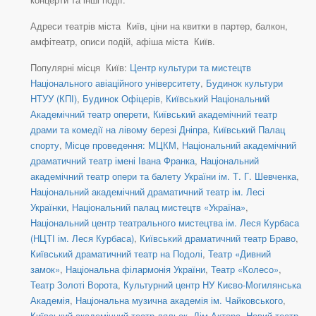
Адреси театрів міста Київ, ціни на квитки в партер, балкон,
амфітеатр, описи подій, афіша міста Київ.
Популярні місця Київ:
Центр культури та мистецтв
Національного авіаційного університету
,
Будинок культури
НТУУ (КПІ)
,
Будинок Офіцерів
,
Київський Національний
Академічний театр оперети
,
Київський академічний театр
драми та комедії на лівому березі Дніпра
,
Київський Палац
спорту
,
Місце проведення: МЦКМ
,
Національний академічний
драматичний театр імені Івана Франка
,
Національний
академічний театр опери та балету України ім. Т. Г. Шевченка
,
Національний академічний драматичний театр ім. Лесі
Українки
,
Національний палац мистецтв «Україна»
,
Національний центр театрального мистецтва ім. Леся Курбаса
(НЦТІ ім. Леся Курбаса)
,
Київський драматичний театр Браво
,
Київський драматичний театр на Подолі
,
Театр «Дивний
замок»
,
Національна філармонія України
,
Театр «Колесо»
,
Театр Золоті Ворота
,
Культурний центр НУ Києво-Могилянська
Академія
,
Національна музична академія ім. Чайковського
,
Київський академічний театр ляльок
,
Дім Актора
,
Новий театр