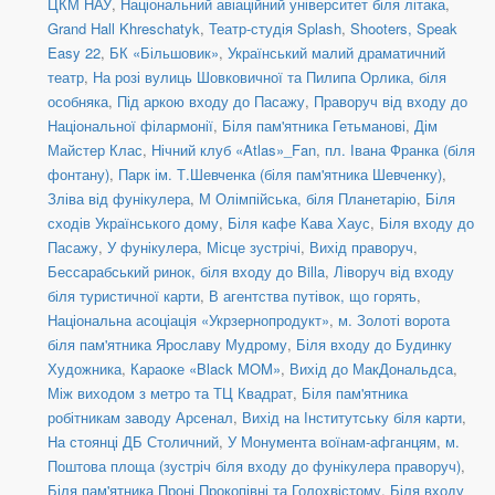
ЦКМ НАУ
,
Національний авіаційний університет біля літака
,
Grand Hall Khreschatyk
,
Театр-студія Splash
,
Shooters, Speak
Easy 22
,
БК «Більшовик»
,
Український малий драматичний
театр
,
На розі вулиць Шовковичної та Пилипа Орлика, біля
особняка
,
Під аркою входу до Пасажу
,
Праворуч від входу до
Національної філармонії
,
Біля пам'ятника Гетьманові
,
Дім
Майстер Клас
,
Нічний клуб «Atlas»_Fan
,
пл. Івана Франка (біля
фонтану)
,
Парк ім. Т.Шевченка (біля пам'ятника Шевченку)
,
Зліва від фунікулера
,
М Олімпійська, біля Планетарію
,
Біля
сходів Українського дому
,
Біля кафе Кава Хаус
,
Біля входу до
Пасажу
,
У фунікулера
,
Місце зустрічі
,
Вихід праворуч
,
Бессарабський ринок, біля входу до Billa
,
Ліворуч від входу
біля туристичної карти
,
В агентства путівок, що горять
,
Національна асоціація «Укрзернопродукт»
,
м. Золоті ворота
біля пам'ятника Ярославу Мудрому
,
Біля входу до Будинку
Художника
,
Караоке «Black MOM»
,
Вихід до МакДональдса
,
Між виходом з метро та ТЦ Квадрат
,
Біля пам'ятника
робітникам заводу Арсенал
,
Вихід на Інститутську біля карти
,
На стоянці ДБ Столичний
,
У Монумента воїнам-афганцям
,
м.
Поштова площа (зустріч біля входу до фунікулера праворуч)
,
Біля пам'ятника Проні Прокопівні та Голохвістому
,
Біля входу