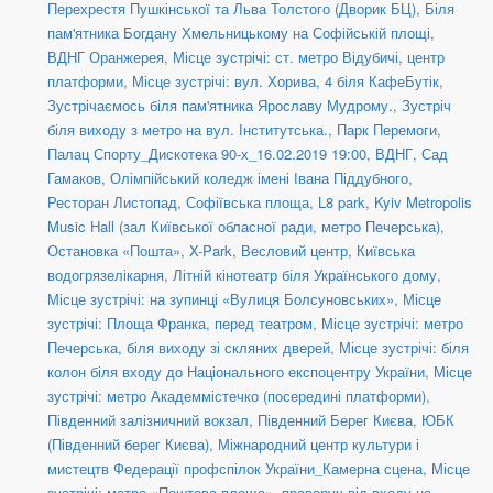
Перехрестя Пушкінської та Льва Толстого (Дворик БЦ)
,
Біля
пам'ятника Богдану Хмельницькому на Софійській площі
,
ВДНГ Оранжерея
,
Місце зустрічі: ст. метро Відубичі, центр
платформи
,
Місце зустрічі: вул. Хорива, 4 біля КафеБутік
,
Зустрічаємось біля пам'ятника Ярославу Мудрому.
,
Зустріч
біля виходу з метро на вул. Інститутська.
,
Парк Перемоги
,
Палац Спорту_Дискотека 90-х_16.02.2019 19:00
,
ВДНГ, Сад
Гамаков
,
Олімпійський коледж імені Івана Піддубного
,
Ресторан Листопад
,
Софіївська площа
,
L8 park
,
Kyiv Metropolis
Music Hall (зал Київської обласної ради, метро Печерська)
,
Остановка «Пошта»
,
X-Park
,
Весловий центр
,
Київська
водогрязелікарня
,
Літній кінотеатр біля Українського дому
,
Місце зустрічі: на зупинці «Вулиця Болсуновських»
,
Місце
зустрічі: Площа Франка, перед театром
,
Місце зустрічі: метро
Печерська, біля виходу зі скляних дверей
,
Місце зустрічі: біля
колон біля входу до Національного експоцентру України
,
Місце
зустрічі: метро Академмістечко (посередині платформи)
,
Південний залізничний вокзал
,
Південний Берег Києва
,
ЮБК
(Південний берег Києва)
,
Міжнародний центр культури і
мистецтв Федерації профспілок України_Камерна сцена
,
Місце
зустрічі: метро «Поштова площа», праворуч від входу на