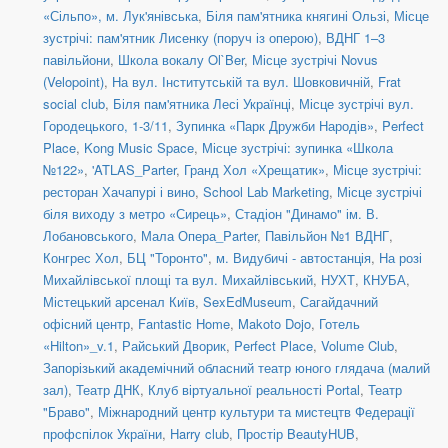
«Сільпо», м. Лук'янівська
,
Біля пам'ятника княгині Ользі
,
Місце
зустрічі: пам'ятник Лисенку (поруч із оперою)
,
ВДНГ 1–3
павільйони
,
Школа вокалу Ol`Ber
,
Місце зустрічі Novus
(Velopoint)
,
На вул. Інститутській та вул. Шовковичній
,
Frat
social сlub
,
Біля пам'ятника Лесі Українці
,
Місце зустрічі вул.
Городецького, 1-3/11
,
Зупинка «Парк Дружби Народів»
,
Perfect
Place
,
Kong Music Space
,
Місце зустрічі: зупинка «Школа
№122»
,
'ATLAS_Parter
,
Гранд Хол «Хрещатик»
,
Місце зустрічі:
ресторан Хачапурі і вино
,
School Lab Marketing
,
Місце зустрічі
біля виходу з метро «Сирець»
,
Стадіон "Динамо" ім. В.
Лобановського
,
Мала Опера_Parter
,
Павільйон №1 ВДНГ
,
Конгрес Хол
,
БЦ "Торонто"
,
м. Видубичі - автостанція
,
На розі
Михайлівської площі та вул. Михайлівський
,
НУХТ
,
КНУБА
,
Містецький арсенал Київ
,
SexEdMuseum
,
Сагайдачний
офісний центр
,
Fantastic Home
,
Makoto Dojo
,
Готель
«Hilton»_v.1
,
Райський Дворик
,
Perfect Place
,
Volume Club
,
Запорізький академічний обласний театр юного глядача (малий
зал)
,
Театр ДНК
,
Клуб віртуальної реальності Portal
,
Театр
"Браво"
,
Міжнародний центр культури та мистецтв Федерації
профспілок України
,
Harry club
,
Простір BeautyHUB
,