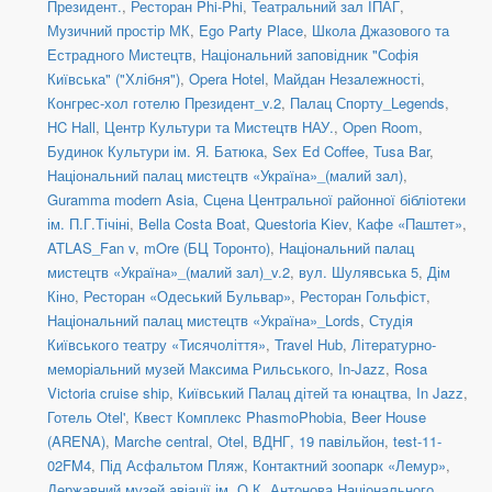
Президент.
,
Ресторан Phi-Phi
,
Театральний зал ІПАГ
,
Музичний простір МК
,
Ego Party Place
,
Школа Джазового та
Естрадного Мистецтв
,
Національний заповідник "Софія
Київська" ("Хлібня")
,
Opera Hotel
,
Майдан Незалежності
,
Конгрес-хол готелю Президент_v.2
,
Палац Спорту_Legends
,
HC Hall
,
Центр Культури та Мистецтв НАУ.
,
Open Room
,
Будинок Культури ім. Я. Батюка
,
Sex Ed Coffee
,
Tusa Bar
,
Національний палац мистецтв «Україна»_(малий зал)
,
Guramma modern Asia
,
Сцена Центральної районної бібліотеки
ім. П.Г.Тічіні
,
Bella Costa Boat
,
Questoria Kiev
,
Кафе «Паштет»
,
ATLAS_Fan v
,
mOre (БЦ Торонто)
,
Національний палац
мистецтв «Україна»_(малий зал)_v.2
,
вул. Шулявська 5
,
Дім
Кіно
,
Ресторан «Одеський Бульвар»
,
Ресторан Гольфіст
,
Національний палац мистецтв «Україна»_Lords
,
Студія
Київського театру «Тисячоліття»
,
Travel Hub
,
Літературно-
меморіальний музей Максима Рильського
,
In-Jazz
,
Rosa
Victoria cruise ship
,
Київський Палац дітей та юнацтва
,
In Jazz
,
Готель Otel'
,
Квест Комплекс PhasmoPhobia
,
Beer House
(ARENA)
,
Marche central
,
Otel
,
ВДНГ, 19 павільйон
,
test-11-
02FM4
,
Під Асфальтом Пляж
,
Контактний зоопарк «Лемур»
,
Державний музей авіації ім. О.К. Антонова Національного