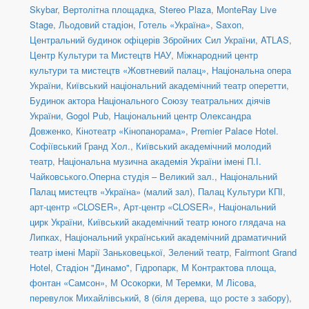
Skybar
,
Вертолітна площадка
,
Stereo Plaza
,
MonteRay Live
Stage
,
Льодовий стадіон
,
Готель «Україна»
,
Saxon
,
Центральний будинок офіцерів Збройних Сил України
,
ATLAS
,
Центр Культури та Мистецтв НАУ
,
Міжнародний центр
культури та мистецтв «Жовтневий палац»
,
Національна опера
України
,
Київський національний академічний театр оперетти
,
Будинок актора Національного Союзу театральних діячів
України
,
Gogol Pub
,
Національний центр Олександра
Довженко
,
Кінотеатр «Кінопанорама»
,
Premier Palace Hotel.
Софіївський Гранд Хол.
,
Київський академічний молодий
театр
,
Національна музична академія України імені П.І.
Чайковського.Оперна студія – Великий зал.
,
Національний
Палац мистецтв «Україна» (малий зал)
,
Палац Культури КПІ
,
арт-центр «CLOSER»
,
Арт-центр «CLOSER»
,
Національний
цирк України
,
Київський академічний театр юного глядача на
Липках
,
Національний український академічний драматичний
театр імені Марії Заньковецької
,
Зелений театр
,
Fairmont Grand
Hotel
,
Стадіон "Динамо"
,
Гідропарк
,
М Контрактова площа,
фонтан «Самсон»
,
М Осокорки
,
М Теремки
,
М Лісова
,
перевулок Михайлівський, 8 (біля дерева, що росте з забору)
,