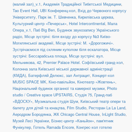
(малий зал)_v.1
,
Академія Традиційної Тибетської Медицини
,
Tao Event Hall
,
UBI Конференц-хол
,
Вхід до Червоного корпусу
Університету
,
Парк ім. Т. Шевченка
,
Кирилівська церква
,
Культурний центр «Печерськ»
,
Hotel Intercontinental
,
Мала
Опера_v.1
,
Паб Big Ben
,
Будинок звукозапису Українського
радіо
,
Місце зустрічі: біля входу до корпусу №3 Київо-
Могилянської академії
,
Місце зустрічі: М. «Дорогожичі».
Зустрічаємося під скляним куполом біля ескалатора
,
Місце
зустрічі: Бессарабська площа
,
Місце зустрічі: вул.
Мельникова, 42
,
Premier Palace Hotel. Софіївський гранд-хол
,
Колонна зала Київської міської державної адміністрації
(КМДА)
,
Батерфляй Делюкс, зал Антрацит
,
Концерт-хол
MUSIC SPACE MK
,
Кіно-павільйон
,
Кінотеатр «Жовтень»
,
Національний будинок органної та камерної музики
,
Photo
studio / Creative space UPSTAIRS
,
Студія 75
,
Гранд-паб
«ВДОСКУ»
,
Музикальна студія Шум
,
Київський театр опери та
балету для дітей та юнацтва
,
Film Studio
,
Ресторан La La Land
,
Аеродром Бородянка
,
ЖК Chicago Central House
,
InLight Studio
,
Музей Лесі Українки
,
Бізнес-центр «Каньйон»
,
пам'ятник
Фунікулер
,
Готель Ramada Encore
,
Конгрес-хол готелю