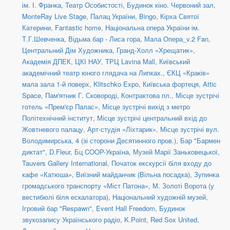
ім. І. Франка
,
Театр Особистості
,
Будинок кіно. Червоний зал
,
MonteRay Live Stage
,
Палац України
,
Bingo
,
Кірха Святої
Катерини
,
Fantastic home
,
Національна опера України ім.
Т.Г.Шевченка
,
Відьма бар - Лиса гора
,
Мала Опера_v.2 Fan
,
Центральний Дім Художника
,
Гранд-Холл «Хрещатик»
,
Академія ДПЕК
,
ЦКІ НАУ
,
ТРЦ Lavina Mall
,
Київський
академічний театр юного глядача на Липках.
,
ЄКЦ «Краків»
мала зала 1-й поверх
,
Klitschko Expo
,
Київська фортеця
,
Attic
Space
,
Пам'ятник Г. Сковороді, Контрактова пл.
,
Місце зустрічі
готель «Прем'єр Палас»
,
Місце зустрічі вихід з метро
Політехнічний інститут
,
Місце зустрічі центральний вхід до
Жовтневого палацу
,
Арт-студія «Ліхтарик»
,
Місце зустрічі вул.
Володимирська, 4 (зі сторони Десятинного пров.)
,
Бар "Бармен
диктат"
,
D.Fleur
,
Бц COOP-Україна
,
Музей Марії Заньковецької
,
Tauvers Gallery International
,
Початок екскурсії біля входу до
кафе «Катюша»
,
Виїзний майданчик (Вільна посадка)
,
Зупинка
громадського транспорту «Міст Патона»
,
М. Золоті Ворота (у
вестибюлі біля ескалатора)
,
Національний художній музей
,
Ігровий бар "Respawn"
,
Event Hall Freedom
,
Будинок
звукозапису Українського радіо
,
K.Point
,
Red Sox United
,