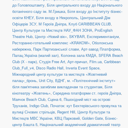
до Головпоштамту
,
Біля центрального входу до Національного
ботанічного саду ім. М.Гришка
,
Біля входу до Інституту бізнес-
освіти КНЕУ
,
Біля входу в Некрополь
,
Центральний Дім
Офіцерів ЗСУ
,
М Героїв Дніпра
,
Клуб CARIBBEAN CLUB
,
Центр Культури та Мистецтв НАУ_ФАН ЗОНА
,
ProEnglish
Theatre Hub
,
Центр «Новий вік»
,
SKYBAR
,
Експериментаніум
,
Ресторанно-готельний комплекс «KRAKOW»
,
Оболонська
набережна
,
Парк Партизанської слави
,
Арт-завод Платформа
,
Палац Україна (малий зал)
,
Колонна зала КМДА
,
SFERA Beach
Club (Х - парк)
,
Студія Free Art
,
Арт-причал
,
Film.ua
,
Caribbean
Club_Full_v4
,
Disco Radio Hall
,
Inveria Event Space
,
Міжнародний центр культури та мистецтв «Жовтневий
палац»_бронь
,
Unit Сity
,
ВДНГ
,
м. «Політехнічний інститут»
біля пам'ятника загиблим викладачам та студентам
,
Біля
кінотеатру «Жовтень»
,
Середина платформи ст. героїв Дніпра
,
Маячок Beach Club
,
Сцена 6
,
Пішохідний міст на острові
Труханів
,
Indigo Club
,
Початок: кут Бехтерівського провулка та
вулиці Січових стрільців
,
Regent Hill
,
Центр Культури та
Мистецтв МВС України
,
КВЦ Парковий
,
Golden Gate
,
Бізнес-
центр Башта 5
,
Національний академічний драматичний театр