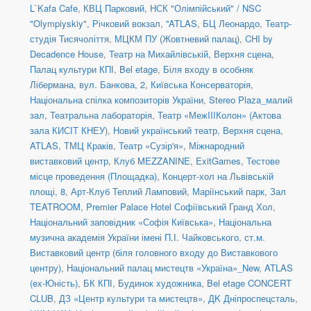
L`Kafa Cafe
,
КВЦ Парковий
,
НСК "Олімпійський" / NSC
"Olympiyskiy"
,
Річковий вокзал
,
''ATLAS
,
БЦ Леонардо
,
Театр-
студія Тисячоліття
,
МЦКМ ПУ (Жовтневий палац)
,
CHI by
Decadence House
,
Театр на Михайлівській, Верхня сцена
,
Палац культури КПІ
,
Bel etage
,
Біля входу в особняк
Лібермана, вул. Банкова, 2
,
Київська Консерваторія
,
Національна спілка композиторів України
,
Stereo Plaza_малий
зал
,
Театральна лабораторія
,
Театр «МежIIIКолон» (Актова
зала КИСІТ КНЕУ)
,
Новий український театр, Верхня сцена
,
ATLAS
,
ТМЦ Краків
,
Театр «Сузір'я»
,
Міжнародний
виставковий центр
,
Клуб MEZZANINE
,
ExitGames
,
Тестове
місце проведення (Площадка)
,
Концерт-хол на Львівській
площі, 8
,
Арт-Клуб Теплий Ламповий
,
Маріїнський парк
,
Зал
TEATROOM
,
Premier Palace Hotel Софіївський Гранд Хол
,
Національний заповідник «Софія Київська»
,
Національна
музична академія України імені П.І. Чайковського
,
ст.м.
Виставковий центр (біля головного входу до Виставкового
центру)
,
Національний палац мистецтв «Україна»_New
,
ATLAS
(ex-Юність)
,
БК КПІ
,
Будинок художника
,
Bel etage CONCERT
CLUB
,
ДЗ «Центр культури та мистецтв»
,
ДK Дніпроспецсталь
,