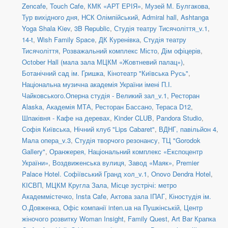
Zencafe
,
Touch Cafe
,
КМК «АРТ ЕРІЯ»
,
Музей М. Булгакова
,
Тур вихідного дня
,
НСК Олімпійський
,
Admiral hall
,
Ashtanga
Yoga Shala Kiev
,
3B Republic
,
Студія театру Тисячоліття_v.1
,
14-t
,
Wish Family Space
,
ДК Куренівка
,
Студія театру
Тисячоліття
,
Розважальний комплекс Місто
,
Дім офіцерів
,
October Hall (мала зала МЦКМ «Жовтневий палац»)
,
Ботанічний сад ім. Гришка
,
Кінотеатр "Київська Русь"
,
Національна музична академія України імені П.І.
Чайковського.Оперна студія - Великий зал_v.1
,
Ресторан
Alaska
,
Академія МТА
,
Ресторан Бассано
,
Тераса D12
,
Шпаківня - Кафе на деревах
,
Kinder CLUB
,
Pandora Studio
,
Софія Київська
,
Нічний клуб "Lips Cabaret"
,
ВДНГ, павільйон 4
,
Мала опера_v.3
,
Студія творчого резонансу
,
ТЦ "Gorodok
Gallery"
,
Оранжерея, Національний комплекс «Експоцентр
України»
,
Воздвиженська вулиця
,
Завод «Маяк»
,
Premier
Palace Hotel. Софіївський Гранд хол_v.1
,
Onovo Dendra Hotel
,
КІСВП
,
МЦКМ Кругла Зала
,
Місце зустрічі: метро
Академмістечко
,
Insta Cafe
,
Актова зала ІПАГ
,
Кіностудія ім.
О.Довженка
,
Офіс компанії inten.ua на Пушкінській
,
Центр
жіночого розвитку Woman Insight
,
Family Quest
,
Art Bar Крапка