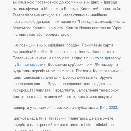
анімаційною постановкою до космічних вихідних «Пригоди
Батискафчика та Морського Коника» (Київський планетарій):
Театралізована екскурсія з інтерактивно-анімаційною
постановкою до космічних вихідних "Пригоди Батискафчика та
Морського Коника". по місту Київ та Новою поштою по Україні
післяплатою або передоплатою.
Найповніший вибір, офіційний продаж! Приймаємо карти
Нацкешбек! Кешбек, Вовина тисяча, Тисяча Зеленського.
Повернення квитка без проблем, згідно з п.6 «
Умов договору
публічної оферти
». Доставимо кур'єром по м. Житомиру та
будь-яким перевізником по Україні. Послуги: Купівля квитка в
Київ, Київський планетарій, Бронювання квитка, Зручне
повернення квитка, Зручне повернення коштів, Доставка
кур'єром, Післяплата, Передплата, Замовлення телефоном,
Квиток на e-mail, Безпечний платіж, Колективні покупки.
Концерти у філармонії, театрах та клубах міста
Київ 2023
.
Квиткова каса Київ, Київський планетарій, де ви можете
придбати електронний квиток (етикет, e-ticket, eticket) на
концерти та інші події.