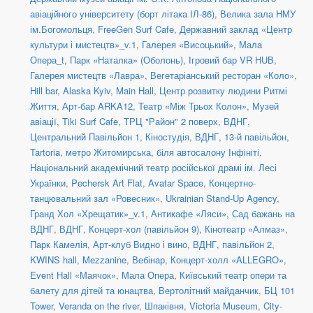
авіаційного університету (борт літака ІЛ-86)
,
Велика зала НМУ
ім.Богомольця
,
FreeGen Surf Cafe
,
Державний заклад «Центр
культури і мистецтв»_v.1
,
Галерея «Висоцький»
,
Мала
Опера_t
,
Парк «Наталка» (Оболонь)
,
Ігровий бар VR HUB
,
Галерея мистецтв «Лавра»
,
Вегетаріанський ресторан «Коло»
,
Hill bar
,
Alaska Kyiv
,
Main Hall
,
Центр розвитку людини Ритмі
Життя
,
Арт-бар ARKA12
,
Театр «Між Трьох Колон»
,
Музей
авіації
,
Tiki Surf Cafe
,
ТРЦ "Район" 2 поверх
,
ВДНГ,
Центральний Павільйон 1
,
Кіностудія
,
ВДНГ, 13-й павільйон
,
Tartoria
,
метро Житомирська, біля автосалону Інфініті
,
Національний академічний театр російської драмі ім. Лесі
Українки
,
Pechersk Art Flat
,
Avatar Space
,
Концертно-
танцювальний зал «Ровесник»
,
Ukrainian Stand-Up Agency
,
Гранд Хол «Хрещатик»_v.1
,
Антикафе «Ляси»
,
Сад бажань на
ВДНГ
,
ВДНГ, Концерт-хол (павільйон 9)
,
Кінотеатр «Алмаз»
,
Парк Камелія
,
Арт-клуб Видно і вино
,
ВДНГ, павільйон 2
,
KWINS hall
,
Mezzanine
,
Вебінар
,
Концерт-холл «ALLEGRO»
,
Event Hall «Маячок»
,
Мала Опера
,
Київський театр опери та
балету для дітей та юнацтва
,
Вертолітний майданчик
,
БЦ 101
Tower
,
Veranda on the river
,
Шпаківня
,
Victoria Museum
,
City-