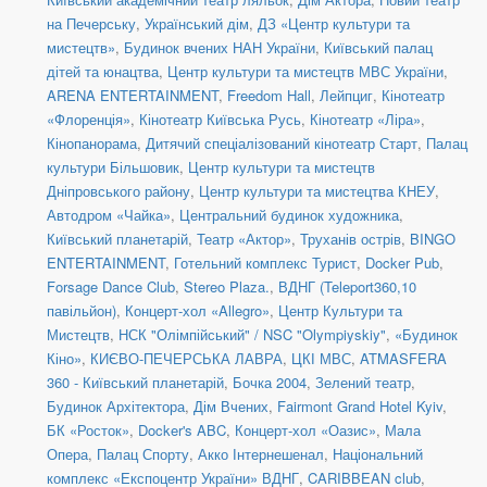
на Печерську
,
Український дім
,
ДЗ «Центр культури та
мистецтв»
,
Будинок вчених НАН України
,
Київський палац
дітей та юнацтва
,
Центр культури та мистецтв МВС України
,
ARENA ENTERTAINMENT
,
Freedom Hall
,
Лейпциг
,
Кінотеатр
«Флоренція»
,
Кінотеатр Київська Русь
,
Кінотеатр «Ліра»
,
Кінопанорама
,
Дитячий спеціалізований кінотеатр Старт
,
Палац
культури Більшовик
,
Центр культури та мистецтв
Дніпровського району
,
Центр культури та мистецтва КНЕУ
,
Автодром «Чайка»
,
Центральний будинок художника
,
Київський планетарій
,
Театр «Актор»
,
Труханів острів
,
BINGO
ENTERTAINMENT
,
Готельний комплекс Турист
,
Docker Pub
,
Forsage Dance Club
,
Stereo Plaza.
,
ВДНГ (Teleport360,10
павільйон)
,
Концерт-хол «Allegro»
,
Центр Культури та
Мистецтв
,
НСК "Олімпійський" / NSC "Olympiyskiy"
,
«Будинок
Кіно»
,
КИЄВО-ПЕЧЕРСЬКА ЛАВРА
,
ЦКІ МВС
,
ATMASFERA
360 - Київський планетарій
,
Бочка 2004
,
Зелений театр
,
Будинок Архітектора
,
Дім Вчених
,
Fairmont Grand Hotel Kyiv
,
БК «Росток»
,
Docker's ABC
,
Концерт-хол «Оазис»
,
Мала
Опера
,
Палац Спорту
,
Акко Інтернешенал
,
Національний
комплекс «Експоцентр України» ВДНГ
,
CARIBBEAN club
,