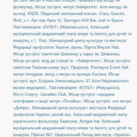
фунікулер
,
Місце зустрічі: метро Університет, біля виходу на
вулиці
,
KNZS
,
Південний залізничний вокзал
,
Crazy Quentin
,
Roof_v.1
,
Арт-бар Арка 12
,
Samogon Grill Bar
,
Just in Space
,
Паб-пивоварня «КУЛЬТ» (Маяковського)
,
Київський
муніципальний академічний театр опери та балету для дітей та
юнацтва_v.1
,
Vian
,
Міжнародний центр культури та мистецтв
Федерації профспілок України_бронь
,
Sigma Bleyzer Hub
,
Місце зустрічі: пам'ятник Шевченку у парку ім. Шевченка
,
Місце зустрічі: вхід до станції м. «Університет»
,
Місце зустрічі:
пам'ятник Паніковському (вул. Прорізна)
,
Pochayna Event Hall
,
метро Іпподром, вихід з метро на вулицю Касіяна
,
Місце
зустрічі: вул. Богдана Хмельницького, 37 (біля Національного
музею медицини).
,
Паб-пивоварня «КУЛЬТ» (Ревуцького)
,
Місто Спорту
,
Canadian Club
,
Місце зустрічі: середина
платформи станції метро «Почайна»
,
Місце зустрічі: хол метро
«Дніпро»
,
Міжнародний центр культури і мистецтв Федерації
профспілок України_малий зал
,
Київський академічний театр
українського фольклору Берегиня
,
Amigos bar
,
Київський
муніципальний академічний театр опери та балету для дітей та
юнацтва
,
Причал №7
,
Національний Палац мистецтв «Україна»