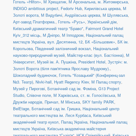
Готель «Hilton»
,
М Хрещатик
,
М Арсенальна
,
м. Житомирська
,
INDIGO ambitious project
,
Fedoriv Hub
,
Кирилівська церква
,
М
Золоті ворота
,
М Видубичі
,
Андріївська церква
,
М Шулявська
,
Арт-завод Платформа.
,
Готель «Русь»
,
Український дім
,
Київський драматичний театр "Браво"
,
Fairmont Grand Hotel
Kyiv_312 місць
,
М Дніпро
,
М Іпподром
,
Національний палац
мистецтв Україна
,
вул. Десятинна, 12
,
БК «Більшовик»
,
БК ім.
Корольова
,
Південний залізничний вокзал
,
Національний
науково-природничий музей
,
Майстер-клас (вул. Бастіонна)
,
М
Університет
,
Музей ім. А. Пушкіна
,
President Hotel
,
Зустріч: м.
Золоті Ворота (біля пам'ятника Ярославу Мудрому).
,
Шоколадний будиночок
,
Готель "Козацький" (Конференц-зал
№3. Театр)
,
Nivki-hall
,
Hyatt Regency Kiev
,
М Палац спорту
,
Музей у Пирогові
,
Ботанічний сад ім. Фоміна
,
G13 Project
Studio
,
Співоче поле
,
М Харківська
,
ст. м. Голосіївська
,
М
Дружби народів
,
Причал
,
М Мінська
,
SKY family PARK
,
BelEtage
,
Ботанічний сад ім. Гришка
,
Національний центр
театрального мистецтва ім. Леся Курбаса
,
Київський
академічний театр кукол
,
Палац Україна
,
Національний палац
мистецтв Україна
,
Київська академічна майстерня
театрального мистецтва “Сузір'я”
,
НСК Олімпійський
,
Київська