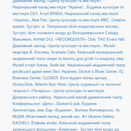
Державний заклад «Центр культури та мистецтв»
,
Національний палац мистецтв "Україна".
,
Будинок культури та
мистецтв СБУ
,
Клуб BINGO
,
Національний палац мистецтв
«Україна»_New Fan
,
Центр культури та мистецтв МВС
,
Creative
quarter
,
Зустріч: м. Театральна (біля кондитерських кіосків).
,
Зустріч: біля головного входу до Володимирського Собору
,
Максимум
,
ArtHall D12
,
«RECONQUISTA» Club
,
ТАО Event Hall
,
Державний заклад «Центр культури та мистецтв»
,
Музей-
квартира В. Косенка
,
Scenario Cafe
,
Київський муніципальний
академічний театр опери та балету для дітей та юнацтва_new
,
Музей історії Києва
,
Soda bar
,
Національний академічний театр
російської драмі імені Лесі Українки
,
Docker`s Blues Corner
,
IQ
Business Center
,
CLOSER
,
Біля будівлі бізнес-центру
,
32JazzClub
,
Alfavito Kyiv Hotel
,
Центр художньої та технічної
творчості «Печерськ»
,
Центр культури та мистецтв
Дніпровського району
,
Український малий драматичний театр
,
Конференц-хол «Депо»
,
Docker-G pub
,
Будинок
Архитектора_new
,
Бар «Будинок»
,
Велика Житомирська, 16
,
МЦКМ (Жовтневий палац)_малий зал
,
Art Ukraine Gallery
,
KACHELI
,
Etiqkate studio
,
Київський академічний театр
українського фольклору «Берегиня»
,
Зустріч біля входу до