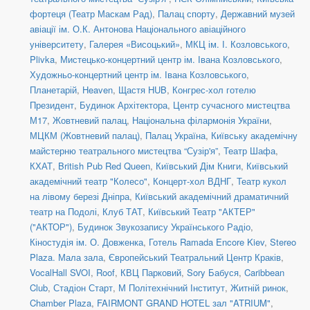
фортеця (Театр Маскам Рад)
,
Палац спорту
,
Державний музей
авіації ім. О.К. Антонова Національного авіаційного
університету
,
Галерея «Висоцький»
,
МКЦ ім. І. Козловського
,
Plivka
,
Мистецько-концертний центр ім. Івана Козловського
,
Художньо-концертний центр ім. Івана Козловського
,
Планетарій
,
Heaven
,
Щастя HUB
,
Конгрес-хол готелю
Президент
,
Будинок Архітектора
,
Центр сучасного мистецтва
М17
,
Жовтневий палац
,
Національна філармонія України
,
МЦКМ (Жовтневий палац)
,
Палац Україна
,
Київську академічну
майстерню театрального мистецтва “Сузір'я”
,
Театр Шафа
,
КХАТ
,
British Pub Red Queen
,
Київський Дім Книги
,
Київський
академічний театр "Колесо"
,
Концерт-хол ВДНГ
,
Театр кукол
на лівому березі Дніпра
,
Київський академічний драматичний
театр на Подолі
,
Клуб ТАТ
,
Київський Театр "АКТЕР"
("АКТОР")
,
Будинок Звукозапису Українського Радіо
,
Кіностудія ім. О. Довженка
,
Готель Ramada Encore Kiev
,
Stereo
Plaza. Мала зала
,
Європейський Театральний Центр Краків
,
VocalHall SVOI
,
Roof
,
КВЦ Парковий
,
Sory Бабуся
,
Caribbean
Club
,
Стадіон Старт
,
М Політехнічний Інститут
,
Житній ринок
,
Chamber Plaza
,
FAIRMONT GRAND HOTEL зал "ATRIUM"
,