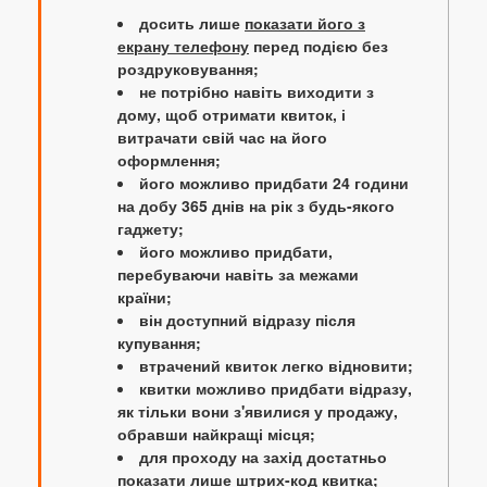
досить лише
показати його з
екрану телефону
перед подією без
роздруковування;
не потрібно навіть виходити з
дому, щоб отримати квиток, і
витрачати свій час на його
оформлення;
його можливо придбати 24 години
на добу 365 днів на рік з будь-якого
гаджету;
його можливо придбати,
перебуваючи навіть за межами
країни;
він доступний відразу після
купування;
втрачений квиток легко відновити;
квитки можливо придбати відразу,
як тільки вони з'явилися у продажу,
обравши найкращі місця;
для проходу на захід достатньо
показати лише штрих-код квитка;