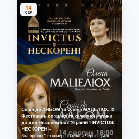
14
СЕР
Серін де ЛЯБОМ та Олена МАЦЕЛЮХ. IX
Фестиваль органної та камерної музики
до дня Незалежності України «INVICTUS/
НЕСКОРЕНІ»
Зал органної та камерної музыки Чернівецької