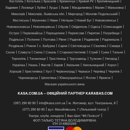
Костопіль
Котельва
Красилів
Кременчук
Кривий Ріг
Кропивницький
Ладижин
Лохвиця
Лубни
Луцьк
Львів
Магдалинівка
Малин
Маньковка
Миколаїв
Миколаїв, Львівська обл.
Миргород
Могилів-Подольський
Мостиська
Мукачево
Ніжин
Нетішин
Новий Буг
Нововолинськ
Новомосковськ
Новояворівськ
Обухів
Ові́діополь
Одеса
Олександрія
Острог
Первомайськ
Перещепине
Переяслав
Пирятин
Погребище
Подільськ
Полонне
Полтава
Рівне
Радехів
Радивилів
Радомишль
Роздільна
Ромни
с. Бабурка
Сарни
Світловодськ
Свалява
Сквира
Сколе
Славута
Сміла
Сокаль
Старокостянтинів
Стрий
Суми
Тальне
Тернопіль
Тисмениця
Тростянець
Трускавець
Тульчин
Ужгород
Українка
Умань
Фастів
Харків
Хмільник
Хмельницький
Хорол
Хорошів
Христинівка
Хуст
Червоноград
Черкаси
Чернівці
Чернігів
Чорноморськ
Шепетівка
Южноукраїнськ
Яготин
Яремче
Магазин українського вина
KASA.COM.UA – ОФІЦІЙНИЙ ПАРТНЕР KARABAS.COM
(097) 290 80 90
info@kasa.com.ua
м. Житомир, вул. Театральна, 8
(077) 290 80 90
вул. Михайлівська, 7 (Ляльковий театр)
Театри, клуби, концерти
Фан-Шоп "ФК Полісся"
ФОП ТАЛЬКО ТЕТЯНА ВОЛОДИМИРІВНА
ІПН 3149820269