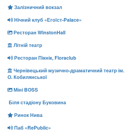
Залізничний вокзал
Нічний клуб «Егоїст-Palace»
Ресторан WinstonHall
Літній театр
Ресторан Пікнік, Floraclub
Чернівецький музично-драматичний театр ім.
О. Кобилянської
Міні BOSS
Біля стадіону Буковина
Ринок Нива
Паб «RePublic»