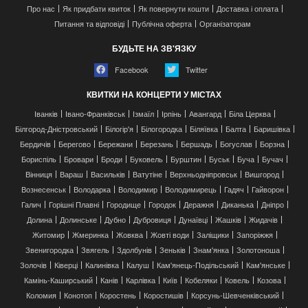
Про нас
Як придбати квиток
Як повернути кошти
Доставка і оплата
Питання та відповіді
Публічна оферта
Організаторам
БУДЬТЕ НА ЗВ'ЯЗКУ
Facebook
Twitter
КВИТКИ НА КОНЦЕРТИ У МІСТАХ
Іванків
Івано-Франківськ
Ізмаїл
Ірпінь
Авангард
Біла Церква
Білгород-Дністровський
Білогір'я
Білогородка
Біляївка
Балта
Баришівка
Бердичів
Берегово
Бережани
Березань
Бершадь
Богуслав
Борзна
Бориспіль
Бровари
Броди
Буковель
Бурштин
Буськ
Буча
Бучач
Вінниця
Вараш
Васильків
Ватутіне
Верхньодніпровськ
Вишгород
Вознесенськ
Володарка
Володимир
Володимирець
Гадяч
Гайворон
Галич
Горішні Плавні
Городище
Городок
Деражня
Диканька
Дніпро
Долина
Долинське
Дубно
Дубровиця
Дунаївці
Жашків
Жидачів
Житомир
Жмеринка
Жовква
Жовті води
Заліщики
Запоріжжя
Звенигородка
Звягель
Здолбунів
Зеньків
Знам'янка
Золотоноша
Золочів
Ківерці
Калинівка
Калуш
Кам'янець-Подільський
Кам'янське
Камінь-Каширський
Канів
Карлівка
Київ
Кобеляки
Ковель
Козова
Коломия
Конотоп
Коростень
Коростишів
Корсунь-Шевченківський