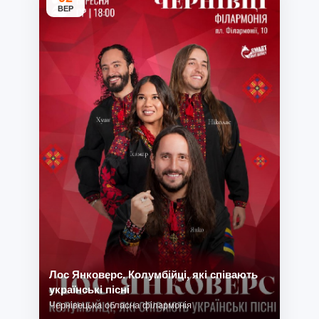
ВЕР
Лос Янковерс. Колумбійці, які співають
українські пісні
Чернівецька обласна філармонія