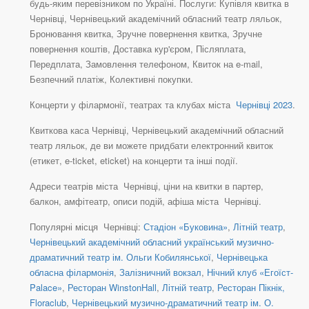
будь-яким перевізником по Україні. Послуги: Купівля квитка в
Чернівці, Чернівецький академічний обласний театр ляльок,
Бронювання квитка, Зручне повернення квитка, Зручне
повернення коштів, Доставка кур'єром, Післяплата,
Передплата, Замовлення телефоном, Квиток на e-mail,
Безпечний платіж, Колективні покупки.
Концерти у філармонії, театрах та клубах міста
Чернівці 2023
.
Квиткова каса Чернівці, Чернівецький академічний обласний
театр ляльок, де ви можете придбати електронний квиток
(етикет, e-ticket, eticket) на концерти та інші події.
Адреси театрів міста Чернівці, ціни на квитки в партер,
балкон, амфітеатр, описи подій, афіша міста Чернівці.
Популярні місця Чернівці:
Стадіон «Буковина»
,
Літній театр
,
Чернівецький академічний обласний український музично-
драматичний театр ім. Ольги Кобилянської
,
Чернівецька
обласна філармонія
,
Залізничний вокзал
,
Нічний клуб «Егоїст-
Palace»
,
Ресторан WinstonHall
,
Літній театр
,
Ресторан Пікнік,
Floraclub
,
Чернівецький музично-драматичний театр ім. О.