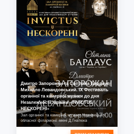
Дмитро Запорожан та Світлана Бардаус,
Михайло Левандовський. IX Фестиваль
органної та камерної музики до дня
Незалежності України «INVICTUS/
НЕСКОРЕНІ»
Зал органної та камерної музыки Чернівецької
обласної філармонії імені Д.Гнатюка