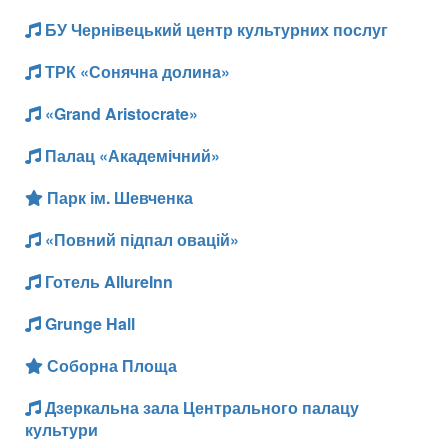
БУ Чернівецький центр культурних послуг
ТРК «Сонячна долина»
«Grand Aristocrate»
Палац «Академічний»
Парк ім. Шевченка
«Повний підпал овацій»
Готель AllureInn
Grunge Hall
Соборна Площа
Дзеркальна зала Центрального палацу
культури