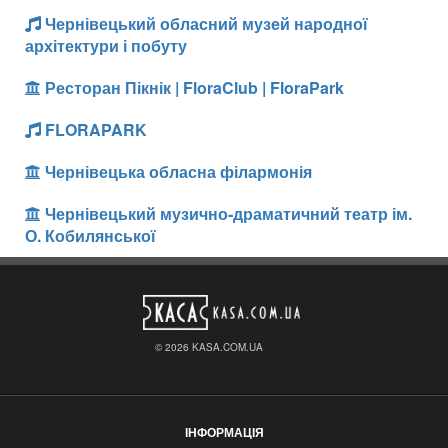
Чернівецький обласний музей народної
архітектури і побуту
Ресторан Пікнік | FloraClub | FloraPark
FLORAPARK
Чернівецька обласна філармонія
Чернівецький музично-драматичний театр ім.
О. Кобилянської
© 2026 KASA.COM.UA
ІНФОРМАЦІЯ