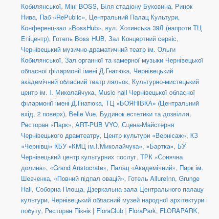
Кобилянської
,
Міні BOSS
,
Біля стадіону Буковина
,
Ринок
Нива
,
Паб «RePublic»
,
Центральний Палац Культури
,
Конференц-зал «BossHub»
,
вул. Хотинська 39Л (напроти ТЦ
Епіцентр)
,
Готель Boss HUB
,
Зал Концертний сервіс
,
Чернівецький музично-драматичний театр ім. Ольги
Кобилянської
,
Зал органної та камерної музыки Чернівецької
обласної філармонії імені Д.Гнатюка
,
Чернівецький
академічний обласний театр ляльок
,
Культурно-мистецький
центр ім. І. Миколайчука
,
Music hall Чернівецької обласної
філармонії імені Д.Гнатюка
,
ТЦ «БОЯНІВКА» (Центральний
вхід, 2 поверх)
,
Belle Vue
,
Будинок естетики та дозвілля
,
Ресторан «Парк»
,
ART-PUB VYO
,
Сцена-Майстерня
Чернівецького драмтеатру
,
Центр культури «Вернісаж»
,
КЗ
«Чернівці» КБУ «КМЦ ім.І.Миколайчука»
,
«Бартка»
,
БУ
Чернівецький центр культурних послуг
,
ТРК «Сонячна
долина»
,
«Grand Aristocrate»
,
Палац «Академічний»
,
Парк ім.
Шевченка
,
«Повний підпал овацій»
,
Готель AllureInn
,
Grunge
Hall
,
Соборна Площа
,
Дзеркальна зала Центрального палацу
культури
,
Чернівецький обласний музей народної архітектури і
побуту
,
Ресторан Пікнік | FloraClub | FloraPark
,
FLORAPARK
,