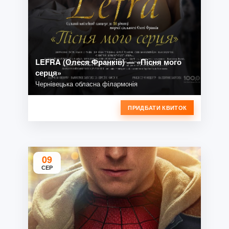
LEFRA (Олеся Франків) — «Пісня мого
серця»
Чернівецька обласна філармонія
ПРИДБАТИ КВИТОК
09
СЕР