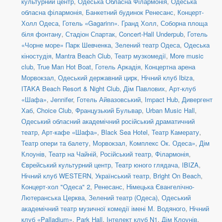
культурний центр
,
Одеська Обласна Філармонія
,
Одеська
обласна філармонія
,
Банкетний будинок Ренесанс
,
Концерт-
Холл Одеса
,
Готель «Gagarinn». Гранд Холл
,
Соборна площа
біля фонтану
,
Стадіон Спартак
,
Concert-Hall Underpub
,
Готель
«Чорне море» Парк Шевченка
,
Зелений театр Одеса
,
Одеська
кіностудія
,
Mantra Beach Club
,
Театр музкомедії
,
More music
club
,
True Man Hot Boat
,
Готель Аркадія
,
Концертна арена
Морвокзал
,
Одеський державний цирк
,
Нічний клуб Ibiza
,
ITAKA Beach Resort & Night Club
,
Дім Павлових
,
Арт-клуб
«Шафа»
,
Jennifer
,
Готель Айвазовський
,
Impact Hub
,
Дивергент
Хаб
,
Choice Club
,
Французький Бульвар
,
Urban Music Hall
,
Одеський обласний академічний російський драматичний
театр
,
Арт-кафе «Шафа»
,
Black Sea Hotel
,
Театр Камерату
,
Театр опери та балету
,
Морвокзал
,
Комплекс Ок. Одеса»
,
Дім
Клоунів
,
Театр на Чайній
,
Російський театр
,
Філармонія
,
Єврейський культурний центр
,
Театр юного глядача
,
IBIZA
,
Нічний клуб WESTERN
,
Український театр
,
Bright On Beach
,
Концерт-хол "Одеса" 2
,
Ренесанс
,
Німецька Євангелічно-
Лютеранська Церква
,
Зелений театр (Одеса)
,
Одеський
академічний театр музичної комедії імені М. Водяного
,
Нічний
клуб «Palladium»
,
Park Hall
,
Інтелект клуб N1
,
Дім Клоунів
,