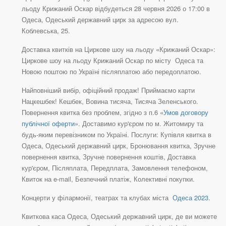
льоду Крижаний Оскар відбудеться 28 червня 2026 о 17:00 в
Одеса, Одеський державний цирк за адресою вул.
Коблевська, 25.
Доставка квитків на Циркове шоу на льоду «Крижаний Оскар»:
Циркове шоу на льоду Крижаний Оскар по місту Одеса та
Новою поштою по Україні післяплатою або передоплатою.
Найповніший вибір, офіційний продаж! Приймаємо карти
Нацкешбек! Кешбек, Вовина тисяча, Тисяча Зеленського.
Повернення квитка без проблем, згідно з п.6 «
Умов договору
публічної оферти
». Доставимо кур'єром по м. Житомиру та
будь-яким перевізником по Україні. Послуги: Купівля квитка в
Одеса, Одеський державний цирк, Бронювання квитка, Зручне
повернення квитка, Зручне повернення коштів, Доставка
кур'єром, Післяплата, Передплата, Замовлення телефоном,
Квиток на e-mail, Безпечний платіж, Колективні покупки.
Концерти у філармонії, театрах та клубах міста
Одеса 2023
.
Квиткова каса Одеса, Одеський державний цирк, де ви можете