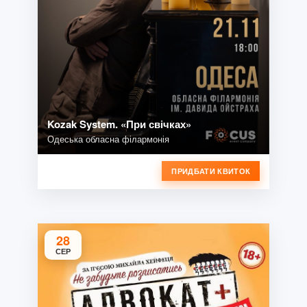
Kozak System. «При свічках»
Одеська обласна філармонія
ПРИДБАТИ КВИТОК
28
СЕР