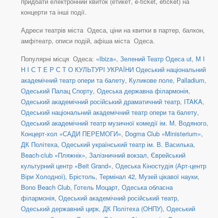
придбати електронний квиток (етикет, e-ticket, eticket) на
концерти та інші події.
Адреси театрів міста Одеса, ціни на квитки в партер, балкон,
амфітеатр, описи подій, афіша міста Одеса.
Популярні місця Одеса:
«Ibiza»
,
Зелений Театр Одеса ut
,
М І
Н І С Т Е Р С Т О КУЛЬТУРІ УКРАЇНИ Одеський національний
академічний театр опери та балету
,
Куликове поле
,
Palladium
,
Одеський Палац Спорту
,
Одеська державна філармонія
,
Одеський академічний російський драматичний театр
,
ITAKA
,
Одеський національний академічний театр опери та балету
,
Одеський академічний театр музичної комедії ім. М. Водяного
,
Концерт-хол «САДИ ПЕРЕМОГИ»
,
Dogma Club «Ministerium»
,
ДК Політеха
,
Одеський український театр ім. В. Василька
,
Beach-club «Пляжнік»
,
Залізничний вокзал
,
Єврейський
культурний центр «Beit Grand»
,
Одеська Кіностудія (Арт-центр
Віри Холодної)
,
Брістоль
,
Термінал 42
,
Музей цікавої науки
,
Bono Beach Club
,
Готель Моцарт
,
Одеська обласна
філармонія
,
Одеський академічний російський театр
,
Одеський державний цирк
,
ДК Політеха (ОНПУ)
,
Одеський