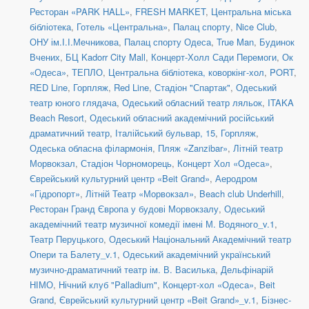
Ресторан «PARK HALL»
,
FRESH MARKET
,
Центральна міська
бібліотека
,
Готель «Центральна»
,
Палац спорту
,
Nice Club
,
ОНУ ім.І.І.Мечникова
,
Палац спорту Одеса
,
True Man
,
Будинок
Вчених
,
БЦ Kadorr City Mall
,
Концерт-Холл Сади Перемоги
,
Ок
«Одеса»
,
ТЕПЛО
,
Центральна бібліотека, коворкінг-хол
,
PORT
,
RED Line
,
Горпляж
,
Red Line
,
Стадіон "Спартак"
,
Одеський
театр юного глядача
,
Одеський обласний театр ляльок
,
ITAKA
Beach Resort
,
Одеський обласний академічний російський
драматичний театр
,
Італійський бульвар, 15
,
Горпляж
,
Одеська обласна філармонія
,
Пляж «Zanzibar»
,
Літній театр
Морвокзал
,
Стадіон Чорноморець
,
Концерт Хол «Одеса»
,
Єврейський культурний центр «Beit Grand»
,
Аеродром
«Гідропорт»
,
Літній Театр «Морвокзал»
,
Beach club Underhill
,
Ресторан Гранд Європа у будові Морвокзалу
,
Одеський
академічний театр музичної комедії імені М. Водяного_v.1
,
Театр Перуцького
,
Одеський Національний Академічний театр
Опери та Балету_v.1
,
Одеський академічний український
музично-драматичний театр ім. В. Василька
,
Дельфінарій
НІМО
,
Нічний клуб "Palladium"
,
Концерт-хол «Одеса»
,
Beit
Grand
,
Єврейський культурний центр «Beit Grand»_v.1
,
Бізнес-