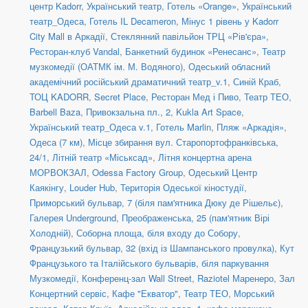
центр Kadorr
,
Український театр
,
Готель «Orange»
,
Український
театр_Одеса
,
Готель IL Decameron
,
Мінус 1 рівень у Kadorr
City Mall в Аркадії
,
Стеклянний павільйон ТРЦ «Рів'єра»
,
Ресторан-клуб Vandal
,
Банкетний будинок «Ренесанс»
,
Театр
музкомедії (ОАТМК ім. М. Водяного)
,
Одеський обласний
академічний російський драматичний театр_v.1
,
Синій Краб
,
ТОЦ KADORR
,
Secret Place
,
Ресторан Мед і Пиво
,
Театр ТЕО
,
Barbell Baza
,
Привокзальна пл., 2
,
Kukla Art Space
,
Український театр_Одеса v.1
,
Готель Marlin
,
Пляж «Аркадія»
,
Одеса (7 км)
,
Місце збирання вул. Старопортофранківська,
24/1
,
Літній театр «Міськсад»
,
Літня концертна арена
МОРВОКЗАЛ
,
Odessa Factory Group
,
Одеський Центр
Каякінгу
,
Louder Hub
,
Територія Одеської кіностудії
,
Приморський бульвар, 7 (біля пам'ятника Дюку де Рішельє)
,
Галерея Underground
,
Преображенська, 25 (пам'ятник Вірі
Холодній)
,
Соборна площа, біля входу до Собору
,
Французький бульвар, 32 (вхід із Шампанського провулка)
,
Кут
Французького та Італійського бульварів, біля паркування
Музкомедії
,
Конференц-зал Wall Street
,
Raziotel Маренеро
,
Зал
Концертний сервіс
,
Кафе "Екватор"
,
Театр ТЕО
,
Морський