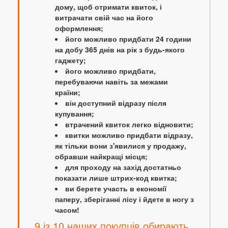
дому, щоб отримати квиток, і
витрачати свій час на його
оформлення;
його можливо придбати 24 години
на добу 365 днів на рік з будь-якого
гаджету;
його можливо придбати,
перебуваючи навіть за межами
країни;
він доступний відразу після
купування;
втрачений квиток легко відновити;
квитки можливо придбати відразу,
як тільки вони з'явилися у продажу,
обравши найкращі місця;
для проходу на захід достатньо
показати лише штрих-код квитка;
ви берете участь в економії
паперу, зберіганні лісу і йдете в ногу з
часом!
9 із 10 наших покупців обирають