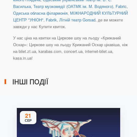
Василька
,
Театр музкомедії (ОАТМК ім. М. Водяного)
,
Fabric
,
Одеська обласна філармонія
,
МІЖНАРОДНИЙ КУЛЬТУРНИЙ
ЦЕНТР "УНІОН"
,
Fabrik
,
Літній театр Gorsad
, де ви можете
завжди у нас Купити квиток.
У нас ціна на квитки на Циркове шоу на льоду «Крижаний
Оскар»: Циркове шоу на льоду Крижаний Оскар цікавіша, ніж
на bilet.zt.ua, karabas.com, concert.ua, internet-bilet.ua,
kasa.in.ua!
ІНШІ ПОДІЇ
21
СЕР