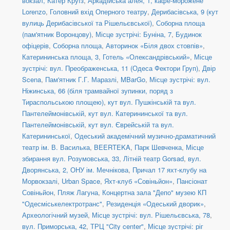
вокзал, Катер Круїз
,
Аркадійська алея, 1, кафе-морожене
Lorenzo
,
Головний вхід Оперного театру
,
Дерибасівська, 9 (кут
вулиць Дерибасівської та Рішельєвської)
,
Соборна площа
(пам'ятник Воронцову)
,
Місце зустрічі: Буніна, 7
,
Будинок
офіцерів
,
Соборна площа
,
Авторинок «Біля двох стовпів»
,
Катерининська площа, 3
,
Готель «Олександрівський»
,
Місце
зустрічі: вул. Преображенська, 11 (Одеса Фектори Груп)
,
Двір
Scena
,
Пам'ятник Г.Г. Маразлі
,
MBarGo
,
Місце зустрічі: вул.
Ніжинська, 66 (біля трамвайної зупинки, поряд з
Тираспольською площею)
,
кут вул. Пушкінській та вул.
Пантелеймонівській
,
кут вул. Катерининської та вул.
Пантелеймонівській
,
кут вул. Єврейській та вул.
Катерининської
,
Одеський академічний музично-драматичний
театр ім. В. Василька
,
BEERTEKA
,
Парк Шевченка
,
Місце
збирання вул. Розумовська, 33
,
Літній театр Gorsad
,
вул.
Дворянська, 2, ОНУ ім. Мечнікова
,
Причал 17 яхт-клубу на
Морвокзалі
,
Urban Space
,
Яхт-клуб «Совіньйон»
,
Пансіонат
Совіньйон
,
Пляж Лагуна
,
Концертна зала "Депо" музею КП
"Одесміськелектротранс"
,
Резиденція «Одеський дворик»
,
Археологічний музей
,
Місце зустрічі: вул. Рішельєвська, 78
,
вул. Приморська, 42
,
ТРЦ "City center"
,
Місце зустрічі: ріг