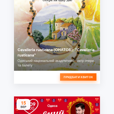
Cavalleria rusticana (ОНАТОБ): "Cavalleria
rusticana"
Одеський національний академічний театр опери
та балету
ПРИДБАТИ КВИТОК
15
ВЕР