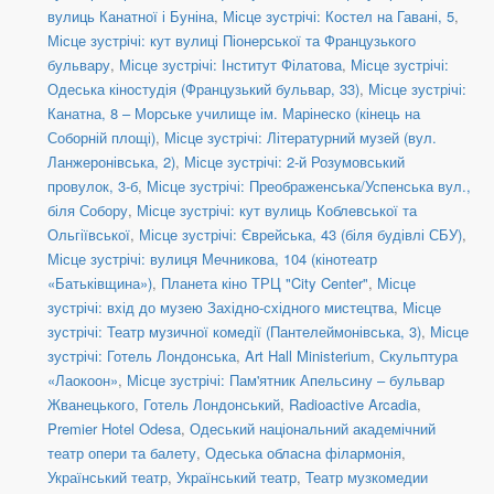
вулиць Канатної і Буніна
,
Місце зустрічі: Костел на Гавані, 5
,
Місце зустрічі: кут вулиці Піонерської та Французького
бульвару
,
Місце зустрічі: Інститут Філатова
,
Місце зустрічі:
Одеська кіностудія (Французький бульвар, 33)
,
Місце зустрічі:
Канатна, 8 – Морське училище ім. Марінеско (кінець на
Соборній площі)
,
Місце зустрічі: Літературний музей (вул.
Ланжеронівська, 2)
,
Місце зустрічі: 2-й Розумовський
провулок, 3-б
,
Місце зустрічі: Преображенська/Успенська вул.,
біля Собору
,
Місце зустрічі: кут вулиць Коблевської та
Ольгіївської
,
Місце зустрічі: Єврейська, 43 (біля будівлі СБУ)
,
Місце зустрічі: вулиця Мечникова, 104 (кінотеатр
«Батьківщина»)
,
Планета кіно ТРЦ "City Center"
,
Місце
зустрічі: вхід до музею Західно-східного мистецтва
,
Місце
зустрічі: Театр музичної комедії (Пантелеймонівська, 3)
,
Місце
зустрічі: Готель Лондонська
,
Art Hall Ministerium
,
Скульптура
«Лаокоон»
,
Місце зустрічі: Пам'ятник Апельсину – бульвар
Жванецького
,
Готель Лондонський
,
Radioactive Arcadia
,
Premier Hotel Odesa
,
Одеський національний академічний
театр опери та балету
,
Одеська обласна філармонія
,
Український театр
,
Український театр
,
Театр музкомедии