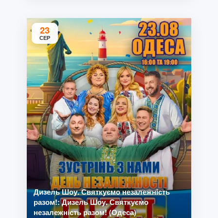
23
СЕР
Дизель Шоу. Святкуємо незалежність
разом!: Дизель Шоу. Святкуємо
незалежність разом! (Одеса)