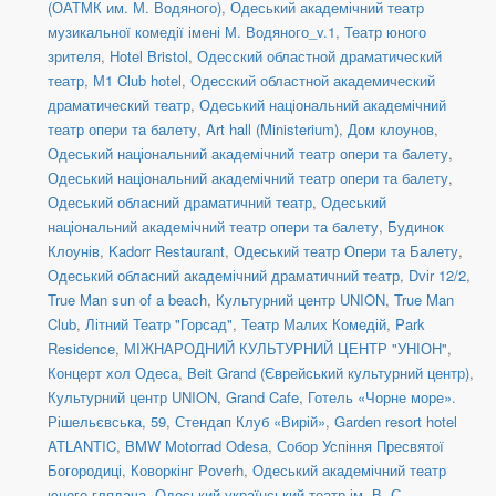
(ОАТМК им. М. Водяного)
,
Одеський академічний театр
музикальної комедії імені М. Водяного_v.1
,
Театр юного
зрителя
,
Hotel Bristol
,
Одесский областной драматический
театр
,
М1 Club hotel
,
Одесский областной академический
драматический театр
,
Одеський національний академічний
театр опери та балету
,
Art hall (Ministerium)
,
Дом клоунов
,
Одеський національний академічний театр опери та балету
,
Одеський національний академічний театр опери та балету
,
Одеський обласний драматичний театр
,
Одеський
національний академічний театр опери та балету
,
Будинок
Клоунів
,
Kadorr Restaurant
,
Одеський театр Опери та Балету
,
Одеський обласний академічний драматичний театр
,
Dvіr 12/2
,
True Man sun of a beach
,
Культурний центр UNION
,
True Man
Club
,
Літний Театр "Горсад"
,
Театр Малих Комедій
,
Park
Residence
,
МІЖНАРОДНИЙ КУЛЬТУРНИЙ ЦЕНТР "УНІОН"
,
Концерт хол Одеса
,
Beit Grand (Єврейський культурний центр)
,
Культурний центр UNION
,
Grand Cafe
,
Готель «Чорне море».
Рішельєвська, 59
,
Стендап Клуб «Вирій»
,
Garden resort hotel
ATLANTIC
,
BMW Motorrad Odesa
,
Собор Успіння Пресвятої
Богородиці
,
Коворкінг Poverh
,
Одеський академічний театр
юного глядача
,
Одеський український театр ім. В. С.