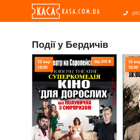
(097
Події у Бердичів
10 вер
від 300 ₴
16 ве
18:00
18:00