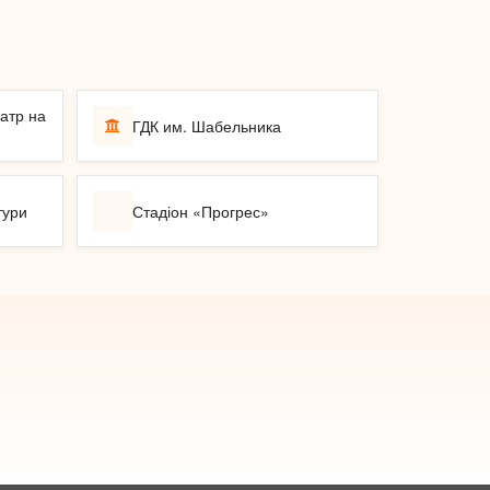
атр на
ГДК им. Шабельника
тури
Стадіон «Прогрес»