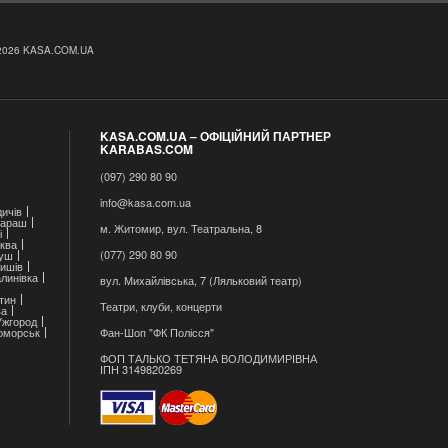
2026 KASA.COM.UA
KASA.COM.UA – ОФІЦІЙНИЙ ПАРТНЕР
KARABAS.COM
(097) 290 80 90
info@kasa.com.ua
ичів
араш
м. Житомир, вул. Театральна, 8
і
ква
(077) 290 80 90
уш
ишів
линівка
вул. Михайлівська, 7 (Ляльковий театр)
тин
Театри, клуби, концерти
ва
Ужгород
оморськ
Фан-Шоп "ФК Полісся"
ФОП ТАЛЬКО ТЕТЯНА ВОЛОДИМИРІВНА
ІПН 3149820269