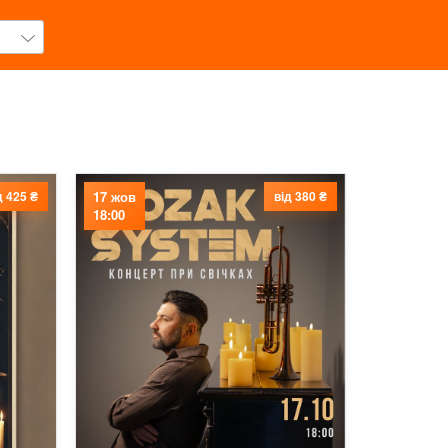
д 425 ₴
17 жов
від 380 ₴
18:00