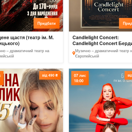
Придбати
Прид
ене щастя (театр ім. М.
Candlelight Concert:
ицького)
Candlelight Concert Берд
но – драматичний театр на
Музично – драматичний театр 
ейській
Європейській
с
від 490 ₴
07 лис
ві
18:00