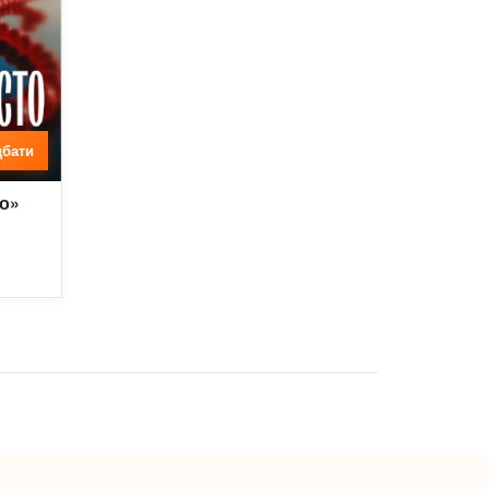
бати
о»