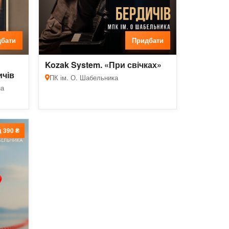
бати
Придбати
Kozak System. «При свічках»
ичів
ПК ім. О. Шабельника
на
д 390 ₴