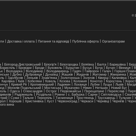
© 
шти
Доставка і оплата
Питання та відповіді
Публічна оферта
Організаторам
а
Білгород-Дністровський
Білогір'я
Білогородка
Біляївка
Балта
Баришівка
Берд
Бориспіль
Бровари
Броди
Буковель
Бурштин
Буськ
Буча
Бучач
Вінниця
В
ьк
Володарка
Володимир
Володимирець
Гадяч
Гайворон
Галич
Горішні Плавн
нське
Дубно
Дубровиця
Дунаївці
Жашків
Жидачів
Житомир
Жмеринка
Жов
ель
Здолбунів
Зеньків
Знам'янка
Золотоноша
Золочів
Ківерці
Калинівка
Кал
Карлівка
Київ
Кобеляки
Ковель
Козова
Коломия
Конотоп
Коростень
Корост
енчук
Кривий Ріг
Кропивницький
Ладижин
Лохвиця
Лубни
Луцьк
Львів
Магда
род
Могилів-Подольський
Мостиська
Мукачево
Ніжин
Нетішин
Новий Буг
ополь
Одеса
Олександрія
Острог
Первомайськ
Перещепине
Переяслав
Пиря
дивилів
Радомишль
Роздільна
Ромни
с. Бабурка
Сарни
Світловодськ
Сваля
трий
Суми
Тальне
Тернопіль
Тисмениця
Тростянець
Трускавець
Тульчин
рол
Хорошів
Христинівка
Хуст
Червоноград
Черкаси
Чернівці
Чернігів
Чорн
кого вина