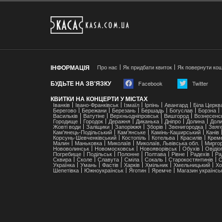
ІНФОРМАЦІЯ
Про нас
Як придбати квиток
Як повернути ко
БУДЬТЕ НА ЗВ'ЯЗКУ
Facebook
Twitter
КВИТКИ НА КОНЦЕРТИ У МІСТАХ
Іванків
Івано-Франківськ
Ізмаїл
Ірпінь
Авангард
Біла Церкв
Берегово
Бережани
Березань
Бершадь
Богуслав
Борзна
Васильків
Ватутіне
Верхньодніпровськ
Вишгород
Вознесенс
Городище
Городок
Деражня
Диканька
Дніпро
Долина
Доли
Жовті води
Заліщики
Запоріжжя
Зборів
Звенигородка
Звяг
Кам'янець-Подільський
Кам'янське
Камінь-Каширський
Канів
Корсунь-Шевченківський
Костопіль
Котельва
Красилів
Крем
Малин
Маньковка
Миколаїв
Миколаїв, Львівська обл.
Мирго
Нововолинськ
Новомосковськ
Новояворівськ
Обухів
Ові́ді
Погребище
Подільськ
Полонне
Полтава
Рівне
Радехів
Ра
Сквира
Сколе
Славута
Сміла
Сокаль
Старокостянтинів
С
Українка
Умань
Фастів
Харків
Хмільник
Хмельницький
Хо
Шепетівка
Южноукраїнськ
Яготин
Яремче
Магазин українсь