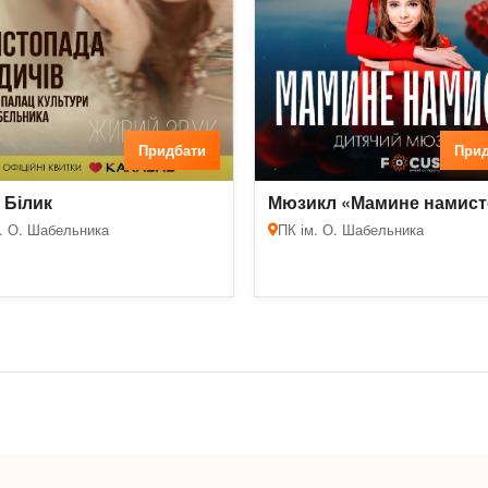
Придбати
Прид
 Білик
Мюзикл «Мамине намист
. О. Шабельника
ПК ім. О. Шабельника