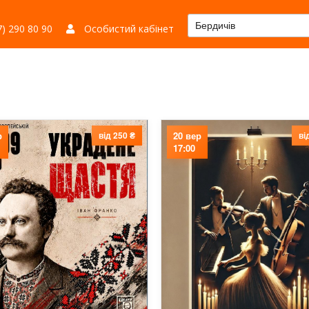
Бердичів
) 290 80 90
Особистий кабінет
р
від 250 ₴
20 вер
ві
17:00