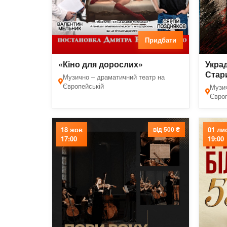
Придбати
«Кіно для дорослих»
Украд
Стар
Музично – драматичний театр на
Європейській
Музич
Європ
18 жов
від 500 ₴
01 ли
17:00
19:00