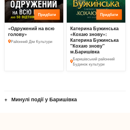
Придбати
Придбати
«Одружений на всю
Катерина Бужинська
голову»
«Кохаю знову»:
Катерина Бужинська
Районний Дім Культури
"Кохаю знову"
м.Баришівка
Баришівський районний
Будинок культури
Минулі події у Баришівка