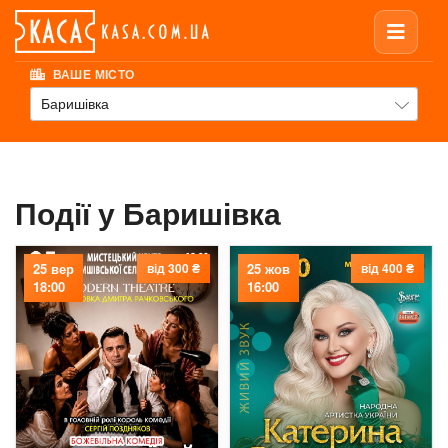
ВАШЕ МІСТО
Баришівка
Події у Баришівка
25 вер
від 300 ₴
25 жов
від 400 ₴
18:00
16:00