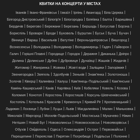
КВИТКИ НА КОНЦЕРТИ У МІСТАХ
Іванків
Івано-Франківськ
Ізмаїл
Ірпінь
Авангард
Біла Церква
Білгород-Дністровський
Білогір'я
Білогородка
Біляївка
Балта
Баришівка
Бердичів
Берегово
Бережани
Березань
Бершадь
Богуслав
Борзна
Бориспіль
Бровари
Броди
Буковель
Бурштин
Буськ
Буча
Бучач
Вінниця
Вараш
Васильків
Ватутіне
Верхньодніпровськ
Вишгород
Вознесенськ
Володарка
Володимир
Володимирець
Гадяч
Гайворон
Галич
Горішні Плавні
Городище
Городок
Деражня
Диканька
Дніпро
Долина
Долинське
Дубно
Дубровиця
Дунаївці
Жашків
Жидачів
Житомир
Жмеринка
Жовква
Жовті води
Заліщики
Запоріжжя
Звенигородка
Звягель
Здолбунів
Зеньків
Знам'янка
Золотоноша
Золочів
Ківерці
Калинівка
Калуш
Кам'янець-Подільський
Кам'янське
Камінь-Каширський
Канів
Карлівка
Київ
Кобеляки
Ковель
Козова
Коломия
Конотоп
Коростень
Коростишів
Корсунь-Шевченківський
Костопіль
Котельва
Красилів
Кременчук
Кривий Ріг
Кропивницький
Ладижин
Лохвиця
Лубни
Луцьк
Львів
Магдалинівка
Малин
Маньковка
Миколаїв
Миргород
Могилів-Подольський
Мостиська
Мукачево
Ніжин
Нетішин
Новий Буг
Нововолинськ
Новомосковськ
Новояворівськ
Обухів
Ові́діополь
Одеса
Олександрія
Острог
Первомайськ
Перещепине
Переяслав
Пирятин
Погребище
Подільськ
Полонне