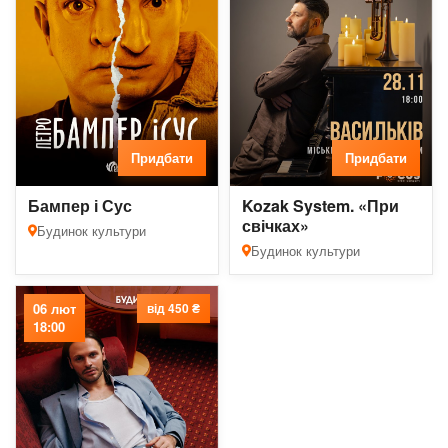
Придбати
Придбати
Бампер і Сус
Kozak System. «При
свічках»
Будинок культури
Будинок культури
06 лют
від 450 ₴
18:00