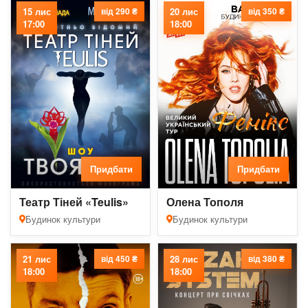
15 лис
від 290 ₴
20 лис
від 350 ₴
17:00
18:00
Придбати
Придбати
Театр Тіней «Teulis»
Олена Тополя
Будинок культури
Будинок культури
21 лис
від 450 ₴
28 лис
від 380 ₴
18:00
18:00