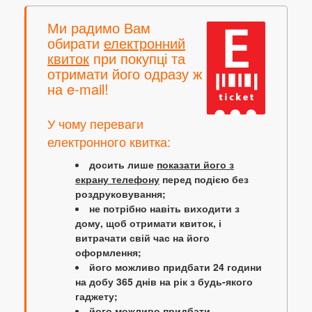
Ми радимо Вам
обирати
електронний
квиток
при покупці та
отримати його одразу ж
на e-mail!
У чому переваги
електронного квитка:
досить лише
показати його з
екрану телефону
перед подією без
роздруковування;
не потрібно навіть виходити з
дому, щоб отримати квиток, і
витрачати свій час на його
оформлення;
його можливо придбати 24 години
на добу 365 днів на рік з будь-якого
гаджету;
його можливо придбати,