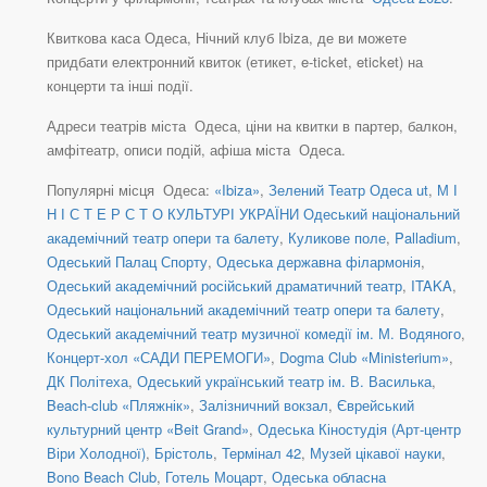
Квиткова каса Одеса, Нічний клуб Ibiza, де ви можете
придбати електронний квиток (етикет, e-ticket, eticket) на
концерти та інші події.
Адреси театрів міста Одеса, ціни на квитки в партер, балкон,
амфітеатр, описи подій, афіша міста Одеса.
Популярні місця Одеса:
«Ibiza»
,
Зелений Театр Одеса ut
,
М І
Н І С Т Е Р С Т О КУЛЬТУРІ УКРАЇНИ Одеський національний
академічний театр опери та балету
,
Куликове поле
,
Palladium
,
Одеський Палац Спорту
,
Одеська державна філармонія
,
Одеський академічний російський драматичний театр
,
ITAKA
,
Одеський національний академічний театр опери та балету
,
Одеський академічний театр музичної комедії ім. М. Водяного
,
Концерт-хол «САДИ ПЕРЕМОГИ»
,
Dogma Club «Ministerium»
,
ДК Політеха
,
Одеський український театр ім. В. Василька
,
Beach-club «Пляжнік»
,
Залізничний вокзал
,
Єврейський
культурний центр «Beit Grand»
,
Одеська Кіностудія (Арт-центр
Віри Холодної)
,
Брістоль
,
Термінал 42
,
Музей цікавої науки
,
Bono Beach Club
,
Готель Моцарт
,
Одеська обласна