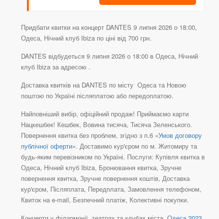
Придбати квитки на концерт DANTES 9 липня 2026 о 18:00,
Одеса, Нічний клуб Ibiza по ціні від 700 грн.
DANTES відбудеться 9 липня 2026 о 18:00 в Одеса, Нічний
клуб Ibiza за адресою .
Доставка квитків на DANTES по місту Одеса та Новою
поштою по Україні післяплатою або передоплатою.
Найповніший вибір, офіційний продаж! Приймаємо карти
Нацкешбек! Кешбек, Вовина тисяча, Тисяча Зеленського.
Повернення квитка без проблем, згідно з п.6 «
Умов договору
публічної оферти
». Доставимо кур'єром по м. Житомиру та
будь-яким перевізником по Україні. Послуги: Купівля квитка в
Одеса, Нічний клуб Ibiza, Бронювання квитка, Зручне
повернення квитка, Зручне повернення коштів, Доставка
кур'єром, Післяплата, Передплата, Замовлення телефоном,
Квиток на e-mail, Безпечний платіж, Колективні покупки.
Концерти у філармонії, театрах та клубах міста
Одеса 2023
.