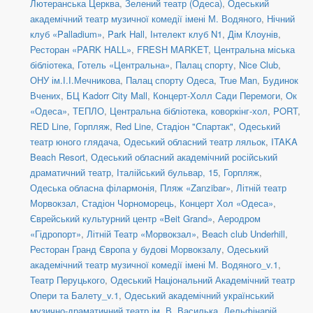
Лютеранська Церква
,
Зелений театр (Одеса)
,
Одеський
академічний театр музичної комедії імені М. Водяного
,
Нічний
клуб «Palladium»
,
Park Hall
,
Інтелект клуб N1
,
Дім Клоунів
,
Ресторан «PARK HALL»
,
FRESH MARKET
,
Центральна міська
бібліотека
,
Готель «Центральна»
,
Палац спорту
,
Nice Club
,
ОНУ ім.І.І.Мечникова
,
Палац спорту Одеса
,
True Man
,
Будинок
Вчених
,
БЦ Kadorr City Mall
,
Концерт-Холл Сади Перемоги
,
Ок
«Одеса»
,
ТЕПЛО
,
Центральна бібліотека, коворкінг-хол
,
PORT
,
RED Line
,
Горпляж
,
Red Line
,
Стадіон "Спартак"
,
Одеський
театр юного глядача
,
Одеський обласний театр ляльок
,
ITAKA
Beach Resort
,
Одеський обласний академічний російський
драматичний театр
,
Італійський бульвар, 15
,
Горпляж
,
Одеська обласна філармонія
,
Пляж «Zanzibar»
,
Літній театр
Морвокзал
,
Стадіон Чорноморець
,
Концерт Хол «Одеса»
,
Єврейський культурний центр «Beit Grand»
,
Аеродром
«Гідропорт»
,
Літній Театр «Морвокзал»
,
Beach club Underhill
,
Ресторан Гранд Європа у будові Морвокзалу
,
Одеський
академічний театр музичної комедії імені М. Водяного_v.1
,
Театр Перуцького
,
Одеський Національний Академічний театр
Опери та Балету_v.1
,
Одеський академічний український
музично-драматичний театр ім. В. Василька
,
Дельфінарій