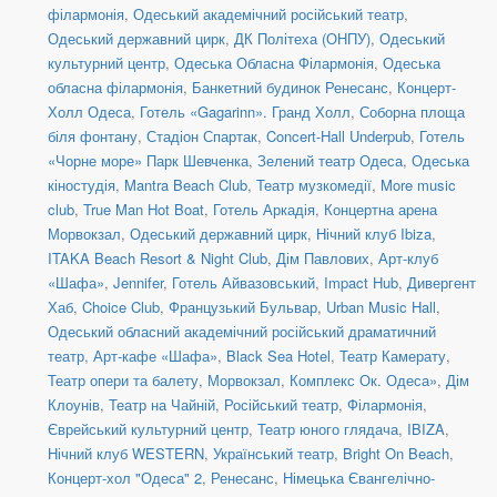
філармонія
,
Одеський академічний російський театр
,
Одеський державний цирк
,
ДК Політеха (ОНПУ)
,
Одеський
культурний центр
,
Одеська Обласна Філармонія
,
Одеська
обласна філармонія
,
Банкетний будинок Ренесанс
,
Концерт-
Холл Одеса
,
Готель «Gagarinn». Гранд Холл
,
Соборна площа
біля фонтану
,
Стадіон Спартак
,
Concert-Hall Underpub
,
Готель
«Чорне море» Парк Шевченка
,
Зелений театр Одеса
,
Одеська
кіностудія
,
Mantra Beach Club
,
Театр музкомедії
,
More music
club
,
True Man Hot Boat
,
Готель Аркадія
,
Концертна арена
Морвокзал
,
Одеський державний цирк
,
Нічний клуб Ibiza
,
ITAKA Beach Resort & Night Club
,
Дім Павлових
,
Арт-клуб
«Шафа»
,
Jennifer
,
Готель Айвазовський
,
Impact Hub
,
Дивергент
Хаб
,
Choice Club
,
Французький Бульвар
,
Urban Music Hall
,
Одеський обласний академічний російський драматичний
театр
,
Арт-кафе «Шафа»
,
Black Sea Hotel
,
Театр Камерату
,
Театр опери та балету
,
Морвокзал
,
Комплекс Ок. Одеса»
,
Дім
Клоунів
,
Театр на Чайній
,
Російський театр
,
Філармонія
,
Єврейський культурний центр
,
Театр юного глядача
,
IBIZA
,
Нічний клуб WESTERN
,
Український театр
,
Bright On Beach
,
Концерт-хол "Одеса" 2
,
Ренесанс
,
Німецька Євангелічно-