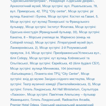
"Одесміськелектротранс"
,
Резиденція «Одеський дворик»
,
Археологічний музей
,
Місце зустрічі: вул. Рішельєвська, 78
,
вул. Приморська, 42
,
ТРЦ "City center"
,
Місце зустрічі: ріг
вулиць Канатної і Буніна
,
Місце зустрічі: Костел на Гавані, 5
,
Місце зустрічі: кут вулиці Піонерської та Французького
бульвару
,
Місце зустрічі: Інститут Філатова
,
Місце зустрічі:
Одеська кіностудія (Французький бульвар, 33)
,
Місце зустрічі:
Канатна, 8 – Морське училище ім. Марінеско (кінець на
Соборній площі)
,
Місце зустрічі: Літературний музей (вул.
Ланжеронівська, 2)
,
Місце зустрічі: 2-й Розумовський
провулок, 3-б
,
Місце зустрічі: Преображенська/Успенська вул.,
біля Собору
,
Місце зустрічі: кут вулиць Коблевської та
Ольгіївської
,
Місце зустрічі: Єврейська, 43 (біля будівлі СБУ)
,
Місце зустрічі: вулиця Мечникова, 104 (кінотеатр
«Батьківщина»)
,
Планета кіно ТРЦ "City Center"
,
Місце
зустрічі: вхід до музею Західно-східного мистецтва
,
Місце
зустрічі: Театр музичної комедії (Пантелеймонівська, 3)
,
Місце
зустрічі: Готель Лондонська
,
Art Hall Ministerium
,
Скульптура
«Лаокоон»
,
Місце зустрічі: Пам'ятник Апельсину – бульвар
Жванецького
,
Готель Лондонський
,
Radioactive Arcadia
,
Premier Hotel Odesa
,
Одеський національний академічний