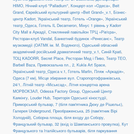
НІМО
,
Нічний клуб "Palladium"
,
Концерт-хол «Одеса»
,
Beit
Grand
,
Єврейський культурний центр «Beit Grand»_v.1
,
Бізнес-
центр Kadorr
,
Український театр
,
Готель «Orange»
,
Український
театр_Одеса
,
Готель IL Decameron
,
Мінус 1 рівень у Kadorr
City Mall в Аркадії
,
Стеклянний павільйон ТРЦ «Рів'єра»
,
Ресторан-клуб Vandal
,
Банкетний будинок «Ренесанс»
,
Театр
музкомедії (ОАТМК ім. М. Водяного)
,
Одеський обласний
академічний російський драматичний театр_v.1
,
Синій Краб
,
ТОЦ KADORR
,
Secret Place
,
Ресторан Мед і Пиво
,
Театр ТЕО
,
Barbell Baza
,
Привокзальна пл., 2
,
Kukla Art Space
,
Український театр_Одеса v.1
,
Готель Marlin
,
Пляж «Аркадія»
,
Одеса (7 км)
,
Місце збирання вул. Старопортофранківська,
24/1
,
Літній театр «Міськсад»
,
Літня концертна арена
МОРВОКЗАЛ
,
Odessa Factory Group
,
Одеський Центр
Каякінгу
,
Louder Hub
,
Територія Одеської кіностудії
,
Приморський бульвар, 7 (біля пам'ятника Дюку де Рішельє)
,
Галерея Underground
,
Преображенська, 25 (пам'ятник Вірі
Холодній)
,
Соборна площа, біля входу до Собору
,
Французький бульвар, 32 (вхід із Шампанського провулка)
,
Кут
Французького та Італійського бульварів, біля паркування