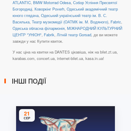
ATLANTIC
,
BMW Motorrad Odesa
,
Собор Успіння Пресвятої
Богородиці
,
Коворкінг Poverh
,
Одеський академічний театр
юного глядача
,
Одеський український театр ім. В. С.
Василька
,
Театр музкомедії (ОАТМК ім. М. Водяного)
,
Fabric
,
Одеська обласна філармонія
,
МІЖНАРОДНИЙ КУЛЬТУРНИЙ
ЦЕНТР "УНІОН"
,
Fabrik
,
Літній театр Gorsad
, де ви можете
завжди у нас Купити квиток.
У нас ціна на квитки на DANTES цікавіша, ніж на bilet.zt.ua,
karabas.com, concert.ua, internet-bilet.ua, kasa.in.ua!
ІНШІ ПОДІЇ
21
СЕР