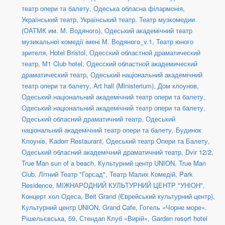
театр опери та балету
,
Одеська обласна філармонія
,
Український театр
,
Український театр
,
Театр музкомедии
(ОАТМК им. М. Водяного)
,
Одеський академічний театр
музикальної комедії імені М. Водяного_v.1
,
Театр юного
зрителя
,
Hotel Bristol
,
Одесский областной драматический
театр
,
М1 Club hotel
,
Одесский областной академический
драматический театр
,
Одеський національний академічний
театр опери та балету
,
Art hall (Ministerium)
,
Дом клоунов
,
Одеський національний академічний театр опери та балету
,
Одеський національний академічний театр опери та балету
,
Одеський обласний драматичний театр
,
Одеський
національний академічний театр опери та балету
,
Будинок
Клоунів
,
Kadorr Restaurant
,
Одеський театр Опери та Балету
,
Одеський обласний академічний драматичний театр
,
Dvіr 12/2
,
True Man sun of a beach
,
Культурний центр UNION
,
True Man
Club
,
Літний Театр "Горсад"
,
Театр Малих Комедій
,
Park
Residence
,
МІЖНАРОДНИЙ КУЛЬТУРНИЙ ЦЕНТР "УНІОН"
,
Концерт хол Одеса
,
Beit Grand (Єврейський культурний центр)
,
Культурний центр UNION
,
Grand Cafe
,
Готель «Чорне море».
Рішельєвська, 59
,
Стендап Клуб «Вирій»
,
Garden resort hotel