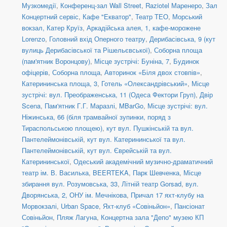
Музкомедії
,
Конференц-зал Wall Street
,
Raziotel Маренеро
,
Зал
Концертний сервіс
,
Кафе "Екватор"
,
Театр ТЕО
,
Морський
вокзал, Катер Круїз
,
Аркадійська алея, 1, кафе-морожене
Lorenzo
,
Головний вхід Оперного театру
,
Дерибасівська, 9 (кут
вулиць Дерибасівської та Рішельєвської)
,
Соборна площа
(пам'ятник Воронцову)
,
Місце зустрічі: Буніна, 7
,
Будинок
офіцерів
,
Соборна площа
,
Авторинок «Біля двох стовпів»
,
Катерининська площа, 3
,
Готель «Олександрівський»
,
Місце
зустрічі: вул. Преображенська, 11 (Одеса Фектори Груп)
,
Двір
Scena
,
Пам'ятник Г.Г. Маразлі
,
MBarGo
,
Місце зустрічі: вул.
Ніжинська, 66 (біля трамвайної зупинки, поряд з
Тираспольською площею)
,
кут вул. Пушкінській та вул.
Пантелеймонівській
,
кут вул. Катерининської та вул.
Пантелеймонівській
,
кут вул. Єврейській та вул.
Катерининської
,
Одеський академічний музично-драматичний
театр ім. В. Василька
,
BEERTEKA
,
Парк Шевченка
,
Місце
збирання вул. Розумовська, 33
,
Літній театр Gorsad
,
вул.
Дворянська, 2, ОНУ ім. Мечнікова
,
Причал 17 яхт-клубу на
Морвокзалі
,
Urban Space
,
Яхт-клуб «Совіньйон»
,
Пансіонат
Совіньйон
,
Пляж Лагуна
,
Концертна зала "Депо" музею КП