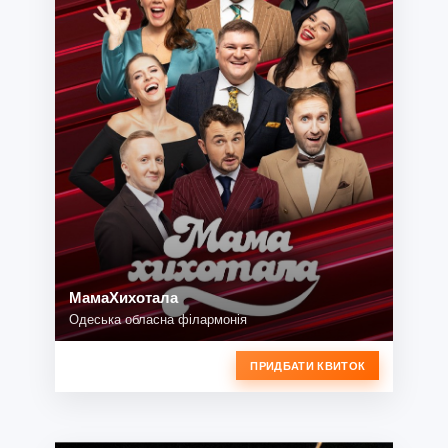
МамаХихотала
Одеська обласна філармонія
ПРИДБАТИ КВИТОК