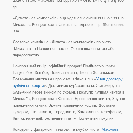
2026 о 18:00, Миколаїв, Концерт-хол «Юність» по ціні від 300
грн.
«Дівчата без комплексів» відбудеться 7 липня 2026 о 18:00 в
Миколаїв, Концерт-хол «Юність» за адресою Пр. Жовтневий,
39а.
Доставка квитків на «Дівчата без комплексів» по місту
Миколаїв та Новою поштою по Україні післяплатою або
передоплатою.
Найповніший вибір, офіційний продаж! Приймаємо карти
Нацкешбек! Кешбек, Вовина тисяча, Тисяча Зеленського.
Повернення квитка без проблем, згідно з п.6 «
Умов договору
публічної оферти
». Доставимо кур'єром по м. Житомиру та
будь-яким перевізником по Україні. Послуги: Купівля квитка в
Миколаїв, Концерт-хол «Юність», Бронювання квитка, Зручне
повернення квитка, Зручне повернення коштів, Доставка
кур'єром, Післяплата, Передплата, Замовлення телефоном,
Квиток на e-mail, Безпечний платіж, Колективні покупки.
Концерти у філармонії, театрах та клубах міста
Миколаїв