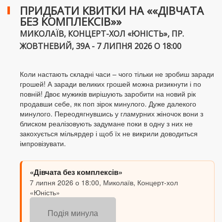
ПРИДБАТИ КВИТКИ НА ««ДІВЧАТА
БЕЗ КОМПЛЕКСІВ»»
МИКОЛАЇВ, КОНЦЕРТ-ХОЛ «ЮНІСТЬ», ПР.
ЖОВТНЕВИЙ, 39А - 7 ЛИПНЯ 2026 О 18:00
Коли настають складні часи – чого тільки не зробиш заради
грошей! А заради великих грошей можна ризикнути і по
повній! Двоє мужиків вирішують заробити на новий рік
продавши себе, як поп зірок минулого. Дуже далекого
минулого. Переодягнувшись у гламурних жіночок вони з
блиском реалізовують задумане поки в одну з них не
закохується мільярдер і щоб їх не викрили доводиться
імпровізувати.
«Дівчата без комплексів»
7 липня 2026 о 18:00, Миколаїв, Концерт-хол
«Юність»
Подія минула