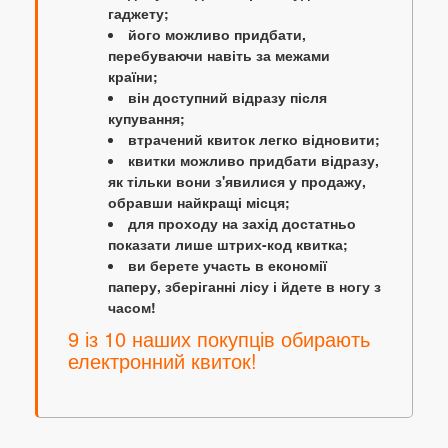
гаджету;
його можливо придбати,
перебуваючи навіть за межами
країни;
він доступний відразу після
купування;
втрачений квиток легко відновити;
квитки можливо придбати відразу,
як тільки вони з'явилися у продажу,
обравши найкращі місця;
для проходу на захід достатньо
показати лише штрих-код квитка;
ви берете участь в економії
паперу, зберіганні лісу і йдете в ногу з
часом!
9 із 10 наших покупців обирають
електронний квиток!