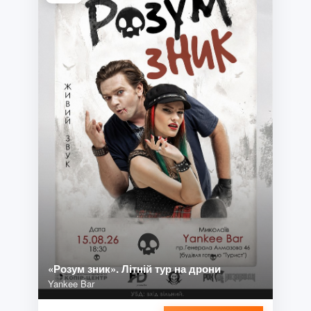
«Розум зник». Літній тур на дрони
Yankee Bar