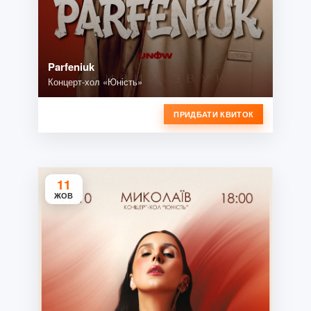
Parfeniuk
Концерт-хол «Юність»
ПРИДБАТИ КВИТОК
11
ЖОВ