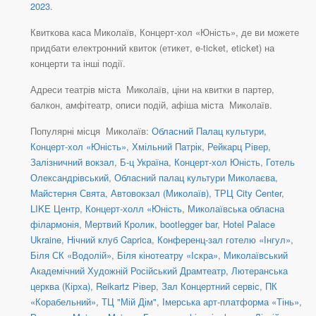
2023
.
Квиткова каса Миколаїв, Концерт-хол «Юність», де ви можете
придбати електронний квиток (етикет, e-ticket, eticket) на
концерти та інші події.
Адреси театрів міста Миколаїв, ціни на квитки в партер,
балкон, амфітеатр, описи подій, афіша міста Миколаїв.
Популярні місця Миколаїв:
Обласний Палац культури
,
Концерт-хол «Юність»
,
Хмільний Патрік
,
Рейкарц Рівер
,
Залізничний вокзал
,
Б-ц Україна
,
Концерт-хол Юність
,
Готель
Олександрівський
,
Обласний палац культури Миколаєва
,
Майстерня Свята
,
Автовокзал (Миколаїв)
,
ТРЦ City Center
,
LIKE Центр
,
Концерт-холл «Юність
,
Миколаївська обласна
філармонія
,
Мертвий Кролик, bootlegger bar
,
Hotel Palace
Ukraine
,
Нічний клуб Caprica
,
Конференц-зал готелю «Інгул»
,
Біля СК «Водолій»
,
Біля кінотеатру «Іскра»
,
Миколаївський
Академічний Художній Російський Драмтеатр
,
Лютеранська
церква (Кірха)
,
Reikartz Рівер
,
Зал Концертний сервіс
,
ПК
«Корабельний»
,
ТЦ "Мій Дім"
,
Імерська арт-платформа «Тінь»
,