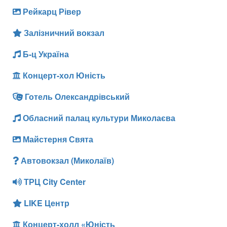
Рейкарц Рівер
Залізничний вокзал
Б-ц Україна
Концерт-хол Юність
Готель Олександрівський
Обласний палац культури Миколаєва
Майстерня Свята
Автовокзал (Миколаїв)
ТРЦ City Center
LIKE Центр
Концерт-холл «Юність