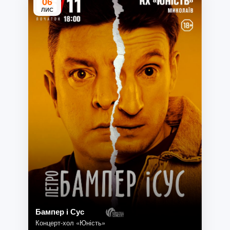
06
ЛИС
Бампер і Сус
Концерт-хол «Юність»