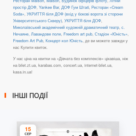
Ресторан Maison
,
Maison
,
Будинок офіцерів флоту
,
Літній
простір ДОФ
,
Yankee Bar
,
ДОФ Гум Штаб
,
Ресторан «Cream
Soda»
,
УКРИТТЯ біля ДОФ (вхід у бокові ворота зі сторони
Університетського Скверу)
,
УКРИТТЯ біля ДОФ
,
Миколаївський академічний художній драматичний театр
,
с.
Нечаяне, Лавандове поле
,
Freedom art pub
,
Стадіон «Юність»
,
Freedom Art Pub
,
Концерт-хол Юність
, де ви можете завжди у
нас Купити квиток.
У нас ціна на квитки на «Дівчата без комплексів» цікавіша, ніж
на bilet.zt.ua, karabas.com, concert.ua, internet-bilet.ua,
kasa.in.ua!
ІНШІ ПОДІЇ
15
СЕР