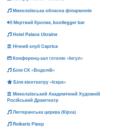
Миколаївська обласна філармонія
Мертвий Кролик, bootlegger bar
Hotel Palace Ukraine
Нічний клуб Caprica
Конференц-зал готелю «Інгул»
Біля СК «Водолій»
Біля кінотеатру «Іскра»
Миколаївський Академічний Художній
Російський Драмтеатр
Лютеранська церква (Кірха)
Reikartz Рівер