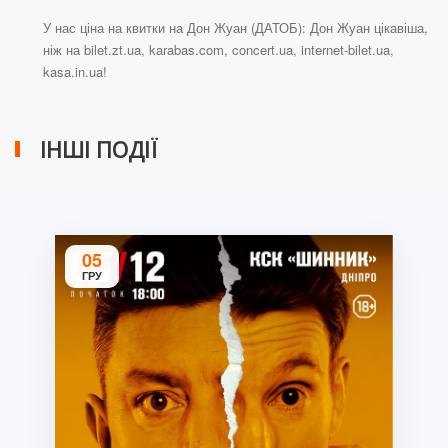
У нас ціна на квитки на Дон Жуан (ДАТОБ): Дон Жуан цікавіша,
ніж на bilet.zt.ua, karabas.com, concert.ua, internet-bilet.ua,
kasa.in.ua!
ІНШІ ПОДІЇ
05
ГРУ