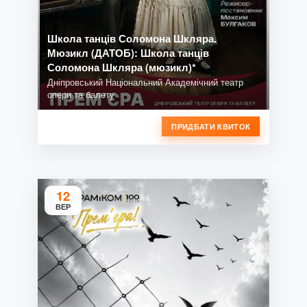
Школа танців Соломона Шкляра.
Мюзикл (ДАТОБ): Школа танців
Соломона Шкляра (мюзикл)*
Дніпровський Національний Академічний театр
опери та балету
ПРИДБАТИ КВИТОК
12
ВЕР