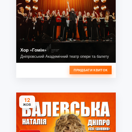
Хор «Гомін»
Дніпровський Академічний театр опери та балету
ПРИДБАТИ КВИТОК
12
ЖОВ