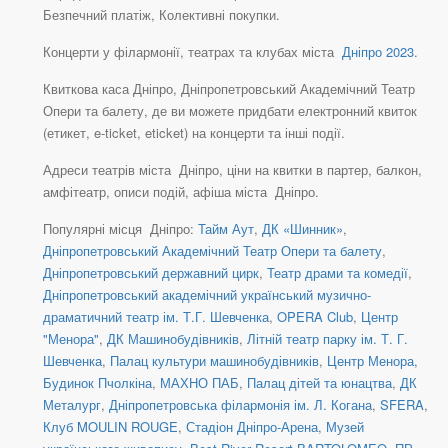
Безпечний платіж, Колективні покупки.
Концерти у філармонії, театрах та клубах міста
Дніпро 2023
.
Квиткова каса Дніпро, Дніпропетровський Академічний Театр
Опери та балету, де ви можете придбати електронний квиток
(етикет, e-ticket, eticket) на концерти та інші події.
Адреси театрів міста Дніпро, ціни на квитки в партер, балкон,
амфітеатр, описи подій, афіша міста Дніпро.
Популярні місця Дніпро:
Тайм Аут
,
ДК «Шинник»
,
Дніпропетровський Академічний Театр Опери та балету
,
Дніпропетровський державний цирк
,
Театр драми та комедії
,
Дніпропетровський академічний український музично-
драматичний театр ім. Т.Г. Шевченка
,
OPERA Club
,
Центр
"Менора"
,
ДК Машинобудівників
,
Літній театр парку ім. Т. Г.
Шевченка
,
Палац культури машинобудівників
,
Центр Менора,
Будинок Пчолкіна
,
МАХНО ПАБ
,
Палац дітей та юнацтва
,
ДК
Металург
,
Дніпропетровська філармонія ім. Л. Когана
,
SFERA
,
Клуб MOULIN ROUGE
,
Стадіон Дніпро-Арена
,
Музей