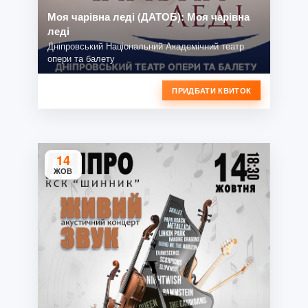
Моя чарівна леді (ДАТОБ): Моя чарівна
леді
Дніпровський Національний Академічний театр
опери та балету
ПРИДБАТИ КВИТОК
14
ЖОВ