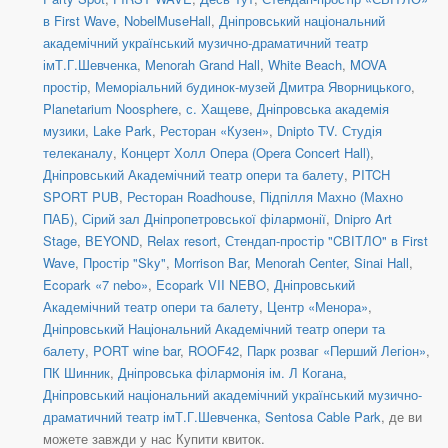
в First Wave
,
NobelMuseHall
,
Дніпровський національний
академічний український музично-драматичний театр
імТ.Г.Шевченка
,
Menorah Grand Hall
,
White Beach
,
MOVA
простір
,
Меморіальний будинок-музей Дмитра Яворницького
,
Planetarium Noosphere
,
с. Хащеве
,
Дніпровська академія
музики
,
Lake Park
,
Ресторан «Кузен»
,
Dnipto TV. Студія
телеканалу
,
Концерт Холл Опера (Opera Concert Hall)
,
Дніпровський Академічний театр опери та балету
,
PITCH
SPORT PUB
,
Ресторан Roadhouse
,
Підпілля Махно (Махно
ПАБ)
,
Сірий зал Дніпропетровської філармонії
,
Dnipro Art
Stage
,
BEYOND
,
Relax resort
,
Стендап-простір "CВІТЛО" в First
Wave
,
Простір "Sky"
,
Morrison Bar
,
Menorah Center, Sinai Hall
,
Ecopark «7 nebo»
,
Ecopark VII NEBO
,
Дніпровський
Академічний театр опери та балету
,
Центр «Менора»
,
Дніпровський Національний Академічний театр опери та
балету
,
PORT wine bar
,
ROOF42
,
Парк розваг «Перший Легіон»
,
ПК Шинник
,
Дніпровська філармонія ім. Л Когана
,
Дніпровський національний академічний український музично-
драматичний театр імТ.Г.Шевченка
,
Sentosa Cable Park
, де ви
можете завжди у нас Купити квиток.