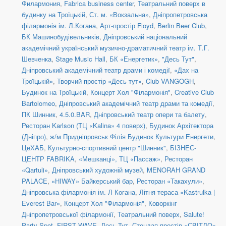
Филармония
,
Fabrica business center
,
Театральний поверх в
будинку на Троїцькій
,
Ст. м. «Вокзальна»
,
Дніпропетровська
філармонія ім. Л.Когана
,
Арт-простір Floyd
,
Berlin Beer Club
,
БК Машинобудівельників
,
Дніпровський національний
академічний український музично-драматичний театр ім. Т.Г.
Шевченка
,
Stage Music Hall
,
БК «Енергетик»
,
"Десь Тут"
,
Дніпровський академічний театр драми і комедії
,
«Дах на
Троїцькій»
,
Творчий простір «Десь тут»
,
Club VANGOGH
,
Будинок на Троїцькій
,
Концерт Хол "Філармонія"
,
Creative Club
Bartolomeo
,
Дніпровський академічний театр драми та комедії
,
ПК Шинник
,
4.5.0.BAR
,
Дніпровський театр опери та балету
,
Ресторан Karlson (ТЦ «Kalina» 4 поверх)
,
Будинок Архітектора
(Дніпро)
,
ж/м Придніпровськ Філія Будинок Культури Енергети
,
ЦеХАБ
,
Культурно-спортивний центр "Шинник"
,
БІЗНЕС-
ЦЕНТР FABRIKA
,
«Мешканці», ТЦ «Пассаж»
,
Ресторан
«Qartuli»
,
Дніпровський художній музей
,
MENORAH GRAND
PALACE
,
«HIWAY» Байкерський бар
,
Ресторан «Такахули»
,
Дніпровська філармонія ім. Л Когана
,
Літня тераса «Kastrulka |
Everest Bar»
,
Концерт Хол "Філармонія"
,
Коворкінг
Дніпропетровської філармонії
,
Театральний поверх
,
Salute!
Party Spot
,
FIRST WAVE
,
Десь Тут
,
Стендап-простір «СВІТЛО»