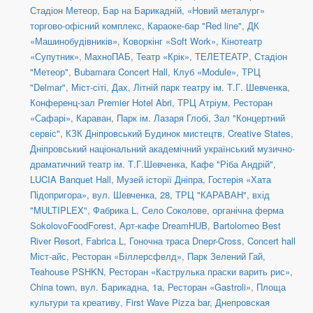
Стадіон Метеор
,
Бар на Барикадній
,
«Новий металург»
торгово-офісний комплекс
,
Караоке-бар "Red line"
,
ДК
«Машинобудівників»
,
Коворкінг «Soft Work»
,
Кінотеатр
«Супутник»
,
МахноПАБ
,
Театр «Крік»
,
ТЕЛЕТЕАТР
,
Стадіон
"Метеор"
,
Bubamara Concert Hall
,
Клуб «Module»
,
ТРЦ
"Delmar"
,
Міст-сіті, Дах
,
Літній парк театру ім. Т.Г. Шевченка
,
Конференц-зал Premier Hotel Abri
,
ТРЦ Атріум, Ресторан
«Сафарі»
,
Караван
,
Парк ім. Лазаря Глобі
,
Зал "Концертний
сервіс"
,
КЗК Дніпровський Будинок мистецтв
,
Creative States
,
Дніпровський національний академічний український музично-
драматичний театр ім. Т.Г.Шевченка
,
Кафе "Ріба Андрій"
,
LUCIA Banquet Hall
,
Музей історії Дніпра
,
Гостерія «Хата
Підопригора»
,
вул. Шевченка, 28
,
ТРЦ "КАРАВАН", вхід
"MULTIPLEX"
,
Фабрика L
,
Село Соколове, органічна ферма
SokolovoFoodForest
,
Арт-кафе DreamHUB
,
Bartolomeo Best
River Resort
,
Fabrica L
,
Гоночна траса Dnepr-Cross
,
Concert hall
Міст-айс
,
Ресторан «Біллерсфелд»
,
Парк Зелений Гай
,
Teahouse PSHKN
,
Ресторан «Каструлька праски варить рис»
,
China town, вул. Барикадна, 1а
,
Ресторан «Gastroli»
,
Площа
культури та креативу
,
First Wave Pizza bar
,
Днепровская