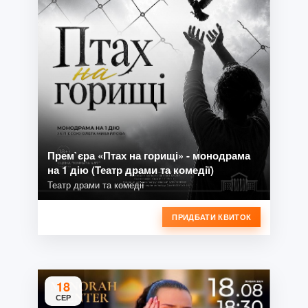
Прем`єра «Птах на горищі» - монодрама
на 1 дію (Театр драми та комедії)
Театр драми та комедії
ПРИДБАТИ КВИТОК
18
СЕР