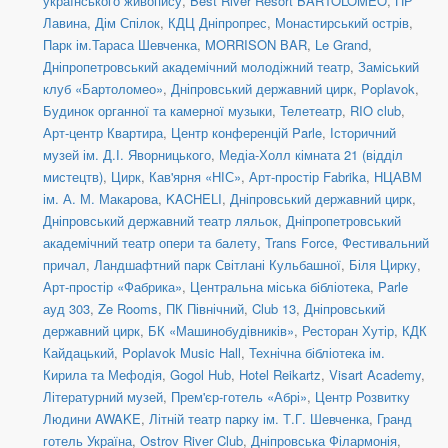
українського живопису
,
Best River Resort BARTOLOMEO
,
ПР
Лавина
,
Дім Спілок
,
КДЦ Дніпропрес
,
Монастирський острів
,
Парк ім.Тараса Шевченка
,
MORRISON BAR
,
Le Grand
,
Дніпропетровський академічний молодіжний театр
,
Заміський
клуб «Бартоломео»
,
Дніпровський державний цирк
,
Poplavok
,
Будинок органної та камерної музыки
,
Телетеатр
,
RIO club
,
Арт-центр Квартира
,
Центр конференцій Parle
,
Історичний
музей ім. Д.І. Яворницького
,
Медіа-Холл кімната 21 (відділ
мистецтв)
,
Цирк
,
Кав'ярня «НІС»
,
Арт-простір Fabrika
,
НЦАВМ
ім. А. М. Макарова
,
KACHELI
,
Дніпровський державний цирк
,
Дніпровський державний театр ляльок
,
Дніпропетровський
академічний театр опери та балету
,
Trans Force
,
Фестивальний
причал
,
Ландшафтний парк Світлані Кульбашної
,
Біля Цирку
,
Арт-простір «Фабрика»
,
Центральна міська бібліотека
,
Parle
ауд 303
,
Ze Rooms
,
ПК Північний
,
Club 13
,
Дніпровський
державний цирк
,
БК «Машинобудівників»
,
Ресторан Хутір
,
КДК
Кайдацький
,
Poplavok Music Hall
,
Технічна бібліотека ім.
Кирила та Мефодія
,
Gogol Hub
,
Hotel Reikartz
,
Visart Academy
,
Літературний музей
,
Прем'єр-готель «Абрі»
,
Центр Розвитку
Людини AWAKE
,
Літній театр парку ім. Т.Г. Шевченка
,
Гранд
готель Україна
,
Ostrov River Club
,
Дніпровська Філармонія
,