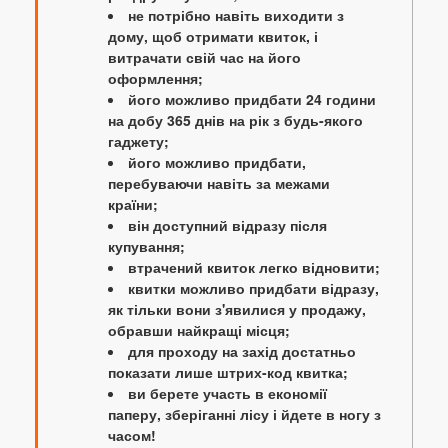
не потрібно навіть виходити з
дому, щоб отримати квиток, і
витрачати свій час на його
оформлення;
його можливо придбати 24 години
на добу 365 днів на рік з будь-якого
гаджету;
його можливо придбати,
перебуваючи навіть за межами
країни;
він доступний відразу після
купування;
втрачений квиток легко відновити;
квитки можливо придбати відразу,
як тільки вони з'явилися у продажу,
обравши найкращі місця;
для проходу на захід достатньо
показати лише штрих-код квитка;
ви берете участь в економії
паперу, зберіганні лісу і йдете в ногу з
часом!