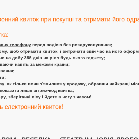
ронний квиток
при покупці та отримати його одра
тка:
крану телефону
перед подією без роздруковування;
ому, щоб отримати квиток, і витрачати свій час на його офор
 на добу 365 днів на рік з будь-якого гаджету;
аючи навіть за межами країни;
ування;
ти;
у, як тільки вони з'явилися у продажу, обравши найкращі міс
 показати лише штрих-код квитка;
у, зберіганні лісу і йдете в ногу з часом!
ь електронний квиток!