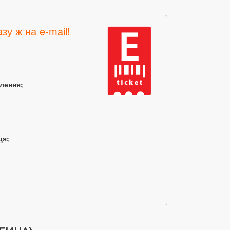
зу ж на e-mail!
млення;
ця;