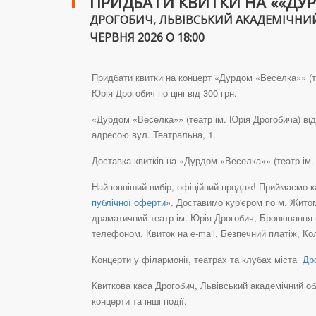
ПРИДБАТИ КВИТКИ НА ««ДУРД
ДРОГОБИЧ, ЛЬВІВСЬКИЙ АКАДЕМІЧНИЙ
ЧЕРВНЯ 2026 О 18:00
Придбати квитки на концерт «Дурдом «Веселка»» (те
Юрія Дрогобич по ціні від 300 грн.
«Дурдом «Веселка»» (театр ім. Юрія Дрогобича) від
адресою вул. Театральна, 1.
Доставка квитків на «Дурдом «Веселка»» (театр ім
Найповніший вибір, офіційний продаж! Приймаємо ка
публічної оферти
». Доставимо кур'єром по м. Житом
драматичний театр ім. Юрія Дрогобич, Бронювання 
телефоном, Квиток на e-mail, Безпечний платіж, Ко
Концерти у філармонії, театрах та клубах міста
Дро
Квиткова каса Дрогобич, Львівський академічний обл
концерти та інші події.