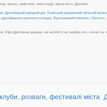
ртер, балкон, амфітеатр, описи подій, афіша міста Дрогобич.
нка
,
Дрогобицький народний дім
,
Львівський академічний обласний музичн
л дрогобицького музичного коледжу
,
Відпочинковий комплекс «Залісся»
,
 Юрія Дрогобича) цікавіша, ніж на bilet.zt.ua, karabas.com, concert.ua, int
 клуби, розваги, фестивалі міста 