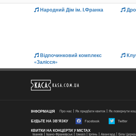
Народний Дім ім. I.Франка
Дро
Відпочинковий комплекс
Клу
«Залісся»
ІНФОРМАЦІЯ
Про нас
Як придбати квиток
Як повернути ко
БУДЬТЕ НА ЗВ'ЯЗКУ
Facebook
Twitter
КВИТКИ НА КОНЦЕРТИ У МІСТАХ
Іванків
Івано-Франківськ
Ізмаїл
Ірпінь
Авангард
Біла Церкв