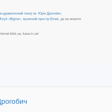
о-драматичний театр ім. Юрія Дрогобич
,
Клуб «Bigme»
,
музичний простір Бігме
, де ви можете
ernet-bilet.ua, kasa.in.ua!
Дрогобич