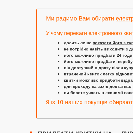
Ми радимо Вам обирати
елект
У чому переваги електронного кви
досить лише
показати його з е
не потрібно навіть виходити з д
його можливо придбати 24 години
його можливо придбати, перебув
він доступний відразу після куп
втрачений квиток легко віднови
квитки можливо придбати відраз
для проходу на захід достатньо
ви берете участь в економії папер
9 із 10 наших покупців обирают