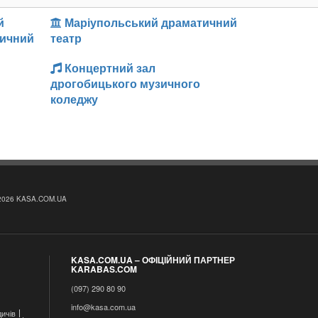
й
Маріупольський драматичний
тичний
театр
Концертний зал
дрогобицького музичного
коледжу
2026 KASA.COM.UA
KASA.COM.UA – ОФІЦІЙНИЙ ПАРТНЕР
KARABAS.COM
(097) 290 80 90
info@kasa.com.ua
ичів