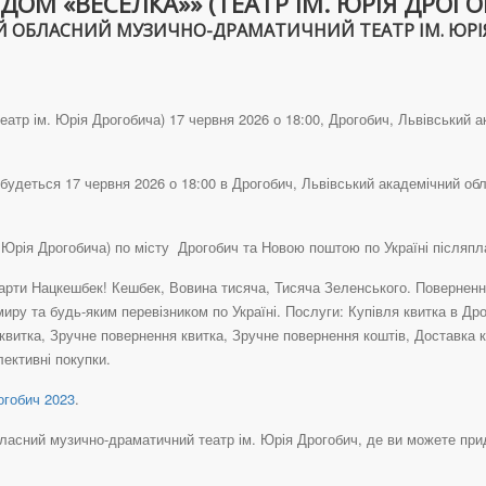
ОМ «ВЕСЕЛКА»» (ТЕАТР ІМ. ЮРІЯ ДРОГО
 ОБЛАСНИЙ МУЗИЧНО-ДРАМАТИЧНИЙ ТЕАТР ІМ. ЮРІЯ Д
атр ім. Юрія Дрогобича) 17 червня 2026 о 18:00, Дрогобич, Львівський 
будеться 17 червня 2026 о 18:00 в Дрогобич, Львівський академічний об
. Юрія Дрогобича) по місту Дрогобич та Новою поштою по Україні післяп
рти Нацкешбек! Кешбек, Вовина тисяча, Тисяча Зеленського. Повернення 
иру та будь-яким перевізником по Україні. Послуги: Купівля квитка в Др
квитка, Зручне повернення квитка, Зручне повернення коштів, Доставка 
лективні покупки.
гобич 2023
.
асний музично-драматичний театр ім. Юрія Дрогобич, де ви можете придбат