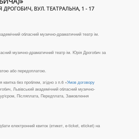
БИЧА)»
РОГОБИЧ, ВУЛ. ТЕАТРАЛЬНА, 1 - 17
академічний обласний музично-драматичний театр ім.
ласний музично-драматичний театр ім. Юрія Дрогобич за
латою або передоплатою.
квитка без проблем, згідно з п.6 «
Умов договору
огобич, Львівський академічний обласний музично-
кур'єром, Післяплата, Передплата, Замовлення
и електронний квиток (етикет, e-ticket, eticket) на