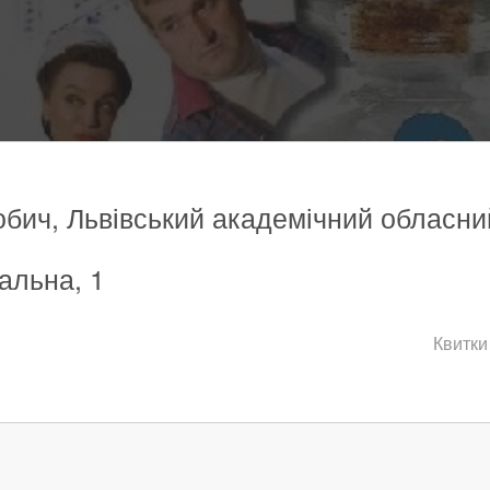
гобич, Львівський академічний обласн
ральна, 1
Квитки