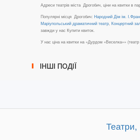
Адреси театрів міста Дрогобич, ціни на квитки в па
Популярні місця Дрогобич:
Народний Дім ім. I.Фра
Маріупольський драматичний театр
,
Концертний за
завжди у нас Купити квиток.
У нас ціна на квитки на «Дурдом «Веселка»» (театр ім.
ІНШІ ПОДІЇ
Театри,