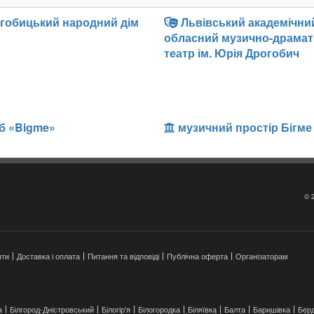
гобицький народний дім
Львівський академічни
обласний музично-драма
театр ім. Юрія Дрогобич
б «Bigme»
музичний простір Бігме
© 
шти
Доставка і оплата
Питання та відповіді
Публічна оферта
Організаторам
а
Білгород-Дністровський
Білогір'я
Білогородка
Біляївка
Балта
Баришівка
Берд