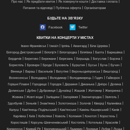
Про нас
Як придбати квиток
Як повернути кошти
Доставка і оплата
Питання та відповіді
Публічна оферта
Організаторам
БУДЬТЕ НА ЗВ'ЯЗКУ
Facebook
Twitter
КВИТКИ НА КОНЦЕРТИ У МІСТАХ
Івано-Франківськ
Ізмаїл
Ірпінь
Авангард
Біла Церква
Білгород-Дністровський
Білогір'я
Білогородка
Біляївка
Балта
Баришівка
Бердичів
Берегово
Бережани
Березань
Бершадь
Богуслав
Борзна
Бориспіль
Бровари
Броди
Буковель
Бурштин
Буськ
Буча
Бучач
Вінниця
Вараш
Васильків
Ватутіне
Верхньодніпровськ
Вишгород
Вознесенськ
Володарка
Володимир
Володимирець
Гадяч
Гайворон
Горішні Плавні
Городище
Городок
Деражня
Диканька
Дніпро
Долина
Долинське
Дубно
Дубровиця
Дунаївці
Жашків
Житомир
Жмеринка
Жовква
Жовті води
Заліщики
Запоріжжя
Звенигородка
Звягель
Здолбунів
Зеньків
Знам'янка
Золотоноша
Золочів
Ківерці
Калинівка
Калуш
Кам'янець-Подільський
Кам'янське
Камінь-Каширський
Канів
Карлівка
Київ
Кобеляки
Ковель
Коломия
Конотоп
Коростень
Коростишів
Корсунь-Шевченківський
Костопіль
Котельва
Красилів
Кременчук
Кривий Ріг
Кропивницький
Ладижин
Лохвиця
Лубни
Луцьк