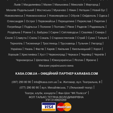
Львів
Магдалинівка
Малин
Маньковка
Миколаїв
Миргород
Могилів-Подольський
Мостиська
Мукачево
Ніжин
Нетішин
Новий Буг
Нововолинськ
Новомосковськ
Новояворівськ
Обухів
Ові́діополь
Одеса
Олександрія
Острог
Первомайськ
Перещепине
Переяслав
Пирятин
Погребище
Подільськ
Полонне
Полтава
Рівне
Радехів
Радомишль
Роздільна
Ромни
с. Бабурка
Сарни
Світловодськ
Свалява
Сквира
Сколе
Славута
Сміла
Сокаль
Старокостянтинів
Стрий
Суми
Тальне
Тернопіль
Тисмениця
Тростянець
Трускавець
Тульчин
Ужгород
Українка
Умань
Фастів
Харків
Хмільник
Хмельницький
Хорол
Хорошів
Христинівка
Хуст
Червоноград
Черкаси
Чернівці
Чернігів
Чорноморськ
Шепетівка
Южноукраїнськ
Яготин
Яремче
Магазин українського вина
KASA.COM.UA – ОФІЦІЙНИЙ ПАРТНЕР KARABAS.COM
(097) 290 80 90
info@kasa.com.ua
м. Житомир, вул. Театральна, 8
(077) 290 80 90
вул. Михайлівська, 7 (Ляльковий театр)
Театри, клуби, концерти
Фан-Шоп "ФК Полісся"
ФОП ТАЛЬКО ТЕТЯНА ВОЛОДИМИРІВНА
ІПН 3149820269