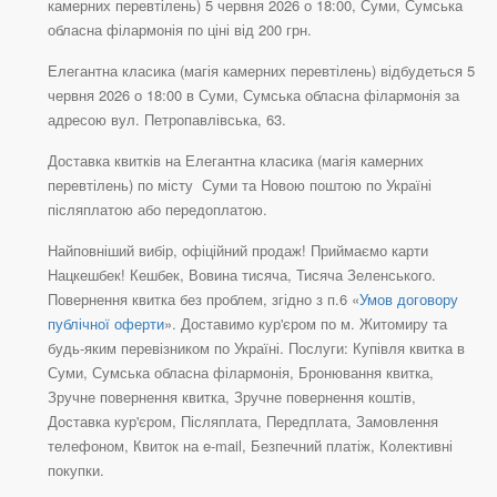
камерних перевтілень) 5 червня 2026 о 18:00, Суми, Сумська
обласна філармонія по ціні від 200 грн.
Елегантна класика (магія камерних перевтілень) відбудеться 5
червня 2026 о 18:00 в Суми, Сумська обласна філармонія за
адресою вул. Петропавлівська, 63.
Доставка квитків на Елегантна класика (магія камерних
перевтілень) по місту Суми та Новою поштою по Україні
післяплатою або передоплатою.
Найповніший вибір, офіційний продаж! Приймаємо карти
Нацкешбек! Кешбек, Вовина тисяча, Тисяча Зеленського.
Повернення квитка без проблем, згідно з п.6 «
Умов договору
публічної оферти
». Доставимо кур'єром по м. Житомиру та
будь-яким перевізником по Україні. Послуги: Купівля квитка в
Суми, Сумська обласна філармонія, Бронювання квитка,
Зручне повернення квитка, Зручне повернення коштів,
Доставка кур'єром, Післяплата, Передплата, Замовлення
телефоном, Квиток на e-mail, Безпечний платіж, Колективні
покупки.