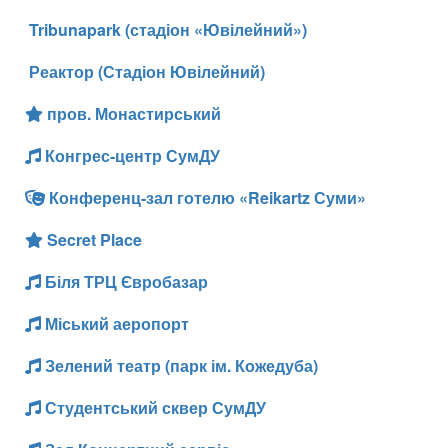
Tribunapark (стадіон «Ювілейний»)
Реактор (Стадіон Ювілейний)
пров. Монастирський
Конгрес-центр СумДУ
Конференц-зал готелю «Reikartz Суми»
Secret Place
Біля ТРЦ Євробазар
Міський аеропорт
Зелений театр (парк ім. Кожедуба)
Студентський сквер СумДУ