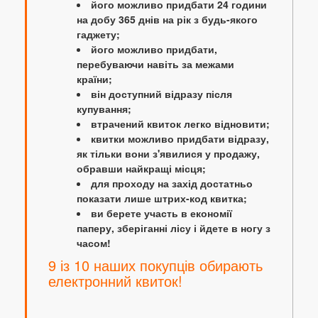
його можливо придбати 24 години
на добу 365 днів на рік з будь-якого
гаджету;
його можливо придбати,
перебуваючи навіть за межами
країни;
він доступний відразу після
купування;
втрачений квиток легко відновити;
квитки можливо придбати відразу,
як тільки вони з'явилися у продажу,
обравши найкращі місця;
для проходу на захід достатньо
показати лише штрих-код квитка;
ви берете участь в економії
паперу, зберіганні лісу і йдете в ногу з
часом!
9 із 10 наших покупців обирають
електронний квиток!