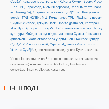
СумДУ
,
Конференц-зал готелю «Reikartz Суми»
,
Secret Place
,
Біля ТРЦ Євробазар
,
Міський аеропорт
,
Зелений театр (парк
ім. Кожедуба)
,
Студентський сквер СумДУ
,
Зал Концертний
сервіс
,
ТРЦ «КИЇВ»
,
МЦ "Романтика"
,
ТРЦ "Лавіна", 3 поверх
,
Східний експрес
,
Трібуна Парк
,
Просто gastro bar
,
Ресторан
«Family»
,
Арт-простір Погріб
,
U:art креативний простір
,
Палац
культури
,
Майданчик під відкритим небом Сумської обласної
філармонії
,
Мала актова зала у приміщенні Конгрес-центру
СумДУ
,
Хаб на Кузнечній
,
Укриття будинку «Укртелеком»
,
Укриття СумДУ
, де ви можете завжди у нас Купити квиток.
У нас ціна на квитки на Елегантна класика (магія камерних
перевтілень) цікавіша, ніж на bilet.zt.ua, karabas.com,
concert.ua, internet-bilet.ua, kasa.in.ua!
ІНШІ ПОДІЇ