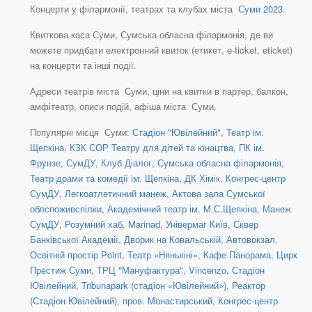
Концерти у філармонії, театрах та клубах міста
Суми 2023
.
Квиткова каса Суми, Сумська обласна філармонія, де ви
можете придбати електронний квиток (етикет, e-ticket, eticket)
на концерти та інші події.
Адреси театрів міста Суми, ціни на квитки в партер, балкон,
амфітеатр, описи подій, афіша міста Суми.
Популярні місця Суми:
Стадіон "Ювілейний"
,
Театр ім.
Щепкіна
,
КЗК СОР Театру для дітей та юнацтва
,
ПК ім.
Фрунзе
,
СумДУ
,
Клуб Діалог
,
Сумська обласна філармонія
,
Театр драми та комедії ім. Щепкіна
,
ДК Хімік
,
Конгрес-центр
СумДУ
,
Легкоатлетичний манеж
,
Актова зала Сумської
облспоживспілки
,
Академічний театр ім. М.С.Щепкіна
,
Манеж
СумДУ
,
Розумний хаб
,
Marinad
,
Універмаг Київ
,
Сквер
Банківської Академії
,
Дворик на Ковальській
,
Автовокзал
,
Освітній простір Point
,
Театр «Нянькіні»
,
Кафе Панорама
,
Цирк
Престиж Суми
,
ТРЦ "Мануфактура"
,
Vincenzo
,
Стадіон
Ювілейний
,
Tribunapark (стадіон «Ювілейний»)
,
Реактор
(Стадіон Ювілейний)
,
пров. Монастирський
,
Конгрес-центр