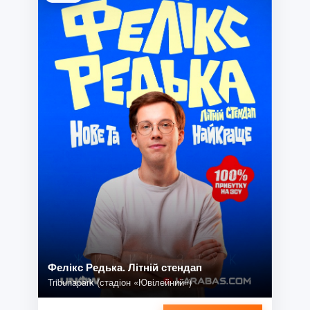
Фелікс Редька. Літній стендап
Tribunapark (стадіон «Ювілейний»)