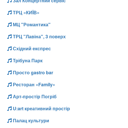
Зал Концертний сервіс
ТРЦ «КИЇВ»
МЦ "Романтика"
ТРЦ "Лавіна", 3 поверх
Східний експрес
Трібуна Парк
Просто gastro bar
Ресторан «Family»
Арт-простір Погріб
U:art креативний простір
Палац культури