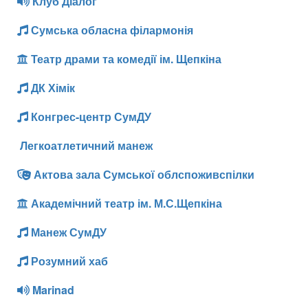
Клуб Діалог
Сумська обласна філармонія
Театр драми та комедії ім. Щепкіна
ДК Хімік
Конгрес-центр СумДУ
Легкоатлетичний манеж
Актова зала Сумської облспоживспілки
Академічний театр ім. М.С.Щепкіна
Манеж СумДУ
Розумний хаб
Marinad