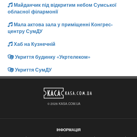
Майданчик під відкритим небом Сумської
обласної філармонії
Мала актова зала у приміщенні Конгрес-
центру СумДУ
Хаб на Кузнечній
Укриття будинку «Укртелеком»
Укриття СумДУ
© 2026 KASA.COM.UA
ІНФОРМАЦІЯ