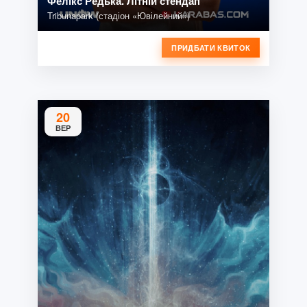
Фелікс Редька. Літній стендап
Tribunapark (стадіон «Ювілейний»)
ПРИДБАТИ КВИТОК
20
ВЕР