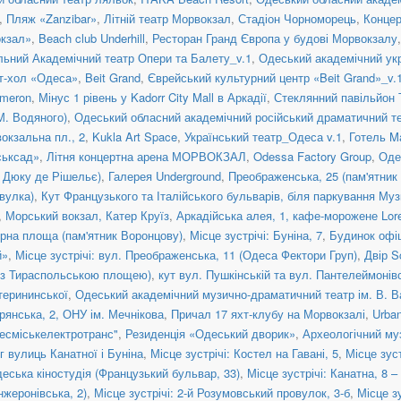
,
Пляж «Zanzibar»
,
Літній театр Морвокзал
,
Стадіон Чорноморець
,
Конце
окзал»
,
Beach club Underhill
,
Ресторан Гранд Європа у будові Морвокзалу
ьний Академічний театр Опери та Балету_v.1
,
Одеський академічний укр
т-хол «Одеса»
,
Beit Grand
,
Єврейський культурний центр «Beit Grand»_v.
ameron
,
Мінус 1 рівень у Kadorr City Mall в Аркадії
,
Стеклянний павільйон 
М. Водяного)
,
Одеський обласний академічний російський драматичний те
окзальна пл., 2
,
Kukla Art Space
,
Український театр_Одеса v.1
,
Готель Ma
ськсад»
,
Літня концертна арена МОРВОКЗАЛ
,
Odessa Factory Group
,
Оде
а Дюку де Рішельє)
,
Галерея Underground
,
Преображенська, 25 (пам'ятник 
вулка)
,
Кут Французького та Італійського бульварів, біля паркування Муз
,
Морський вокзал, Катер Круїз
,
Аркадійська алея, 1, кафе-морожене Lor
рна площа (пам'ятник Воронцову)
,
Місце зустрічі: Буніна, 7
,
Будинок офі
й»
,
Місце зустрічі: вул. Преображенська, 11 (Одеса Фектори Груп)
,
Двір S
яд з Тираспольською площею)
,
кут вул. Пушкінській та вул. Пантелеймонів
атерининської
,
Одеський академічний музично-драматичний театр ім. В. 
рянська, 2, ОНУ ім. Мечнікова
,
Причал 17 яхт-клубу на Морвокзалі
,
Urba
есміськелектротранс"
,
Резиденція «Одеський дворик»
,
Археологічний му
іг вулиць Канатної і Буніна
,
Місце зустрічі: Костел на Гавані, 5
,
Місце зус
деська кіностудія (Французький бульвар, 33)
,
Місце зустрічі: Канатна, 8 
нжеронівська, 2)
,
Місце зустрічі: 2-й Розумовський провулок, 3-б
,
Місце з