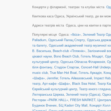
Концерти у філармонії, театрах та клубах міста
Оде
Квиткова каса Одеса, Український театр, де ви можете
Адреси театрів міста Одеса, ціни на квитки в парт
Популярні місця Одеса:
«Ibiza»
,
Зелений Театр Оде
Palladium
,
Одеський Палац Спорту
,
Одеська держа
та балету
,
Одеський академічний театр музичної ко
В. Василька
,
Beach-club «Пляжнік»
,
Залізничний во
цікавої науки
,
Bono Beach Club
,
Готель Моцарт
,
Оде
культурний центр
,
Одеська Обласна Філармонія
,
Од
біля фонтану
,
Стадіон Спартак
,
Concert-Hall Underp
music club
,
True Man Hot Boat
,
Готель Аркадія
,
Конц
«Шафа»
,
Jennifer
,
Готель Айвазовський
,
Impact Hub
театр
,
Арт-кафе «Шафа»
,
Black Sea Hotel
,
Театр Ка
Єврейський культурний центр
,
Театр юного глядача
Лютеранська Церква
,
Зелений театр (Одеса)
,
Одесь
Ресторан «PARK HALL»
,
FRESH MARKET
,
Централь
Будинок Вчених
,
БЦ Kadorr City Mall
,
Концерт-Холл
"Спартак"
,
Одеський театр юного глядача
,
Одеськи