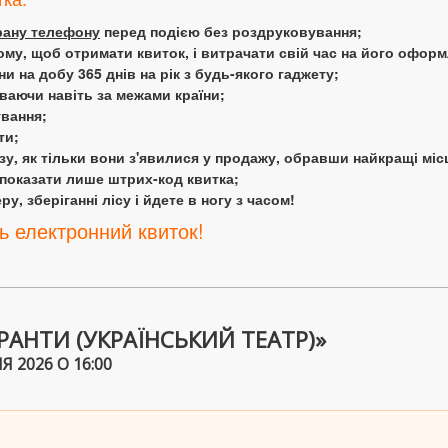
крану телефону
перед подією без роздруковування;
ому, щоб отримати квиток, і витрачати свій час на його офор
 на добу 365 днів на рік з будь-якого гаджету;
аючи навіть за межами країни;
ування;
ти;
у, як тільки вони з'явилися у продажу, обравши найкращі міс
 показати лише штрих-код квитка;
у, зберіганні лісу і йдете в ногу з часом!
ь електронний квиток!
РАНТИ (УКРАЇНСЬКИЙ ТЕАТР)»
 2026 О 16:00