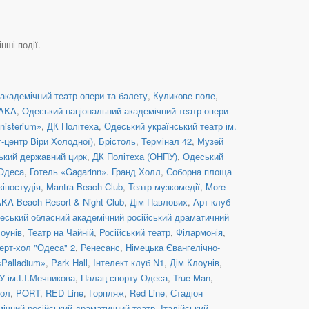
нші події.
академічний театр опери та балету
,
Куликове поле
,
TAKA
,
Одеський національний академічний театр опери
nisterium»
,
ДК Політеха
,
Одеський український театр ім.
т-центр Віри Холодної)
,
Брістоль
,
Термінал 42
,
Музей
ький державний цирк
,
ДК Політеха (ОНПУ)
,
Одеський
Одеса
,
Готель «Gagarinn». Гранд Холл
,
Соборна площа
кіностудія
,
Mantra Beach Club
,
Театр музкомедії
,
More
AKA Beach Resort & Night Club
,
Дім Павлових
,
Арт-клуб
еський обласний академічний російський драматичний
оунів
,
Театр на Чайній
,
Російський театр
,
Філармонія
,
ерт-хол "Одеса" 2
,
Ренесанс
,
Німецька Євангелічно-
«Palladium»
,
Park Hall
,
Інтелект клуб N1
,
Дім Клоунів
,
 ім.І.І.Мечникова
,
Палац спорту Одеса
,
True Man
,
хол
,
PORT
,
RED Line
,
Горпляж
,
Red Line
,
Стадіон
ічний російський драматичний театр
,
Італійський