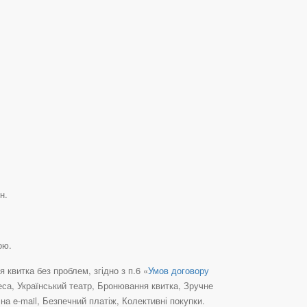
н.
ою.
квитка без проблем, згідно з п.6 «
Умов договору
еса, Український театр, Бронювання квитка, Зручне
а e-mail, Безпечний платіж, Колективні покупки.