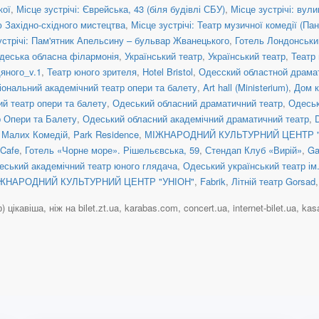
кої
,
Місце зустрічі: Єврейська, 43 (біля будівлі СБУ)
,
Місце зустрічі: вул
ю Західно-східного мистецтва
,
Місце зустрічі: Театр музичної комедії (Па
устрічі: Пам'ятник Апельсину – бульвар Жванецького
,
Готель Лондонськи
деська обласна філармонія
,
Український театр
,
Український театр
,
Театр
дяного_v.1
,
Театр юного зрителя
,
Hotel Bristol
,
Одесский областной драма
іональний академічний театр опери та балету
,
Art hall (Ministerium)
,
Дом 
й театр опери та балету
,
Одеський обласний драматичний театр
,
Одеськ
 Опери та Балету
,
Одеський обласний академічний драматичний театр
,
D
 Малих Комедій
,
Park Residence
,
МІЖНАРОДНИЙ КУЛЬТУРНИЙ ЦЕНТР "
 Cafe
,
Готель «Чорне море». Рішельєвська, 59
,
Стендап Клуб «Вирій»
,
Ga
еський академічний театр юного глядача
,
Одеський український театр ім
ЖНАРОДНИЙ КУЛЬТУРНИЙ ЦЕНТР "УНІОН"
,
Fabrik
,
Літній театр Gorsad
цікавіша, ніж на bilet.zt.ua, karabas.com, concert.ua, internet-bilet.ua, kasa