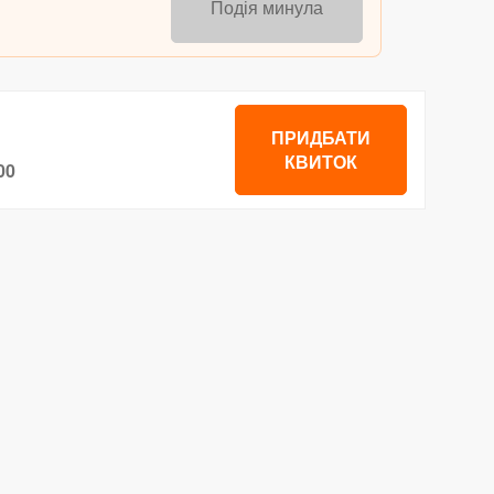
Подія минула
ПРИДБАТИ
КВИТОК
00