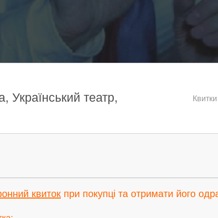
а, Український театр,
Квитки
ронний квиток
при покупці та отримати його одра
тка: