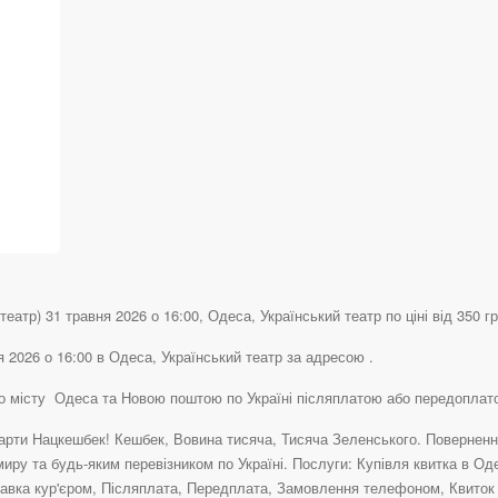
еатр) 31 травня 2026 о 16:00, Одеса, Український театр по ціні від 350 гр
я 2026 о 16:00 в Одеса, Український театр за адресою .
 по місту Одеса та Новою поштою по Україні післяплатою або передоплат
рти Нацкешбек! Кешбек, Вовина тисяча, Тисяча Зеленського. Повернення 
иру та будь-яким перевізником по Україні. Послуги: Купівля квитка в Од
авка кур'єром, Післяплата, Передплата, Замовлення телефоном, Квиток н