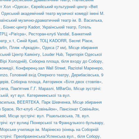
рт Хол «Одеса»
,
Єврейський культурний центр «Beit
,
Одеський академічний театр музичної комедії імені М.
аїнський музично-драматичний театр ім. В. Василька
,
1
,
Бізнес-центр Kadorr
,
Український театр
,
Готель
ТРЦ «Рів'єра»
,
Ресторан-клуб Vandal
,
Банкетний
атр_v.1
,
Синій Краб
,
ТОЦ KADORR
,
Secret Place
,
rlin
,
Пляж «Аркадія»
,
Одеса (7 км)
,
Місце збирання
ський Центр Каякінгу
,
Louder Hub
,
Територія Одеської
Вірі Холодній)
,
Соборна площа, біля входу до Собору
,
комедії
,
Конференц-зал Wall Street
,
Raziotel Маренеро
,
enzo
,
Головний вхід Оперного театру
,
Дерибасівська, 9
церів
,
Соборна площа
,
Авторинок «Біля двох стовпів»
,
cena
,
Пам'ятник Г.Г. Маразлі
,
MBarGo
,
Місце зустрічі:
ській
,
кут вул. Катерининської та вул.
Василька
,
BEERTEKA
,
Парк Шевченка
,
Місце збирання
n Space
,
Яхт-клуб «Совіньйон»
,
Пансіонат Совіньйон
,
зей
,
Місце зустрічі: вул. Рішельєвська, 78
,
вул.
трічі: кут вулиці Піонерської та Французького бульвару
,
– Морське училище ім. Марінеско (кінець на Соборній
устрічі: Преображенська/Успенська вул., біля Собору
,