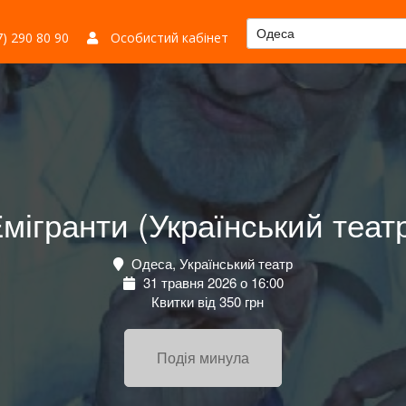
Одеса
) 290 80 90
Особистий кабінет
мігранти (Український теат
Одеса, Український театр
31 травня 2026 о 16:00
Квитки від 350 грн
Подія минула