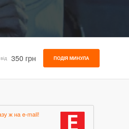
350 грн
 від
ПОДІЯ МИНУЛА
зу ж на e-mail!