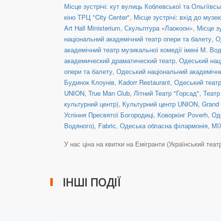
Місце зустрічі: кут вулиць Коблевської та Ольгіївсь
кіно ТРЦ "City Center"
,
Місце зустрічі: вхід до музе
Art Hall Ministerium
,
Скульптура «Лаокоон»
,
Місце з
національний академічний театр опери та балету
,
О
академічний театр музикальної комедії імені М. Во
академический драматический театр
,
Одеський нац
опери та балету
,
Одеський національний академічни
Будинок Клоунів
,
Kadorr Restaurant
,
Одеський театр
UNION
,
True Man Club
,
Літний Театр "Горсад"
,
Театр
культурний центр)
,
Культурний центр UNION
,
Grand
Успіння Пресвятої Богородиці
,
Коворкінг Poverh
,
Од
Водяного)
,
Fabric
,
Одеська обласна філармонія
,
МІ
У нас ціна на квитки на Емігранти (Український театр) 
ІНШІ ПОДІЇ