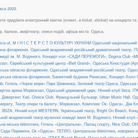
са 2023
.
 придбати електронний квиток (етикет, e-ticket, eticket) на концерти та і
ер, балкон, амфітеатр, описи подій, афіша міста Одеса.
са ut
,
М І Н І С Т Е Р С Т О КУЛЬТУРІ УКРАЇНИ Одеський національний 
вна філармонія
,
Одеський академічний російський драматичний театр
,
I
медії ім. М. Водяного
,
Концерт-хол «САДИ ПЕРЕМОГИ»
,
Dogma Club «Mi
кзал
,
Єврейський культурний центр «Beit Grand»
,
Одеська Кіностудія (Ар
ська обласна філармонія
,
Одеський академічний російський театр
,
Одес
еська обласна філармонія
,
Банкетний будинок Ренесанс
,
Концерт-Холл 
ub
,
Готель «Чорне море» Парк Шевченка
,
Зелений театр Одеса
,
Одеська 
ертна арена Морвокзал
,
Одеський державний цирк
,
Нічний клуб Ibiza
,
IT
,
Дивергент Хаб
,
Choice Club
,
Французький Бульвар
,
Urban Music Hall
,
Од
мерату
,
Театр опери та балету
,
Морвокзал
,
Комплекс Ок. Одеса»
,
Дім Кл
,
IBIZA
,
Нічний клуб WESTERN
,
Український театр
,
Bright On Beach
,
Конц
кий академічний театр музичної комедії імені М. Водяного
,
Нічний клуб 
на міська бібліотека
,
Готель «Центральна»
,
Палац спорту
,
Nice Club
,
ОНУ
 Сади Перемоги
,
Ок «Одеса»
,
ТЕПЛО
,
Центральна бібліотека, коворкінг-
й обласний театр ляльок
,
ITAKA Beach Resort
,
Одеський обласний академ