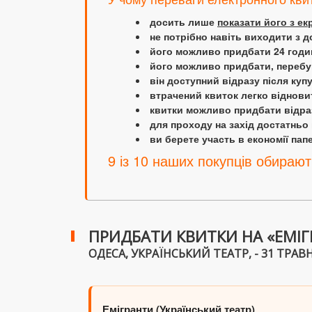
досить лише
показати його з е
не потрібно навіть виходити з д
його можливо придбати 24 години
його можливо придбати, перебув
він доступний відразу після куп
втрачений квиток легко віднови
квитки можливо придбати відраз
для проходу на захід достатньо
ви берете участь в економії папер
9 із 10 наших покупців обирают
ПРИДБАТИ КВИТКИ НА «ЕМІГ
ОДЕСА, УКРАЇНСЬКИЙ ТЕАТР, - 31 ТРАВНЯ
Емігранти (Український театр)