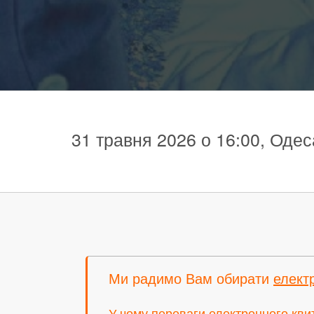
31 травня 2026 о 16:00, Одес
Ми радимо Вам обирати
елект
У чому переваги електронного кви