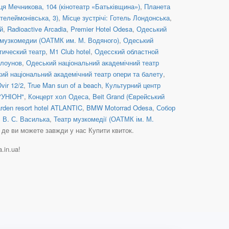
иця Мечникова, 104 (кінотеатр «Батьківщина»)
,
Планета
нтелеймонівська, 3)
,
Місце зустрічі: Готель Лондонська
,
й
,
Radioactive Arcadia
,
Premier Hotel Odesa
,
Одеський
 музкомедии (ОАТМК им. М. Водяного)
,
Одеський
тический театр
,
М1 Club hotel
,
Одесский областной
клоунов
,
Одеський національний академічний театр
ий національний академічний театр опери та балету
,
vіr 12/2
,
True Man sun of a beach
,
Культурний центр
УНІОН"
,
Концерт хол Одеса
,
Beit Grand (Єврейський
rden resort hotel ATLANTIC
,
BMW Motorrad Odesa
,
Собор
. В. С. Василька
,
Театр музкомедії (ОАТМК ім. М.
, де ви можете завжди у нас Купити квиток.
.in.ua!