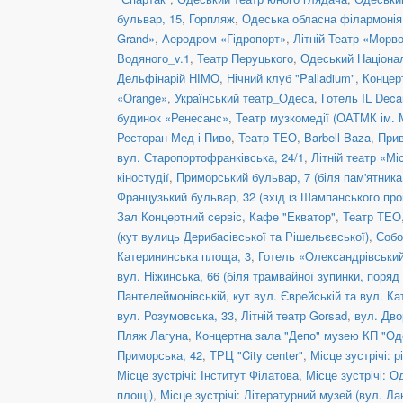
бульвар, 15
,
Горпляж
,
Одеська обласна філармонія
Grand»
,
Аеродром «Гідропорт»
,
Літній Театр «Морв
Водяного_v.1
,
Театр Перуцького
,
Одеський Націонал
Дельфінарій НІМО
,
Нічний клуб "Palladium"
,
Концер
«Orange»
,
Український театр_Одеса
,
Готель IL Dec
будинок «Ренесанс»
,
Театр музкомедії (ОАТМК ім. 
Ресторан Мед і Пиво
,
Театр ТЕО
,
Barbell Baza
,
Прив
вул. Старопортофранківська, 24/1
,
Літній театр «Мі
кіностудії
,
Приморський бульвар, 7 (біля пам'ятник
Французький бульвар, 32 (вхід із Шампанського про
Зал Концертний сервіс
,
Кафе "Екватор"
,
Театр ТЕО
(кут вулиць Дерибасівської та Рішельєвської)
,
Собо
Катерининська площа, 3
,
Готель «Олександрівськи
вул. Ніжинська, 66 (біля трамвайної зупинки, пор
Пантелеймонівській
,
кут вул. Єврейській та вул. К
вул. Розумовська, 33
,
Літній театр Gorsad
,
вул. Дво
Пляж Лагуна
,
Концертна зала "Депо" музею КП "Од
Приморська, 42
,
ТРЦ "City center"
,
Місце зустрічі: р
Місце зустрічі: Інститут Філатова
,
Місце зустрічі: О
площі)
,
Місце зустрічі: Літературний музей (вул. Ла