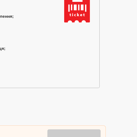
млення;
ця;