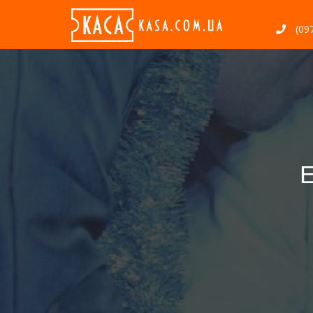
(097
Е