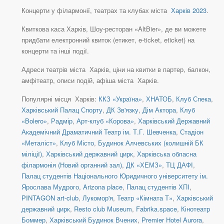
Концерти у філармонії, театрах та клубах міста
Харків 2023
.
Квиткова каса Харків, Шоу-ресторан «AltBier», де ви можете
придбати електронний квиток (етикет, e-ticket, eticket) на
концерти та інші події.
Адреси театрів міста Харків, ціни на квитки в партер, балкон,
амфітеатр, описи подій, афіша міста Харків.
Популярні місця Харків:
ККЗ «Україна»
,
ХНАТОБ
,
Клуб Спека
,
Харківський Палац Спорту
,
ДК Зв'язку
,
Дім Актора
,
Клуб
«Bolero»
,
Радмір
,
Арт-клуб «Корова»
,
Харківський Державний
Академічний Драматичний Театр ім. Т.Г. Шевченка
,
Стадіон
«Металіст»
,
Клуб Місто
,
Будинок Алчевських (колишній БК
міліції)
,
Харківський державний цирк
,
Харківська обласна
філармонія (Новий органний зал)
,
ДК «ХЕМЗ»
,
ТЦ ДАФІ
,
Палац студентів Національного Юридичного університету ім.
Ярослава Мудрого
,
Arizona place
,
Палац студентів ХПІ
,
PINTAGON art-club
,
Лукомор'я
,
Театр «Кімната Т»
,
Харківський
державний цирк
,
Resto club Museum
,
Fabrika.space
,
Кінотеатр
Боммер
,
Харківський Будинок Вчених
,
Premier Hotel Aurora
,