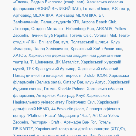
«Спека»
,
Радмір Експохол (конф. зал)
,
Харківська обласна
філармонія (НОВИЙ ВЕЛИКИЙ ЗАЛ)
,
Готель «Овіс»
,
P.S театр
,
Арт-завод МЕХАНІКА
,
Арт-завод МЕХАНІКА
,
БК
Залізничників
,
Палац студентів ХПІ
,
Arizona Beach Club
,
Літопарк
,
Стадіон Металіст
,
Heisenberg Pub
,
ARKADA
,
Yellow
Zeppelin
,
Нічний Клуб Paprika
,
Готель Овіс
,
Vorona i Mul
,
Театр-
студія «ЛІК»
,
Brilliant Bar
,
вул. Полтавський шлях,4
,
Клуб
«Болеро»
,
Палац Залізничник
,
Креативний Хаб «Розвиток»
,
ХАТОБ
,
Харківський державний академічний драматичний
театр ім. Т. Шевченка
,
ДК Металіст
,
Харківський художній
музей
,
ТРК Французький бульвар
,
Харківський обласний
Палац дитячої та юнацької творчості
,
J club
,
ICON
,
Харківська
філармонія (Велика зала)
,
Gatsby Bar
,
клуб Аргус
,
Харківський
будинок вчених
,
Готель Kharkiv Palace
,
Харківська обласна
філармонія
,
Авторинок Автоград
,
Клуб Харківського
Національного університету Повітряних Сил
,
Харківський
дельфінарій NEMO
,
44 Favourite place
,
2 поверх офісного
центру "Platinum Plaza" Медіацентр "Час"
,
Art Club Yellow
Zeppelin
,
Ресторан «Craft»
,
Арт-кафе Ван Гог
,
Готель
REIKARTZ
,
Харківський театр для дітей та юнацтва (ХТДЮ)
,
Харківський театр для дітей та юнацтва
,
Зал Концертний