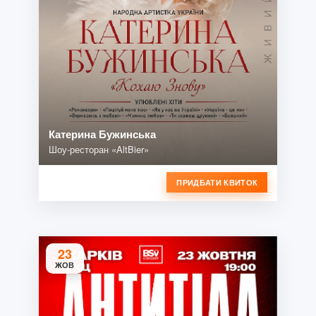
Катерина Бужинська
Шоу-ресторан «AltBier»
ПРИДБАТИ КВИТОК
23
ЖОВ