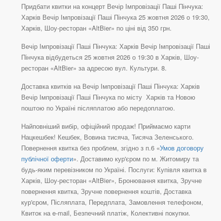
Придбати квитки на концерт Вечір Імпровізації Паші Пінчука:
Харків Вечір Імпровізації Паші Пінчука 25 жовтня 2026 о 19:30,
Харків, Шоу-ресторан «AltBier» по ціні від 350 грн.
Вечір Імпровізації Паші Пінчука: Харків Вечір Імпровізації Паші
Пінчука відбудеться 25 жовтня 2026 о 19:30 в Харків, Шоу-
ресторан «AltBier» за адресою вул. Культури. 8.
Доставка квитків на Вечір Імпровізації Паші Пінчука: Харків
Вечір Імпровізації Паші Пінчука по місту Харків та Новою
поштою по Україні післяплатою або передоплатою.
Найповніший вибір, офіційний продаж! Приймаємо карти
Нацкешбек! Кешбек, Вовина тисяча, Тисяча Зеленського.
Повернення квитка без проблем, згідно з п.6 «
Умов договору
публічної оферти
». Доставимо кур'єром по м. Житомиру та
будь-яким перевізником по Україні. Послуги: Купівля квитка в
Харків, Шоу-ресторан «AltBier», Бронювання квитка, Зручне
повернення квитка, Зручне повернення коштів, Доставка
кур'єром, Післяплата, Передплата, Замовлення телефоном,
Квиток на e-mail, Безпечний платіж, Колективні покупки.