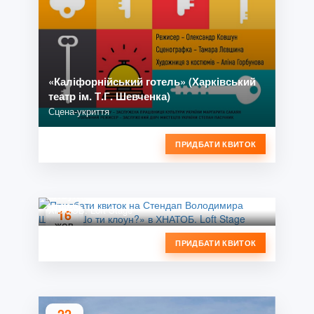
«Каліфорнійський готель» (Харківський
театр ім. Т.Г. Шевченка)
Сцена-укриття
ПРИДБАТИ КВИТОК
Стендап Володимира Шумко «Шо ти
клоун?»
ХНАТОБ. Loft Stage
16
ЖОВ
ПРИДБАТИ КВИТОК