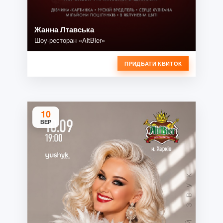
Жанна Лтавська
Шоу-ресторан «AltBier»
ПРИДБАТИ КВИТОК
10
ВЕР