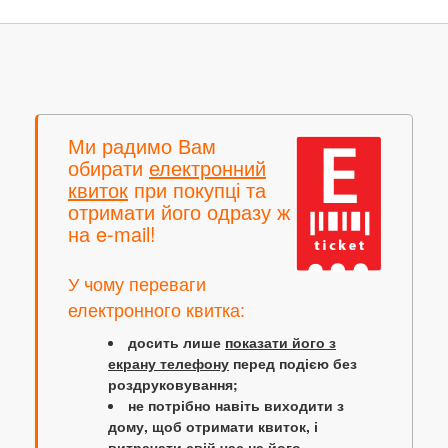
Ми радимо Вам
обирати
електронний
квиток
при покупці та
отримати його одразу ж
на e-mail!
У чому переваги
електронного квитка:
досить лише
показати його з
екрану телефону
перед подією без
роздруковування;
не потрібно навіть виходити з
дому, щоб отримати квиток, і
витрачати свій час на його