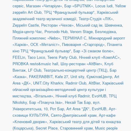
сервіс
,
Магазин «Читаріум»
,
Бар «SPUTNIK»
,
Locus ludi
,
Yellow
zeppelin Art Club
,
ТРЦ "Французький бульвар"
,
Харківський
академічний театр музичної комедії
,
Театр-Студія «ЛІК»
,
Zeppelin Castle
,
Ресторан «Чехов»
,
Міський сад ім. Шевченка
,
Медіа-центр Час
,
Promodo Hub
,
Venom Stage
,
Безлюдівка,
Пляжний комплекс «Nebo»
,
ТЕРМІНАЛ С, Міжнародний аеропт
«Харків»
,
ОСК «Металіст»
,
Пивоварня «Старгород»
,
Планета
кіно ТРЦ "Французький бульвар"
,
Бар «Зі смаком болю»
,
FEELin
,
Taco Loco
,
Teens Party Club
,
Нічний клуб «КомпАС»
,
PROBKA resto&music hall
,
Шоу-ресторан «AltBier»
,
Клуб
Винтаж
,
LF Club
,
Театрально-концертний центр (ТКЦ)
,
Бар
«Казка»
,
FAKERABBIT
,
Kafe 27
,
Unit sity
,
ЄрміловЦентр
,
Art
Area «ДК»
,
UNIT.City Kharkiv
,
Radmir Club
,
AltBier
,
Харківський
обласний організаційно-методичний центр культури і
мистецтва
,
«Вітальня»
,
Нічний клуб Radmir
,
EvoHUB
,
ТРЦ
Nikolsky
,
Бар «Плакуча Іва»
,
Нехай Так Бар
,
вул.
Університетська, 10
,
Рот Бар
,
Art Area "ДК"
,
EvoHUB
,
Арт-
сховище КУЛЬТУРА
,
Свято-Дмитрівський храм
,
Арт-кафе
«Кленовий дворик»
,
Харківський театр для дітей та юнацтва
(Коцарська)
,
Secret Place
,
Старовинний храм
,
Music people