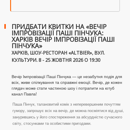
ПРИДБАТИ КВИТКИ НА «ВЕЧІР
ІМПРОВІЗАЦІЇ ПАШІ ПІНЧУКА:
ХАРКІВ ВЕЧІР ІМПРОВІЗАЦІЇ ПАШІ
ПІНЧУКА»
ХАРКІВ, ШОУ-РЕСТОРАН «ALTBIER», ВУЛ.
КУЛЬТУРИ. 8 - 25 ЖОВТНЯ 2026 О 19:30
Вечір Імпровізації Паші Пінчука — це незабутня подія для
всіх, живе спілкування та справжні емоції. Вечір, де кожен
глядач може стати частиною шоу і потрапити на ютуб
канал Павла!
Паша Пінчук, талановитий комік з неперевершеним почуттям
гумору, запрошує всіх на вечір, де можна посміятися від душі,
занурившись у його спостереження за абсурдністю сучасного
світу, стосунками та особистими пригодами.