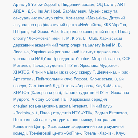
Арт-клуб Yellow Zeppelin
,
Південний вокзал
,
ОЦ Естет
,
ART
AREA «ДК»
,
Iris Art Hotel
,
БарМалевич
,
Музей сексу та
сексуальних культур світу
,
Арт-завод «Механіка»
,
Дитячий
лікувально-профілактичний центр «Неболійка»
,
ККЗ Україна
,
ПТІцент
,
Fat Goose Pub
,
Театрально-концертний центр
,
Палац
спорту "Локомотив" імені Г. М. Кірпі
,
LF Club
,
Харківський
державний академічний театр опери та балету імені М. В.
Лисенка
,
Харківський регіональний інститут державного
управління НАДУ за Президента України
,
Метро Гагаріна
,
ОСК
Металіст
,
Палац студентів НПУ ім. Ярослава Мудрого»
,
ХНАТОБ, Літній майданчик (з боку скверу Т.Шевченка)
,
«Ірис»
Арт готель
,
Пейнтбольний клуб Forpost
,
Клочківська, 3, 2й
поверх
,
Салтівський Лід
,
Готель «Аврора»
,
Клуб «Місто»
,
ХНАТОБ (Камерна сцена)
,
Палац студентів НПУ ім. Ярослава
Мудрого
,
Victory Concert Hall
,
Харківська середня
спеціалізована музична школа інтернат
,
Нічний клуб
«Radmir»_v.1
,
Палац студентів НТУ «ХПІ»
,
Радмір Експохол
,
Центральний парк культури та відпочинку
,
Театрально-
Концетний Центр
,
Харківський академічний театр музичної
комедії
,
Тренінговий центр «SoFine»
,
Готель «Харків»
,
Клуб