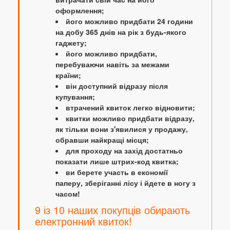
оформлення;
його можливо придбати 24 години
на добу 365 днів на рік з будь-якого
гаджету;
його можливо придбати,
перебуваючи навіть за межами
країни;
він доступний відразу після
купування;
втрачений квиток легко відновити;
квитки можливо придбати відразу,
як тільки вони з'явилися у продажу,
обравши найкращі місця;
для проходу на захід достатньо
показати лише штрих-код квитка;
ви берете участь в економії
паперу, зберіганні лісу і йдете в ногу з
часом!
9 із 10 наших покупців обирають
електронний квиток!