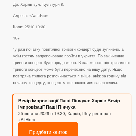
Де: Харків вул. Культури 8.
Адреса: «АльтБір»
Коли: 25/10 19:30
18+
*у разі початку повітряної тривоги концерт буде зупинено, а
усім гостям запропоновано пройти в укриття. По закінченню
тривоги концерт буде продовжено. В залежності від тривалості
тривоги концерт може бути перенесено на іншу дату. Якщо
повітряна тривога розпочинається пізніше, аніж за годину від
початку концерту, концерт може вважатися завершеним.
Вечір Імпровізації Паші Пінчука: Харків Вечір
Імпровізації Паші Пінчука
25 жовтня 2026 о 19:30, Харків, Шоу-ресторан
«AltBier»
Придбати квиток