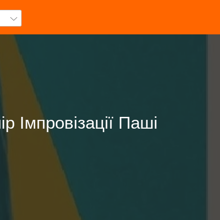
ір Імпровізації Паші