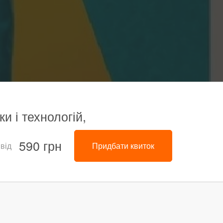
и і технологій,
590 грн
 від
Придбати квиток