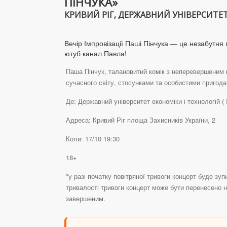
ПІНЧУКА»
КРИВИЙ РІГ, ДЕРЖАВНИЙ УНІВЕРСИТЕТ Е
Вечір Імпровізації Паші Пінчука — це незабутня 
ютуб канал Павла!
Паша Пінчук, талановитий комік з неперевершеним п
сучасного світу, стосунками та особистими пригода
Де: Державний університет економіки і технологій ( 
Адреса: Кривий Ріг площа Захисників України, 2
Коли: 17/10 19:30
18+
*у разі початку повітряної тривоги концерт буде зу
тривалості тривоги концерт може бути перенесено н
завершеним.