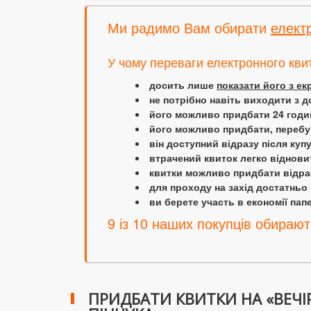
Ми радимо Вам обирати
елект
У чому переваги електронного кви
досить лише
показати його з е
не потрібно навіть виходити з д
його можливо придбати 24 години
його можливо придбати, перебув
він доступний відразу після куп
втрачений квиток легко віднови
квитки можливо придбати відраз
для проходу на захід достатньо
ви берете участь в економії папер
9 із 10 наших покупців обирают
ПРИДБАТИ КВИТКИ НА «ВЕЧІР 