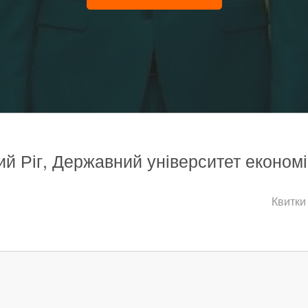
ий Ріг, Державний університет економік
Квитки