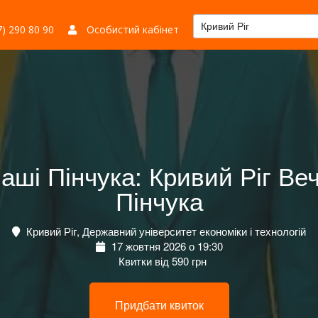
Кривий Ріг
) 290 80 90
Особистий кабінет
Паші Пінчука: Кривий Ріг Веч
Пінчука
Кривий Ріг, Державний університет економіки і технологій
17 жовтня 2026 о 19:30
Квитки від 590 грн
Придбати квиток