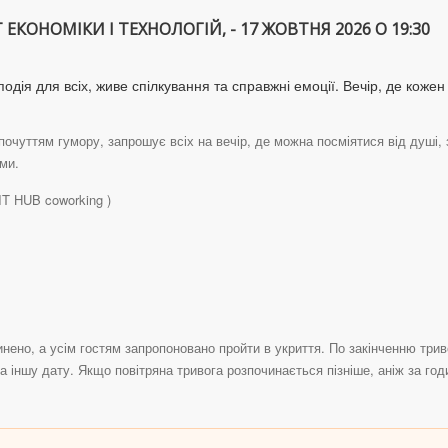
КОНОМІКИ І ТЕХНОЛОГІЙ, - 17 ЖОВТНЯ 2026 О 19:30
подія для всіх, живе спілкування та справжні емоції. Вечір, де кож
очуттям гумору, запрошує всіх на вечір, де можна посміятися від душі,
ми.
IT HUB coworking )
пинено, а усім гостям запропоновано пройти в укриття. По закінченню три
а іншу дату. Якщо повітряна тривога розпочинається пізніше, аніж за го