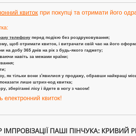
ронний квиток
при покупці та отримати його одра
тка:
крану телефону
перед подією без роздруковування;
ому, щоб отримати квиток, і витрачати свій час на його офор
 на добу 365 днів на рік з будь-якого гаджету;
аючи навіть за межами країни;
ування;
ти;
у, як тільки вони з'явилися у продажу, обравши найкращі міс
 показати лише штрих-код квитка;
у, зберіганні лісу і йдете в ногу з часом!
ь електронний квиток!
ІМПРОВІЗАЦІЇ ПАШІ ПІНЧУКА: КРИВИЙ РІ