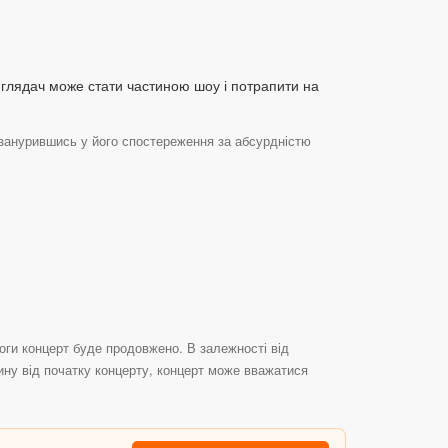
ен глядач може стати частиною шоу і потрапити на
 занурившись у його спостереження за абсурдністю
воги концерт буде продовжено. В залежності від
дину від початку концерту, концерт може вважатися