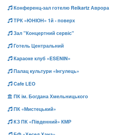
Конференц-зал готелю Reikartz Аврора
ТРК «ЮНІОН» 1й - поверх
Зал "Концертний сервіс"
Готель Центральний
Караоке клуб «ESENIN»
Палац культури «Інгулець»
Cafe LEO
ПК ім. Богдана Хмельницького
ПК «Мистецький»
КЗ ПК «Південний» КМР
БФ «Хесед Хана»