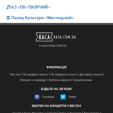
КЗ «ПК»ТВОРЧИЙ»
Палац Культури «Мистецький»
© 2026 KASA.COM.UA
ІНФОРМАЦІЯ
Про нас
Як придбати квиток
Як повернути кошти
Доставка і оплата
Питання та відповіді
Публічна оферта
Організаторам
БУДЬТЕ НА ЗВ'ЯЗКУ
Facebook
Twitter
КВИТКИ НА КОНЦЕРТИ У МІСТАХ
Іванків
Івано-Франківськ
Ізмаїл
Ірпінь
Авангард
Біла Церква