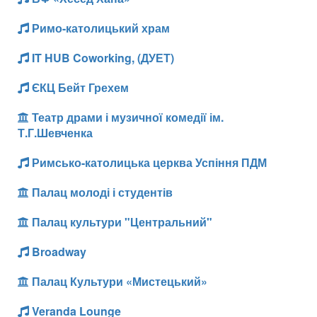
Римо-католицький храм
IT HUB Coworking, (ДУЕТ)
ЄКЦ Бейт Грехем
Театр драми і музичної комедії ім.
Т.Г.Шевченка
Римсько-католицька церква Успіння ПДМ
Палац молоді і студентів
Палац культури "Центральний"
Broadway
Палац Культури «Мистецький»
Veranda Lounge