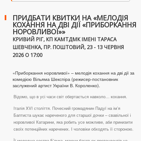
ПРИДБАТИ КВИТКИ НА «МЕЛОДІЯ
КОХАННЯ НА ДВІ ДІЇ «ПРИБОРКАННЯ
НОРОВЛИВОЇ»»
КРИВИЙ РІГ, КП КАМТДМК ІМЕНІ ТАРАСА
ШЕВЧЕНКА, ПР. ПОШТОВИЙ, 23 - 13 ЧЕРВНЯ
2026 О 17:00
«Приборкання норовливої» – мелодія кохання на дві дії за
комедією Вільяма Шекспіра (режисер-постановник
заслужений артист України В. Короленко).
Відомо, що в усі часи світ обертається навколо… кохання.
Італія XVI століття. Почесний громадянин Падуї на ім’я
Баптиста шукає нареченого для старшої дочки – свавільної і
норовливої Катарини, яка робить усе можливе, аби принизити
своїх потенційних наречених. І чоловіки обходять її стороною.
Її молодша сестра Б’янка, маючи багатьох претендентів на