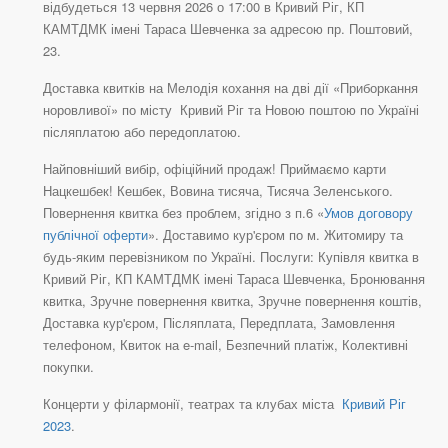
відбудеться 13 червня 2026 о 17:00 в Кривий Ріг, КП
КАМТДМК імені Тараса Шевченка за адресою пр. Поштовий,
23.
Доставка квитків на Мелодія кохання на дві дії «Приборкання
норовливої» по місту Кривий Ріг та Новою поштою по Україні
післяплатою або передоплатою.
Найповніший вибір, офіційний продаж! Приймаємо карти
Нацкешбек! Кешбек, Вовина тисяча, Тисяча Зеленського.
Повернення квитка без проблем, згідно з п.6 «
Умов договору
публічної оферти
». Доставимо кур'єром по м. Житомиру та
будь-яким перевізником по Україні. Послуги: Купівля квитка в
Кривий Ріг, КП КАМТДМК імені Тараса Шевченка, Бронювання
квитка, Зручне повернення квитка, Зручне повернення коштів,
Доставка кур'єром, Післяплата, Передплата, Замовлення
телефоном, Квиток на e-mail, Безпечний платіж, Колективні
покупки.
Концерти у філармонії, театрах та клубах міста
Кривий Ріг
2023
.