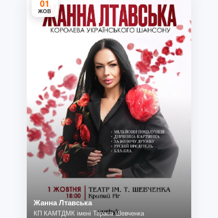
01
ЖОВ
Жанна Лтавська
КП КАМТДМК імені Тараса Шевченка