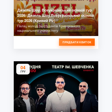
Дизель Шоу. Всеукраїнський осінній тур
2026: Дизель Шоу.Всеукраїнський осінній
тур 2026 (Кривий Ріг)
Палац молоді та студентів Криворізького
національного універсітету
ПРИДБАТИ КВИТОК
04
ГРУ