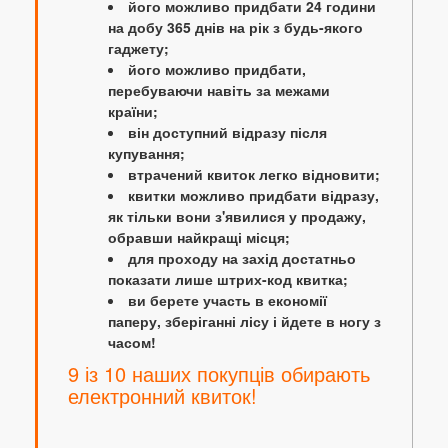
його можливо придбати 24 години
на добу 365 днів на рік з будь-якого
гаджету;
його можливо придбати,
перебуваючи навіть за межами
країни;
він доступний відразу після
купування;
втрачений квиток легко відновити;
квитки можливо придбати відразу,
як тільки вони з'явилися у продажу,
обравши найкращі місця;
для проходу на захід достатньо
показати лише штрих-код квитка;
ви берете участь в економії
паперу, зберіганні лісу і йдете в ногу з
часом!
9 із 10 наших покупців обирають
електронний квиток!