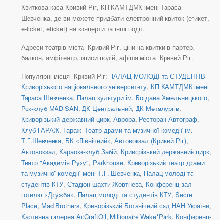
Квиткова каса Кривий Ріг, КП КАМТДМК імені Тараса
Шевченка, де ви можете придбати електронний квиток (етикет,
e-ticket, eticket) на концерти та інші події.
Адреси театрів міста Кривий Ріг, ціни на квитки в партер,
балкон, амфітеатр, описи подій, афіша міста Кривий Ріг.
Популярні місця Кривий Ріг:
ПАЛАЦ МОЛОДІ та СТУДЕНТІВ
Криворізького національного університету
,
КП КАМТДМК імені
Тараса Шевченка
,
Палац культури ім. Богдана Хмельницького
,
Рок-клуб MADiSAN
,
ДК Центральний
,
ДК Металургів
,
Криворізький державний цирк
,
Аврора
,
Ресторан Автограф
,
Клуб ГАРАЖ
,
Гараж
,
Театр драми та музичної комедії ім.
Т.Г.Шевченка
,
БК «Північний»
,
Автовокзал (Кривий Ріг)
,
Автовокзал
,
Караоке-клуб Забій
,
Криворізький державний цирк
,
Театр "Академія Руху"
,
Parkhouse
,
Криворізький театр драми
та музичної комедії імені Т.Г. Шевченка
,
Палац молоді та
студентів КТУ
,
Стадіон шахти Жовтнева
,
Конференц-зал
готелю «Дружба»
,
Палац молоді та студентів КТУ
,
Secret
Place
,
Mad Brothers
,
Криворізький Ботанічний сад НАН України
,
Картинна галерея ArtCraftOil
,
Millionaire Wake*Park
,
Конференц-