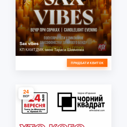
Sax vibes
КП КАМТДМК імені Тараса Шевченка
ПРИДБАТИ КВИТОК
24
ВЕР