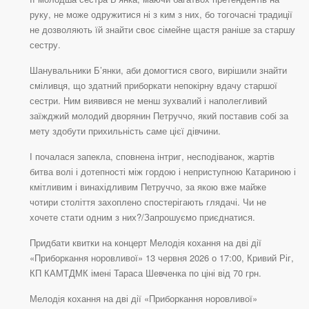
руку, не може одружитися ні з ким з них, бо тогочасні традиції
не дозволяють їй знайти своє сімейне щастя раніше за старшу
сестру.
Шанувальники Б’янки, аби домогтися свого, вирішили знайти
сміливця, що здатний приборкати непокірну вдачу старшої
сестри. Ним виявився не менш зухвалий і наполегливий
заїжджий молодий дворянин Петруччо, який поставив собі за
мету здобути прихильність саме цієї дівчини.
І почалася запекла, сповнена інтриг, несподіванок, жартів
битва волі і дотепності між гордою і неприступною Катариною і
кмітливим і винахідливим Петруччо, за якою вже майже
чотири століття захоплено спостерігають глядачі. Чи не
хочете стати одним з них?/Запрошуємо приєднатися.
Придбати квитки на концерт Мелодія кохання на дві дії
«Приборкання норовливої» 13 червня 2026 о 17:00, Кривий Ріг,
КП КАМТДМК імені Тараса Шевченка по ціні від 70 грн.
Мелодія кохання на дві дії «Приборкання норовливої»