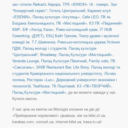
зал готелю Reikartz Аврора
,
ТРК «ЮНІОН» 1й - поверх
,
Зал
"Концертний сервіс"
,
Готель Центральний
,
Караоке клуб
«ESENIN»
,
Палац культури «Інгулець»
,
Cafe LEO
,
ПК ім.
Богдана Хмельницького
,
ПК «Мистецький»
,
КЗ ПК «Південний»
КМР
,
БФ «Хесед Хана»
,
Римо-католицький храм
,
IT HUB
Coworking, (ДУЕТ)
,
ЄКЦ Бейт Грехем
,
Театр драми і музичної
комедії ім. Т.Г.Шевченка
,
Римсько-католицька церква Успіння
ПДМ
,
Палац молоді і студентів
,
Палац культури
"Центральний"
,
Broadway
,
Палац Культури «Мистецький»
,
Veranda Lounge
,
Палац Культури Північний
,
Family cafe
,
ПК
«Саксагань»
,
SHIB Restaurant Bar
,
Life Story
,
Палац молоді та
студентів Криворізького національного універсітету
,
Лісова
поляна
,
Ресторан «Lux»
,
Державний університет економіки і
технологій
,
TeаHouse, ТК Поштовий
,
КЗ «ПК»ТВОРЧИЙ»
,
Палац Культури «Мистецький»
, де ви можете завжди у нас
Купити квиток.
У нас ціна на квитки на Мелодія кохання на дві дії
«Приборкання норовливої» цікавіша, ніж на bilet.zt.ua,
karabas.com, concert.ua, internet-bilet.ua, kasa.in.ua!