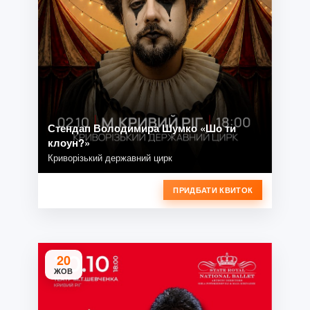
Стендап Володимира Шумко «Шо ти
клоун?»
Криворізький державний цирк
ПРИДБАТИ КВИТОК
20
ЖОВ