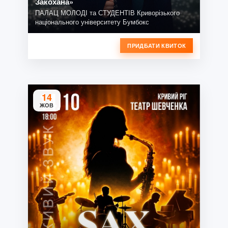
Закохана»
ПАЛАЦ МОЛОДІ та СТУДЕНТІВ Криворізького
національного університету Бумбокс
ПРИДБАТИ КВИТОК
14
ЖОВ