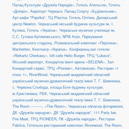
Палац Культури «Дружба Народів»
,
Готель Апельсин
,
Готель
«Дніпро»
,
Аеропорт Черкаси
,
Палац Спорту «Будівельник»
,
Арт-кафе "Paprika"
,
ТЦ Plazma
,
Готель Оптіма
,
Дилерський
центр Newton
,
Черкаський міський будинок культури ім. І.
Кулика
,
Готель «Україна»
,
Черкаське музичне училище ім.
С.С. Гулака-Артемовського
,
NFM Агро
,
Паркування
центрального стадіону
,
Розважальний комплекс «Перлина»
,
Manhetten
,
Кінотеатр «Україна»
,
Конференц-зал готелю
«Reikartz Cherkasy»
,
loft-cafe Hello Burger
,
ТРЦ "Lubava"
,
Міський аеропорт
,
Концертна івент-арена «SELENA»
,
Зал
Концертний сервіс
,
ТРЦ «Pioneer»
,
Автовокзал
,
Ресторан «1
плюс 1»
,
RiverWood
,
Черкаський академічний обласний
український музично-драматичний театр імені Т. Г. Шевченка
,
с. Червона Слобода, площа Біля будинку культури
,
м.Христинівка, РБК
,
Черкаський академічний обласний
український музично-драматичний театр імені Т. Г. Шевченка
,
The Room ----------
,
«The Room»
,
Черкаська обласна філармонія
,
ДК «Дружба народов»
,
ДК "Дружба народов"
,
111 Party bar
,
Fire Meat
,
ТРЦ PIONEER
,
ПК «Дружба народів»
,
Ресторан
Fabrica
,
Готельно-ресторанний комплекс Riverwood
,
The Room
,