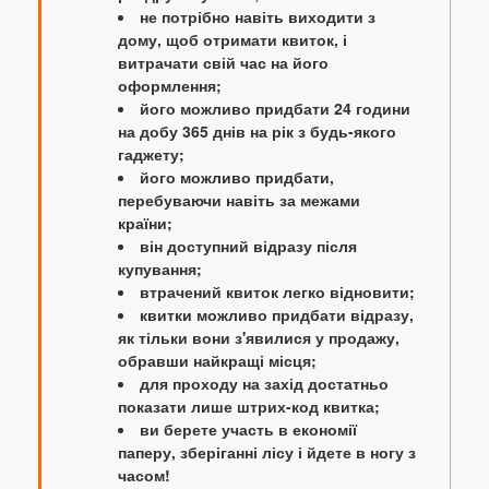
не потрібно навіть виходити з
дому, щоб отримати квиток, і
витрачати свій час на його
оформлення;
його можливо придбати 24 години
на добу 365 днів на рік з будь-якого
гаджету;
його можливо придбати,
перебуваючи навіть за межами
країни;
він доступний відразу після
купування;
втрачений квиток легко відновити;
квитки можливо придбати відразу,
як тільки вони з'явилися у продажу,
обравши найкращі місця;
для проходу на захід достатньо
показати лише штрих-код квитка;
ви берете участь в економії
паперу, зберіганні лісу і йдете в ногу з
часом!