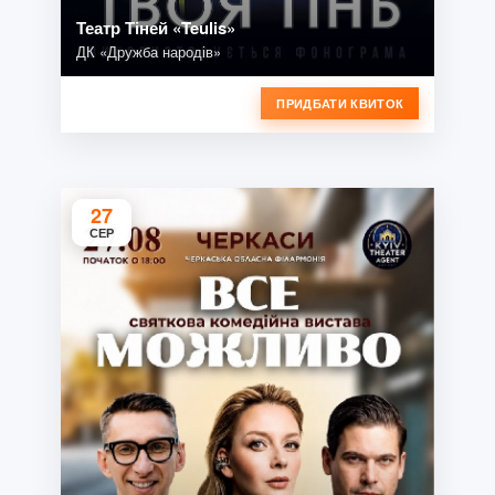
Театр Тіней «Teulis»
ДК «Дружба народів»
ПРИДБАТИ КВИТОК
27
СЕР