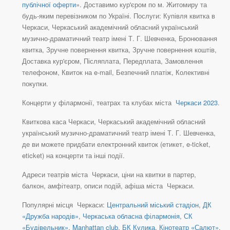
публічної оферти
». Доставимо кур'єром по м. Житомиру та
будь-яким перевізником по Україні. Послуги: Купівля квитка в
Черкаси, Черкаський академічний обласний український
музично-драматичний театр імені Т. Г. Шевченка, Бронювання
квитка, Зручне повернення квитка, Зручне повернення коштів,
Доставка кур'єром, Післяплата, Передплата, Замовлення
телефоном, Квиток на e-mail, Безпечний платіж, Колективні
покупки.
Концерти у філармонії, театрах та клубах міста
Черкаси 2023
.
Квиткова каса Черкаси, Черкаський академічний обласний
український музично-драматичний театр імені Т. Г. Шевченка,
де ви можете придбати електронний квиток (етикет, e-ticket,
eticket) на концерти та інші події.
Адреси театрів міста Черкаси, ціни на квитки в партер,
балкон, амфітеатр, описи подій, афіша міста Черкаси.
Популярні місця Черкаси:
Центральний міський стадіон
,
ДК
«Дружба народів»
,
Черкаська обласна філармонія
,
СК
«Будівельник»
,
Manhattan club
,
БК Кулика
,
Кінотеатр «Салют»
,