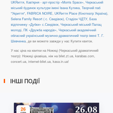
UKRиття
,
Кав'ярня - арт-простір «Morris Space»
,
Черкаський
міський будинок культури імені Івана Кулика
,
Творчий паб
"Укриття"
,
FABRICA NOIRE
,
UKRиття Place (Кінотеатр Україна)
,
Selena Family Resort ( с. Свидівок)
,
Стадіон ЧДТУ
,
База
відпочинку «Дубки» с.Свидівок
,
Черкаський міський Палац
молоді
,
ПК «Дружба народів»
,
Черкаський академічний
обласний український музично-драматичний театр імені Т. Г.
Шевченка
, де ви можете завжди у нас Купити квиток.
У нас ціна на квитки на Ножиці (Черкаський драматичний
театр): Ножиці цікавіша, ніж на bilet.zt.ua, karabas.com,
concert.ua, internet-bilet.ua, kasa.in.ua!
ІНШІ ПОДІЇ
26
СЕР