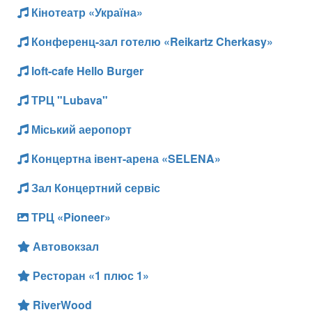
Кінотеатр «Україна»
Конференц-зал готелю «Reikartz Cherkasy»
loft-cafe Hello Burger
ТРЦ "Lubava"
Міський аеропорт
Концертна івент-арена «SELENA»
Зал Концертний сервіс
ТРЦ «Pioneer»
Автовокзал
Ресторан «1 плюс 1»
RiverWood