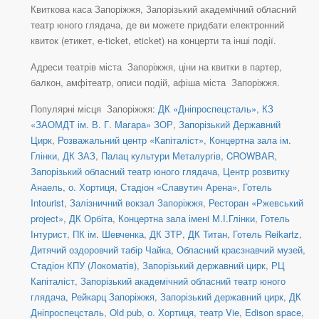
Квиткова каса Запоріжжя, Запорізький академічний обласний
театр юного глядача, де ви можете придбати електронний
квиток (етикет, e-ticket, eticket) на концерти та інші події.
Адреси театрів міста Запоріжжя, ціни на квитки в партер,
балкон, амфітеатр, описи подій, афіша міста Запоріжжя.
Популярні місця Запоріжжя:
ДК «Дніпроспецсталь»
,
КЗ
«ЗАОМДТ ім. В. Г. Магара» ЗОР
,
Запорізький Державний
Цирк
,
Розважальний центр «Капіталіст»
,
Концертна зала ім.
Глінки
,
ДК ЗАЗ
,
Палац культури Металургів
,
CROWBAR
,
Запорізький обласний театр юного глядача
,
Центр розвитку
Анаель
,
о. Хортиця
,
Стадіон «Славутич Арена»
,
Готель
Intourist
,
Залізничний вокзал Запоріжжя
,
Ресторан «Ржевський
project»
,
ДК Орбіта
,
Концертна зала іменi М.І.Глінки
,
Готель
Інтурист
,
ПК ім. Шевченка
,
ДК ЗТР
,
ДК Титан
,
Готель Reikartz
,
Дитячий оздоровчий табір Чайка
,
Обласний краєзнавчий музей
,
Стадіон КПУ (Локоматів)
,
Запорізький державний цирк
,
РЦ
Капіталіст
,
Запорізький академічний обласний театр юного
глядача
,
Рейкарц Запоріжжя
,
Запорізький державний цирк
,
ДК
Дніпроспецсталь
,
Old pub
,
о. Хортиця, театр Vie
,
Edison space
,