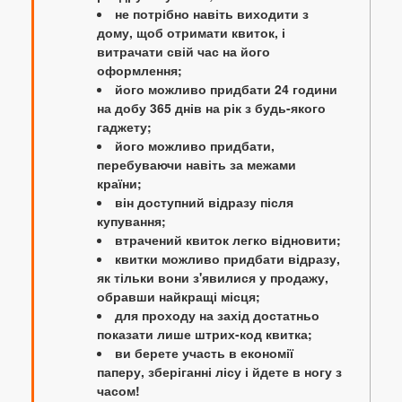
не потрібно навіть виходити з
дому, щоб отримати квиток, і
витрачати свій час на його
оформлення;
його можливо придбати 24 години
на добу 365 днів на рік з будь-якого
гаджету;
його можливо придбати,
перебуваючи навіть за межами
країни;
він доступний відразу після
купування;
втрачений квиток легко відновити;
квитки можливо придбати відразу,
як тільки вони з'явилися у продажу,
обравши найкращі місця;
для проходу на захід достатньо
показати лише штрих-код квитка;
ви берете участь в економії
паперу, зберіганні лісу і йдете в ногу з
часом!