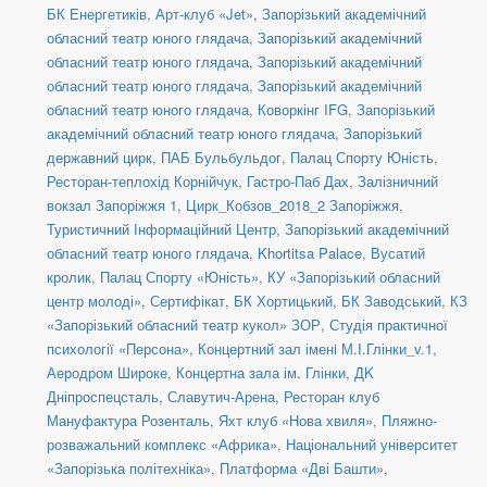
БК Енергетиків
,
Арт-клуб «Jet»
,
Запорізький академічний
обласний театр юного глядача
,
Запорізький академічний
обласний театр юного глядача
,
Запорізький академічний
обласний театр юного глядача
,
Запорізький академічний
обласний театр юного глядача
,
Коворкінг IFG
,
Запорізький
академічний обласний театр юного глядача
,
Запорізький
державний цирк
,
ПАБ Бульбульдог
,
Палац Спорту Юність
,
Ресторан-теплохід Корнійчук
,
Гастро-Паб Дах
,
Залізничний
вокзал Запоріжжя 1
,
Цирк_Кобзов_2018_2 Запоріжжя
,
Туристичний Інформаційний Центр
,
Запорізький академічний
обласний театр юного глядача
,
Khortitsa Palace
,
Вусатий
кролик
,
Палац Спорту «Юність»
,
КУ «Запорізький обласний
центр молоді»
,
Сертифікат
,
БК Хортицький
,
БК Заводський
,
КЗ
«Запорізький обласний театр кукол» ЗОР
,
Студія практичної
психології «Персона»
,
Концертний зал іменi М.І.Глінки_v.1
,
Аеродром Широке
,
Концертна зала ім. Глінки
,
ДK
Дніпроспецсталь
,
Славутич-Арена
,
Ресторан клуб
Мануфактура Розенталь
,
Яхт клуб «Нова хвиля»
,
Пляжно-
розважальний комплекс «Африка»
,
Національний університет
«Запорізька політехніка»
,
Платформа «Дві Башти»
,