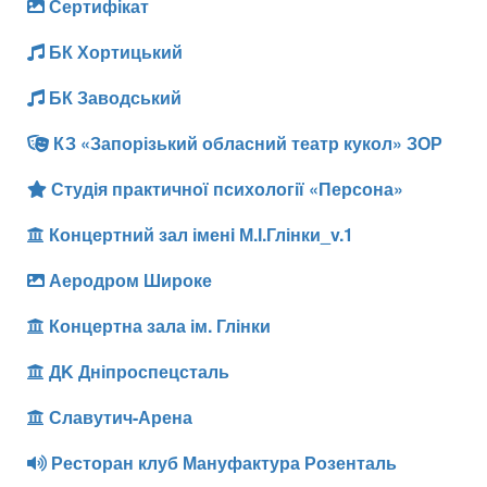
Сертифікат
БК Хортицький
БК Заводський
КЗ «Запорізький обласний театр кукол» ЗОР
Студія практичної психології «Персона»
Концертний зал іменi М.І.Глінки_v.1
Аеродром Широке
Концертна зала ім. Глінки
ДK Дніпроспецсталь
Славутич-Арена
Ресторан клуб Мануфактура Розенталь