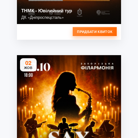
ТНМК - Ювілейний тур
ДК «Дніпроспецсталь»
ПРИДБАТИ КВИТОК
02
ЖОВ