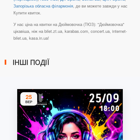
Запорізька обласна філармонія
, де ви можете завжди у нас
Купити квиток.
У нас ціна на квитки на Дюймовочка (ТЮЗ): "Дюймовочка"
цікавіша, ніж на bilet.zt.ua, karabas.com, concert.ua, internet-
bilet.ua, kasa.in.ua!
ІНШІ ПОДІЇ
25
ВЕР