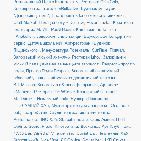
Розважальний Центр КапіталістЪ
,
Ресторан: Chin Chin
,
Конференц-зал готелю «Reikartz»
,
Будинок культури
"Дніпроспецсталь"
,
Платформа «Запоріжжя спільних дій»
,
Craft.Market
,
Палац спорту «Юність»
,
Reven Lavka
,
Креативна
платформа МЛИН
,
Pool&Beach
,
Квітка життя
,
Клініка
«Anabelle»
,
Запоріжжя спільних дій
,
Ваучер
,
Зал Концертний
сервіс
,
Дитяча школа №1
,
Арт-ресторан «Будинок
Ліщинського»
,
Мануфактура Розенталь
,
SunRise
,
Причал
,
Запорізький міський яхт-клуб
,
Ресторан Lihoy
,
Запорізький
міський палац дитячої та юнацької творчості
,
Respect - простір
подій
,
Простір Подій Respect
,
Запорізький академічний
обласний український музично-драматичний театр ім.
В.Г.Магара
,
Запорізька обласна філармонія
,
Арт-кафе
«Меліса»
,
Ресторан The Witcher
,
Концертний зал іменi
М.І.Глінки
,
«Незламний хаб»
,
Бункер «Перемога»
,
НЕЗЛАМНИЙ ХАБ
,
Музей архітектури Запоріжжя
,
One more
pub
,
Театр «Свія»
,
Студія театрального мистецтва
Performance
,
ВЙО Хаб
,
Starbath_house
,
Офіс Амвей
,
ЦКП
Орбіта
,
Secret Place
,
Кінотеатр ім. Довженка
,
Арт Клуб Парк
,
47.35 Bar
,
WineBar
,
Villa del vino
,
Sovist Bar
,
Незламний Хаб
(Хортицький)
,
Nice Vibe
,
ДК Орбіта
,
Sovist bar
,
ЦКП Орбіта
,