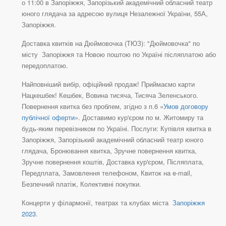
о 11:00 в Запоріжжя, Запорізький академічний обласний театр
юного глядача за адресою вулиця Незалежної України, 55А,
Запоріжжя.
Доставка квитків на Дюймовочка (ТЮЗ): "Дюймовочка" по
місту Запоріжжя та Новою поштою по Україні післяплатою або
передоплатою.
Найповніший вибір, офіційний продаж! Приймаємо карти
Нацкешбек! Кешбек, Вовина тисяча, Тисяча Зеленського.
Повернення квитка без проблем, згідно з п.6 «
Умов договору
публічної оферти
». Доставимо кур'єром по м. Житомиру та
будь-яким перевізником по Україні. Послуги: Купівля квитка в
Запоріжжя, Запорізький академічний обласний театр юного
глядача, Бронювання квитка, Зручне повернення квитка,
Зручне повернення коштів, Доставка кур'єром, Післяплата,
Передплата, Замовлення телефоном, Квиток на e-mail,
Безпечний платіж, Колективні покупки.
Концерти у філармонії, театрах та клубах міста
Запоріжжя
2023
.