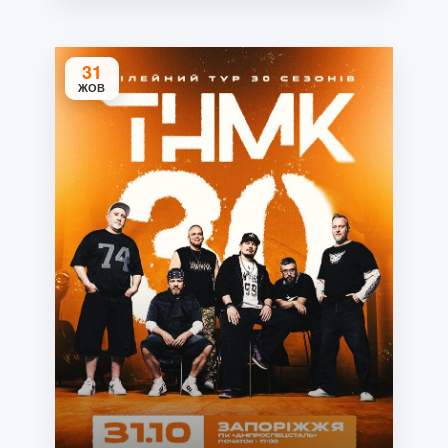
31
ЖОВ