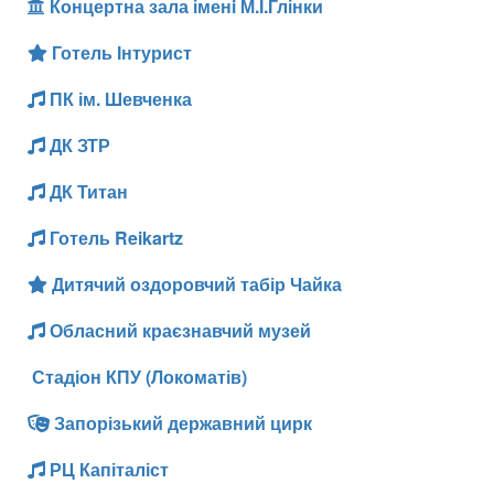
Концертна зала іменi М.І.Глінки
Готель Інтурист
ПК ім. Шевченка
ДК ЗТР
ДК Титан
Готель Reikartz
Дитячий оздоровчий табір Чайка
Обласний краєзнавчий музей
Стадіон КПУ (Локоматів)
Запорізький державний цирк
РЦ Капіталіст