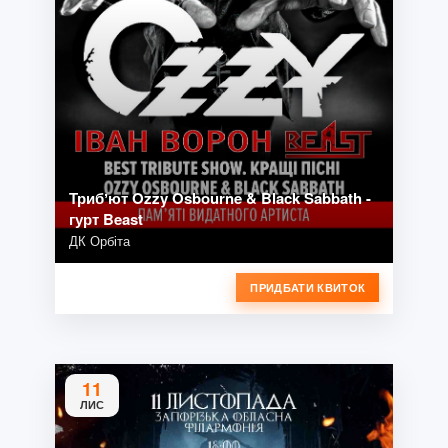
Трибʼют Ozzy Osbourne & Black Sabbath -
гурт Beast
ДК Орбіта
ПРИДБАТИ КВИТОК
11
ЛИС