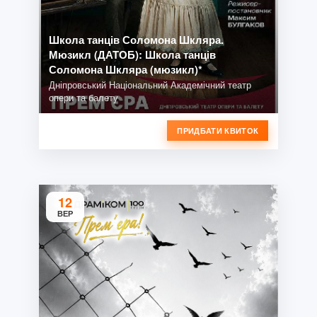
Школа танців Соломона Шкляра.
Мюзикл (ДАТОБ): Школа танців
Соломона Шкляра (мюзикл)*
Дніпровський Національний Академічний театр
опери та балету
ПРИДБАТИ КВИТОК
12
ВЕР