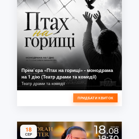
Прем`єра «Птах на горищі» - монодрама
на 1 дію (Театр драми та комедії)
Театр драми та комедії
ПРИДБАТИ КВИТОК
18
СЕР