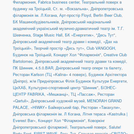
Филармония
,
Fabrica business center
,
Театральний поверх в
будинку на Троїцькій
,
Ст. м. «Вокзальна»
,
Дніпропетровська
філармонія ім. Л.Когана
,
Арт-простір Floyd
,
Berlin Beer Club
,
БК Машинобудівельників
,
Дніпровський національний
академічний український музично-драматичний театр ім. Т.Г.
Шевченка
,
Stage Music Hall
,
БК «Енергетик»
,
"Десь Тут"
,
Дніпровський академічний театр драми і комедії
,
«Дах на
Троїцькій»
,
Творчий простір «Десь тут»
,
Club VANGOGH
,
Будинок на Троїцькій
,
Концерт Хол "Філармонія"
,
Creative Club
Bartolomeo
,
Дніпровський академічний театр драми та комедії
,
ПК Шинник
,
4.5.0.BAR
,
Дніпровський театр опери та балету
,
Ресторан Karlson (ТЦ «Kalina» 4 поверх)
,
Будинок Архітектора
(Дніпро)
,
ж/м Придніпровськ Філія Будинок Культури Енергети
,
ЦеХАБ
,
Культурно-спортивний центр "Шинник"
,
БІЗНЕС-
ЦЕНТР FABRIKA
,
«Мешканці», ТЦ «Пассаж»
,
Ресторан
«Qartuli»
,
Дніпровський художній музей
,
MENORAH GRAND
PALACE
,
«HIWAY» Байкерський бар
,
Ресторан «Такахули»
,
Дніпровська філармонія ім. Л Когана
,
Літня тераса «Kastrulka |
Everest Bar»
,
Концерт Хол "Філармонія"
,
Коворкінг
Дніпропетровської філармонії
,
Театральний поверх
,
Salute!
Party Spot
,
FIRST WAVE
,
Десь Тут
,
Стендап-простір «СВІТЛО»