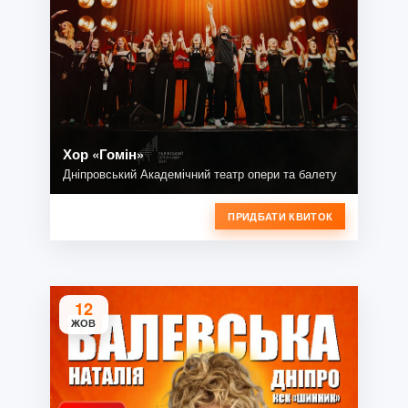
Хор «Гомін»
Дніпровський Академічний театр опери та балету
ПРИДБАТИ КВИТОК
12
ЖОВ