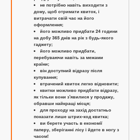
не потрібно навіть виходити з
дому, щоб отримати квиток, і
витрачати свій час на його
оформлення;
його можливо придбати 24 години
на добу 365 днів на рік з будь-якого
гаджету;
його можливо придбати,
перебуваючи навіть за межами
країни;
він доступний відразу після
купування;
втрачений квиток легко відновити;
квитки можливо придбати відразу,
як тільки вони з'явилися у продажу,
обравши найкращі місця;
для проходу на захід достатньо
показати лише штрих-код квитка;
ви берете участь в економії
паперу, зберіганні лісу і йдете в ногу з
часом!