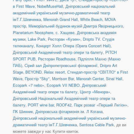
в First Wave
,
NobelMuseHall
,
Дніпровський національний
академічний український музично-драматичний театр
імТ.Г.Шевченка
,
Menorah Grand Hall
,
White Beach
,
MOVA
простір
,
Меморіальний будинок-музей Дмитра Яворницького
,
Planetarium Noosphere
,
с. Хащеве
,
Дніпровська академія
музики
,
Lake Park
,
Ресторан «Кузен»
,
Dnipto TV. Студія
телеканалу
,
Концерт Холл Опера (Opera Concert Hall)
,
Дніпровський Академічний театр опери та балету
,
PITCH
SPORT PUB
,
Ресторан Roadhouse
,
Підпілля Махно (Махно
ПАБ)
,
Сірий зал Дніпропетровської філармонії
,
Dnipro Art
Stage
,
BEYOND
,
Relax resort
,
Стендап-простір "CВІТЛО" в First
Wave
,
Простір "Sky"
,
Morrison Bar
,
Menorah Center, Sinai Hall
,
Ecopark «7 nebo»
,
Ecopark VII NEBO
,
Дніпровський
Академічний театр опери та балету
,
Центр «Менора»
,
Дніпровський Національний Академічний театр опери та
балету
,
PORT wine bar
,
ROOF42
,
Парк розваг «Перший Легіон»
,
ПК Шинник
,
Дніпровська філармонія ім. Л Когана
,
Дніпровський національний академічний український музично-
драматичний театр імТ.Г.Шевченка
,
Sentosa Cable Park
, де ви
можете завжди у нас Купити квиток.