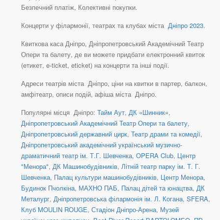
Безпечний платіж, Колективні покупки.
Концерти у філармонії, театрах та клубах міста
Дніпро 2023
.
Квиткова каса Дніпро, Дніпропетровський Академічний Театр
Опери та балету, де ви можете придбати електронний квиток
(етикет, e-ticket, eticket) на концерти та інші події.
Адреси театрів міста Дніпро, ціни на квитки в партер, балкон,
амфітеатр, описи подій, афіша міста Дніпро.
Популярні місця Дніпро:
Тайм Аут
,
ДК «Шинник»
,
Дніпропетровський Академічний Театр Опери та балету
,
Дніпропетровський державний цирк
,
Театр драми та комедії
,
Дніпропетровський академічний український музично-
драматичний театр ім. Т.Г. Шевченка
,
OPERA Club
,
Центр
"Менора"
,
ДК Машинобудівників
,
Літній театр парку ім. Т. Г.
Шевченка
,
Палац культури машинобудівників
,
Центр Менора,
Будинок Пчолкіна
,
МАХНО ПАБ
,
Палац дітей та юнацтва
,
ДК
Металург
,
Дніпропетровська філармонія ім. Л. Когана
,
SFERA
,
Клуб MOULIN ROUGE
,
Стадіон Дніпро-Арена
,
Музей