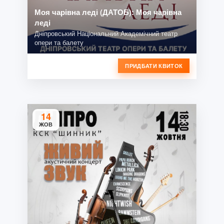
Моя чарівна леді (ДАТОБ): Моя чарівна
леді
Дніпровський Національний Академічний театр
опери та балету
ПРИДБАТИ КВИТОК
14
ЖОВ