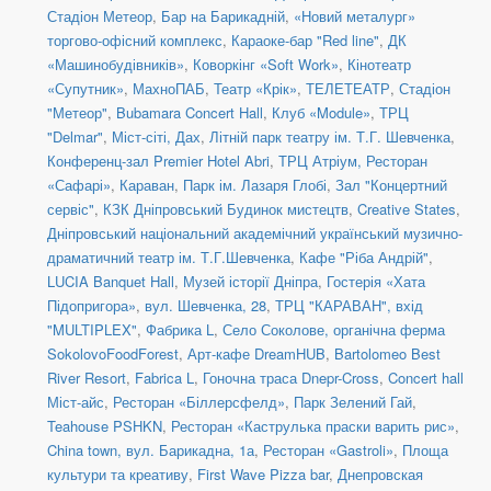
Стадіон Метеор
,
Бар на Барикадній
,
«Новий металург»
торгово-офісний комплекс
,
Караоке-бар "Red line"
,
ДК
«Машинобудівників»
,
Коворкінг «Soft Work»
,
Кінотеатр
«Супутник»
,
МахноПАБ
,
Театр «Крік»
,
ТЕЛЕТЕАТР
,
Стадіон
"Метеор"
,
Bubamara Concert Hall
,
Клуб «Module»
,
ТРЦ
"Delmar"
,
Міст-сіті, Дах
,
Літній парк театру ім. Т.Г. Шевченка
,
Конференц-зал Premier Hotel Abri
,
ТРЦ Атріум, Ресторан
«Сафарі»
,
Караван
,
Парк ім. Лазаря Глобі
,
Зал "Концертний
сервіс"
,
КЗК Дніпровський Будинок мистецтв
,
Creative States
,
Дніпровський національний академічний український музично-
драматичний театр ім. Т.Г.Шевченка
,
Кафе "Ріба Андрій"
,
LUCIA Banquet Hall
,
Музей історії Дніпра
,
Гостерія «Хата
Підопригора»
,
вул. Шевченка, 28
,
ТРЦ "КАРАВАН", вхід
"MULTIPLEX"
,
Фабрика L
,
Село Соколове, органічна ферма
SokolovoFoodForest
,
Арт-кафе DreamHUB
,
Bartolomeo Best
River Resort
,
Fabrica L
,
Гоночна траса Dnepr-Cross
,
Concert hall
Міст-айс
,
Ресторан «Біллерсфелд»
,
Парк Зелений Гай
,
Teahouse PSHKN
,
Ресторан «Каструлька праски варить рис»
,
China town, вул. Барикадна, 1а
,
Ресторан «Gastroli»
,
Площа
культури та креативу
,
First Wave Pizza bar
,
Днепровская