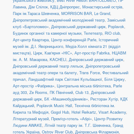
українського живопису
,
Best River Resort BARTOLOMEO
,
ПР
Лавина
,
Дім Спілок
,
КДЦ Дніпропрес
,
Монастирський острів
,
Парк ім.Тараса Шевченка
,
MORRISON BAR
,
Le Grand
,
Дніпропетровський академічний молодіжний театр
,
Заміський
клуб «Бартоломео»
,
Дніпровський державний цирк
,
Poplavok
,
Будинок органної та камерної музыки
,
Телетеатр
,
RIO club
,
Арт-центр Квартира
,
Центр конференцій Parle
,
Історичний
музей ім. Д.І. Яворницького
,
Медіа-Холл кімната 21 (відділ
мистецтв)
,
Цирк
,
Кав'ярня «НІС»
,
Арт-простір Fabrika
,
НЦАВМ
ім. А. М. Макарова
,
KACHELI
,
Дніпровський державний цирк
,
Дніпровський державний театр ляльок
,
Дніпропетровський
академічний театр опери та балету
,
Trans Force
,
Фестивальний
причал
,
Ландшафтний парк Світлані Кульбашної
,
Біля Цирку
,
Арт-простір «Фабрика»
,
Центральна міська бібліотека
,
Parle
ауд 303
,
Ze Rooms
,
ПК Північний
,
Club 13
,
Дніпровський
державний цирк
,
БК «Машинобудівників»
,
Ресторан Хутір
,
КДК
Кайдацький
,
Poplavok Music Hall
,
Технічна бібліотека ім.
Кирила та Мефодія
,
Gogol Hub
,
Hotel Reikartz
,
Visart Academy
,
Літературний музей
,
Прем'єр-готель «Абрі»
,
Центр Розвитку
Людини AWAKE
,
Літній театр парку ім. Т.Г. Шевченка
,
Гранд
готель Україна
,
Ostrov River Club
,
Дніпровська Філармонія
,