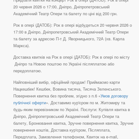
20 червня 2026 о 17:00, Дніпро, Дніпропетровський
Академічний Театр Опери та балету по ціні від 200 грн.
Рок в опері (ДАТОБ): Рок в опері відбудеться 20 червня 2026 о
17:00 в Дніпро, Дніпропетровський Академічний Театр Опери
та балету за адресою П-т Д. Яворницького, 72А (хв. Карла
Маркса).
Доставка квитків на Рок в опері (ДАТОБ): Рок в опері по місту
Дніпро та Новою поштою по Україні післяплатою або
передоплатою.
Найповніший вибір, офіційний продаж! Приймаємо карти
Нацкешбек! Кешбек, Вовина тисяча, Тисяча Зеленського.
Повернення квитка без проблем, згідно з п.6 «
Умов договору
публічної оферти
». Доставимо кур'єром по м. Житомиру та
будь-яким перевізником по Україні. Послуги: Купівля квитка в
Дніпро, Дніпропетровський Академічний Театр Опери та
балету, Бронювання квитка, Зручне повернення квитка, Зручне
повернення коштів, Доставка кур'єром, Післяплата,
Передплата, Замовлення телефоном, Квиток на e-mail,