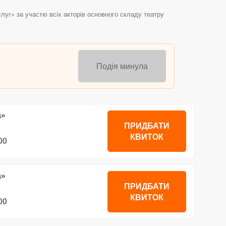
луг» за участю всіх акторів основного складу театру
Подія минула
а»
ПРИДБАТИ
КВИТОК
00
а»
ПРИДБАТИ
КВИТОК
00