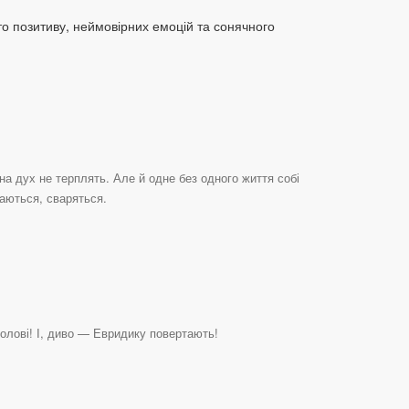
о позитиву, неймовірних емоцій та сонячного
на дух не терплять. Але й одне без одного життя собі
заються, сваряться.
 голові! І, диво — Евридику повертають!