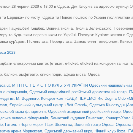
еться 28 червня 2026 о 18:00 в Одеса, Дім Клоунів за адресою вулиця Ол
ей та Еврідіка» по місту Одеса та Новою поштою по Україні післяплатою
рти Нацкешбек! Кешбек, Вовина тисяча, Тисяча Зеленського. Повернення 
иру та будь-яким перевізником по Україні. Послуги: Купівля квитка в Од
авка кур'єром, Післяплата, Передплата, Замовлення телефоном, Квиток н
са 2023
.
ати електронний квиток (етикет, e-ticket, eticket) на концерти та інші по
ер, балкон, амфітеатр, описи подій, афіша міста Одеса.
са ut
,
М І Н І С Т Е Р С Т О КУЛЬТУРІ УКРАЇНИ Одеський національний 
вна філармонія
,
Одеський академічний російський драматичний театр
,
I
медії ім. М. Водяного
,
Концерт-хол «САДИ ПЕРЕМОГИ»
,
Dogma Club «Mi
кзал
,
Єврейський культурний центр «Beit Grand»
,
Одеська Кіностудія (Ар
ська обласна філармонія
,
Одеський академічний російський театр
,
Одес
еська обласна філармонія
,
Банкетний будинок Ренесанс
,
Концерт-Холл 
ub
,
Готель «Чорне море» Парк Шевченка
,
Зелений театр Одеса
,
Одеська 
ертна арена Морвокзал
,
Одеський державний цирк
,
Нічний клуб Ibiza
,
IT