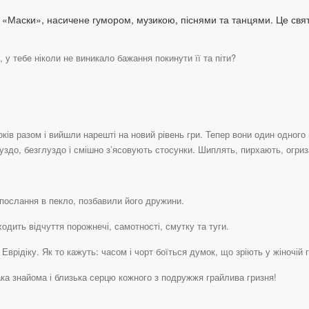
«Маски», насичене гумором, музикою, піснями та танцями. Це свят
 тебе ніколи не виникало бажання покинути її та піти?
ків разом і вийшли нарешті на новий рівень гри. Тепер вони один одного 
луздо, безглуздо і смішно з’ясовують стосунки. Шиплять, пирхають, огри
 послання в пекло, позбавили його дружини.
дить відчуття порожнечі, самотності, смутку та туги.
Еврідіку. Як то кажуть: часом і чорт боїться думок, що зріють у жіночій
ака знайома і близька серцю кожного з подружжя грайлива гризня!