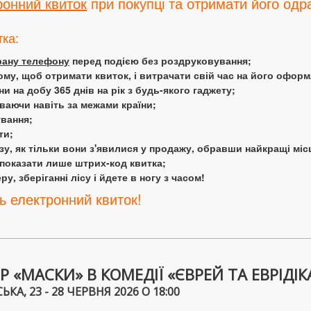
ронний квиток
при покупці та отримати його одра
тка:
крану телефону
перед подією без роздруковування;
ому, щоб отримати квиток, і витрачати свій час на його офор
 на добу 365 днів на рік з будь-якого гаджету;
аючи навіть за межами країни;
ування;
ти;
у, як тільки вони з'явилися у продажу, обравши найкращі міс
 показати лише штрих-код квитка;
у, зберіганні лісу і йдете в ногу з часом!
ь електронний квиток!
 «МАСКИ» В КОМЕДІЇ «ЄВРЕЙ ТА ЕВРІДІК
А, 23 - 28 ЧЕРВНЯ 2026 О 18:00