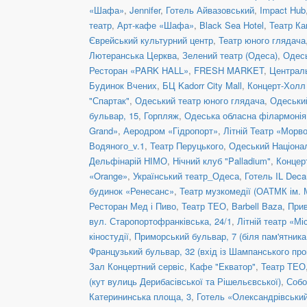
«Шафа»
,
Jennifer
,
Готель Айвазовський
,
Impact Hub
театр
,
Арт-кафе «Шафа»
,
Black Sea Hotel
,
Театр Ка
Єврейський культурний центр
,
Театр юного глядача
Лютеранська Церква
,
Зелений театр (Одеса)
,
Одесь
Ресторан «PARK HALL»
,
FRESH MARKET
,
Централь
Будинок Вчених
,
БЦ Kadorr City Mall
,
Концерт-Холл
"Спартак"
,
Одеський театр юного глядача
,
Одеськи
бульвар, 15
,
Горпляж
,
Одеська обласна філармонія
Grand»
,
Аеродром «Гідропорт»
,
Літній Театр «Морв
Водяного_v.1
,
Театр Перуцького
,
Одеський Націонал
Дельфінарій НІМО
,
Нічний клуб "Palladium"
,
Концер
«Orange»
,
Український театр_Одеса
,
Готель IL Dec
будинок «Ренесанс»
,
Театр музкомедії (ОАТМК ім. 
Ресторан Мед і Пиво
,
Театр ТЕО
,
Barbell Baza
,
Прив
вул. Старопортофранківська, 24/1
,
Літній театр «Мі
кіностудії
,
Приморський бульвар, 7 (біля пам'ятник
Французький бульвар, 32 (вхід із Шампанського про
Зал Концертний сервіс
,
Кафе "Екватор"
,
Театр ТЕО
(кут вулиць Дерибасівської та Рішельєвської)
,
Собо
Катерининська площа, 3
,
Готель «Олександрівськи