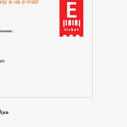
зу ж на e-mail!
млення;
ця;
А»»