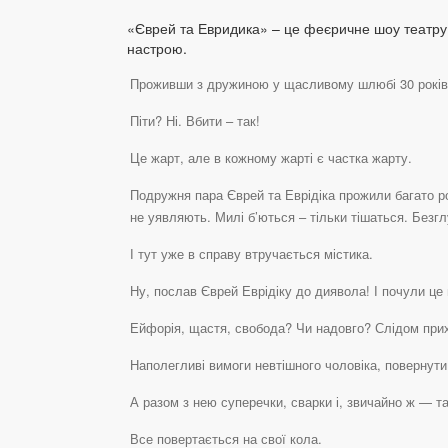
«Єврей та Евридика» – це феєричне шоу театру 
настрою.
Проживши з дружиною у щасливому шлюбі 30 років, у
Піти? Ні. Вбити – так!
Це жарт, але в кожному жарті є частка жарту.
Подружня пара Єврей та Еврідіка прожили багато ро
не уявляють. Милі б’ються – тільки тішаться. Безг
І тут уже в справу втручається містика.
Ну, послав Єврей Еврідіку до диявола! І почули це
Ейфорія, щастя, свобода? Чи надовго? Слідом прихо
Наполегливі вимоги невтішного чоловіка, повернути 
А разом з нею суперечки, сварки і, звичайно ж — т
Все повертається на свої кола.