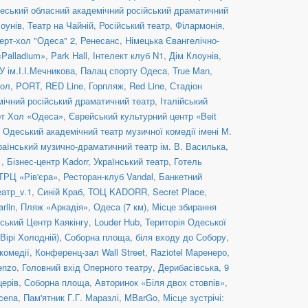
еський обласний академічний російський драматичний
оунів
,
Театр на Чайній
,
Російський театр
,
Філармонія
,
ерт-хол "Одеса" 2
,
Ренесанс
,
Німецька Євангелічно-
«Palladium»
,
Park Hall
,
Інтелект клуб N1
,
Дім Клоунів
,
 ім.І.І.Мечникова
,
Палац спорту Одеса
,
True Man
,
хол
,
PORT
,
RED Line
,
Горпляж
,
Red Line
,
Стадіон
ічний російський драматичний театр
,
Італійський
рт Хол «Одеса»
,
Єврейський культурний центр «Beit
,
Одеський академічний театр музичної комедії імені М.
аїнський музично-драматичний театр ім. В. Василька
,
1
,
Бізнес-центр Kadorr
,
Український театр
,
Готель
ТРЦ «Рів'єра»
,
Ресторан-клуб Vandal
,
Банкетний
атр_v.1
,
Синій Краб
,
ТОЦ KADORR
,
Secret Place
,
rlin
,
Пляж «Аркадія»
,
Одеса (7 км)
,
Місце збирання
ський Центр Каякінгу
,
Louder Hub
,
Територія Одеської
Вірі Холодній)
,
Соборна площа, біля входу до Собору
,
комедії
,
Конференц-зал Wall Street
,
Raziotel Маренеро
,
enzo
,
Головний вхід Оперного театру
,
Дерибасівська, 9
церів
,
Соборна площа
,
Авторинок «Біля двох стовпів»
,
cena
,
Пам'ятник Г.Г. Маразлі
,
MBarGo
,
Місце зустрічі: