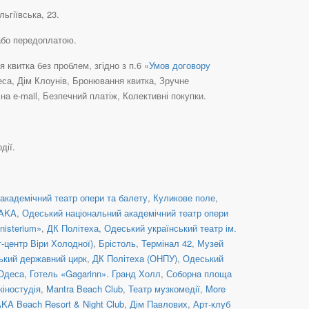
ьгіївська, 23.
 або передоплатою.
квитка без проблем, згідно з п.6 «
Умов договору
еса, Дім Клоунів, Бронювання квитка, Зручне
а e-mail, Безпечний платіж, Колективні покупки.
дії.
академічний театр опери та балету
,
Куликове поле
,
TAKA
,
Одеський національний академічний театр опери
nisterium»
,
ДК Політеха
,
Одеський український театр ім.
т-центр Віри Холодної)
,
Брістоль
,
Термінал 42
,
Музей
ький державний цирк
,
ДК Політеха (ОНПУ)
,
Одеський
Одеса
,
Готель «Gagarinn». Гранд Холл
,
Соборна площа
кіностудія
,
Mantra Beach Club
,
Театр музкомедії
,
More
AKA Beach Resort & Night Club
,
Дім Павлових
,
Арт-клуб