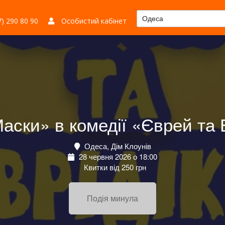
Одеса
) 290 80 90
Особистий кабінет
аски» в комедії «Єврей та 
Одеса, Дім Клоунів
28 червня 2026 о 18:00
Квитки від 250 грн
Подія минула