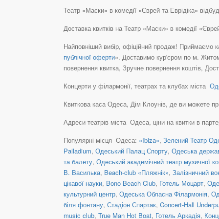
Театр «Маски» в комедії «Єврей та Еврідіка» відбуд
Доставка квитків на Театр «Маски» в комедії «Євр
Найповніший вибір, офіційний продаж! Приймаємо ка
публічної оферти
». Доставимо кур'єром по м. Житом
повернення квитка, Зручне повернення коштів, Дост
Концерти у філармонії, театрах та клубах міста
Оде
Квиткова каса Одеса, Дім Клоунів, де ви можете придб
Адреси театрів міста Одеса, ціни на квитки в парт
Популярні місця Одеса:
«Ibiza»
,
Зелений Театр Оде
Palladium
,
Одеський Палац Спорту
,
Одеська держа
та балету
,
Одеський академічний театр музичної ко
В. Василька
,
Beach-club «Пляжнік»
,
Залізничний во
цікавої науки
,
Bono Beach Club
,
Готель Моцарт
,
Оде
культурний центр
,
Одеська Обласна Філармонія
,
Од
біля фонтану
,
Стадіон Спартак
,
Concert-Hall Underp
music club
,
True Man Hot Boat
,
Готель Аркадія
,
Конц