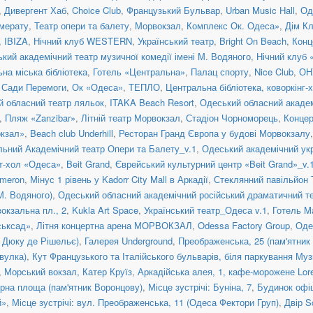
,
Дивергент Хаб
,
Choice Club
,
Французький Бульвар
,
Urban Music Hall
,
Од
мерату
,
Театр опери та балету
,
Морвокзал
,
Комплекс Ок. Одеса»
,
Дім Кл
,
IBIZA
,
Нічний клуб WESTERN
,
Український театр
,
Bright On Beach
,
Конц
кий академічний театр музичної комедії імені М. Водяного
,
Нічний клуб 
на міська бібліотека
,
Готель «Центральна»
,
Палац спорту
,
Nice Club
,
ОНУ
 Сади Перемоги
,
Ок «Одеса»
,
ТЕПЛО
,
Центральна бібліотека, коворкінг-
й обласний театр ляльок
,
ITAKA Beach Resort
,
Одеський обласний академ
,
Пляж «Zanzibar»
,
Літній театр Морвокзал
,
Стадіон Чорноморець
,
Конце
окзал»
,
Beach club Underhill
,
Ресторан Гранд Європа у будові Морвокзалу
ьний Академічний театр Опери та Балету_v.1
,
Одеський академічний укр
т-хол «Одеса»
,
Beit Grand
,
Єврейський культурний центр «Beit Grand»_v.
ameron
,
Мінус 1 рівень у Kadorr City Mall в Аркадії
,
Стеклянний павільйон 
М. Водяного)
,
Одеський обласний академічний російський драматичний те
окзальна пл., 2
,
Kukla Art Space
,
Український театр_Одеса v.1
,
Готель Ma
ськсад»
,
Літня концертна арена МОРВОКЗАЛ
,
Odessa Factory Group
,
Оде
а Дюку де Рішельє)
,
Галерея Underground
,
Преображенська, 25 (пам'ятник 
вулка)
,
Кут Французького та Італійського бульварів, біля паркування Муз
,
Морський вокзал, Катер Круїз
,
Аркадійська алея, 1, кафе-морожене Lor
рна площа (пам'ятник Воронцову)
,
Місце зустрічі: Буніна, 7
,
Будинок офі
й»
,
Місце зустрічі: вул. Преображенська, 11 (Одеса Фектори Груп)
,
Двір S