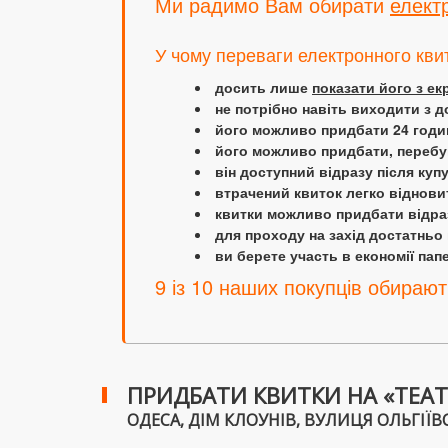
Ми радимо Вам обирати
елект
У чому переваги електронного кви
досить лише
показати його з е
не потрібно навіть виходити з д
його можливо придбати 24 години
його можливо придбати, перебув
він доступний відразу після куп
втрачений квиток легко віднови
квитки можливо придбати відраз
для проходу на захід достатньо
ви берете участь в економії папер
9 із 10 наших покупців обирают
ПРИДБАТИ КВИТКИ НА «ТЕАТР
ОДЕСА, ДІМ КЛОУНІВ, ВУЛИЦЯ ОЛЬГІЇВСЬК