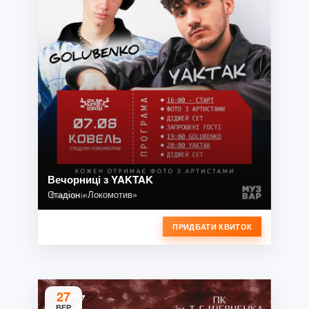
Вечорниці з YAKTAK
Стадіон «Локомотив»
ПРИДБАТИ КВИТОК
27
ВЕР