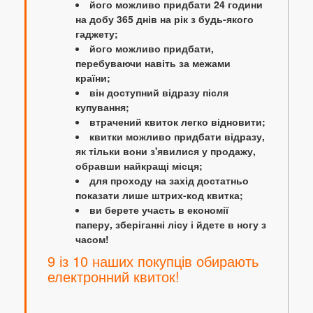
його можливо придбати 24 години
на добу 365 днів на рік з будь-якого
гаджету;
його можливо придбати,
перебуваючи навіть за межами
країни;
він доступний відразу після
купування;
втрачений квиток легко відновити;
квитки можливо придбати відразу,
як тільки вони з'явилися у продажу,
обравши найкращі місця;
для проходу на захід достатньо
показати лише штрих-код квитка;
ви берете участь в економії
паперу, зберіганні лісу і йдете в ногу з
часом!
9 із 10 наших покупців обирають
електронний квиток!