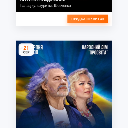
Палац культури ім. Шевченка
ПРИДБАТИ КВИТОК
21
СЕР