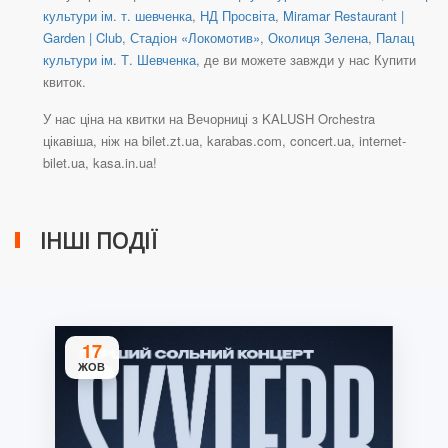
культури ім. т. шевченка
,
НД Просвіта
,
Miramar Restaurant |
Garden | Club
,
Стадіон «Локомотив»
,
Околиця Зелена
,
Палац
культури ім. Т. Шевченка
, де ви можете завжди у нас Купити
квиток.
У нас ціна на квитки на Вечорниці з KALUSH Orchestra
цікавіша, ніж на bilet.zt.ua, karabas.com, concert.ua, internet-
bilet.ua, kasa.in.ua!
ІНШІ ПОДІЇ
17
ЖОВ