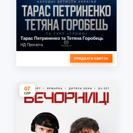
Тарас Петриненко та Тетяна Горобець
НД Просвіта
ПРИДБАТИ КВИТОК
07
СЕР