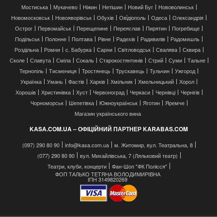
Мостиська
Мукачево
Ніжин
Нетішин
Новий Буг
Нововолинськ
Новомосковськ
Новояворівськ
Обухів
Ові́діополь
Одеса
Олександрія
Острог
Первомайськ
Перещепине
Переяслав
Пирятин
Погребище
Подільськ
Полонне
Полтава
Рівне
Радехів
Радивилів
Радомишль
Роздільна
Ромни
с. Бабурка
Сарни
Світловодськ
Свалява
Сквира
Сколе
Славута
Сміла
Сокаль
Старокостянтинів
Стрий
Суми
Тальне
Тернопіль
Тисмениця
Тростянець
Трускавець
Тульчин
Ужгород
Українка
Умань
Фастів
Харків
Хмільник
Хмельницький
Хорол
Хорошів
Христинівка
Хуст
Червоноград
Черкаси
Чернівці
Чернігів
Чорноморськ
Шепетівка
Южноукраїнськ
Яготин
Яремче
Магазин українського вина
KASA.COM.UA – ОФІЦІЙНИЙ ПАРТНЕР KARABAS.COM
(097) 290 80 90
info@kasa.com.ua
м. Житомир, вул. Театральна, 8
(077) 290 80 90
вул. Михайлівська, 7 (Ляльковий театр)
Театри, клуби, концерти
Фан-Шоп "ФК Полісся"
ФОП ТАЛЬКО ТЕТЯНА ВОЛОДИМИРІВНА
ІПН 3149820269