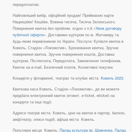
передоплатою.
Найповніший вибір, офіційний продаж! Приймаємо карти
Нацкешбек! Кешбек, Вовина тисяча, Тисяча Зеленського.
Повернення квитка без проблем, згідно з п.6 «
Умов договору
публічної оферти
». Доставимо кур'єром по м. Житомиру та
будь-яким перевізником по Україні. Послуги: Купівля квитка в
Ковель, Стадіон «Локомотив», Бронювання квитка, Зручне
повернення квитка, Зручне повернення коштів, Доставка
кур'єром, Післяплата, Передплата, Замовлення телефоном,
Квиток на e-mail, Безпечний платіж, Колективні покупки.
Концерти у філармонії, театрах та клубах міста
Ковель 2023
.
Квиткова каса Ковель, Стадіон «Локомотив», де ви можете
придбати електронний квиток (етикет, e-ticket, eticket) на
концерти та інші події.
Адреси театрів міста Ковель, ціни на квитки в партер, балкон,
амфітеатр, описи подій, афіша міста Ковель.
Популярні місця Ковель:
Палац культури ім. Шевченка
,
Палац