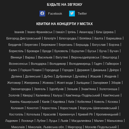
БУДЬТЕ НА ЗВ'ЯЗКУ
Facebook
Twitter
КВИТКИ НА КОНЦЕРТИ У МІСТАХ
Іванків
Івано-Франківськ
Ізмаїл
Ірпінь
Авангард
Біла Церква
Білгород-Дністровський
Білогір'я
Білогородка
Біляївка
Балта
Баришівка
Бердичів
Берегово
Бережани
Березань
Бершадь
Богуслав
Борзна
Бориспіль
Бровари
Броди
Буковель
Бурштин
Буськ
Буча
Бучач
Вінниця
Вараш
Васильків
Ватутіне
Верхньодніпровськ
Вишгород
Вознесенськ
Володарка
Володимир
Володимирець
Гадяч
Гайворон
Галич
Горішні Плавні
Городище
Городок
Деражня
Диканька
Дніпро
Долина
Долинське
Дубно
Дубровиця
Дунаївці
Жашків
Жидачів
Житомир
Жмеринка
Жовква
Жовті води
Заліщики
Запоріжжя
Зборів
Звенигородка
Звягель
Здолбунів
Зеньків
Знам'янка
Золотоноша
Золочів
Ківерці
Калинівка
Калуш
Кам'янець-Подільський
Кам'янське
Камінь-Каширський
Канів
Карлівка
Київ
Кобеляки
Ковель
Козова
Коломия
Конотоп
Коростень
Коростишів
Корсунь-Шевченківський
Костопіль
Котельва
Красилів
Кременчук
Кривий Ріг
Кропивницький
Ладижин
Лохвиця
Лубни
Луцьк
Львів
Магдалинівка
Малин
Маньковка
Миколаїв
Миколаїв, Львівська обл.
Миргород
Могилів-Подольський