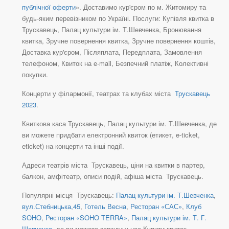
публічної оферти
». Доставимо кур'єром по м. Житомиру та
будь-яким перевізником по Україні. Послуги: Купівля квитка в
Трускавець, Палац культури ім. Т.Шевченка, Бронювання
квитка, Зручне повернення квитка, Зручне повернення коштів,
Доставка кур'єром, Післяплата, Передплата, Замовлення
телефоном, Квиток на e-mail, Безпечний платіж, Колективні
покупки.
Концерти у філармонії, театрах та клубах міста
Трускавець
2023
.
Квиткова каса Трускавець, Палац культури ім. Т.Шевченка, де
ви можете придбати електронний квиток (етикет, e-ticket,
eticket) на концерти та інші події.
Адреси театрів міста Трускавець, ціни на квитки в партер,
балкон, амфітеатр, описи подій, афіша міста Трускавець.
Популярні місця Трускавець:
Палац культури ім. Т.Шевченка
,
вул.Стебницька,45
,
Готель Весна
,
Ресторан «САС»
,
Клуб
SOHO
,
Ресторан «SOHO TERRA»
,
Палац культури ім. Т. Г.
Шевченка
, де ви можете завжди у нас Купити квиток.