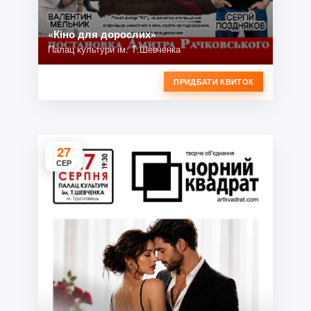
«Кіно для дорослих»
Палац культури ім. Т.Шевченка
ПРИДБАТИ КВИТОК
27
СЕР