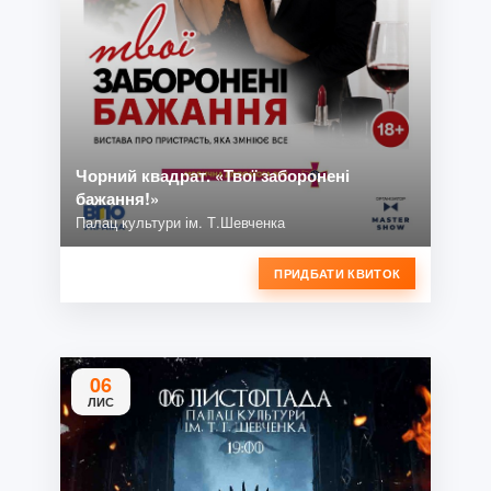
Чорний квадрат. «Твої заборонені
бажання!»
Палац культури ім. Т.Шевченка
ПРИДБАТИ КВИТОК
06
ЛИС