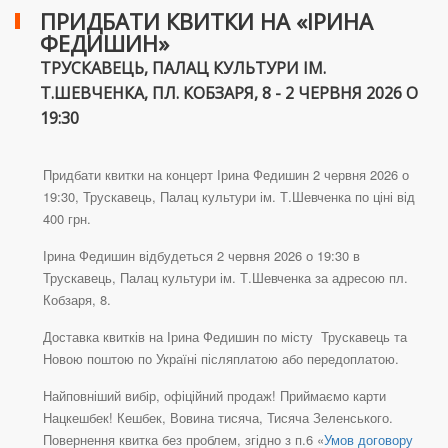
ПРИДБАТИ КВИТКИ НА «ІРИНА
ФЕДИШИН»
ТРУСКАВЕЦЬ, ПАЛАЦ КУЛЬТУРИ ІМ.
Т.ШЕВЧЕНКА, ПЛ. КОБЗАРЯ, 8 - 2 ЧЕРВНЯ 2026 О
19:30
Придбати квитки на концерт Ірина Федишин 2 червня 2026 о
19:30, Трускавець, Палац культури ім. Т.Шевченка по ціні від
400 грн.
Ірина Федишин відбудеться 2 червня 2026 о 19:30 в
Трускавець, Палац культури ім. Т.Шевченка за адресою пл.
Кобзаря, 8.
Доставка квитків на Ірина Федишин по місту Трускавець та
Новою поштою по Україні післяплатою або передоплатою.
Найповніший вибір, офіційний продаж! Приймаємо карти
Нацкешбек! Кешбек, Вовина тисяча, Тисяча Зеленського.
Повернення квитка без проблем, згідно з п.6 «
Умов договору