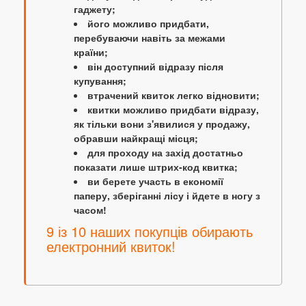
гаджету;
його можливо придбати,
перебуваючи навіть за межами
країни;
він доступний відразу після
купування;
втрачений квиток легко відновити;
квитки можливо придбати відразу,
як тільки вони з'явилися у продажу,
обравши найкращі місця;
для проходу на захід достатньо
показати лише штрих-код квитка;
ви берете участь в економії
паперу, зберіганні лісу і йдете в ногу з
часом!
9 із 10 наших покупців обирають
електронний квиток!