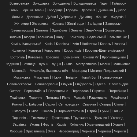
Вознесенськ
Володарка
Володимир
Володимирець
Гадяч
Гайворон
Галич
Горішні Плавні
Городище
Городок
Деражня
Диканька
Дніпро
Долина
Долинське
Дубно
Дубровиця
Дунаївці
Жашків
Жидачів
Житомир
Жмеринка
Жовква
Жовті води
Заліщики
Запоріжжя
Звенигородка
Звягель
Здолбунів
Зеньків
Знам'янка
Золотоноша
Золочів
Ківерці
Калинівка
Калуш
Кам'янець-Подільський
Кам'янське
Камінь-Каширський
Канів
Карлівка
Київ
Кобеляки
Ковель
Козова
Коломия
Конотоп
Коростень
Коростишів
Корсунь-Шевченківський
Костопіль
Котельва
Красилів
Кременчук
Кривий Ріг
Кропивницький
Ладижин
Лохвиця
Лубни
Луцьк
Львів
Магдалинівка
Малин
Маньковка
Миколаїв
Миколаїв, Львівська обл.
Миргород
Могилів-Подольський
Мостиська
Мукачево
Ніжин
Нетішин
Новий Буг
Нововолинськ
Новомосковськ
Новояворівськ
Обухів
Ові́діополь
Одеса
Олександрія
Острог
Первомайськ
Перещепине
Переяслав
Пирятин
Погребище
Подільськ
Полонне
Полтава
Рівне
Радехів
Радомишль
Роздільна
Ромни
с. Бабурка
Сарни
Світловодськ
Свалява
Сквира
Сколе
Славута
Сміла
Сокаль
Старокостянтинів
Стрий
Суми
Тальне
Тернопіль
Тисмениця
Тростянець
Трускавець
Тульчин
Ужгород
Українка
Умань
Фастів
Харків
Хмільник
Хмельницький
Хорол
Хорошів
Христинівка
Хуст
Червоноград
Черкаси
Чернівці
Чернігів