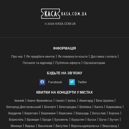
© 2026 KASA.COM.UA
ІНФОРМАЦІЯ
Про нас
Як придбати квиток
Як повернути кошти
Доставка і оплата
Питання та відповіді
Публічна оферта
Організаторам
БУДЬТЕ НА ЗВ'ЯЗКУ
Facebook
Twitter
КВИТКИ НА КОНЦЕРТИ У МІСТАХ
Іванків
Івано-Франківськ
Ізмаїл
Ірпінь
Авангард
Біла Церква
Білгород-Дністровський
Білогір'я
Білогородка
Біляївка
Балта
Баришівка
Бердичів
Берегово
Бережани
Березань
Бершадь
Богуслав
Борзна
Бориспіль
Бровари
Броди
Буковель
Бурштин
Буськ
Буча
Бучач
Вінниця
Вараш
Васильків
Ватутіне
Верхньодніпровськ
Вишгород