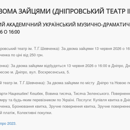
ВОМА ЗАЙЦЯМИ (ДНІПРОВСЬКИЙ ТЕАТР ІМ
Й АКАДЕМІЧНИЙ УКРАЇНСЬКИЙ МУЗИЧНО-ДРАМАТИЧНИЙ
6 О 16:00
ровський театр ім. Т.Г.Шевченка): За двома зайцями 13 червня 2026 о 16
енка по ціні від 250 грн.
енка): За двома зайцями відбудеться 13 червня 2026 о 16:00 в Дніпро, Д
есою м. Дніпро, вул. Воскресенська, 5.
й театр ім. Т.Г.Шевченка): За двома зайцями по місту Дніпро та Новою 
рти Нацкешбек! Кешбек, Вовина тисяча, Тисяча Зеленського. Повернення 
иру та будь-яким перевізником по Україні. Послуги: Купівля квитка в Дн
ченка, Бронювання квитка, Зручне повернення квитка, Зручне повернення
 платіж, Колективні покупки.
про 2023
.