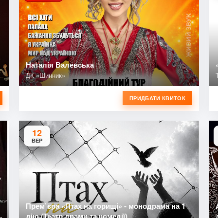
Наталія Валевська
ДК «Шинник»
ПРИДБАТИ КВИТОК
12
ВЕР
Прем`єра «Птах на горищі» - монодрама на 1
дію (Театр драми та комедії)
а