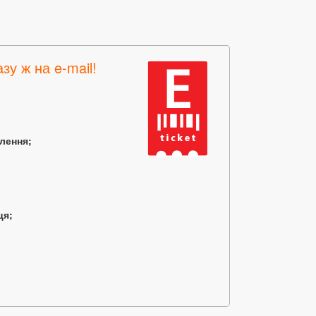
зу ж на e-mail!
млення;
ця;