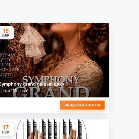
19
СЕР
Symphony grand gala на даху
Центр "Менора"
ПРИДБАТИ КВИТОК
17
ВЕР