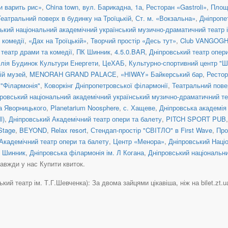
и варить рис»
,
China town, вул. Барикадна, 1а
,
Ресторан «Gastroli»
,
Площа
Театральний поверх в будинку на Троїцькій
,
Ст. м. «Вокзальна»
,
Дніпропе
ький національний академічний український музично-драматичний театр і
 комедії
,
«Дах на Троїцькій»
,
Творчий простір «Десь тут»
,
Club VANGOG
театр драми та комедії
,
ПК Шинник
,
4.5.0.BAR
,
Дніпровський театр опер
ілія Будинок Культури Енергети
,
ЦеХАБ
,
Культурно-спортивний центр "Ш
ій музей
,
MENORAH GRAND PALACE
,
«HIWAY» Байкерський бар
,
Рестор
"Філармонія"
,
Коворкінг Дніпропетровської філармонії
,
Театральний пове
ровський національний академічний український музично-драматичний те
а Яворницького
,
Planetarium Noosphere
,
с. Хащеве
,
Дніпровська академія
l)
,
Дніпровський Академічний театр опери та балету
,
PITCH SPORT PUB
Stage
,
BEYOND
,
Relax resort
,
Стендап-простір "CВІТЛО" в First Wave
,
Про
Академічний театр опери та балету
,
Центр «Менора»
,
Дніпровський Наці
 Шинник
,
Дніпровська філармонія ім. Л Когана
,
Дніпровський національн
завжди у нас Купити квиток.
й театр ім. Т.Г.Шевченка): За двома зайцями цікавіша, ніж на bilet.zt.ua, 