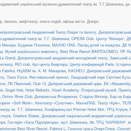
кадемічний український музично-драматичний театр ім. Т.Г.Шевченка, де 
ер, балкон, амфітеатр, описи подій, афіша міста Дніпро.
ніпропетровський Академічний Театр Опери та балету
,
Дніпропетровськи
о-драматичний театр ім. Т.Г. Шевченка
,
OPERA Club
,
Центр "Менора"
,
ДК
 Менора, Будинок Пчолкіна
,
МАХНО ПАБ
,
Палац дітей та юнацтва
,
ДК М
на
,
Музей українського живопису
,
Best River Resort BARTOLOMEO
,
ПР Ла
Le Grand
,
Дніпропетровський академічний молодіжний театр
,
Заміський 
летеатр
,
RIO club
,
Арт-центр Квартира
,
Центр конференцій Parle
,
Історичн
р Fabrika
,
НЦАВМ ім. А. М. Макарова
,
KACHELI
,
Дніпровський державний
ету
,
Trans Force
,
Фестивальний причал
,
Ландшафтний парк Світлані Куль
oms
,
ПК Північний
,
Club 13
,
Дніпровський державний цирк
,
БК «Машинобуд
ія
,
Gogol Hub
,
Hotel Reikartz
,
Visart Academy
,
Літературний музей
,
Прем'є
,
Ostrov River Club
,
Дніпровська Філармонія
,
Стадіон Метеор
,
Бар на Бар
оркінг «Soft Work»
,
Кінотеатр «Супутник»
,
МахноПАБ
,
Театр «Крік»
,
ТЕЛ
театру ім. Т.Г. Шевченка
,
Конференц-зал Premier Hotel Abri
,
ТРЦ Атріум, 
стецтв
,
Creative States
,
Дніпровський національний академічний українсь
пра
,
Гостерія «Хата Підопригора»
,
вул. Шевченка, 28
,
ТРЦ "КАРАВАН", в
artolomeo Best River Resort
,
Fabrica L
,
Гоночна траса Dnepr-Cross
,
Concert