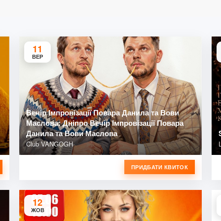
11
ВЕР
Вечір Імпровізації Повара Данила та Вови
Маслова: Дніпро Вечір Імпровізації Повара
Данила та Вови Маслова
Club VANGOGH
ПРИДБАТИ КВИТОК
12
ЖОВ