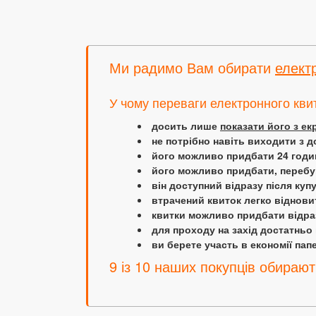
Ми радимо Вам обирати
елект
У чому переваги електронного кви
досить лише
показати його з е
не потрібно навіть виходити з д
його можливо придбати 24 години
його можливо придбати, перебув
він доступний відразу після куп
втрачений квиток легко віднови
квитки можливо придбати відраз
для проходу на захід достатньо
ви берете участь в економії папер
9 із 10 наших покупців обирают