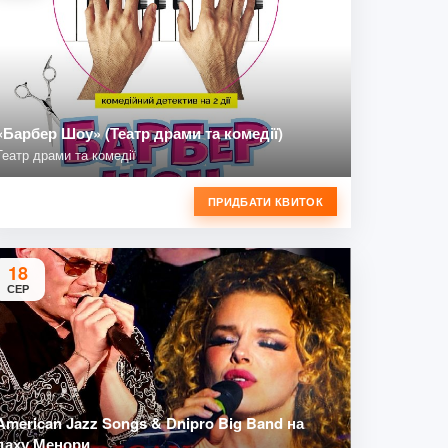
«Барбер Шоу» (Театр драми та комедії)
Театр драми та комедії
ПРИДБАТИ КВИТОК
18
СЕР
American Jazz Songs & Dnipro Big Band на
даху Менори