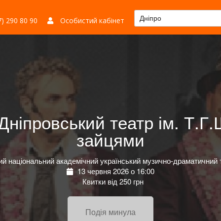
Дніпро
) 290 80 90
Особистий кабінет
Дніпровський театр ім. Т.Г.
зайцями
ий національний академічний український музично-драматичний т
13 червня 2026 о 16:00
Квитки від 250 грн
Подія минула