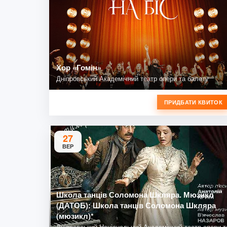
Хор «Гомін»
Дніпровський Академічний театр опери та балету
ПРИДБАТИ КВИТОК
27
ВЕР
Школа танців Соломона Шкляра. Мюзикл
(ДАТОБ): Школа танців Соломона Шкляра
(мюзикл)*
Дніпровський Національний Академічний театр опери т