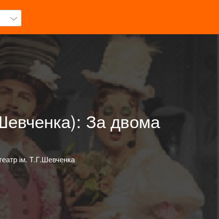
Шевченка): За двома
еатр ім. Т.Г.Шевченка