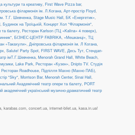
 культури та креативу
,
First Wave Pizza bar
,
тровська філармонія ім. Л.Когана
,
Арт-простір Floyd
,
м. Т.Г. Шевченка
,
Stage Music Hall
,
БК «Енергетик»
,
H
,
Будинок на Троїцькій
,
Концерт Хол "Філармонія"
,
и та балету
,
Ресторан Karlson (ТЦ «Kalina» 4 поверх)
,
инник"
,
БІЗНЕС-ЦЕНТР FABRIKA
,
«Мешканці», ТЦ
ан «Такахули»
,
Дніпровська філармонія ім. Л Когана
,
рх
,
Salute! Party Spot
,
FIRST WAVE
,
Десь Тут
,
Стендап-
атр імТ.Г.Шевченка
,
Menorah Grand Hall
,
White Beach
,
 музики
,
Lake Park
,
Ресторан «Кузен»
,
Dnipto TV. Студія
,
Ресторан Roadhouse
,
Підпілля Махно (Махно ПАБ)
,
стір "Sky"
,
Morrison Bar
,
Menorah Center, Sinai Hall
,
ональний Академічний театр опери та балету
,
PORT
ий академічний український музично-драматичний театр
karabas.com, concert.ua, internet-bilet.ua, kasa.in.ua!