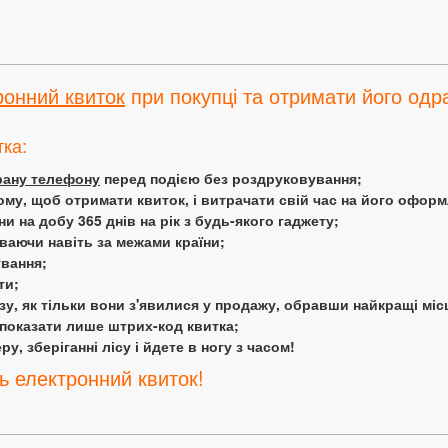
ронний квиток
при покупці та отримати його одра
тка:
крану телефону
перед подією без роздруковування;
ому, щоб отримати квиток, і витрачати свій час на його офор
 на добу 365 днів на рік з будь-якого гаджету;
аючи навіть за межами країни;
ування;
ти;
у, як тільки вони з'явилися у продажу, обравши найкращі міс
 показати лише штрих-код квитка;
у, зберіганні лісу і йдете в ногу з часом!
ь електронний квиток!