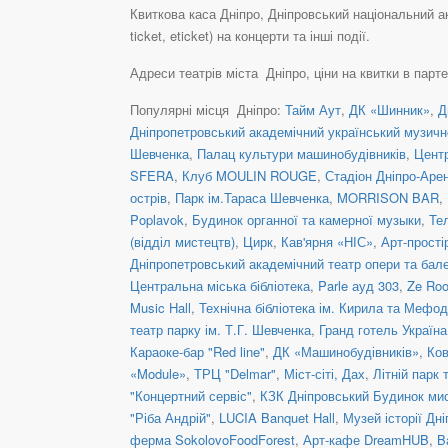
Квиткова каса Дніпро, Дніпровський національний а
ticket, eticket) на концерти та інші події.
Адреси театрів міста Дніпро, ціни на квитки в парт
Популярні місця Дніпро:
Тайм Аут
,
ДК «Шинник»
,
Д
Дніпропетровський академічний український музичн
Шевченка
,
Палац культури машинобудівників
,
Центр
SFERA
,
Клуб MOULIN ROUGE
,
Стадіон Дніпро-Аре
острів
,
Парк ім.Тараса Шевченка
,
MORRISON BAR
,
Poplavok
,
Будинок органної та камерної музыки
,
Те
(відділ мистецтв)
,
Цирк
,
Кав'ярня «НІС»
,
Арт-прості
Дніпропетровський академічний театр опери та бал
Центральна міська бібліотека
,
Parle ауд 303
,
Ze Ro
Music Hall
,
Технічна бібліотека ім. Кирила та Мефод
театр парку ім. Т.Г. Шевченка
,
Гранд готель Україна
Караоке-бар "Red line"
,
ДК «Машинобудівників»
,
Ков
«Module»
,
ТРЦ "Delmar"
,
Міст-сіті, Дах
,
Літній парк 
"Концертний сервіс"
,
КЗК Дніпровський Будинок ми
"Ріба Андрій"
,
LUCIA Banquet Hall
,
Музей історії Дні
ферма SokolovoFoodForest
,
Арт-кафе DreamHUB
,
B