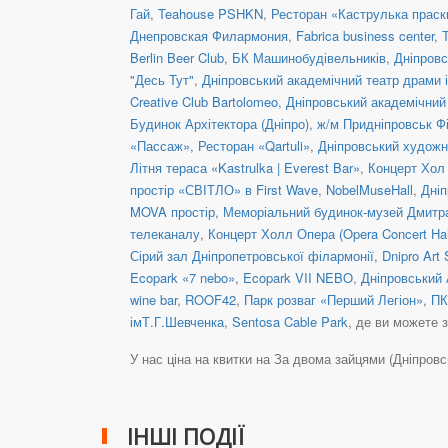
Гай
,
Teahouse PSHKN
,
Ресторан «Каструлька праск
Днепровская Филармония
,
Fabrica business center
,
Berlin Beer Club
,
БК Машинобудівельників
,
Дніпровс
"Десь Тут"
,
Дніпровський академічний театр драми і
Creative Club Bartolomeo
,
Дніпровський академічний 
Будинок Архітектора (Дніпро)
,
ж/м Придніпровськ Ф
«Пассаж»
,
Ресторан «Qartuli»
,
Дніпровський художн
Літня тераса «Kastrulka | Everest Bar»
,
Концерт Хол 
простір «СВІТЛО» в First Wave
,
NobelMuseHall
,
Дніп
MOVA простір
,
Меморіальний будинок-музей Дмитр
телеканалу
,
Концерт Холл Опера (Opera Concert Hal
Сірий зал Дніпропетровської філармонії
,
Dnipro Art 
Ecopark «7 nebo»
,
Ecopark VII NEBO
,
Дніпровський 
wine bar
,
ROOF42
,
Парк розваг «Перший Легіон»
,
ПК
імТ.Г.Шевченка
,
Sentosa Cable Park
, де ви можете 
У нас ціна на квитки на За двома зайцями (Дніпровськи
ІНШІ ПОДІЇ