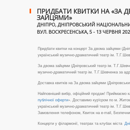
ПРИДБАТИ КВИТКИ НА «ЗА Д
ЗАЙЦЯМИ»
ДНІПРО, ДНІПРОВСЬКИЙ НАЦІОНАЛЬНИ
ВУЛ. ВОСКРЕСЕНСЬКА, 5 - 13 ЧЕРВНЯ 202
Придбати квитки на концерт За двома зайцями (Дніп
український музично-драматичний театр ім. Т.Г.Шевч
За двома зайцями (Дніпровський театр ім. Т.Г.Шевч
музично-драматичний театр ім. Т.Г.Шевченка за адр
Доставка квитків на За двома зайцями (Дніпровськи
Найповніший вибір, офіційний продаж! Приймаємо ка
публічної оферти
». Доставимо кур'єром по м. Житом
український музично-драматичний театр ім. Т.Г.Шев
Замовлення телефоном, Квиток на e-mail, Безпечний
Концерти у філармонії, театрах та клубах міста
Дні