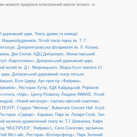
ви можете придбати електронний квиток (етикет, e-
й державний цирк
,
Театр драми та комедії
,
 Машинобудівників
,
Літній театр парку ім. Т. Г.
еталург
,
Дніпропетровська філармонія ім. Л. Когана
,
вина
,
Дім Спілок
,
КДЦ Дніпропрес
,
Монастирський
клуб «Бартоломео»
,
Дніпровський державний цирк
,
ий музей ім. Д.І. Яворницького
,
Медіа-Холл кімната 21
 цирк
,
Дніпровський державний театр ляльок
,
башної
,
Біля Цирку
,
Арт-простір «Фабрика»
,
івників»
,
Ресторан Хутір
,
КДК Кайдацький
,
Poplavok
р-готель «Абрі»
,
Центр Розвитку Людини AWAKE
,
Літній
икадній
,
«Новий металург» торгово-офісний комплекс
,
ЕТЕАТР
,
Стадіон "Метеор"
,
Bubamara Concert Hall
,
Клуб
Ресторан «Сафарі»
,
Караван
,
Парк ім. Лазаря Глобі
,
Зал
кий музично-драматичний театр ім. Т.Г.Шевченка
,
Кафе
хід "MULTIPLEX"
,
Фабрика L
,
Село Соколове, органічна
 hall Міст-айс
,
Ресторан «Біллерсфелд»
,
Парк Зелений