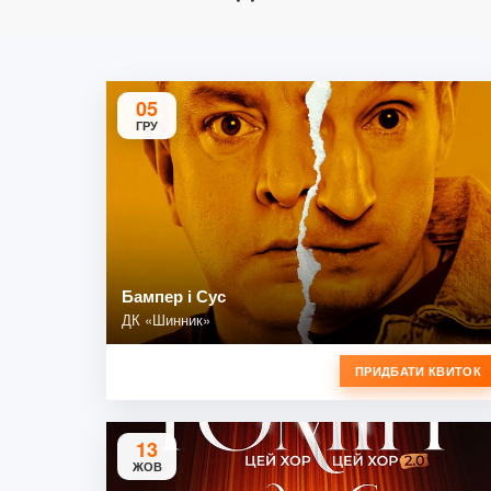
05
ГРУ
Бампер і Сус
ДК «Шинник»
ПРИДБАТИ КВИТОК
13
ЖОВ