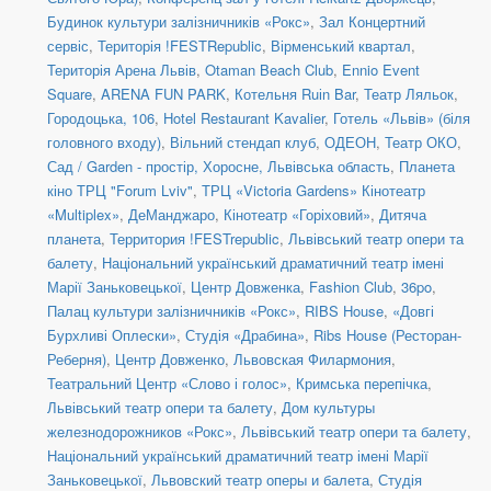
Будинок культури залізничників «Рокс»
,
Зал Концертний
сервіс
,
Територія !FESTRepublic
,
Вірменський квартал
,
Територія Арена Львів
,
Otaman Beach Club
,
Ennio Event
Square
,
ARENA FUN PARK
,
Котельня Ruіn Bar
,
Театр Ляльок
,
Городоцька, 106
,
Hotel Restaurant Kavalier
,
Готель «Львів» (біля
головного входу)
,
Вільний стендап клуб
,
ОДЕОН
,
Театр ОКО
,
Сад / Garden - простір, Хоросне, Львівська область
,
Планета
кіно ТРЦ "Forum Lviv"
,
ТРЦ «Victoria Gardens» Кінотеатр
«Multiplex»
,
ДеМанджаро
,
Кінотеатр «Горіховий»
,
Дитяча
планета
,
Территория !FESTrepublic
,
Львівський театр опери та
балету
,
Національний український драматичний театр імені
Марії Заньковецької
,
Центр Довженка
,
Fashion Club
,
36po
,
Палац культури залізничників «Рокс»
,
RIBS House
,
«Довгі
Бурхливі Оплески»
,
Студія «Драбина»
,
Ribs House (Ресторан-
Реберня)
,
Центр Довженко
,
Львовская Филармония
,
Театральний Центр «Слово і голос»
,
Кримська перепічка
,
Львівський театр опери та балету
,
Дом культуры
железнодорожников «Рокс»
,
Львівський театр опери та балету
,
Національний український драматичний театр імені Марії
Заньковецької
,
Львовский театр оперы и балета
,
Студія