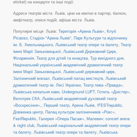
eticket) на концерти та інші події.
Адреси театрів міста Львів, ціни на квитки в партер, балкон,
амфітеатр, описи подій, афіша міста Львів.
Популярні місця Львів:
Територія «Арена Львів»
,
Клуб
Picasso
,
Стадіон "Арена Львів"
,
Парк Культури та відпочинку
ім. Б. Хмельницького
,
Львівський театр опери та балету
,
Театр
імені Марії Заньковецької
,
Львівський Державний Цирк
,
Філармонія
,
Театр для дітей та юнацтва
,
Тур вихідного дня
,
Національний український академічний драматичний театр
імені Марії Заньковецької
,
Львівський державний цирк
,
Залізничний вокзал
,
Львівський палац мистецтв
,
Львівський
драматичний театр ім. Лесі Українки
,
Театр пива «Правда»
,
Львівська копальня кави
,
Underground LUFT
,
Готель «Дністер»
,
Велотрек СКА
,
Львівський академічний духовний театр
«Воскресіння»,
,
Перший театр
,
Арена Львів
,
!FESTrepublic
,
Довженка центр
,
Палац культури залізничників «Рокс»
,
FestRepublic
,
Галерея «Опера Пасаж»
,
Малевич: concert arena
& night club
,
Львівський національний академічний театр опери
та балету
,
Львівський театр опери та балету
,
Львівська