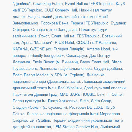
"Драбина"
,
Coworking Futura
,
Event Hall на !FESTrepublic
,
Клуб
на !FESTrepublic
,
CULT Comedy Hall
,
Нижній зал театру
ляльок
,
Національний драматичний театр імені Марії
Заньковецької
,
Порохова Вежа
,
Тераса !FESTrepublic
,
Будинок
Офіцерів
,
Станція метро Заводська
,
Палац культури
залізничників "Рокс"
,
Event Hall на !FESTrepublic
,
Ботанічний
сад
,
Арена "Малевич"
,
RIUS Hotel
,
CLOUD no.7 Panorama
,
KATANA
,
G-ZONE (ex. Галерея Лицарів)
,
Antares Hotel, 1-й
поверх
,
«Friendly lounge bar»
,
Океанаріум
,
Дах Центру
Довженка
,
Emily Resort (м. Винники)
,
Barvy Event Hall
,
Вілла
Грушевського
,
Львівська національна опера
,
Студія Драбина
,
Edem Resort Medical & SPA (м. Стрілки)
,
Львівська
національна опера (Дзеркальна зала)
,
Львівський академічний
драматичний театр імені Лесі Українки
,
Довгі бурхливі оплески
,
Парк-готелі Древній Град
,
MAD BAR's HOUSE
,
LvivFilmCenter
,
Палац культури ім. Гната Хоткевича
,
Sirka
,
Sirka Camp
,
Стадіон «Сокіл» (с. Суховоля)
,
Ресторан DE LUXE
,
Клуб
Deluxe
,
Львівська національна філармонія імені Мирослава
Скорика
,
Lem Station
,
Перший академічний український театр
для дітей та юнацтва
,
LEM Station Creative Hub
,
Львівський