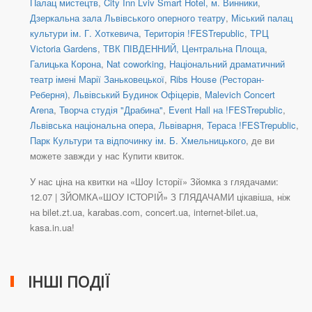
Палац мистецтв
,
City Inn Lviv Smart Hotel, м. Винники
,
Дзеркальна зала Львівського оперного театру
,
Міський палац
культури ім. Г. Хоткевича
,
Територія !FESTrepublic
,
ТРЦ
Victoria Gardens
,
ТВК ПІВДЕННИЙ, Центральна Площа
,
Галицька Корона
,
Nat coworking
,
Національний драматичний
театр імені Марії Заньковецької
,
Ribs House (Ресторан-
Реберня)
,
Львівський Будинок Офіцерів
,
Malevich Concert
Arena
,
Творча студія "Драбина"
,
Event Hall на !FESTrepublic
,
Львівська національна опера
,
Львіварня
,
Тераса !FESTrepublic
,
Парк Культури та відпочинку ім. Б. Хмельницького
, де ви
можете завжди у нас Купити квиток.
У нас ціна на квитки на «Шоу Історії» Зйомка з глядачами:
12.07 | ЗЙОМКА«ШОУ ІСТОРІЙ» З ГЛЯДАЧАМИ цікавіша, ніж
на bilet.zt.ua, karabas.com, concert.ua, internet-bilet.ua,
kasa.in.ua!
ІНШІ ПОДІЇ