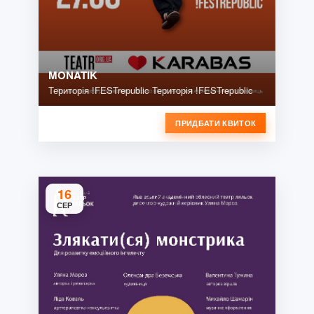
MONATIK
Територія !FESTrepublic Територія !FESTrepublic
ПРИДБАТИ КВИТОК
16
СЕР