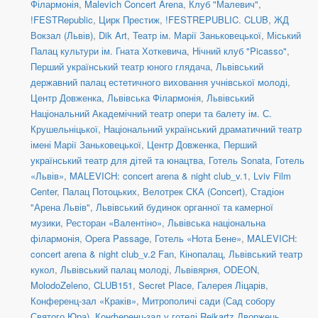
Філармонія
,
Malevich Concert Arena
,
Клуб "Малевич"
,
!FESTRepublic
,
Цирк Престиж
,
!FESTREPUBLIC. CLUB
,
ЖД
Вокзал (Львів)
,
Dik Art
,
Театр ім. Марії Заньковецької
,
Міський
Палац культури ім. Гната Хоткевича
,
Нічний клуб "Picasso"
,
Перший український театр юного глядача
,
Львівський
державний палац естетичного виховання учнівської молоді
,
Центр Довженка
,
Львівська Філармонія
,
Львівський
Національний Академічний театр опери та балету ім. С.
Крушельніцької
,
Національний український драматичний театр
імені Марії Заньковецької
,
Центр Довженка
,
Перший
український театр для дітей та юнацтва
,
Готель Sonata
,
Готель
«Львів»
,
MALEVICH: concert arena & night club_v.1
,
Lviv Film
Center
,
Палац Потоцьких
,
Велотрек СКА (Concert)
,
Стадіон
"Арена Львів"
,
Львівський будинок органної та камерної
музики
,
Ресторан «Валентіно»
,
Львівська національна
філармонія
,
Opera Passage
,
Готель «Нота Бене»
,
MALEVICH:
concert arena & night club_v.2 Fan
,
Кінопалац
,
Львівський театр
кукол
,
Львівський палац молоді
,
Львівярня
,
ODEON
,
MolodoZeleno
,
CLUB151
,
Secret Place
,
Галерея Ліцарів
,
Конференц-зал «Краків»
,
Митрополичі сади (Сад собору
Святого Юра)
,
Конференц-зал у готелі Reikartz Дворжець
,