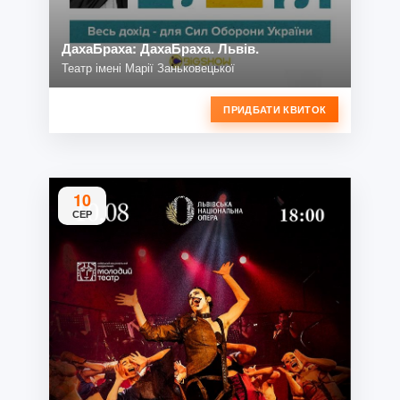
ДахаБраха: ДахаБраха. Львів.
Театр імені Марії Заньковецької
ПРИДБАТИ КВИТОК
10
СЕР