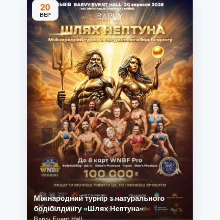
20
ВЕР
Міжнародний турнір з натурального
бодібілдингу «Шлях Нептуна»
Barvy Event Hall