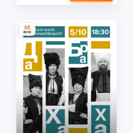
05
ЖОВ