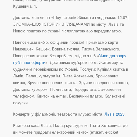
Кушевича, 1.
Доставка квитків на «Шоу Історії» Зйомка з глядачами: 12.07 |
ЗЙОМКА«ШОУ ІСТОРІЙ» З ГЛЯДАЧАМИ по місту Львів та
Новою поштою по Україні післяплатою або передоплатою.
Найповніший вибір, офіційний продаж! Приймаємо карти
Нацкешбек! Кешбек, Вовина тисяча, Тисяча Зеленського.
Повернення квитка без проблем, згідно з п.6 «
Умов договору
публічної оферти
». Доставимо кур'єром по м. Житомиру та
будь-яким перевізником по Україні. Послуги: Купівля квитка в
Львів, Палац культури ім. Гната Хоткевича, Бронювання
квитка, Зручне повернення квитка, Зручне повернення коштів,
Доставка кур'єром, Післяплата, Передплата, Замовлення
телефоном, Квиток на e-mail, Безпечний платіж, Колективні
покупки.
Концерти у філармонії, театрах та клубах міста
Львів 2023
.
Квиткова каса Львів, Палац культури ім. Гната Хоткевича, де
ви можете придбати електронний квиток (етикет, e-ticket,