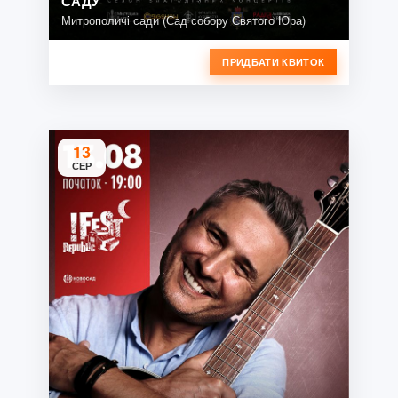
САДУ
Митрополичі сади (Сад собору Святого Юра)
ПРИДБАТИ КВИТОК
13
СЕР