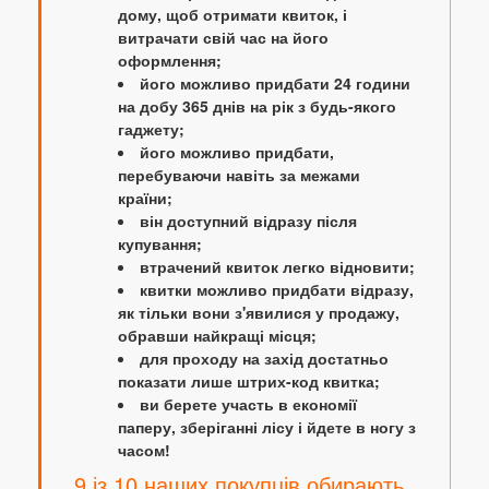
дому, щоб отримати квиток, і
витрачати свій час на його
оформлення;
його можливо придбати 24 години
на добу 365 днів на рік з будь-якого
гаджету;
його можливо придбати,
перебуваючи навіть за межами
країни;
він доступний відразу після
купування;
втрачений квиток легко відновити;
квитки можливо придбати відразу,
як тільки вони з'явилися у продажу,
обравши найкращі місця;
для проходу на захід достатньо
показати лише штрих-код квитка;
ви берете участь в економії
паперу, зберіганні лісу і йдете в ногу з
часом!
9 із 10 наших покупців обирають