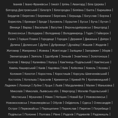
Іванків
Івано-Франківськ
Ізмаїл
Ірпінь
Авангард
Біла Церква
Білгород-Дністровський
Білогір'я
Білогородка
Біляївка
Балта
Баришівка
Бердичів
Берегово
Бережани
Березань
Бершадь
Богуслав
Борзна
Бориспіль
Бровари
Броди
Буковель
Бурштин
Буськ
Буча
Бучач
Вінниця
Вараш
Васильків
Ватутіне
Верхньодніпровськ
Вишгород
Вознесенськ
Володарка
Володимир
Володимирець
Гадяч
Гайворон
Галич
Горішні Плавні
Городище
Городок
Деражня
Диканька
Дніпро
Долина
Долинське
Дубно
Дубровиця
Дунаївці
Жашків
Жидачів
Житомир
Жмеринка
Жовква
Жовті води
Заліщики
Запоріжжя
Зборів
Звенигородка
Звягель
Здолбунів
Зеньків
Знам'янка
Золотоноша
Золочів
Ківерці
Калинівка
Калуш
Кам'янець-Подільський
Кам'янське
Камінь-Каширський
Канів
Карлівка
Київ
Кобеляки
Ковель
Козова
Коломия
Конотоп
Коростень
Коростишів
Корсунь-Шевченківський
Костопіль
Котельва
Красилів
Кременчук
Кривий Ріг
Кропивницький
Ладижин
Лохвиця
Лубни
Луцьк
Львів
Магдалинівка
Малин
Маньковка
Миколаїв
Миколаїв, Львівська обл.
Миргород
Могилів-Подольський
Мостиська
Мукачево
Ніжин
Нетішин
Новий Буг
Нововолинськ
Новомосковськ
Новояворівськ
Обухів
Ові́діополь
Одеса
Олександрія
Острог
Первомайськ
Перещепине
Переяслав
Пирятин
Погребище
Подільськ
Полонне
Полтава
Рівне
Радехів
Радивилів
Радомишль