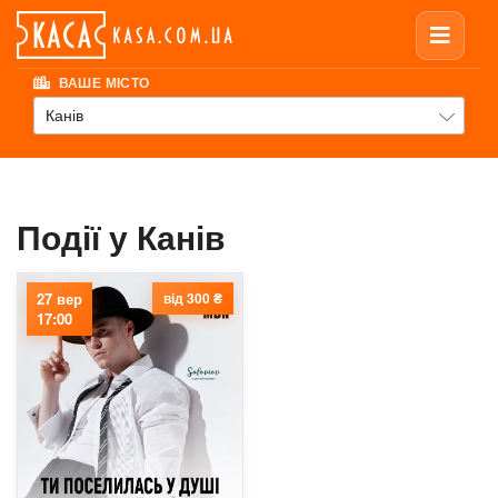
ВАШЕ МІСТО
Канів
Події у Канів
27 вер
від 300 ₴
17:00