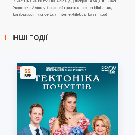
У нас ціна на квитки на Аліса у Дивокраї (АМДТ ім. Лесі
Українки): Аліса у Дивокраї цікавіша, ніж на bilet.zt.ua,
karabas.com, concert.ua, internet-bilet.ua, kasa.in.ua!
ІНШІ ПОДІЇ
22
ВЕР