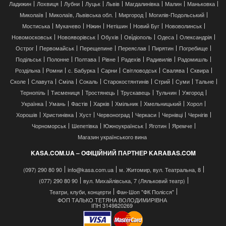
Ладижин
Лохвиця
Лубни
Луцьк
Львів
Магдалинівка
Малин
Маньковка
Миколаїв
Миколаїв, Львівська обл.
Миргород
Могилів-Подольський
Мостиська
Мукачево
Ніжин
Нетішин
Новий Буг
Нововолинськ
Новомосковськ
Новояворівськ
Обухів
Ові́діополь
Одеса
Олександрія
Острог
Первомайськ
Перещепине
Переяслав
Пирятин
Погребище
Подільськ
Полонне
Полтава
Рівне
Радехів
Радивилів
Радомишль
Роздільна
Ромни
с. Бабурка
Сарни
Світловодськ
Свалява
Сквира
Сколе
Славута
Сміла
Сокаль
Старокостянтинів
Стрий
Суми
Тальне
Тернопіль
Тисмениця
Тростянець
Трускавець
Тульчин
Ужгород
Українка
Умань
Фастів
Харків
Хмільник
Хмельницький
Хорол
Хорошів
Христинівка
Хуст
Червоноград
Черкаси
Чернівці
Чернігів
Чорноморськ
Шепетівка
Южноукраїнськ
Яготин
Яремче
Магазин українського вина
KASA.COM.UA – ОФІЦІЙНИЙ ПАРТНЕР KARABAS.COM
(097) 290 80 90
info@kasa.com.ua
м. Житомир, вул. Театральна, 8
(077) 290 80 90
вул. Михайлівська, 7 (Ляльковий театр)
Театри, клуби, концерти
Фан-Шоп "ФК Полісся"
ФОП ТАЛЬКО ТЕТЯНА ВОЛОДИМИРІВНА
ІПН 3149820269