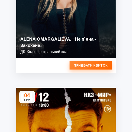
ALENA OMARGALIEVA. «Не п`яна -
Закохана»
ДК Хімік Центральний зал
ПРИДБАТИ КВИТОК
04
ГРУ