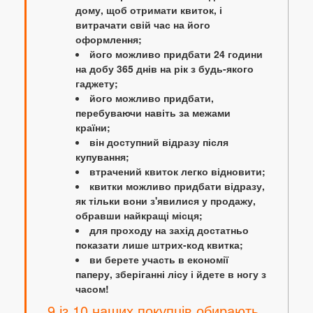
дому, щоб отримати квиток, і
витрачати свій час на його
оформлення;
його можливо придбати 24 години
на добу 365 днів на рік з будь-якого
гаджету;
його можливо придбати,
перебуваючи навіть за межами
країни;
він доступний відразу після
купування;
втрачений квиток легко відновити;
квитки можливо придбати відразу,
як тільки вони з'явилися у продажу,
обравши найкращі місця;
для проходу на захід достатньо
показати лише штрих-код квитка;
ви берете участь в економії
паперу, зберіганні лісу і йдете в ногу з
часом!
9 із 10 наших покупців обирають