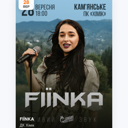
28
ВЕР
FIЇNKA
ДК Хімік