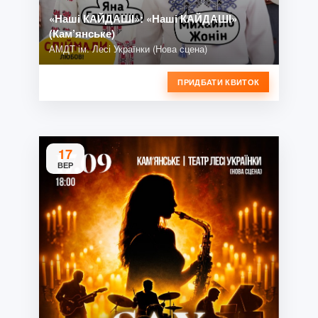
«Наші КАЙДАШІ»: «Наші КАЙДАШІ»
(Кам’янське)
АМДТ ім. Лесі Українки (Нова сцена)
ПРИДБАТИ КВИТОК
17
ВЕР