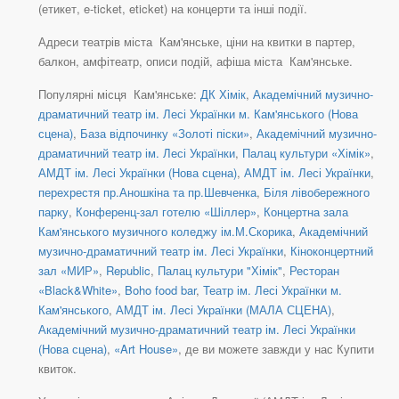
(етикет, e-ticket, eticket) на концерти та інші події.
Адреси театрів міста Кам'янське, ціни на квитки в партер,
балкон, амфітеатр, описи подій, афіша міста Кам'янське.
Популярні місця Кам'янське:
ДК Хімік
,
Академічний музично-
драматичний театр ім. Лесі Українки м. Кам'янського (Нова
сцена)
,
База відпочинку «Золоті піски»
,
Академічний музично-
драматичний театр ім. Лесі Українки
,
Палац культури «Хімік»
,
АМДТ ім. Лесі Українки (Нова сцена)
,
АМДТ ім. Лесі Українки
,
перехрестя пр.Аношкіна та пр.Шевченка
,
Біля лівобережного
парку
,
Конференц-зал готелю «Шіллер»
,
Концертна зала
Кам'янського музичного коледжу ім.М.Скорика
,
Академічний
музично-драматичний театр ім. Лесі Українки
,
Кіноконцертний
зал «МИР»
,
Republic
,
Палац культури "Хімік"
,
Ресторан
«Black&White»
,
Boho food bar
,
Театр ім. Лесі Українки м.
Кам'янського
,
АМДТ ім. Лесі Українки (МАЛА СЦЕНА)
,
Академічний музично-драматичний театр ім. Лесі Українки
(Нова сцена)
,
«Art House»
, де ви можете завжди у нас Купити
квиток.