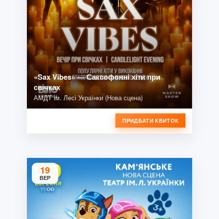
«Sax Vibes» — Саксофонні хіти при
свічках
АМДТ ім. Лесі Українки (Нова сцена)
ПРИДБАТИ КВИТОК
19
ВЕР