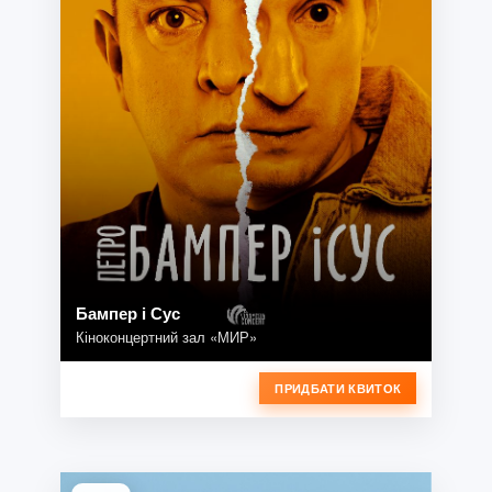
Бампер і Сус
Кіноконцертний зал «МИР»
ПРИДБАТИ КВИТОК