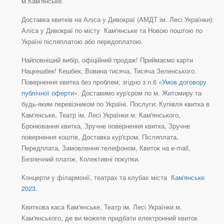
м.Кам'янське.
Доставка квитків на Аліса у Дивокраї (АМДТ ім. Лесі Українки):
Аліса у Дивокраї по місту Кам'янське та Новою поштою по
Україні післяплатою або передоплатою.
Найповніший вибір, офіційний продаж! Приймаємо карти
Нацкешбек! Кешбек, Вовина тисяча, Тисяча Зеленського.
Повернення квитка без проблем, згідно з п.6 «
Умов договору
публічної оферти
». Доставимо кур'єром по м. Житомиру та
будь-яким перевізником по Україні. Послуги: Купівля квитка в
Кам'янське, Театр ім. Лесі Українки м. Кам'янського,
Бронювання квитка, Зручне повернення квитка, Зручне
повернення коштів, Доставка кур'єром, Післяплата,
Передплата, Замовлення телефоном, Квиток на e-mail,
Безпечний платіж, Колективні покупки.
Концерти у філармонії, театрах та клубах міста
Кам'янське
2023
.
Квиткова каса Кам'янське, Театр ім. Лесі Українки м.
Кам'янського, де ви можете придбати електронний квиток