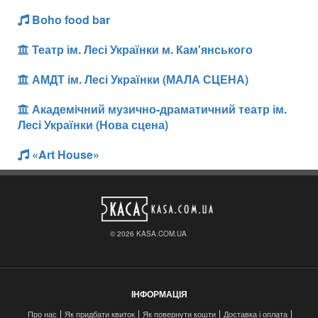
Boho food bar
Театр ім. Лесі Українки м. Кам'янського
АМДТ ім. Лесі Українки (МАЛА СЦЕНА)
Академічний музично-драматичний театр ім.
Лесі Українки (Нова сцена)
«Art House»
© 2026 KASA.COM.UA
ІНФОРМАЦІЯ
Про нас
Як придбати квиток
Як повернути кошти
Доставка і оплата