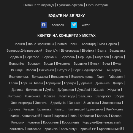
Питання та відповіді
Публічна оферта
Організаторам
БУДЬТЕ НА ЗВ'ЯЗКУ
Facebook
Twitter
КВИТКИ НА КОНЦЕРТИ У МІСТАХ
Іванків
Івано-Франківськ
Ізмаїл
Ірпінь
Авангард
Біла Церква
Білгород-Дністровський
Білогір'я
Білогородка
Біляївка
Балта
Баришівка
Бердичів
Берегово
Бережани
Березань
Бершадь
Богуслав
Борзна
Бориспіль
Бровари
Броди
Буковель
Бурштин
Буськ
Буча
Бучач
Вінниця
Вараш
Васильків
Ватутіне
Верхньодніпровськ
Вишгород
Вознесенськ
Володарка
Володимир
Володимирець
Гадяч
Гайворон
Галич
Горішні Плавні
Городище
Городок
Деражня
Диканька
Дніпро
Долина
Долинське
Дубно
Дубровиця
Дунаївці
Жашків
Жидачів
Житомир
Жмеринка
Жовква
Жовті води
Заліщики
Запоріжжя
Зборів
Звенигородка
Звягель
Здолбунів
Зеньків
Знам'янка
Золотоноша
Золочів
Ківерці
Калинівка
Калуш
Кам'янець-Подільський
Кам'янське
Камінь-Каширський
Канів
Карлівка
Київ
Кобеляки
Ковель
Козова
Коломия
Конотоп
Коростень
Коростишів
Корсунь-Шевченківський
Костопіль
Котельва
Красилів
Кременчук
Кривий Ріг
Кропивницький