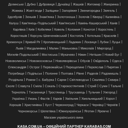
Долинське
Дубно
Дубровиця
Дунаївці
Жашків
Житомир
Жмеринка
Жовква
Жовті води
Заліщики
Запоріжжя
Звенигородка
Звягель
Здолбунів
Зеньків
Знам'янка
Золотоноша
Золочів
Ківерці
Калинівка
Калуш
Кам'янець-Подільський
Кам'янське
Камінь-Каширський
Канів
Карлівка
Київ
Кобеляки
Ковель
Коломия
Конотоп
Коростень
Коростишів
Корсунь-Шевченківський
Костопіль
Котельва
Красилів
Кременчук
Кривий Ріг
Кропивницький
Ладижин
Лохвиця
Лубни
Луцьк
Львів
Магдалинівка
Малин
Маньковка
Миколаїв
Миргород
Могилів-Подольський
Мостиська
Мукачево
Ніжин
Нетішин
Новий Буг
Нововолинськ
Новомосковськ
Новояворівськ
Обухів
Ові́діополь
Одеса
Олександрія
Острог
Первомайськ
Перещепине
Переяслав
Пирятин
Погребище
Подільськ
Полонне
Полтава
Рівне
Радехів
Радомишль
Роздільна
Ромни
с. Бабурка
Сарни
Світловодськ
Свалява
Сквира
Сколе
Славута
Сміла
Сокаль
Старокостянтинів
Стрий
Суми
Тальне
Тернопіль
Тисмениця
Тростянець
Трускавець
Тульчин
Ужгород
Українка
Умань
Фастів
Харків
Хмільник
Хмельницький
Хорол
Хорошів
Христинівка
Хуст
Червоноград
Черкаси
Чернівці
Чернігів
Чорноморськ
Шепетівка
Южноукраїнськ
Яготин
Яремче
Магазин українського вина
KASA.COM.UA – ОФІЦІЙНИЙ ПАРТНЕР KARABAS.COM