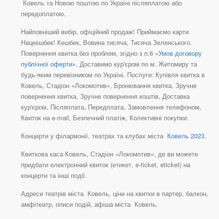
Ковель та Новою поштою по Україні післяплатою або
передоплатою.
Найповніший вибір, офіційний продаж! Приймаємо карти
Нацкешбек! Кешбек, Вовина тисяча, Тисяча Зеленського.
Повернення квитка без проблем, згідно з п.6 «
Умов договору
публічної оферти
». Доставимо кур'єром по м. Житомиру та
будь-яким перевізником по Україні. Послуги: Купівля квитка в
Ковель, Стадіон «Локомотив», Бронювання квитка, Зручне
повернення квитка, Зручне повернення коштів, Доставка
кур'єром, Післяплата, Передплата, Замовлення телефоном,
Квиток на e-mail, Безпечний платіж, Колективні покупки.
Концерти у філармонії, театрах та клубах міста
Ковель 2023
.
Квиткова каса Ковель, Стадіон «Локомотив», де ви можете
придбати електронний квиток (етикет, e-ticket, eticket) на
концерти та інші події.
Адреси театрів міста Ковель, ціни на квитки в партер, балкон,
амфітеатр, описи подій, афіша міста Ковель.