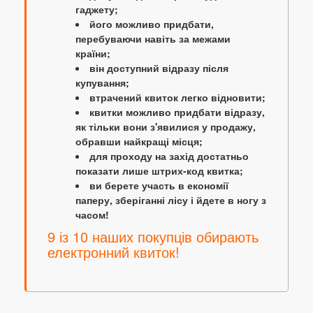
гаджету;
його можливо придбати,
перебуваючи навіть за межами
країни;
він доступний відразу після
купування;
втрачений квиток легко відновити;
квитки можливо придбати відразу,
як тільки вони з'явилися у продажу,
обравши найкращі місця;
для проходу на захід достатньо
показати лише штрих-код квитка;
ви берете участь в економії
паперу, зберіганні лісу і йдете в ногу з
часом!
9 із 10 наших покупців обирають
електронний квиток!