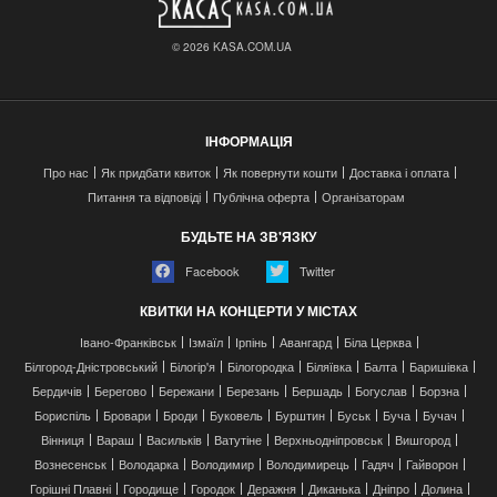
© 2026 KASA.COM.UA
ІНФОРМАЦІЯ
Про нас
Як придбати квиток
Як повернути кошти
Доставка і оплата
Питання та відповіді
Публічна оферта
Організаторам
БУДЬТЕ НА ЗВ'ЯЗКУ
Facebook
Twitter
КВИТКИ НА КОНЦЕРТИ У МІСТАХ
Івано-Франківськ
Ізмаїл
Ірпінь
Авангард
Біла Церква
Білгород-Дністровський
Білогір'я
Білогородка
Біляївка
Балта
Баришівка
Бердичів
Берегово
Бережани
Березань
Бершадь
Богуслав
Борзна
Бориспіль
Бровари
Броди
Буковель
Бурштин
Буськ
Буча
Бучач
Вінниця
Вараш
Васильків
Ватутіне
Верхньодніпровськ
Вишгород
Вознесенськ
Володарка
Володимир
Володимирець
Гадяч
Гайворон
Горішні Плавні
Городище
Городок
Деражня
Диканька
Дніпро
Долина