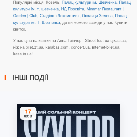
Популярні місця Ковель:
Палац культури ім. Шевченка
,
Палац
культури ім. т. шевченка
,
НД Просвіта
,
Miramar Restaurant |
Garden | Club
,
Стадіон «Локомотив»
,
Околиця Зелена
,
Палац
культури ім. Т. Шевченка
, де ви можете завжди у нас Купити
квиток.
У нас ціна на квитки на Анна Трінчер - Street fest ua цікавіша,
ніж на bilet.zt.ua, karabas.com, concert.ua, internet-bilet.ua,
kasa.in.ua!
ІНШІ ПОДІЇ
17
ЖОВ