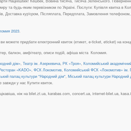
рти Нацкешбек! Кешбек, Вовина тисяча, Тисяча Зеленського. Повернення 
иру та будь-яким перевізником по Україні. Послуги: Купівля квитка в Ко
в, Доставка кур'єром, Післяплата, Передплата, Замовлення телефоном, К
омия 2023
.
и можете придбати електронний квиток (етикет, e-ticket, eticket) на конце
ртер, балкон, амфітеатр, описи подій, афіша міста Коломия.
одний дім»
,
Театр ім. Азеркевича
,
РК «Троя»
,
Коломийський академічний 
Ресторан «KADO»
,
ФСК Локомотив
,
Коломийський ФСК «Локомотив» ім. 
ький палац культури "Народний дім"
,
Міський палац культури Народний 
е завжди у нас Купити квиток.
ікавіша, ніж на bilet.zt.ua, karabas.com, concert.ua, internet-bilet.ua, kasa.