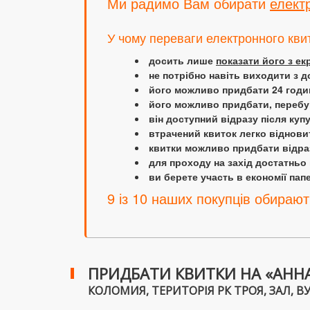
Ми радимо Вам обирати
елект
У чому переваги електронного кви
досить лише
показати його з е
не потрібно навіть виходити з д
його можливо придбати 24 години
його можливо придбати, перебув
він доступний відразу після куп
втрачений квиток легко віднови
квитки можливо придбати відраз
для проходу на захід достатньо
ви берете участь в економії папер
9 із 10 наших покупців обирают
ПРИДБАТИ КВИТКИ НА «АННА 
КОЛОМИЯ, ТЕРИТОРІЯ РК ТРОЯ, ЗАЛ, ВУ