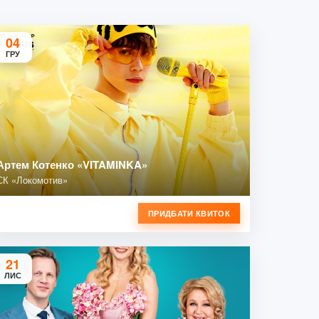
04
ГРУ
Артем Котенко «VITAMINKA»
СК «Локомотив»
ПРИДБАТИ КВИТОК
21
ЛИС