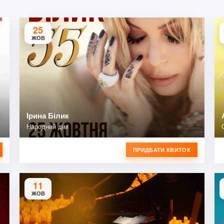
25
ЖОВ
Ірина Білик
Народний дім
ПРИДБАТИ КВИТОК
11
ЖОВ