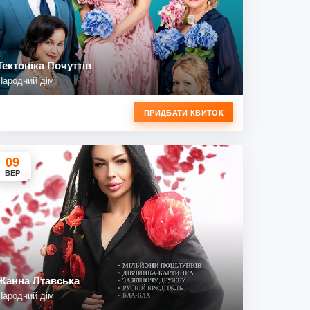
Тектоніка Почуттів
Народний дім
ПРИДБАТИ КВИТОК
09
ВЕР
Жанна Лтавська
Народний дім