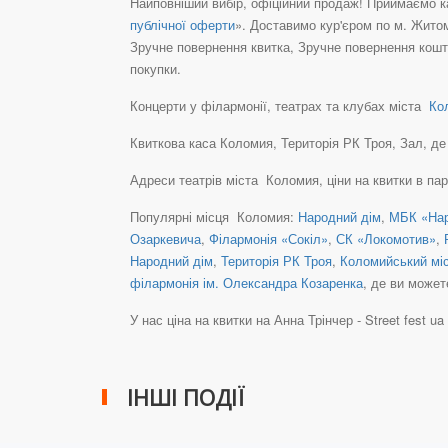
Найповніший вибір, офіційний продаж! Приймаємо ка
публічної оферти
». Доставимо кур'єром по м. Житом
Зручне повернення квитка, Зручне повернення кошті
покупки.
Концерти у філармонії, театрах та клубах міста
Кол
Квиткова каса Коломия, Територія РК Троя, Зал, де в
Адреси театрів міста Коломия, ціни на квитки в па
Популярні місця Коломия:
Народний дім
,
МБК «Нар
Озаркевича
,
Філармонія «Сокіл»
,
СК «Локомотив»
,
Народний дім
,
Територія РК Троя
,
Коломийський міс
філармонія ім. Олександра Козаренка
, де ви может
У нас ціна на квитки на Анна Трінчер - Street fest ua ц
ІНШІ ПОДІЇ