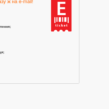
зу ж на e-mail!
млення;
ця;