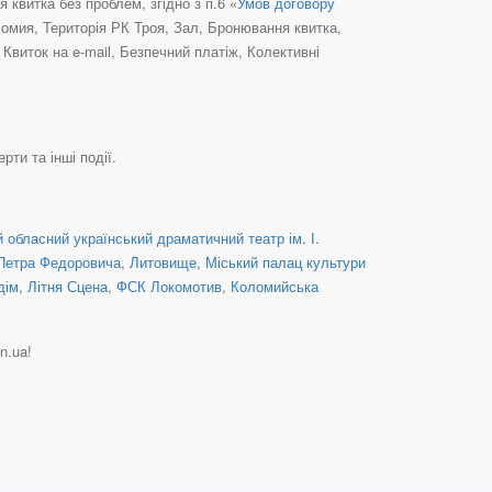
квитка без проблем, згідно з п.6 «
Умов договору
ломия, Територія РК Троя, Зал, Бронювання квитка,
виток на e-mail, Безпечний платіж, Колективні
рти та інші події.
обласний український драматичний театр ім. І.
Петра Федоровича
,
Литовище
,
Міський палац культури
дім
,
Літня Сцена
,
ФСК Локомотив
,
Коломийська
in.ua!