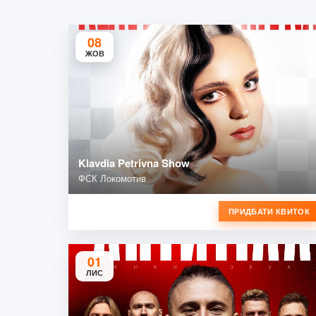
08
ЖОВ
Klavdia Petrivna Show
ФСК Локомотив
ПРИДБАТИ КВИТОК
01
ЛИС