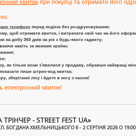
ронний квиток
при покупці та отримати його одра
тка:
крану телефону
перед подією без роздруковування;
ому, щоб отримати квиток, і витрачати свій час на його офор
 на добу 365 днів на рік з будь-якого гаджету;
аючи навіть за межами країни;
ування;
ти;
у, як тільки вони з'явилися у продажу, обравши найкращі міс
 показати лише штрих-код квитка;
у, зберіганні лісу і йдете в ногу з часом!
ь електронний квиток!
ТРІНЧЕР - STREET FEST UA»
Л. БОГДАНА ХМЕЛЬНИЦЬКОГО 6 - 2 СЕРПНЯ 2026 О 19:00