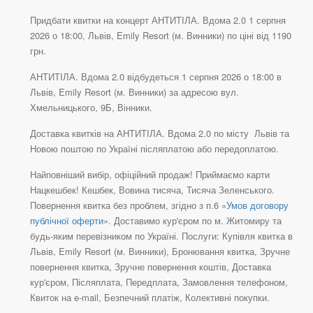
Придбати квитки на концерт АНТИТІЛА. Вдома 2.0 1 серпня
2026 о 18:00, Львів, Emily Resort (м. Винники) по ціні від 1190
грн.
АНТИТІЛА. Вдома 2.0 відбудеться 1 серпня 2026 о 18:00 в
Львів, Emily Resort (м. Винники) за адресою вул.
Хмельницького, 9Б, Вінники.
Доставка квитків на АНТИТІЛА. Вдома 2.0 по місту Львів та
Новою поштою по Україні післяплатою або передоплатою.
Найповніший вибір, офіційний продаж! Приймаємо карти
Нацкешбек! Кешбек, Вовина тисяча, Тисяча Зеленського.
Повернення квитка без проблем, згідно з п.6 «
Умов договору
публічної оферти
». Доставимо кур'єром по м. Житомиру та
будь-яким перевізником по Україні. Послуги: Купівля квитка в
Львів, Emily Resort (м. Винники), Бронювання квитка, Зручне
повернення квитка, Зручне повернення коштів, Доставка
кур'єром, Післяплата, Передплата, Замовлення телефоном,
Квиток на e-mail, Безпечний платіж, Колективні покупки.