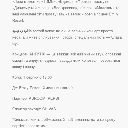
«Лови момент», «TDME», «Вдома», «Фортеця Бахмут»,
«Дивись у мій екран», «Все красиво», «2step», «Молоком» та
інші улюблені хіти прозвучать на великій open air сцені Emily
Resort.
����На гостей чекає не лише великий концерт просто
неба, а й живе спілкування, історії, спеціальний гість — Слава
Бу.
Концерти АНТИТІЛ — це завжди якісний живий звук, справжні
емоції та відчуття єдності, заради яких хочеться повертатися
знову і знову.
Коли: 1 серпня о 18:00
Де: Emily Resort, Хмельницького 9.
Партнер: AUROOM, PEPSI
Спонсор заходу: CHIVAS.
*Кількість квитків обмежена. З наближенням дати концерту
вартість зростатиме.