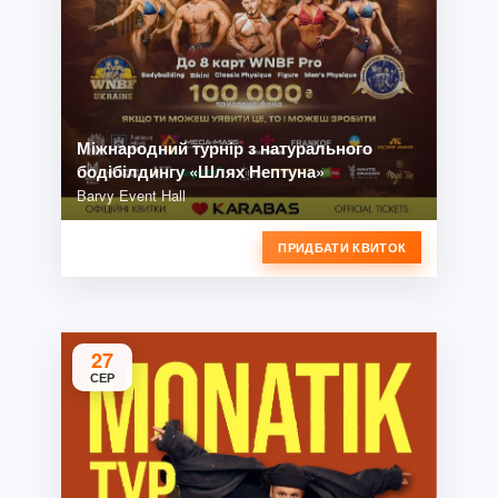
Міжнародний турнір з натурального
бодібілдингу «Шлях Нептуна»
Barvy Event Hall
ПРИДБАТИ КВИТОК
27
СЕР