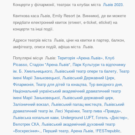
Концерти у філармонії, театрах та клубах міста
Львів 2023
.
Квиткова каса Львів, Emily Resort (м. Винники), де ви можете
придбати електронний квиток (етикет, e-ticket, eticket) на
концерти та інші події.
Адреси театрів міста Львів, ціни на квитки в партер, балкон,
амфітеатр, описи подій, афіша міста Львів.
Популярні місця Львів:
Територія «Арена Львів»
,
Клуб
Picasso
,
Стадіон "Арена Львів"
,
Парк Культури та відпочинку
ім. Б. Хмельницького
,
Львівський театр опери та балету
,
Театр
імені Марії Заньковецької
,
Львівський Державний Цирк
,
Філармонія
,
Театр для дітей та юнацтва
,
Тур вихідного дня
,
Національний український академічний драматичний театр
імені Марії Заньковецької
,
Львівський державний цирк
,
Залізничний вокзал
,
Львівський палац мистецтв
,
Львівський
драматичний театр ім. Лесі Українки
,
Театр пива «Правда»
,
Львівська копальня кави
,
Underground LUFT
,
Готель «Дністер»
,
Велотрек СКА
,
Львівський академічний духовний театр
«Воскресіння»,
,
Перший театр
,
Арена Львів
,
!FESTrepublic
,