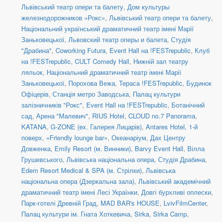
Львівський театр опери та балету
,
Дом культуры
железнодорожников «Рокс»
,
Львівський театр опери та балету
,
Національний український драматичний театр імені Марії
Заньковецької
,
Львовский театр оперы и балета
,
Студія
"Драбина"
,
Coworking Futura
,
Event Hall на !FESTrepublic
,
Клуб
на !FESTrepublic
,
CULT Comedy Hall
,
Нижній зал театру
ляльок
,
Національний драматичний театр імені Марії
Заньковецької
,
Порохова Вежа
,
Тераса !FESTrepublic
,
Будинок
Офіцерів
,
Станція метро Заводська
,
Палац культури
залізничників "Рокс"
,
Event Hall на !FESTrepublic
,
Ботанічний
сад
,
Арена "Малевич"
,
RIUS Hotel
,
CLOUD no.7 Panorama
,
KATANA
,
G-ZONE (ex. Галерея Лицарів)
,
Antares Hotel, 1-й
поверх
,
«Friendly lounge bar»
,
Океанаріум
,
Дах Центру
Довженка
,
Emily Resort (м. Винники)
,
Barvy Event Hall
,
Вілла
Грушевського
,
Львівська національна опера
,
Студія Драбина
,
Edem Resort Medical & SPA (м. Стрілки)
,
Львівська
національна опера (Дзеркальна зала)
,
Львівський академічний
драматичний театр імені Лесі Українки
,
Довгі бурхливі оплески
,
Парк-готелі Древній Град
,
MAD BAR's HOUSE
,
LvivFilmCenter
,
Палац культури ім. Гната Хоткевича
,
Sirka
,
Sirka Camp
,