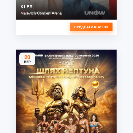
KLER
Malevich Concert Arena
ПРИДБАТИ КВИТОК
20
ВЕР