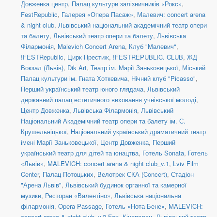
Довженка центр
,
Палац культури залізничників «Рокс»
,
FestRepublic
,
Галерея «Опера Пасаж»
,
Малевич: concert arena
& night club
,
Львівський національний академічний театр опери
та балету
,
Львівський театр опери та балету
,
Львівська
Філармонія
,
Malevich Concert Arena
,
Клуб "Малевич"
,
!FESTRepublic
,
Цирк Престиж
,
!FESTREPUBLIC. CLUB
,
ЖД
Вокзал (Львів)
,
Dik Art
,
Театр ім. Марії Заньковецької
,
Міський
Палац культури ім. Гната Хоткевича
,
Нічний клуб "Picasso"
,
Перший український театр юного глядача
,
Львівський
державний палац естетичного виховання учнівської молоді
,
Центр Довженка
,
Львівська Філармонія
,
Львівський
Національний Академічний театр опери та балету ім. С.
Крушельніцької
,
Національний український драматичний театр
імені Марії Заньковецької
,
Центр Довженка
,
Перший
український театр для дітей та юнацтва
,
Готель Sonata
,
Готель
«Львів»
,
MALEVICH: concert arena & night club_v.1
,
Lviv Film
Center
,
Палац Потоцьких
,
Велотрек СКА (Concert)
,
Стадіон
"Арена Львів"
,
Львівський будинок органної та камерної
музики
,
Ресторан «Валентіно»
,
Львівська національна
філармонія
,
Opera Passage
,
Готель «Нота Бене»
,
MALEVICH:
concert arena & night club_v.2 Fan
,
Кінопалац
,
Львівський театр