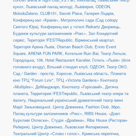
кукол
,
Львівський палац молоді
,
Львівярня
,
ODEON
,
MolodoZeleno
,
CLUB151
,
Secret Place
,
Галерея Ліцарів
,
Конференц-зал «Краків»
,
Митрополичі сади (Сад собору
Святого Юра)
,
Конференц-зал у готелі Reikartz Дворжець
,
Будинок культури залізничників «Рокс»
,
Зал Концертний
сервіс
,
Територія !FESTRepublic
,
Вірменський квартал
,
Територія Арена Львів
,
Otaman Beach Club
,
Ennio Event
Square
,
ARENA FUN PARK
,
Котельня Ruіn Bar
,
Театр Ляльок
,
Городоцька, 106
,
Hotel Restaurant Kavalier
,
Готель «Львів» (біля
головного входу)
,
Вільний стендап клуб
,
ОДЕОН
,
Театр ОКО
,
Сад / Garden - простір, Хоросне, Львівська область
,
Планета
кіно ТРЦ "Forum Lviv"
,
ТРЦ «Victoria Gardens» Кінотеатр
«Multiplex»
,
ДеМанджаро
,
Кінотеатр «Горіховий»
,
Дитяча
планета
,
Территория !FESTrepublic
,
Львівський театр опери та
балету
,
Національний український драматичний театр імені
Марії Заньковецької
,
Центр Довженка
,
Fashion Club
,
36po
,
Палац культури залізничників «Рокс»
,
RIBS House
,
«Довгі
Бурхливі Оплески»
,
Студія «Драбина»
,
Ribs House (Ресторан-
Реберня)
,
Центр Довженко
,
Львовская Филармония
,
Театральний Центр «Слово і голос»
,
Кримська перепічка
,