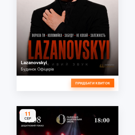
Lazanovskyi
Будинок Офіцерів
ПРИДБАТИ КВИТОК
11
СЕР