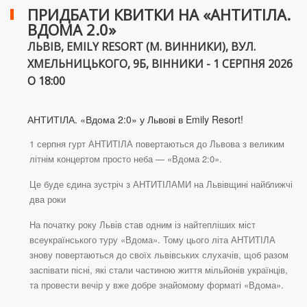
ПРИДБАТИ КВИТКИ НА «АНТИТІЛА.
ВДОМА 2.0»
ЛЬВІВ, EMILY RESORT (М. ВИННИКИ), ВУЛ.
ХМЕЛЬНИЦЬКОГО, 9Б, ВІННИКИ - 1 СЕРПНЯ 2026
О 18:00
АНТИТІЛА. «Вдома 2:0» у Львові в Emily Resort!
1 серпня гурт АНТИТІЛА повертаються до Львова з великим
літнім концертом просто неба — «Вдома 2:0».
Це буде єдина зустріч з АНТИТІЛАМИ на Львівщині найближчі
два роки
На початку року Львів став одним із найтепліших міст
всеукраїнського туру «Вдома». Тому цього літа АНТИТІЛА
знову повертаються до своїх львівських слухачів, щоб разом
заспівати пісні, які стали частиною життя мільйонів українців,
та провести вечір у вже добре знайомому форматі «Вдома».