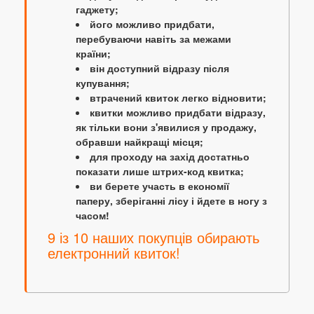
гаджету;
його можливо придбати,
перебуваючи навіть за межами
країни;
він доступний відразу після
купування;
втрачений квиток легко відновити;
квитки можливо придбати відразу,
як тільки вони з'явилися у продажу,
обравши найкращі місця;
для проходу на захід достатньо
показати лише штрих-код квитка;
ви берете участь в економії
паперу, зберіганні лісу і йдете в ногу з
часом!
9 із 10 наших покупців обирають
електронний квиток!