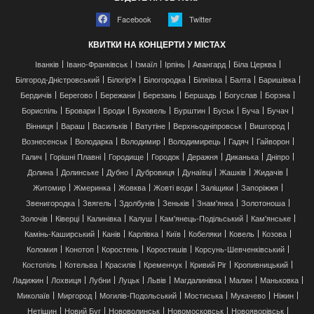
Facebook
Twitter
КВИТКИ НА КОНЦЕРТИ У МІСТАХ
Іванків
Івано-Франківськ
Ізмаїл
Ірпінь
Авангард
Біла Церква
Білгород-Дністровський
Білогір'я
Білогородка
Біляївка
Балта
Баришівка
Бердичів
Берегово
Бережани
Березань
Бершадь
Богуслав
Борзна
Бориспіль
Бровари
Броди
Буковель
Бурштин
Буськ
Буча
Бучач
Вінниця
Вараш
Васильків
Ватутіне
Верхньодніпровськ
Вишгород
Вознесенськ
Володарка
Володимир
Володимирець
Гадяч
Гайворон
Галич
Горішні Плавні
Городище
Городок
Деражня
Диканька
Дніпро
Долина
Долинське
Дубно
Дубровиця
Дунаївці
Жашків
Жидачів
Житомир
Жмеринка
Жовква
Жовті води
Заліщики
Запоріжжя
Звенигородка
Звягель
Здолбунів
Зеньків
Знам'янка
Золотоноша
Золочів
Ківерці
Калинівка
Калуш
Кам'янець-Подільський
Кам'янське
Камінь-Каширський
Канів
Карлівка
Київ
Кобеляки
Ковель
Козова
Коломия
Конотоп
Коростень
Коростишів
Корсунь-Шевченківський
Костопіль
Котельва
Красилів
Кременчук
Кривий Ріг
Кропивницький
Ладижин
Лохвиця
Лубни
Луцьк
Львів
Магдалинівка
Малин
Маньковка
Миколаїв
Миргород
Могилів-Подольський
Мостиська
Мукачево
Ніжин
Нетішин
Новий Буг
Нововолинськ
Новомосковськ
Новояворівськ