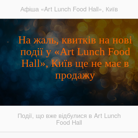
Афіша «Art Lunch Food Hall», Київ
На жаль, квитків на нові
події у «Art Lunch Food
Hall», Київ ще не має в
продажу
Події, що вже відбулися в Art Lunch
Food Hall