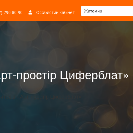
Житомир
) 290 80 90
Особистий кабінет
Арт-простір Циферблат» 
виток в «Арт-простір Циферблат»