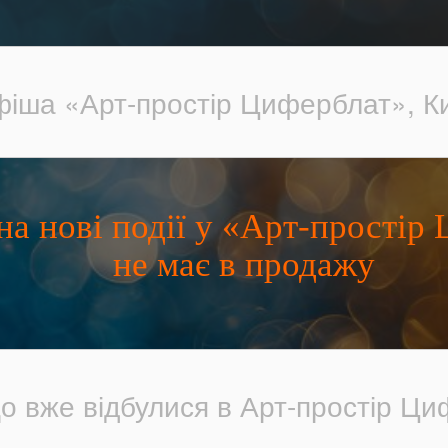
іша «Арт-простір Циферблат», К
 на нові події у «Арт-простір
не має в продажу
що вже відбулися в Арт-простір Ц