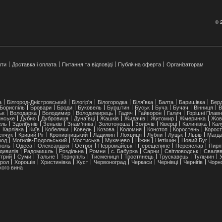
© 
шти
Доставка і оплата
Питання та відповіді
Публічна оферта
Організаторам
а
Білгород-Дністровський
Білогір'я
Білогородка
Біляївка
Балта
Баришівка
Берд
Бориспіль
Бровари
Броди
Буковель
Бурштин
Буськ
Буча
Бучач
Вінниця
В
ьк
Володарка
Володимир
Володимирець
Гадяч
Гайворон
Галич
Горішні Плавн
нське
Дубно
Дубровиця
Дунаївці
Жашків
Жидачів
Житомир
Жмеринка
Жов
ель
Здолбунів
Зеньків
Знам'янка
Золотоноша
Золочів
Ківерці
Калинівка
Кал
Карлівка
Київ
Кобеляки
Ковель
Козова
Коломия
Конотоп
Коростень
Корост
енчук
Кривий Ріг
Кропивницький
Ладижин
Лохвиця
Лубни
Луцьк
Львів
Магда
род
Могилів-Подольський
Мостиська
Мукачево
Ніжин
Нетішин
Новий Буг
ополь
Одеса
Олександрія
Острог
Первомайськ
Перещепине
Переяслав
Пиря
дивилів
Радомишль
Роздільна
Ромни
с. Бабурка
Сарни
Світловодськ
Сваля
трий
Суми
Тальне
Тернопіль
Тисмениця
Тростянець
Трускавець
Тульчин
рол
Хорошів
Христинівка
Хуст
Червоноград
Черкаси
Чернівці
Чернігів
Чорн
кого вина