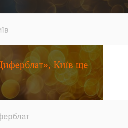
иїв
 Циферблат», Київ ще
иферблат