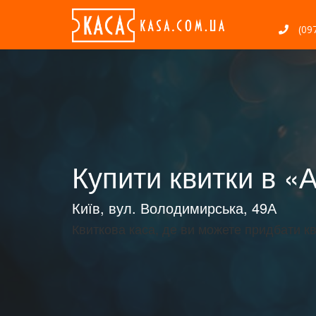
(097
Купити квитки в «
Київ, вул. Володимирська, 49А
Квиткова каса, де ви можете придбати к