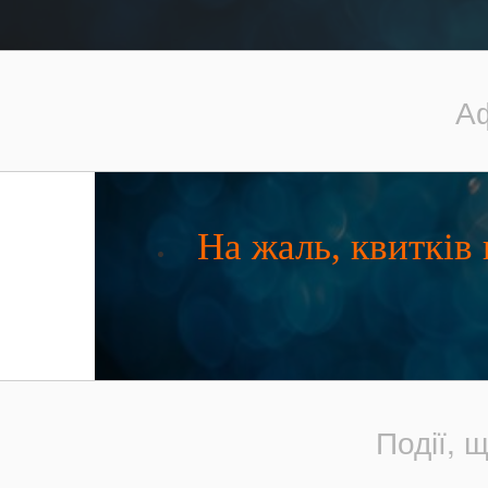
Аф
На жаль, квитків
Події, 