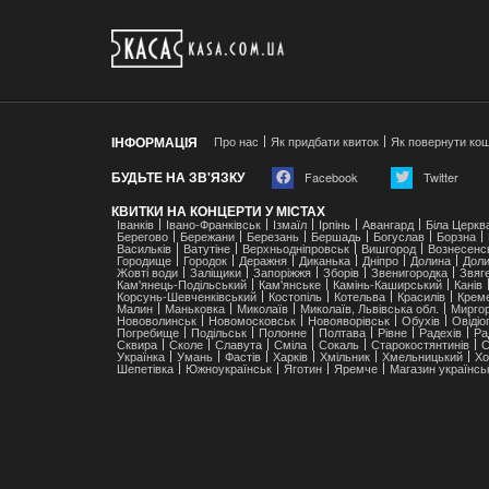
ІНФОРМАЦІЯ
Про нас
Як придбати квиток
Як повернути ко
БУДЬТЕ НА ЗВ'ЯЗКУ
Facebook
Twitter
КВИТКИ НА КОНЦЕРТИ У МІСТАХ
Іванків
Івано-Франківськ
Ізмаїл
Ірпінь
Авангард
Біла Церкв
Берегово
Бережани
Березань
Бершадь
Богуслав
Борзна
Васильків
Ватутіне
Верхньодніпровськ
Вишгород
Вознесенс
Городище
Городок
Деражня
Диканька
Дніпро
Долина
Доли
Жовті води
Заліщики
Запоріжжя
Зборів
Звенигородка
Звяг
Кам'янець-Подільський
Кам'янське
Камінь-Каширський
Канів
Корсунь-Шевченківський
Костопіль
Котельва
Красилів
Крем
Малин
Маньковка
Миколаїв
Миколаїв, Львівська обл.
Мирго
Нововолинськ
Новомосковськ
Новояворівськ
Обухів
Ові́ді
Погребище
Подільськ
Полонне
Полтава
Рівне
Радехів
Ра
Сквира
Сколе
Славута
Сміла
Сокаль
Старокостянтинів
С
Українка
Умань
Фастів
Харків
Хмільник
Хмельницький
Хо
Шепетівка
Южноукраїнськ
Яготин
Яремче
Магазин українсь