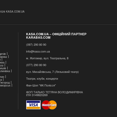
2026 KASA.COM.UA
KASA.COM.UA – ОФІЦІЙНИЙ ПАРТНЕР
KARABAS.COM
(097) 290 80 90
info@kasa.com.ua
ичів
араш
м. Житомир, вул. Театральна, 8
і
ква
(077) 290 80 90
уш
ишів
линівка
вул. Михайлівська, 7 (Ляльковий театр)
тин
Театри, клуби, концерти
ва
Ужгород
оморськ
Фан-Шоп "ФК Полісся"
ФОП ТАЛЬКО ТЕТЯНА ВОЛОДИМИРІВНА
ІПН 3149820269