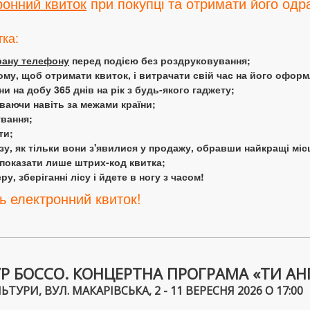
ронний квиток
при покупці та отримати його одра
тка:
крану телефону
перед подією без роздруковування;
ому, щоб отримати квиток, і витрачати свій час на його офор
 на добу 365 днів на рік з будь-якого гаджету;
аючи навіть за межами країни;
ування;
ти;
у, як тільки вони з'явилися у продажу, обравши найкращі міс
 показати лише штрих-код квитка;
у, зберіганні лісу і йдете в ногу з часом!
ь електронний квиток!
Р БОССО. КОНЦЕРТНА ПРОГРАМА «ТИ АН
И, ВУЛ. МАКАРІВСЬКА, 2 - 11 ВЕРЕСНЯ 2026 О 17:00