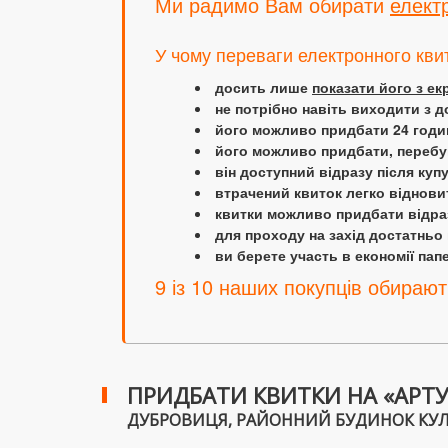
Ми радимо Вам обирати
елект
У чому переваги електронного кви
досить лише
показати його з е
не потрібно навіть виходити з д
його можливо придбати 24 години
його можливо придбати, перебув
він доступний відразу після куп
втрачений квиток легко віднови
квитки можливо придбати відраз
для проходу на захід достатньо
ви берете участь в економії папер
9 із 10 наших покупців обирают
ПРИДБАТИ КВИТКИ НА «АРТУ
ДУБРОВИЦЯ, РАЙОННИЙ БУДИНОК КУЛЬТУР