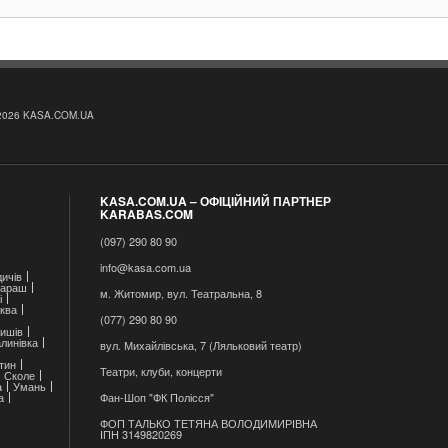
2026 KASA.COM.UA
KASA.COM.UA – ОФІЦІЙНИЙ ПАРТНЕР
KARABAS.COM
(097) 290 80 90
info@kasa.com.ua
ичів
араш
м. Житомир, вул. Театральна, 8
і
ква
(077) 290 80 90
ишів
линівка
вул. Михайлівська, 7 (Ляльковий театр)
тин
Театри, клуби, концерти
Сколе
а
Умань
а
Фан-Шоп "ФК Полісся"
ФОП ТАЛЬКО ТЕТЯНА ВОЛОДИМИРІВНА
ІПН 3149820269