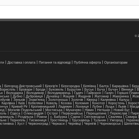
© 
шти
Доставка і оплата
Питання та відповіді
Публічна оферта
Організаторам
а
Білгород-Дністровський
Білогір'я
Білогородка
Біляївка
Балта
Баришівка
Берд
Бориспіль
Бровари
Броди
Буковель
Бурштин
Буськ
Буча
Бучач
Вінниця
В
ьк
Володарка
Володимир
Володимирець
Гадяч
Гайворон
Галич
Горішні Плавн
нське
Дубно
Дубровиця
Дунаївці
Жашків
Жидачів
Житомир
Жмеринка
Жов
лбунів
Зеньків
Знам'янка
Золотоноша
Золочів
Ківерці
Калинівка
Калуш
Карлівка
Київ
Кобеляки
Ковель
Козова
Коломия
Конотоп
Коростень
Корост
енчук
Кривий Ріг
Кропивницький
Ладижин
Лохвиця
Лубни
Луцьк
Львів
Магда
род
Могилів-Подольський
Мостиська
Мукачево
Ніжин
Нетішин
Новий Буг
ополь
Одеса
Олександрія
Острог
Первомайськ
Перещепине
Переяслав
Пиря
домишль
Роздільна
Ромни
с. Бабурка
Сарни
Світловодськ
Свалява
Сквира
льне
Тернопіль
Тисмениця
Тростянець
Трускавець
Тульчин
Ужгород
Українк
стинівка
Хуст
Червоноград
Черкаси
Чернівці
Чернігів
Чорноморськ
Шепетівк