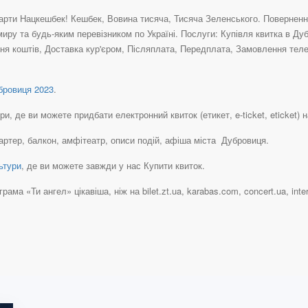
рти Нацкешбек! Кешбек, Вовина тисяча, Тисяча Зеленського. Повернення 
миру та будь-яким перевізником по Україні. Послуги: Купівля квитка в Д
ня коштів, Доставка кур'єром, Післяплата, Передплата, Замовлення теле
ровиця 2023
.
 де ви можете придбати електронний квиток (етикет, e-ticket, eticket) на
партер, балкон, амфітеатр, описи подій, афіша міста Дубровиця.
ьтури
, де ви можете завжди у нас Купити квиток.
ма «Ти ангел» цікавіша, ніж на bilet.zt.ua, karabas.com, concert.ua, intern