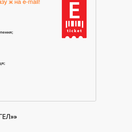
зу ж на e-mail!
млення;
ця;
ГЕЛ»»