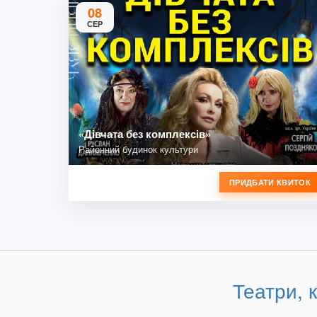
08
СЕР
«Дівчата без комплексів»
Районний будинок культури
ПРИДБАТИ КВИТОК
Театри, 