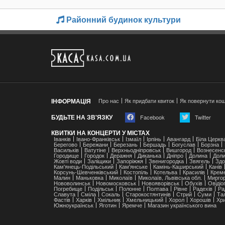
Районний будинок культури
ІНФОРМАЦІЯ
Про нас
Як придбати квиток
Як повернути ко
БУДЬТЕ НА ЗВ'ЯЗКУ
Facebook
Twitter
КВИТКИ НА КОНЦЕРТИ У МІСТАХ
Іванків
Івано-Франківськ
Ізмаїл
Ірпінь
Авангард
Біла Церкв
Берегово
Бережани
Березань
Бершадь
Богуслав
Борзна
Васильків
Ватутіне
Верхньодніпровськ
Вишгород
Вознесенс
Городище
Городок
Деражня
Диканька
Дніпро
Долина
Доли
Жовті води
Заліщики
Запоріжжя
Звенигородка
Звягель
Здо
Кам'янець-Подільський
Кам'янське
Камінь-Каширський
Канів
Корсунь-Шевченківський
Костопіль
Котельва
Красилів
Крем
Малин
Маньковка
Миколаїв
Миколаїв, Львівська обл.
Мирго
Нововолинськ
Новомосковськ
Новояворівськ
Обухів
Ові́ді
Погребище
Подільськ
Полонне
Полтава
Рівне
Радехів
Ра
Славута
Сміла
Сокаль
Старокостянтинів
Стрий
Суми
Та
Фастів
Харків
Хмільник
Хмельницький
Хорол
Хорошів
Хри
Южноукраїнськ
Яготин
Яремче
Магазин українського вина