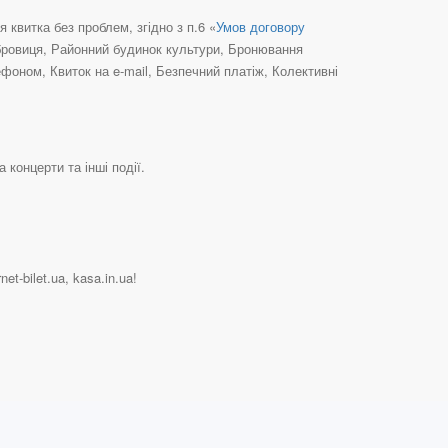
квитка без проблем, згідно з п.6 «
Умов договору
убровиця, Районний будинок культури, Бронювання
фоном, Квиток на e-mail, Безпечний платіж, Колективні
 концерти та інші події.
et-bilet.ua, kasa.in.ua!