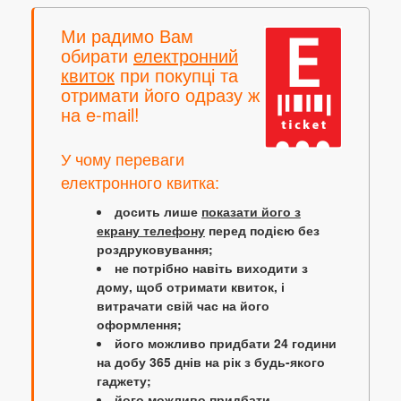
Ми радимо Вам
обирати
електронний
квиток
при покупці та
отримати його одразу ж
на e-mail!
У чому переваги
електронного квитка:
досить лише
показати його з
екрану телефону
перед подією без
роздруковування;
не потрібно навіть виходити з
дому, щоб отримати квиток, і
витрачати свій час на його
оформлення;
його можливо придбати 24 години
на добу 365 днів на рік з будь-якого
гаджету;
його можливо придбати,