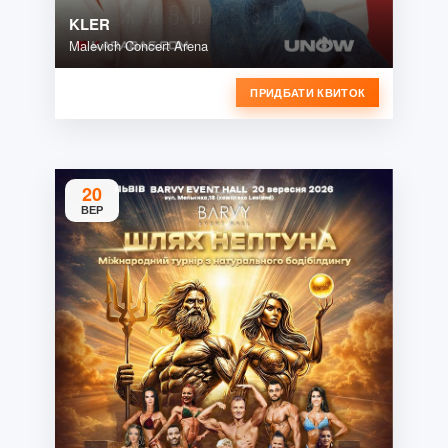
KLER
Malevich Concert Arena
ПРИДБАТИ КВИТОК
20
ВЕР