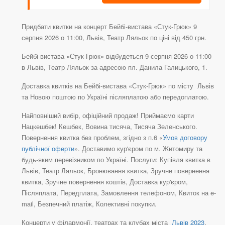
Придбати квитки на концерт Бейбі-вистава «Стук-Грюк» 9
серпня 2026 о 11:00, Львів, Театр Ляльок по ціні від 450 грн.
Бейбі-вистава «Стук-Грюк» відбудеться 9 серпня 2026 о 11:00
в Львів, Театр Ляльок за адресою пл. Данила Галицького, 1.
Доставка квитків на Бейбі-вистава «Стук-Грюк» по місту Львів
та Новою поштою по Україні післяплатою або передоплатою.
Найповніший вибір, офіційний продаж! Приймаємо карти
Нацкешбек! Кешбек, Вовина тисяча, Тисяча Зеленського.
Повернення квитка без проблем, згідно з п.6 «
Умов договору
публічної оферти
». Доставимо кур'єром по м. Житомиру та
будь-яким перевізником по Україні. Послуги: Купівля квитка в
Львів, Театр Ляльок, Бронювання квитка, Зручне повернення
квитка, Зручне повернення коштів, Доставка кур'єром,
Післяплата, Передплата, Замовлення телефоном, Квиток на e-
mail, Безпечний платіж, Колективні покупки.
Концерти у філармонії, театрах та клубах міста
Львів 2023
.