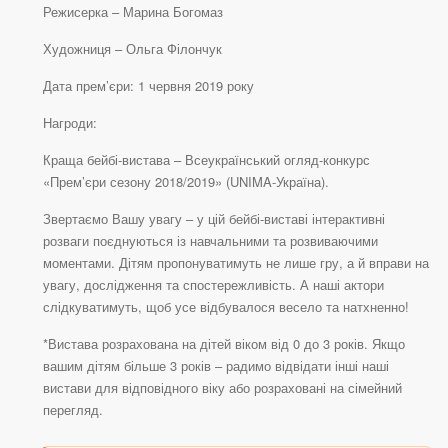
Режисерка – Марина Богомаз
Художниця – Ольга Філончук
Дата прем’єри: 1 червня 2019 року
Нагроди:
Краща бейбі-вистава – Всеукраїнський огляд-конкурс
«Прем’єри сезону 2018/2019» (UNIMA-Україна).
Звертаємо Вашу увагу – у цій бейбі-виставі інтерактивні
розваги поєднуються із навчальними та розвиваючими
моментами. Дітям пропонуватимуть не лише гру, а й вправи на
увагу, дослідження та спостережливість. А наші актори
слідкуватимуть, щоб усе відбувалося весело та натхненно!
*Вистава розрахована на дітей віком від 0 до 3 років. Якщо
вашим дітям більше 3 років – радимо відвідати інші наші
вистави для відповідного віку або розраховані на сімейний
перегляд.