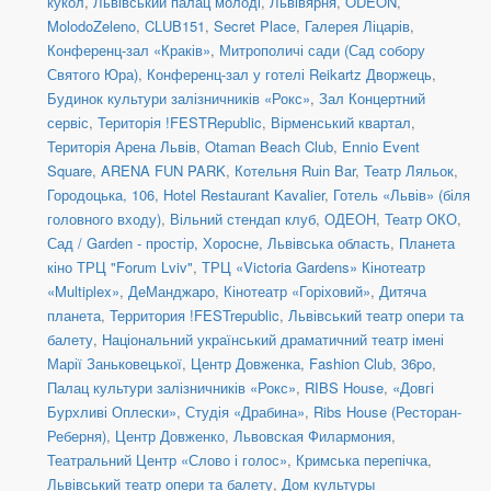
кукол
,
Львівський палац молоді
,
Львівярня
,
ODEON
,
MolodoZeleno
,
CLUB151
,
Secret Place
,
Галерея Ліцарів
,
Конференц-зал «Краків»
,
Митрополичі сади (Сад собору
Святого Юра)
,
Конференц-зал у готелі Reikartz Дворжець
,
Будинок культури залізничників «Рокс»
,
Зал Концертний
сервіс
,
Територія !FESTRepublic
,
Вірменський квартал
,
Територія Арена Львів
,
Otaman Beach Club
,
Ennio Event
Square
,
ARENA FUN PARK
,
Котельня Ruіn Bar
,
Театр Ляльок
,
Городоцька, 106
,
Hotel Restaurant Kavalier
,
Готель «Львів» (біля
головного входу)
,
Вільний стендап клуб
,
ОДЕОН
,
Театр ОКО
,
Сад / Garden - простір, Хоросне, Львівська область
,
Планета
кіно ТРЦ "Forum Lviv"
,
ТРЦ «Victoria Gardens» Кінотеатр
«Multiplex»
,
ДеМанджаро
,
Кінотеатр «Горіховий»
,
Дитяча
планета
,
Территория !FESTrepublic
,
Львівський театр опери та
балету
,
Національний український драматичний театр імені
Марії Заньковецької
,
Центр Довженка
,
Fashion Club
,
36po
,
Палац культури залізничників «Рокс»
,
RIBS House
,
«Довгі
Бурхливі Оплески»
,
Студія «Драбина»
,
Ribs House (Ресторан-
Реберня)
,
Центр Довженко
,
Львовская Филармония
,
Театральний Центр «Слово і голос»
,
Кримська перепічка
,
Львівський театр опери та балету
,
Дом культуры