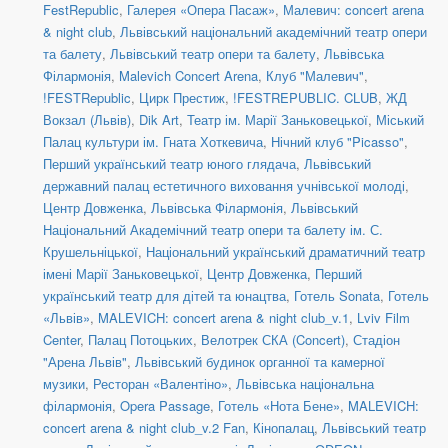
FestRepublic
,
Галерея «Опера Пасаж»
,
Малевич: concert arena
& night club
,
Львівський національний академічний театр опери
та балету
,
Львівський театр опери та балету
,
Львівська
Філармонія
,
Malevich Concert Arena
,
Клуб "Малевич"
,
!FESTRepublic
,
Цирк Престиж
,
!FESTREPUBLIC. CLUB
,
ЖД
Вокзал (Львів)
,
Dik Art
,
Театр ім. Марії Заньковецької
,
Міський
Палац культури ім. Гната Хоткевича
,
Нічний клуб "Picasso"
,
Перший український театр юного глядача
,
Львівський
державний палац естетичного виховання учнівської молоді
,
Центр Довженка
,
Львівська Філармонія
,
Львівський
Національний Академічний театр опери та балету ім. С.
Крушельніцької
,
Національний український драматичний театр
імені Марії Заньковецької
,
Центр Довженка
,
Перший
український театр для дітей та юнацтва
,
Готель Sonata
,
Готель
«Львів»
,
MALEVICH: concert arena & night club_v.1
,
Lviv Film
Center
,
Палац Потоцьких
,
Велотрек СКА (Concert)
,
Стадіон
"Арена Львів"
,
Львівський будинок органної та камерної
музики
,
Ресторан «Валентіно»
,
Львівська національна
філармонія
,
Opera Passage
,
Готель «Нота Бене»
,
MALEVICH:
concert arena & night club_v.2 Fan
,
Кінопалац
,
Львівський театр