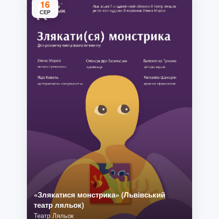
16
СЕР
«Злякатися монстрика» (Львівський
театр ляльок)
Театр Ляльок