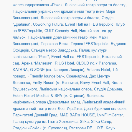
железнодорожников «Рокс»
,
Львівський театр опери та балету
,
Національний український драматичний театр імені Марії
Заньковецької
,
Львовский театр оперы и балета
,
Студія
"Драбина"
,
Coworking Futura
,
Event Hall на !FESTrepublic
,
Клуб
на !FESTrepublic
,
CULT Comedy Hall
,
Нижній зал театру
ляльок
,
Національний драматичний театр імені Марії
Заньковецької
,
Порохова Вежа
,
Тераса !FESTrepublic
,
Будинок
Офіцерів
,
Станція метро Заводська
,
Палац культури
залізничників "Рокс"
,
Event Hall на !FESTrepublic
,
Ботанічний
сад
,
Арена "Малевич"
,
RIUS Hotel
,
CLOUD no.7 Panorama
,
KATANA
,
G-ZONE (ex. Галерея Лицарів)
,
Antares Hotel, 1-й
поверх
,
«Friendly lounge bar»
,
Океанаріум
,
Дах Центру
Довженка
,
Emily Resort (м. Винники)
,
Barvy Event Hall
,
Вілла
Грушевського
,
Львівська національна опера
,
Студія Драбина
,
Edem Resort Medical & SPA (м. Стрілки)
,
Львівська
національна опера (Дзеркальна зала)
,
Львівський академічний
драматичний театр імені Лесі Українки
,
Довгі бурхливі оплески
,
Парк-готелі Древній Град
,
MAD BAR's HOUSE
,
LvivFilmCenter
,
Палац культури ім. Гната Хоткевича
,
Sirka
,
Sirka Camp
,
Стадіон «Сокіл» (с. Суховоля)
,
Ресторан DE LUXE
,
Клуб