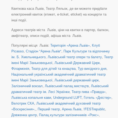
Квиткова каса Львів, Театр Ляльок, де ви можете придбати
електронний квиток (етикет, e-ticket, eticket) на концерти та
інші події.
Адреси театрів міста Львів, ціни на квитки в партер, балкон,
амфітеатр, описи подій, афіша міста Львів.
Популярні місця Львів:
Територія «Арена Львів»
,
Клуб
Picasso
,
Стадіон "Арена Львів"
,
Парк Культури та відпочинку
ім. Б. Хмельницького
,
Львівський театр опери та балету
,
Театр
імені Марії Заньковецької
,
Львівський Державний Цирк
,
Філармонія
,
Театр для дітей та юнацтва
,
Тур вихідного дня
,
Національний український академічний драматичний театр
імені Марії Заньковецької
,
Львівський державний цирк
,
Залізничний вокзал
,
Львівський палац мистецтв
,
Львівський
драматичний театр ім. Лесі Українки
,
Театр пива «Правда»
,
Львівська копальня кави
,
Underground LUFT
,
Готель «Дністер»
,
Велотрек СКА
,
Львівський академічний духовний театр
«Воскресіння»,
,
Перший театр
,
Арена Львів
,
!FESTrepublic
,
Довженка центр
,
Палац культури залізничників «Рокс»
,