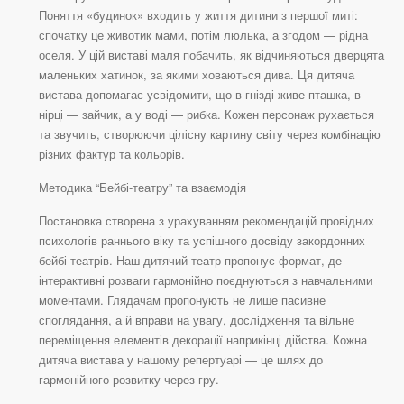
Поняття «будинок» входить у життя дитини з першої миті:
спочатку це животик мами, потім люлька, а згодом — рідна
оселя. У цій виставі маля побачить, як відчиняються дверцята
маленьких хатинок, за якими ховаються дива. Ця дитяча
вистава допомагає усвідомити, що в гнізді живе пташка, в
нірці — зайчик, а у воді — рибка. Кожен персонаж рухається
та звучить, створюючи цілісну картину світу через комбінацію
різних фактур та кольорів.
Методика “Бейбі-театру” та взаємодія
Постановка створена з урахуванням рекомендацій провідних
психологів раннього віку та успішного досвіду закордонних
бейбі-театрів. Наш дитячий театр пропонує формат, де
інтерактивні розваги гармонійно поєднуються з навчальними
моментами. Глядачам пропонують не лише пасивне
споглядання, а й вправи на увагу, дослідження та вільне
переміщення елементів декорації наприкінці дійства. Кожна
дитяча вистава у нашому репертуарі — це шлях до
гармонійного розвитку через гру.