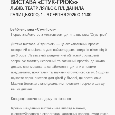
ВИСТАВА «СТУК-ГРЮК»»
ЛЬВІВ, ТЕАТР ЛЯЛЬОК, ПЛ. ДАНИЛА
ГАЛИЦЬКОГО, 1 - 9 СЕРПНЯ 2026 О 11:00
Бейбі-вистава «Стук-Грюк»
Перше знайомство з мистецтвом: дитяча вистава “Стук-грюк”
Дитяча вистава «Стук-грюк» — це ексклюзивний проєкт,
створений спеціально для наймолодших глядачів віком від 0
до 3 років. Львівський академічний обласний ляльковий
запрошує малят у безпечний та затишний простір, де кожна
деталь спрямована на ознайомлення дитини з новими
предметами, поняттями та звуками оточуючого світу. Якщо ви
шукаєте перші вистави для дітей у Львові, ця постановка
Марини Богомаз стане ідеальним початком творчого шляху
вашої дитини.
Концепція затишного дому та пізнання
Ігровий майданчик вистави має вигляд манежу,
сконструйованого з екологічних картонних коробок-будиночків.