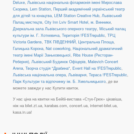
Deluxe
,
Львівська національна філармонія імені Мирослава
Скорика
,
Lem Station
,
Перший академічний український театр
для дітей та юнацтва
,
LEM Station Creative Hub
,
Львівський
Палац мистецтв
,
City Inn Lviv Smart Hotel, м. Винники
,
Дзеркальна зала Львівського оперного театру
,
Міський палац
культури ім. Г. Хоткевича
,
Територія !FESTrepublic
,
ТРЦ
Victoria Gardens
,
ТВК ПІВДЕННИЙ, Центральна Площа
,
Галицька Корона
,
Nat coworking
,
Національний драматичний
театр імені Марії Заньковецької
,
Ribs House (Ресторан-
Реберня)
,
Львівський Будинок Офіцерів
,
Malevich Concert
Arena
,
Творча студія "Драбина"
,
Event Hall на !FESTrepublic
,
Львівська національна опера
,
Львіварня
,
Тераса !FESTrepublic
,
Парк Культури та відпочинку ім. Б. Хмельницького
, де ви
можете завжди у нас Купити квиток.
У нас ціна на квитки на Бейбі-вистава «Стук-Грюк» цікавіша,
ніж на bilet.zt.ua, karabas.com, concert.ua, internet-bilet.ua,
kasa.in.ua!