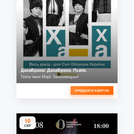
ДахаБраха: ДахаБраха. Львів.
Театр імені Марії Заньковецької
ПРИДБАТИ КВИТОК
10
СЕР