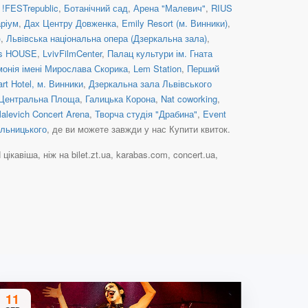
 !FESTrepublic
,
Ботанічний сад
,
Арена "Малевич"
,
RIUS
ріум
,
Дах Центру Довженка
,
Emily Resort (м. Винники)
,
)
,
Львівська національна опера (Дзеркальна зала)
,
s HOUSE
,
LvivFilmCenter
,
Палац культури ім. Гната
монія імені Мирослава Скорика
,
Lem Station
,
Перший
art Hotel, м. Винники
,
Дзеркальна зала Львівського
Центральна Площа
,
Галицька Корона
,
Nat coworking
,
alevich Concert Arena
,
Творча студія "Драбина"
,
Event
ельницького
, де ви можете завжди у нас Купити квиток.
віша, ніж на bilet.zt.ua, karabas.com, concert.ua,
11