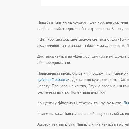
Придбати квитки на концерт «Цей хор, цей хор ме
національний академічний театр опери та балету по ц
«Цей хор, цей хор мені щоночі сниться». Хор «Го
академічний театр опери та балету за адресою м. Л
Доставка квитків на «Цей хор, цей хор мені щоно
або передоплатою.
Найповніший вибір, офіційний продаж! Приймаємо ка
публічної оферти
». Доставимо кур'єром по м. Житом
балету, Бронювання квитка, Зручне повернення кви
Безпечний платіж, Колективні покупки.
Концерти у філармонії, театрах та клубах міста
Льв
Квиткова каса Львів, Львівський національний академ
Адреси театрів міста Львів, ціни на квитки в парте