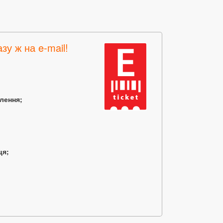
зу ж на e-mail!
млення;
ця;