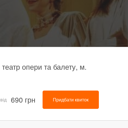
 театр опери та балету, м.
690 грн
 від
Придбати квиток