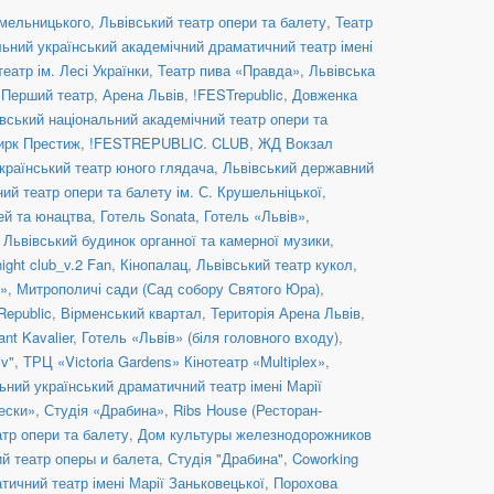
Хмельницького
,
Львівський театр опери та балету
,
Театр
ьний український академічний драматичний театр імені
еатр ім. Лесі Українки
,
Театр пива «Правда»
,
Львівська
,
Перший театр
,
Арена Львів
,
!FESTrepublic
,
Довженка
вський національний академічний театр опери та
ирк Престиж
,
!FESTREPUBLIC. CLUB
,
ЖД Вокзал
країнський театр юного глядача
,
Львівський державний
ий театр опери та балету ім. С. Крушельніцької
,
ей та юнацтва
,
Готель Sonata
,
Готель «Львів»
,
,
Львівський будинок органної та камерної музики
,
ight club_v.2 Fan
,
Кінопалац
,
Львівський театр кукол
,
в»
,
Митрополичі сади (Сад собору Святого Юра)
,
Republic
,
Вірменський квартал
,
Територія Арена Львів
,
ant Kavalier
,
Готель «Львів» (біля головного входу)
,
iv"
,
ТРЦ «Victoria Gardens» Кінотеатр «Multiplex»
,
ьний український драматичний театр імені Марії
ески»
,
Студія «Драбина»
,
Ribs House (Ресторан-
атр опери та балету
,
Дом культуры железнодорожников
й театр оперы и балета
,
Студія "Драбина"
,
Coworking
тичний театр імені Марії Заньковецької
,
Порохова