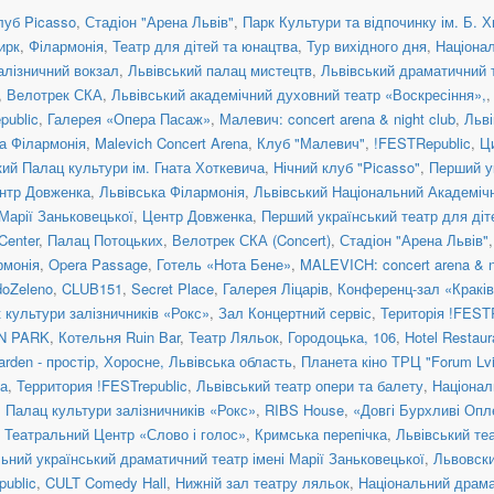
луб Picasso
,
Стадіон "Арена Львів"
,
Парк Культури та відпочинку ім. Б. 
ирк
,
Філармонія
,
Театр для дітей та юнацтва
,
Тур вихідного дня
,
Націонал
алізничний вокзал
,
Львівський палац мистецтв
,
Львівський драматичний т
,
Велотрек СКА
,
Львівський академічний духовний театр «Воскресіння»,
public
,
Галерея «Опера Пасаж»
,
Малевич: concert arena & night club
,
Льві
а Філармонія
,
Malevich Concert Arena
,
Клуб "Малевич"
,
!FESTRepublic
,
Ц
кий Палац культури ім. Гната Хоткевича
,
Нічний клуб "Picasso"
,
Перший у
нтр Довженка
,
Львівська Філармонія
,
Львівський Національний Академічн
Марії Заньковецької
,
Центр Довженка
,
Перший український театр для діт
Center
,
Палац Потоцьких
,
Велотрек СКА (Concert)
,
Стадіон "Арена Львів"
рмонія
,
Opera Passage
,
Готель «Нота Бене»
,
MALEVICH: concert arena & n
doZeleno
,
CLUB151
,
Secret Place
,
Галерея Ліцарів
,
Конференц-зал «Кракі
 культури залізничників «Рокс»
,
Зал Концертний сервіс
,
Територія !FEST
N PARK
,
Котельня Ruіn Bar
,
Театр Ляльок
,
Городоцька, 106
,
Hotel Restaur
arden - простір, Хоросне, Львівська область
,
Планета кіно ТРЦ "Forum Lv
та
,
Территория !FESTrepublic
,
Львівський театр опери та балету
,
Націонал
,
Палац культури залізничників «Рокс»
,
RIBS House
,
«Довгі Бурхливі Опл
,
Театральний Центр «Слово і голос»
,
Кримська перепічка
,
Львівський те
ьний український драматичний театр імені Марії Заньковецької
,
Львовски
public
,
CULT Comedy Hall
,
Нижній зал театру ляльок
,
Національний драма