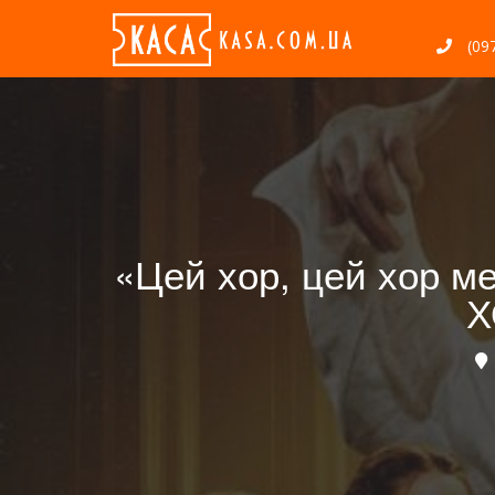
(097
«Цей хор, цей хор м
Х