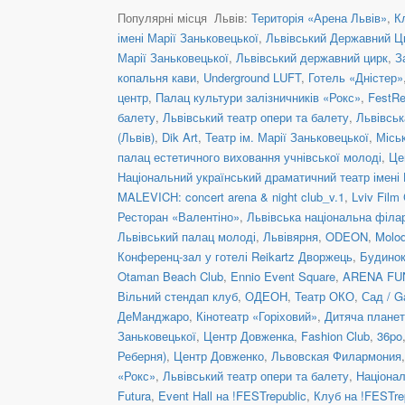
Популярні місця Львів:
Територія «Арена Львів»
,
К
імені Марії Заньковецької
,
Львівський Державний Ц
Марії Заньковецької
,
Львівський державний цирк
,
З
копальня кави
,
Underground LUFT
,
Готель «Дністер»
центр
,
Палац культури залізничників «Рокс»
,
FestRe
балету
,
Львівський театр опери та балету
,
Львівськ
(Львів)
,
Dik Art
,
Театр ім. Марії Заньковецької
,
Місь
палац естетичного виховання учнівської молоді
,
Це
Національний український драматичний театр імені 
MALEVICH: concert arena & night club_v.1
,
Lviv Film 
Ресторан «Валентіно»
,
Львівська національна філа
Львівський палац молоді
,
Львівярня
,
ODEON
,
Molo
Конференц-зал у готелі Reikartz Дворжець
,
Будинок
Otaman Beach Club
,
Ennio Event Square
,
ARENA FU
Вільний стендап клуб
,
ОДЕОН
,
Театр ОКО
,
Сад / G
ДеМанджаро
,
Кінотеатр «Горіховий»
,
Дитяча плане
Заньковецької
,
Центр Довженка
,
Fashion Club
,
36po
Реберня)
,
Центр Довженко
,
Львовская Филармония
«Рокс»
,
Львівський театр опери та балету
,
Націонал
Futura
,
Event Hall на !FESTrepublic
,
Клуб на !FESTre