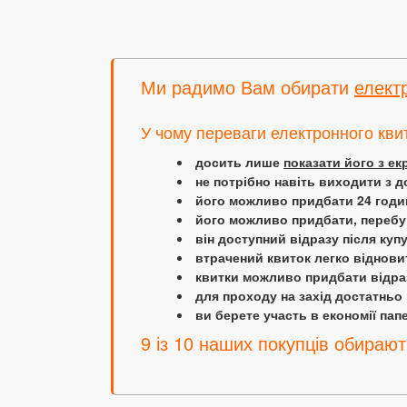
Ми радимо Вам обирати
елект
У чому переваги електронного кви
досить лише
показати його з е
не потрібно навіть виходити з д
його можливо придбати 24 години
його можливо придбати, перебув
він доступний відразу після куп
втрачений квиток легко віднови
квитки можливо придбати відраз
для проходу на захід достатньо
ви берете участь в економії папер
9 із 10 наших покупців обирают