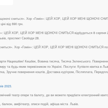
ні щоночі сниться». Хор «Гомін»: ЦЕЙ ХОР, ЦЕЙ ХОР МЕНІ ЩОНОЧІ СНИТЬ
іні від 690 грн.
мін»: ЦЕЙ ХОР, ЦЕЙ ХОР МЕНІ ЩОНОЧІ СНИТЬСЯ відбудеться 8 серпня 202
ьвів, проспект Свободи 28.
чі сниться». Хор «Гомін»: ЦЕЙ ХОР, ЦЕЙ ХОР МЕНІ ЩОНОЧІ СНИТЬСЯ по 
рти Нацкешбек! Кешбек, Вовина тисяча, Тисяча Зеленського. Повернення 
иру та будь-яким перевізником по Україні. Послуги: Купівля квитка в Льв
тка, Зручне повернення коштів, Доставка кур'єром, Післяплата, Передпл
ів 2023
.
ічний театр опери та балету, де ви можете придбати електронний квиток (ет
р, балкон, амфітеатр, описи подій, афіша міста Львів.