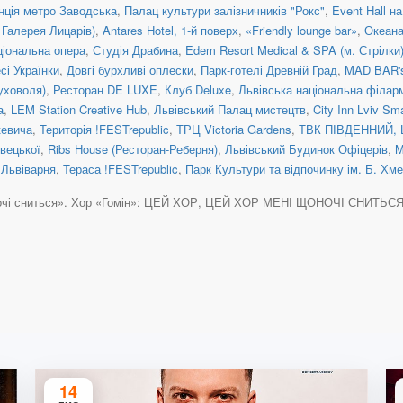
нція метро Заводська
,
Палац культури залізничників "Рокс"
,
Event Hall на
 Галерея Лицарів)
,
Antares Hotel, 1-й поверх
,
«Friendly lounge bar»
,
Океана
ціональна опера
,
Студія Драбина
,
Edem Resort Medical & SPA (м. Стрілки
сі Українки
,
Довгі бурхливі оплески
,
Парк-готелі Древній Град
,
MAD BAR'
Суховоля)
,
Ресторан DE LUXE
,
Клуб Deluxe
,
Львівська національна філар
а
,
LEM Station Creative Hub
,
Львівський Палац мистецтв
,
City Inn Lviv Sm
кевича
,
Територія !FESTrepublic
,
ТРЦ Victoria Gardens
,
ТВК ПІВДЕННИЙ, 
вецької
,
Ribs House (Ресторан-Реберня)
,
Львівський Будинок Офіцерів
,
M
,
Львіварня
,
Тераса !FESTrepublic
,
Парк Культури та відпочинку ім. Б. Хм
ночі сниться». Хор «Гомін»: ЦЕЙ ХОР, ЦЕЙ ХОР МЕНІ ЩОНОЧІ СНИТЬСЯ ціка
14