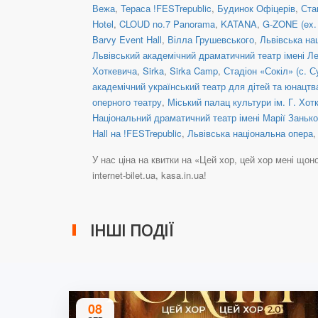
Вежа
,
Тераса !FESTrepublic
,
Будинок Офіцерів
,
Ста
Hotel
,
CLOUD no.7 Panorama
,
KATANA
,
G-ZONE (ex.
Barvy Event Hall
,
Вілла Грушевського
,
Львівська на
Львівський академічний драматичний театр імені Ле
Хоткевича
,
Sirka
,
Sirka Camp
,
Стадіон «Сокіл» (с. 
академічний український театр для дітей та юнацтв
оперного театру
,
Міський палац культури ім. Г. Хот
Національний драматичний театр імені Марії Занько
Hall на !FESTrepublic
,
Львівська національна опера
У нас ціна на квитки на «Цей хор, цей хор мені що
internet-bilet.ua, kasa.in.ua!
ІНШІ ПОДІЇ
08