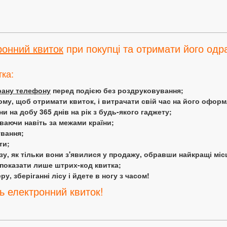
ронний квиток
при покупці та отримати його одра
тка:
крану телефону
перед подією без роздруковування;
ому, щоб отримати квиток, і витрачати свій час на його офор
 на добу 365 днів на рік з будь-якого гаджету;
аючи навіть за межами країни;
ування;
ти;
у, як тільки вони з'явилися у продажу, обравши найкращі міс
 показати лише штрих-код квитка;
у, зберіганні лісу і йдете в ногу з часом!
ь електронний квиток!