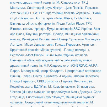
музично-драматичний театр ім. М. Садовського
,
ТРЦ
Мегамолл
,
Спортивний клуб Нокаут
,
Цирк Парк ім. Горького
,
Арт-паб "BEEF EATER"
,
Креативний простір «Артинів»
,
Нічний
клуб «Skyroom»
,
Арт галерея «Інтер Шик»
,
Feride Plaza
,
Вінницька обласна філармонія
,
Люди Fusion Place
,
ТРК
Вінтера
,
готель Франція
,
Будинок офіцерів ВВС України
,
Beer
and Blues
,
Клубний ресторан Велюр
,
Вінницький залізничний
вокзал
,
Вінницький Регіональний Центр Сучасного Мистецтва
Арт-Шик
,
Місце відправлення
,
Площа Перемоги
,
Артинов -
Креативний простір
,
Місце зустрічі – Площа победи, 1
,
Ресторан «Mont Blanc»
,
Вінницький будинок офіцерів
,
Вінницький обласний академічний український музично-
драматичний театр ім. М.К.Садовського
,
#CHERDAK
,
AURA
,
Papan
,
Молодіжний центр "Квадрат"
,
Центральний автовокзал
Вінниці
,
Готель Savoy
,
Кінотеатр «Родина»
,
площа Перемоги
,
Площа Перемоги
,
СКВЦ Блокпост Підкова
,
Кінотеатр ім.
Коцюбинського
,
ВДПУ ім. М. Коцюбинського
,
Вінниця вул.
Чехова (кінцева зупинка 10 троллейбусів біля «Дрошу»)
,
Село
Стадниця
,
Спортивний клуб "Нокаут"
,
Вінницький будинок
офіцерів
,
Академічний музично-драматичний театр ім. М.