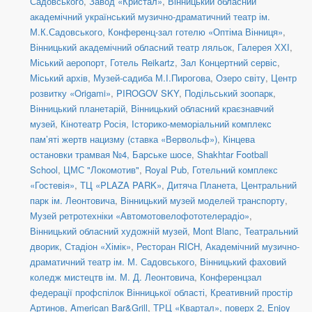
Садовського
,
Завод «Кристал»
,
Вінницький обласний
академічний український музично-драматичний театр ім.
М.К.Садовського
,
Конференц-зал готелю «Оптіма Вінниця»
,
Вінницький академічний обласний театр ляльок
,
Галерея ХХІ
,
Міський аеропорт
,
Готель Reikartz
,
Зал Концертний сервіс
,
Міський архів
,
Музей-садиба М.І.Пирогова
,
Озеро світу
,
Центр
розвитку «Origami»
,
PIROGOV SKY
,
Подільський зоопарк
,
Вінницький планетарій
,
Вінницький обласний краєзнавчий
музей
,
Кінотеатр Росія
,
Історико-меморіальний комплекс
пам’яті жертв нацизму (ставка «Вервольф»)
,
Кінцева
остановки трамвая №4, Барське шосе
,
Shakhtar Football
School
,
ЦМС "Локомотив"
,
Royal Pub
,
Готельний комплекс
«Гостевія»
,
ТЦ «PLAZA PARK»
,
Дитяча Планета
,
Центральний
парк ім. Леонтовича
,
Вінницький музей моделей транспорту
,
Музей ретротехніки «Автомотовелофототелерадіо»
,
Вінницький обласний художній музей
,
Mont Blanc
,
Театральний
дворик
,
Стадіон «Хімік»
,
Ресторан RICH
,
Академічний музично-
драматичний театр ім. М. Садовського
,
Вінницький фаховий
коледж мистецтв ім. М. Д. Леонтовича
,
Конференцзал
федерації профспілок Вінницької області
,
Креативний простір
Артинов
,
American Bar&Grill
,
ТРЦ «Квартал», поверх 2
,
Enjoy