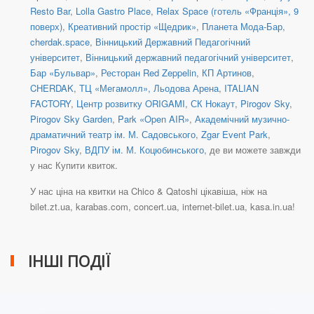
Resto Bar
,
Lolla Gastro Place
,
Relax Space (готель «Франція», 9
поверх)
,
Креативний простір «Щедрик»
,
Планета Мода-Бар
,
cherdak.space
,
Вінницький Державний Педагогічний
університет
,
Вінницький державний педагогічний університет
,
Бар «Бульвар»
,
Ресторан Red Zeppelin
,
КП Артинов
,
CHERDAK
,
ТЦ «Мегамолл», Льодова Арена
,
ITALIAN
FACTORY
,
Центр розвитку ORIGAMI
,
СК Нокаут
,
Pirogov Sky
,
Pirogov Sky Garden
,
Park «Open AIR»
,
Академічний музично-
драматичний театр ім. М. Садовського
,
Zgar Event Park
,
Pirogov Sky
,
ВДПУ ім. М. Коцюбинського
, де ви можете завжди
у нас Купити квиток.
У нас ціна на квитки на Chico & Qatoshi цікавіша, ніж на
bilet.zt.ua, karabas.com, concert.ua, internet-bilet.ua, kasa.in.ua!
ІНШІ ПОДІЇ