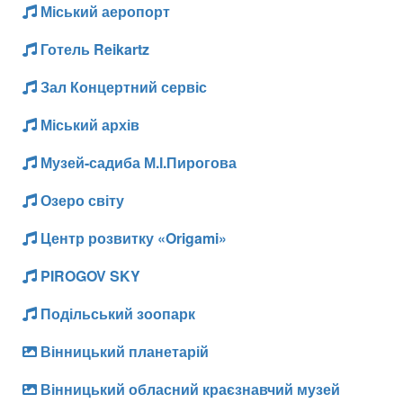
Міський аеропорт
Готель Reikartz
Зал Концертний сервіс
Міський архів
Музей-садиба М.І.Пирогова
Озеро світу
Центр розвитку «Origami»
PIROGOV SKY
Подільський зоопарк
Вінницький планетарій
Вінницький обласний краєзнавчий музей