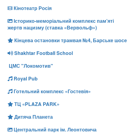
Кінотеатр Росія
Історико-меморіальний комплекс пам’яті
жертв нацизму (ставка «Вервольф»)
Кінцева остановки трамвая №4, Барське шосе
Shakhtar Football School
ЦМС "Локомотив"
Royal Pub
Готельний комплекс «Гостевія»
ТЦ «PLAZA PARK»
Дитяча Планета
Центральний парк ім. Леонтовича