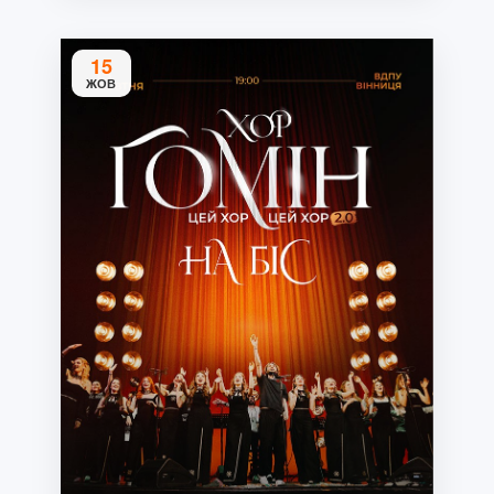
15
ЖОВ