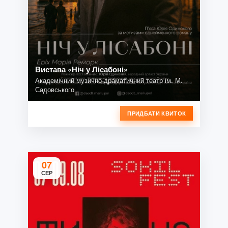
Вистава «Ніч у Лісабоні»
Академічний музично-драматичний театр ім. М.
Садовського
ПРИДБАТИ КВИТОК
07
СЕР