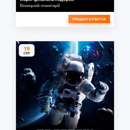
Вінницький планетарій
ПРИДБАТИ КВИТОК
19
СЕР