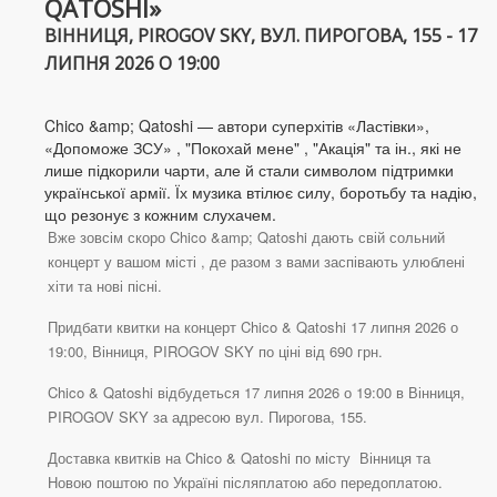
QATOSHI»
ВІННИЦЯ, PIROGOV SKY, ВУЛ. ПИРОГОВА, 155 - 17
ЛИПНЯ 2026 О 19:00
Chico &amp; Qatoshi — автори суперхітів «Ластівки»,
«Допоможе ЗСУ» , "Покохай мене" , "Акація" та ін., які не
лише підкорили чарти, але й стали символом підтримки
української армії. Їх музика втілює силу, боротьбу та надію,
що резонує з кожним слухачем.
Вже зовсім скоро Chico &amp; Qatoshi дають свій сольний
концерт у вашом місті , де разом з вами заспівають улюблені
хіти та нові пісні.
Придбати квитки на концерт Chico & Qatoshi 17 липня 2026 о
19:00, Вінниця, PIROGOV SKY по ціні від 690 грн.
Chico & Qatoshi відбудеться 17 липня 2026 о 19:00 в Вінниця,
PIROGOV SKY за адресою вул. Пирогова, 155.
Доставка квитків на Chico & Qatoshi по місту Вінниця та
Новою поштою по Україні післяплатою або передоплатою.