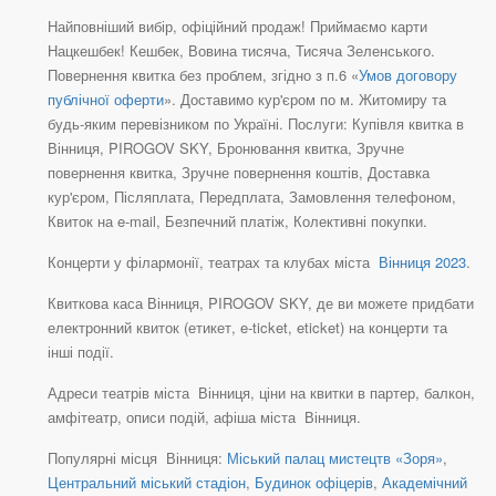
Найповніший вибір, офіційний продаж! Приймаємо карти
Нацкешбек! Кешбек, Вовина тисяча, Тисяча Зеленського.
Повернення квитка без проблем, згідно з п.6 «
Умов договору
публічної оферти
». Доставимо кур'єром по м. Житомиру та
будь-яким перевізником по Україні. Послуги: Купівля квитка в
Вінниця, PIROGOV SKY, Бронювання квитка, Зручне
повернення квитка, Зручне повернення коштів, Доставка
кур'єром, Післяплата, Передплата, Замовлення телефоном,
Квиток на e-mail, Безпечний платіж, Колективні покупки.
Концерти у філармонії, театрах та клубах міста
Вінниця 2023
.
Квиткова каса Вінниця, PIROGOV SKY, де ви можете придбати
електронний квиток (етикет, e-ticket, eticket) на концерти та
інші події.
Адреси театрів міста Вінниця, ціни на квитки в партер, балкон,
амфітеатр, описи подій, афіша міста Вінниця.
Популярні місця Вінниця:
Міський палац мистецтв «Зоря»
,
Центральний міський стадіон
,
Будинок офіцерів
,
Академічний