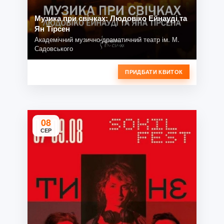
Музика при свічках: Людовіко Ейнауді та
Ян Тірсен
Академічний музично-драматичний театр ім. М.
Садовського
ПРИДБАТИ КВИТОК
08
СЕР