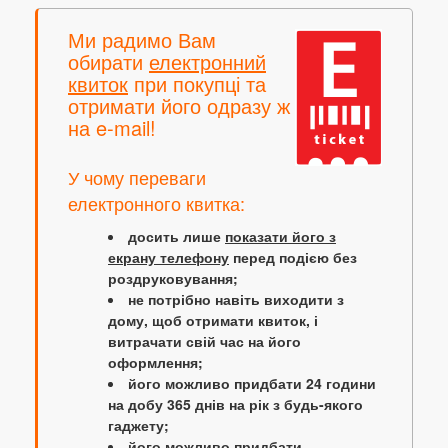
Ми радимо Вам
обирати
електронний
квиток
при покупці та
отримати його одразу ж
на e-mail!
У чому переваги
електронного квитка:
досить лише
показати його з
екрану телефону
перед подією без
роздруковування;
не потрібно навіть виходити з
дому, щоб отримати квиток, і
витрачати свій час на його
оформлення;
його можливо придбати 24 години
на добу 365 днів на рік з будь-якого
гаджету;
його можливо придбати,