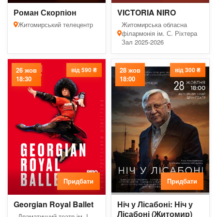
Роман Скорпіон
VICTORIA NIRO
Житомирський телецентр
Житомирська обласна
філармонія ім. С. Ріхтера
Зал 2025-2026
26 жов
від 590 ₴
28 жов
від 300 ₴
18:30
18:00
Придбати
Придбати
Georgian Royal Ballet
Ніч у Лісабоні: Ніч у
Лісабоні (Житомир)
Драматичний театр ім. І.