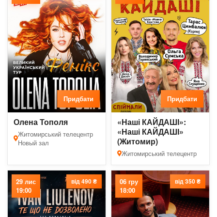
Придбати
Придбати
Олена Тополя
«Наші КАЙДАШІ»:
«Наші КАЙДАШІ»
Житомирський телецентр
(Житомир)
Новый зал
Житомирський телецентр
29 лис
від 490 ₴
06 гру
від 350 ₴
19:00
18:00