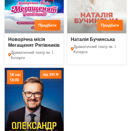
Придбати
Придбати
Новорічна місія
Наталія Бучинська
Мегащенят Рятівників
Драматичний театр ім. І.
Кочерги
Драматичний театр ім. І.
Кочерги
18 кві
від 390 ₴
18:00