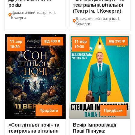
років
театральна вітальня
(Театр ім. І. Кочерги)
Драматичний театр ім. І.
Кочерги
Драматичний театр ім. І.
Кочерги
11 вер
від 400 ₴
11 вер
від 290 ₴
18:30
19:30
Придбати
Придбати
«Сон літньої ночі» та
Вечір Імпровізації
театральна вітальня
Паші Пінчука: