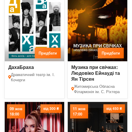
Придбати
Придбати
ДахаБраха
Музика при свічках:
Людовіко Ейнауді та
Драматичний театр ім. І.
Ян Тірсен
Кочерги
Житомирська Обласна
Філармонія ім. С. Ріхтера
09 жов
від 300 ₴
11 жов
від 450 ₴
18:00
17:00