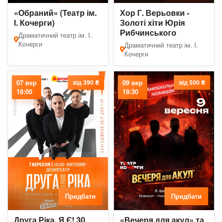
«Обраний» (Театр ім.
Хор Г. Верьовки -
І. Кочерги)
Золоті хіти Юрія
Рибчинського
Драматичний театр ім. І.
Кочерги
Драматичний театр ім. І.
Кочерги
07 вер
від 390 ₴
09 вер
від 500 ₴
18:00
18:30
Придбати
Придбати
Друга Ріка. Я Є! 30
«Вечеря для акул» та