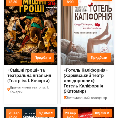
18:30
18:00
Придбати
Придбати
«Смішні гроші» та
«Готель Каліфорнія»
театральна вітальня
(Харківський театр
(Театр ім. І. Кочерги)
для дорослих):
Готель Каліфорнія
Драматичний театр ім. І.
(Житомир)
Кочерги
Житомирський телецентр
28 вер
від 850 ₴
29 вер
від 500 ₴
19:00
18:30