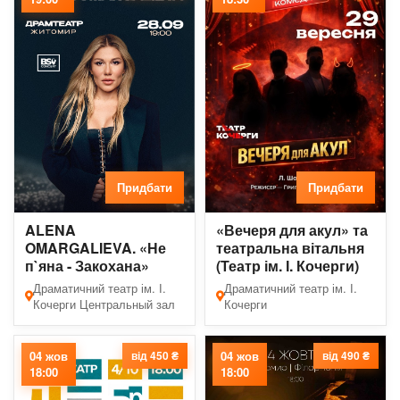
Придбати
Придбати
ALENA
«Вечеря для акул» та
OMARGALIEVA. «Не
театральна вітальня
п`яна - Закохана»
(Театр ім. І. Кочерги)
Драматичний театр ім. І.
Драматичний театр ім. І.
Кочерги Центральный зал
Кочерги
04 жов
від 450 ₴
04 жов
від 490 ₴
18:00
18:00