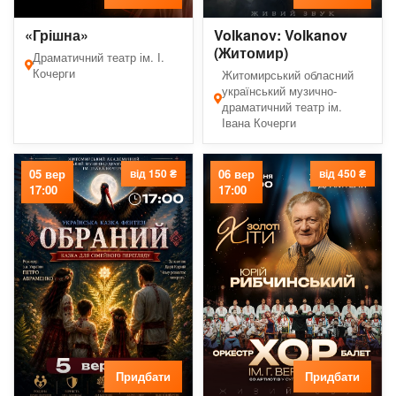
«Грішна»
Volkanov: Volkanov
(Житомир)
Драматичний театр ім. І.
Кочерги
Житомирський обласний
український музично-
драматичний театр ім.
Івана Кочерги
05 вер
від 150 ₴
06 вер
від 450 ₴
17:00
17:00
Придбати
Придбати