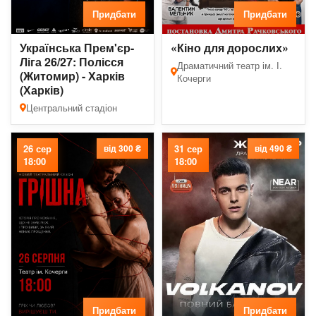
Придбати
Придбати
Українська Прем'єр-
«Кіно для дорослих»
Ліга 26/27: Полісся
Драматичний театр ім. І.
(Житомир) - Харків
Кочерги
(Харків)
Центральний стадіон
26 сер
від 300 ₴
31 сер
від 490 ₴
18:00
18:00
Придбати
Придбати