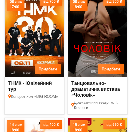
08 лис
від 700 ₴
08 лис
від 300 ₴
17:00
18:00
Придбати
Придбати
ТНМК - Ювілейний
Танцювально-
тур
драматична вистава
«Чоловік»
Концерт-хол «BIG ROOM»
Драматичний театр ім. І.
Кочерги
14 лис
від 400 ₴
15 лис
від 690 ₴
18:00
18:00