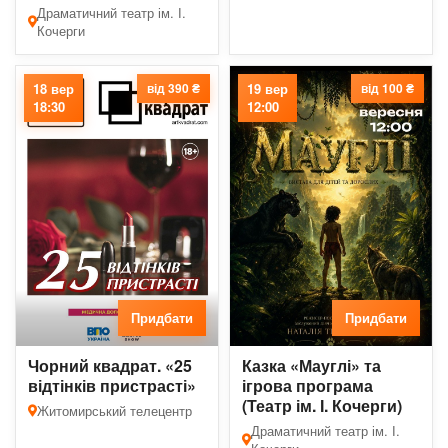
Драматичний театр ім. І.
Кочерги
18 вер
від 390 ₴
19 вер
від 100 ₴
18:30
12:00
Придбати
Придбати
Чорний квадрат. «25
Казка «Мауглі» та
відтінків пристрасті»
ігрова програма
(Театр ім. І. Кочерги)
Житомирський телецентр
Драматичний театр ім. І.