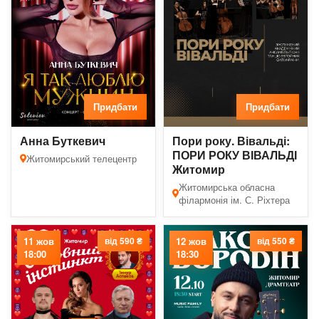
Придбати
Придбати
Анна Буткевич
Пори року. Вівальді:
ПОРИ РОКУ ВІВАЛЬДІ
Житомирський телецентр
Житомир
Житомирська обласна
філармонія ім. С. Ріхтера
11 жов
від 590 ₴
12 жов
від 550 ₴
18:00
18:30