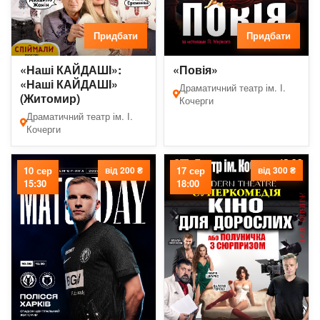
Придбати
Придбати
«Наші КАЙДАШІ»:
«Повія»
«Наші КАЙДАШІ»
Драматичний театр ім. І.
(Житомир)
Кочерги
Драматичний театр ім. І.
Кочерги
10 сер
від 200 ₴
17 сер
від 300 ₴
15:30
18:00