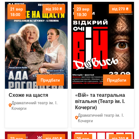
21 вер
від 350 ₴
23 вер
від 270 ₴
18:00
18:30
Придбати
Придбати
Схоже на щастя
«Вій» та театральна
вітальня (Театр ім. І.
Драматичний театр ім. І.
Кочерги)
Кочерги
Драматичний театр ім. І.
Кочерги
23 вер
від 490 ₴
25 вер
від 350 ₴