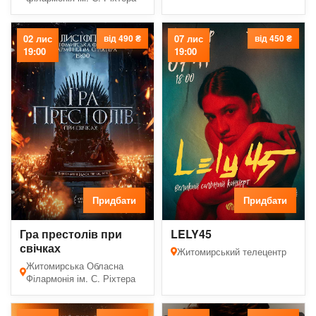
02 лис
від 490 ₴
07 лис
від 450 ₴
19:00
19:00
Придбати
Придбати
Гра престолів при
LELY45
свічках
Житомирський телецентр
Житомирська Обласна
Філармонія ім. С. Ріхтера