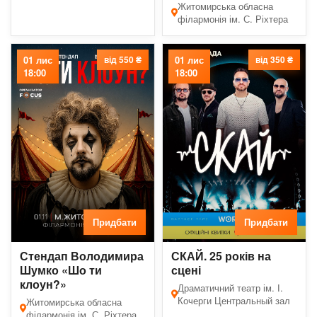
Житомирська обласна
філармонія ім. С. Ріхтера
01 лис
від 550 ₴
01 лис
від 350 ₴
18:00
18:00
Придбати
Придбати
Стендап Володимира
СКАЙ. 25 років на
Шумко «Шо ти
сцені
клоун?»
Драматичний театр ім. І.
Кочерги Центральный зал
Житомирська обласна
філармонія ім. С. Ріхтера