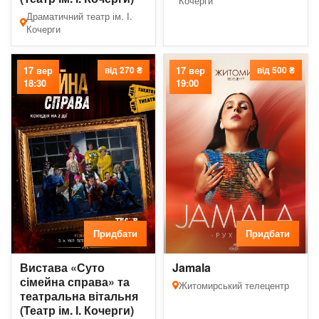
Кочерги
Драматичний театр ім. І.
Кочерги
17 вер
від 270 ₴
17 вер
від 500 ₴
18:30
19:00
Придбати
Придбати
Вистава «Суто
Jamala
сімейна справа» та
Житомирський телецентр
театральна вітальня
(Театр ім. І. Кочерги)