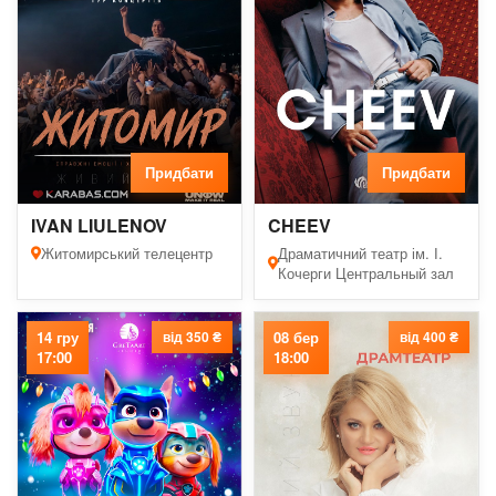
Придбати
Придбати
IVAN LIULENOV
CHEEV
Житомирський телецентр
Драматичний театр ім. І.
Кочерги Центральный зал
14 гру
від 350 ₴
08 бер
від 400 ₴
17:00
18:00