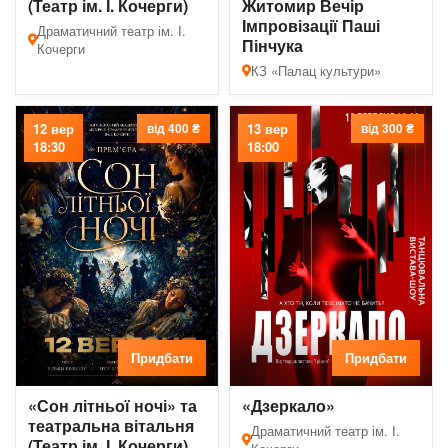
(Театр ім. І. Кочерги)
Житомир Вечір
Імпровізації Паші
Драматичний театр ім. І.
Пінчука
Кочерги
КЗ «Палац культури»
12 вер
від 400 ₴
13 вер
від 300 ₴
18:30
18:00
Придбати
Придбати
«Сон літньої ночі» та
«Дзеркало»
театральна вітальня
Драматичний театр ім. І.
(Театр ім. І. Кочерги)