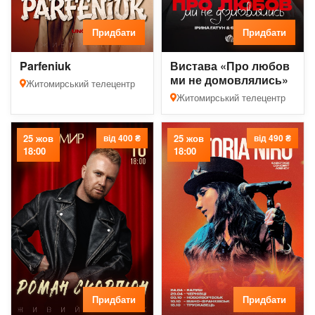
Придбати
Придбати
Parfeniuk
Вистава «Про любов
ми не домовлялись»
Житомирський телецентр
Житомирський телецентр
25 жов
від 400 ₴
25 жов
від 490 ₴
18:00
18:00
Придбати
Придбати