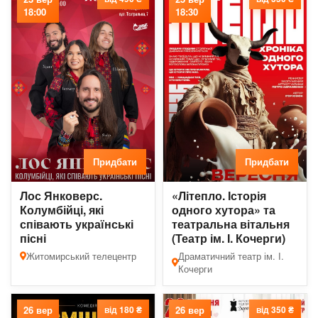
18:00
18:30
Придбати
Придбати
Лос Янковерс.
«Літепло. Історія
Колумбійці, які
одного хутора» та
співають українські
театральна вітальня
пісні
(Театр ім. І. Кочерги)
Житомирський телецентр
Драматичний театр ім. І.
Кочерги
26 вер
від 180 ₴
26 вер
від 350 ₴