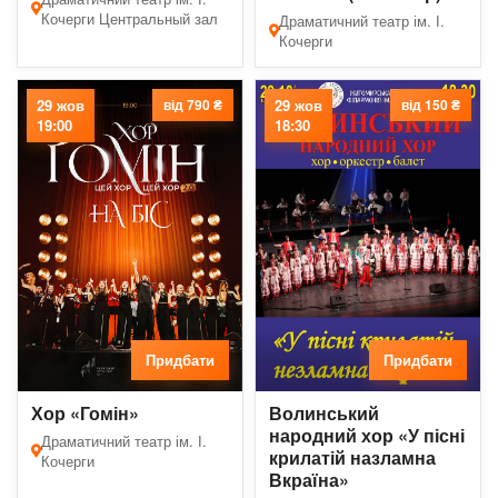
Кочерги Центральный зал
Драматичний театр ім. І.
Кочерги
29 жов
від 790 ₴
29 жов
від 150 ₴
19:00
18:30
Придбати
Придбати
Хор «Гомін»
Волинський
народний хор «У пісні
Драматичний театр ім. І.
крилатій назламна
Кочерги
Вкраїна»