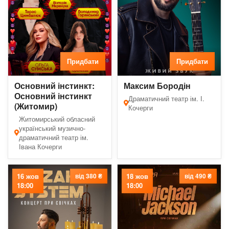
Придбати
Придбати
Основний інстинкт:
Максим Бородін
Основний інстинкт
Драматичний театр ім. І.
(Житомир)
Кочерги
Житомирський обласний
український музично-
драматичний театр ім.
Івана Кочерги
16 жов
від 380 ₴
18 жов
від 490 ₴
18:00
18:00