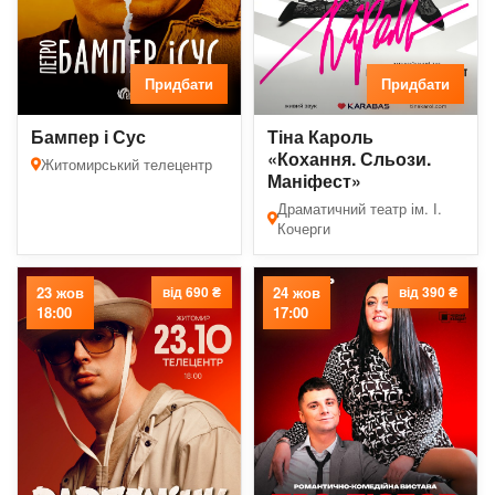
Придбати
Придбати
Бампер і Сус
Тіна Кароль
«Кохання. Сльози.
Житомирський телецентр
Маніфест»
Драматичний театр ім. І.
Кочерги
23 жов
від 690 ₴
24 жов
від 390 ₴
18:00
17:00