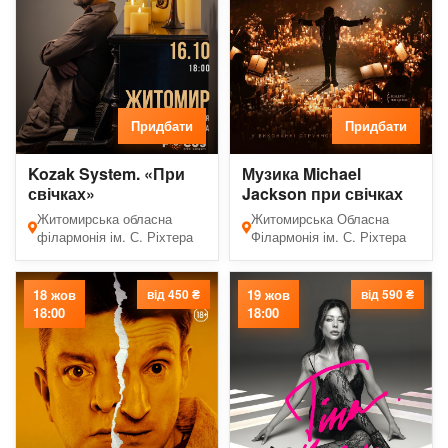
Придбати
Придбати
Kozak System. «При
Музика Michael
свічках»
Jackson при свічках
Житомирська обласна
Житомирська Обласна
філармонія ім. С. Ріхтера
Філармонія ім. С. Ріхтера
18 жов
від 450 ₴
19 жов
від 590 ₴
18:00
18:00