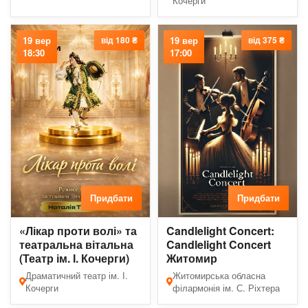
Кочерги
19 вер
від 180 ₴
19 вер
від 375 ₴
18:30
17:00
Придбати
Придбати
«Лікар проти волі» та
Candlelight Concert:
театральна вітальна
Candlelight Concert
(Театр ім. І. Кочерги)
Житомир
Драматичний театр ім. І.
Житомирська обласна
Кочерги
філармонія ім. С. Ріхтера