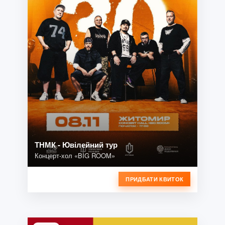
ТНМК - Ювілейний тур
Концерт-хол «BIG ROOM»
ПРИДБАТИ КВИТОК