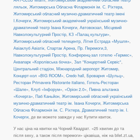
ляльок
,
Житомирська Обласна Філармонія ім. С. Ріхтера
,
Житомирський обласний музично-драматичний театр імені
І.Кочерги
,
Житомирський академічний український музично-
драматичний театр Івана Кочерги
,
Автовокзал
,
Місцевий
Навколокультурний Простір
,
КЗ «Палац культури»
,
Житомирський обласний телецентр
,
Літня Естрада «Мушля»
,
Авіаклуб Авіатік
,
Спартак Арена
,
Пр. Перемоги,3
,
Навколокультурний Простір
,
Конференц-зал готелю «Гермес»
,
Аквапарк «Королівська бочка»
,
Зал "Концертний Сервіс"
,
Центральний стадіон
,
Міжнародний аеропорт Житомир
,
Концерт-хол «BIG ROOM»
,
Credo hall
,
Броварня «Шульц»
,
Ресторан Primavera Ristorante italiano
,
Готель-Ресторан
«Шале»
,
Клуб «Інфорум»
,
«Оріон 2.0»
,
Пивна альтанка
«Кочерга»
,
Паб Каньйон
,
Житомирський обласний український
музично-драматичний театр ім. Івана Кочерги
,
Житомирська
Обласна Філармонія ім. С. Ріхтера
,
Драматичний театр ім. І.
Кочерги
, де ви можете завжди у нас Купити квиток.
У нас ціна на квитки на Чорний Квадрат. «25 хвилин до та
після sexу, а також після перемоги» цікавіша, ніж на bilet.zt.ua,