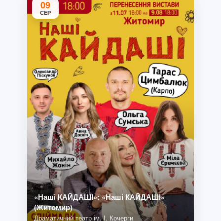
09
СЕР
«Наші КАЙДАШІ»: «Наші КАЙДАШІ»
(Житомир)
Драматичний театр ім. І. Кочерги