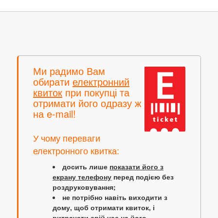
Ми радимо Вам
обирати
електронний
квиток
при покупці та
отримати його одразу ж
на e-mail!
У чому переваги
електронного квитка:
досить лише
показати його з
екрану телефону
перед подією без
роздруковування;
не потрібно навіть виходити з
дому, щоб отримати квиток, і
витрачати свій час на його