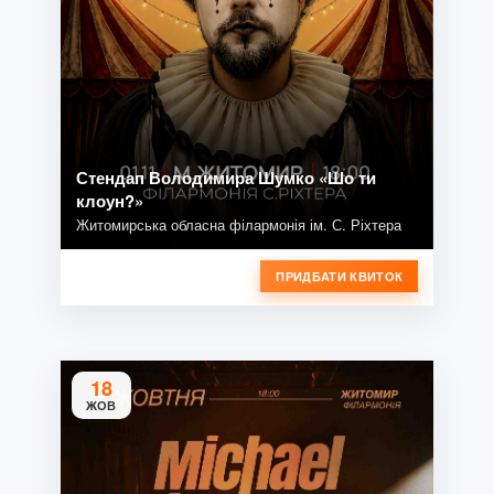
Стендап Володимира Шумко «Шо ти
клоун?»
Житомирська обласна філармонія ім. С. Ріхтера
ПРИДБАТИ КВИТОК
18
ЖОВ