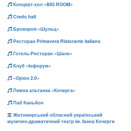
Концерт-хол «BIG ROOM»
Credo hall
Броварня «Шульц»
Ресторан Primavera Ristorante italiano
Готель-Ресторан «Шале»
Клуб «Інфорум»
«Оріон 2.0»
Пивна альтанка «Кочерга»
Паб Каньйон
Житомирський обласний український
музично-драматичний театр ім. Івана Кочерги