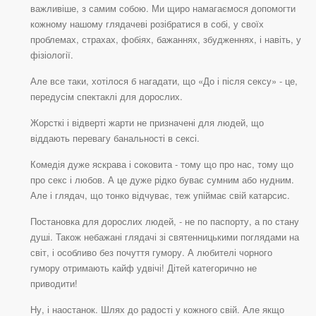
важливіше, з самим собою. Ми щиро намагаємося допомогти
кожному нашому глядачеві розібратися в собі, у своїх
проблемах, страхах, фобіях, бажаннях, збудженнях, і навіть, у
фізіології.
Але все таки, хотілося б нагадати, що «До і після сексу» - це,
передусім спектаклі для дорослих.
Жорсткі і відверті жарти не призначені для людей, що
віддають перевагу банальності в сексі.
Комедія дуже яскрава і соковита - тому що про нас, тому що
про секс і любов. А це дуже рідко буває сумним або нудним.
Але і глядач, що тонко відчуває, теж упіймає свій катарсис.
Постановка для дорослих людей, - не по паспорту, а по стану
душі. Також небажані глядачі зі святенницькими поглядами на
світ, і особливо без почуття гумору. А любителі чорного
гумору отримають кайф удвічі! Дітей категорично не
приводити!
Ну, і наостанок. Шлях до радості у кожного свій. Але якщо