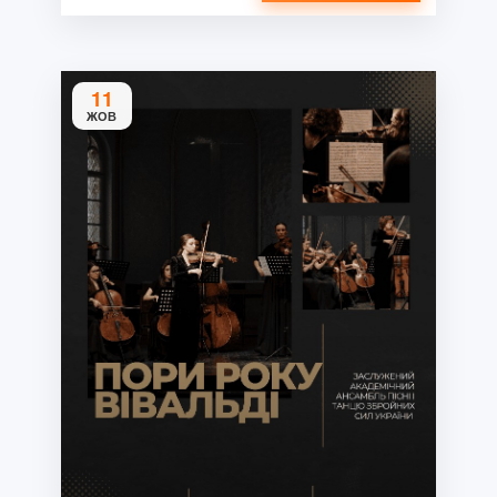
11
ЖОВ