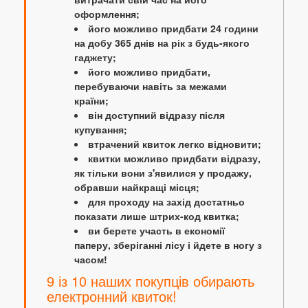
оформлення;
його можливо придбати 24 години
на добу 365 днів на рік з будь-якого
гаджету;
його можливо придбати,
перебуваючи навіть за межами
країни;
він доступний відразу після
купування;
втрачений квиток легко відновити;
квитки можливо придбати відразу,
як тільки вони з'явилися у продажу,
обравши найкращі місця;
для проходу на захід достатньо
показати лише штрих-код квитка;
ви берете участь в економії
паперу, зберіганні лісу і йдете в ногу з
часом!
9 із 10 наших покупців обирають
електронний квиток!