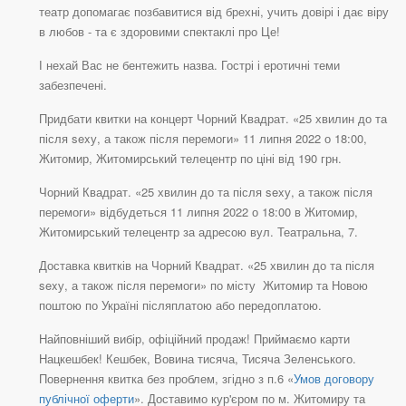
театр допомагає позбавитися від брехні, учить довірі і дає віру
в любов - та є здоровими спектаклі про Це!
І нехай Вас не бентежить назва. Гострі і еротичні теми
забезпечені.
Придбати квитки на концерт Чорний Квадрат. «25 хвилин до та
після sexу, а також після перемоги» 11 липня 2022 о 18:00,
Житомир, Житомирський телецентр по ціні від 190 грн.
Чорний Квадрат. «25 хвилин до та після sexу, а також після
перемоги» відбудеться 11 липня 2022 о 18:00 в Житомир,
Житомирський телецентр за адресою вул. Театральна, 7.
Доставка квитків на Чорний Квадрат. «25 хвилин до та після
sexу, а також після перемоги» по місту Житомир та Новою
поштою по Україні післяплатою або передоплатою.
Найповніший вибір, офіційний продаж! Приймаємо карти
Нацкешбек! Кешбек, Вовина тисяча, Тисяча Зеленського.
Повернення квитка без проблем, згідно з п.6 «
Умов договору
публічної оферти
». Доставимо кур'єром по м. Житомиру та