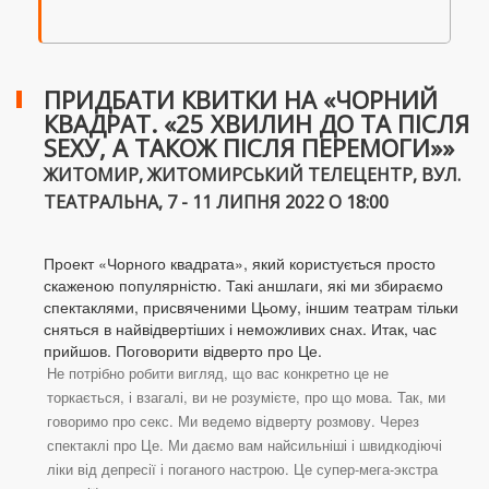
ПРИДБАТИ КВИТКИ НА «ЧОРНИЙ
КВАДРАТ. «25 ХВИЛИН ДО ТА ПІСЛЯ
SEXУ, А ТАКОЖ ПІСЛЯ ПЕРЕМОГИ»»
ЖИТОМИР, ЖИТОМИРСЬКИЙ ТЕЛЕЦЕНТР, ВУЛ.
ТЕАТРАЛЬНА, 7 - 11 ЛИПНЯ 2022 О 18:00
Проект «Чорного квадрата», який користується просто
скаженою популярністю. Такі аншлаги, які ми збираємо
спектаклями, присвяченими Цьому, іншим театрам тільки
сняться в найвідвертіших і неможливих снах. Итак, час
прийшов. Поговорити відверто про Це.
Не потрібно робити вигляд, що вас конкретно це не
торкається, і взагалі, ви не розумієте, про що мова. Так, ми
говоримо про секс. Ми ведемо відверту розмову. Через
спектаклі про Це. Ми даємо вам найсильніші і швидкодіючі
ліки від депресії і поганого настрою. Це супер-мега-экстра