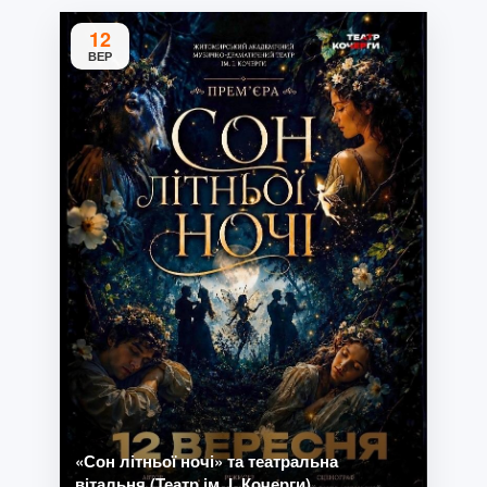
12
ВЕР
«Сон літньої ночі» та театральна
вітальня (Театр ім. І. Кочерги)