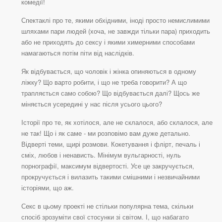
комедії!
Спектаклі про те, якими обхідними, іноді просто немислимими
шляхами пари людей (хоча, не завжди тільки пара) приходить
або не приходять до сексу і якими химерними способами
намагаються потім піти від наслідків.
Як відбувається, що чоловік і жінка опиняються в одному
ліжку? Що варто робити, і що не треба говорити? А що
трапляється само собою? Що відбувається далі? Щось же
міняється усередині у нас після усього цього?
Історії про те, як хотілося, але не склалося, або склалося, але
не так! Що і як саме - ми розповімо вам дуже детально.
Відверті теми, щирі розмови. Кокетування і флірт, печаль і
сміх, любов і ненависть. Мінімум вульгарності, нуль
порнографії, максимум відвертості. Усе це закручується,
прокручується і вилазить такими смішними і незвичайними
історіями, що аж.
Секс в цьому проекті не стільки популярна тема, скільки
спосіб зрозуміти свої стосунки зі світом. І, що набагато