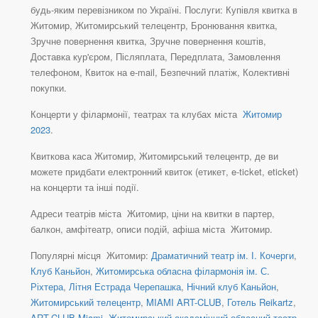
будь-яким перевізником по Україні. Послуги: Купівля квитка в
Житомир, Житомирський телецентр, Бронювання квитка,
Зручне повернення квитка, Зручне повернення коштів,
Доставка кур'єром, Післяплата, Передплата, Замовлення
телефоном, Квиток на e-mail, Безпечний платіж, Колективні
покупки.
Концерти у філармонії, театрах та клубах міста
Житомир
2023
.
Квиткова каса Житомир, Житомирський телецентр, де ви
можете придбати електронний квиток (етикет, e-ticket, eticket)
на концерти та інші події.
Адреси театрів міста Житомир, ціни на квитки в партер,
балкон, амфітеатр, описи подій, афіша міста Житомир.
Популярні місця Житомир:
Драматичний театр ім. І. Кочерги
,
Клуб Каньйон
,
Житомирська обласна філармонія ім. С.
Ріхтера
,
Літня Естрада Черепашка
,
Нічний клуб Каньйон
,
Житомирський телецентр
,
MIAMI ART-CLUB
,
Готель Reikartz
,
ART-CLUB Miami
,
Житомирський академічний обласний театр