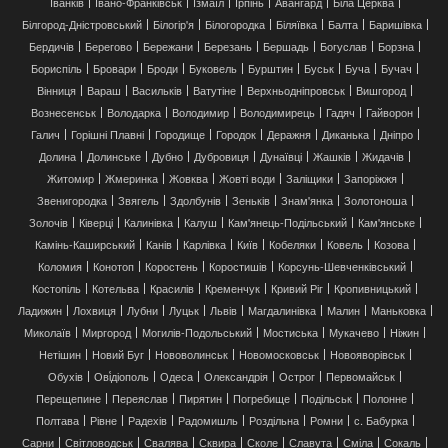
Іванків
Івано-Франківськ
Ізмаїл
Ірпінь
Авангард
Біла Церква
Білгород-Дністровський
Білогір'я
Білогородка
Біляївка
Балта
Баришівка
Бердичів
Берегово
Бережани
Березань
Бершадь
Богуслав
Борзна
Бориспіль
Бровари
Броди
Буковель
Бурштин
Буськ
Буча
Бучач
Вінниця
Вараш
Васильків
Ватутіне
Верхньодніпровськ
Вишгород
Вознесенськ
Володарка
Володимир
Володимирець
Гадяч
Гайворон
Галич
Горішні Плавні
Городище
Городок
Деражня
Диканька
Дніпро
Долина
Долинське
Дубно
Дубровиця
Дунаївці
Жашків
Жидачів
Житомир
Жмеринка
Жовква
Жовті води
Заліщики
Запоріжжя
Звенигородка
Звягель
Здолбунів
Зеньків
Знам'янка
Золотоноша
Золочів
Ківерці
Калинівка
Калуш
Кам'янець-Подільський
Кам'янське
Камінь-Каширський
Канів
Карлівка
Київ
Кобеляки
Ковель
Козова
Коломия
Конотоп
Коростень
Коростишів
Корсунь-Шевченківський
Костопіль
Котельва
Красилів
Кременчук
Кривий Ріг
Кропивницький
Ладижин
Лохвиця
Лубни
Луцьк
Львів
Магдалинівка
Малин
Маньковка
Миколаїв
Миргород
Могилів-Подольський
Мостиська
Мукачево
Ніжин
Нетішин
Новий Буг
Нововолинськ
Новомосковськ
Новояворівськ
Обухів
Ові́діополь
Одеса
Олександрія
Острог
Первомайськ
Перещепине
Переяслав
Пирятин
Погребище
Подільськ
Полонне
Полтава
Рівне
Радехів
Радомишль
Роздільна
Ромни
с. Бабурка
Сарни
Світловодськ
Свалява
Сквира
Сколе
Славута
Сміла
Сокаль