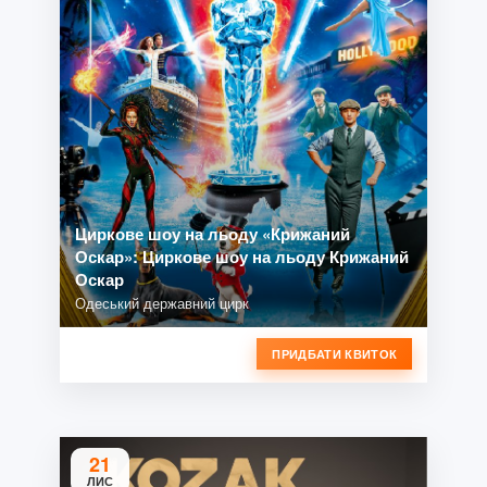
Циркове шоу на льоду «Крижаний
Оскар»: Циркове шоу на льоду Крижаний
Оскар
Одеський державний цирк
ПРИДБАТИ КВИТОК
21
ЛИС