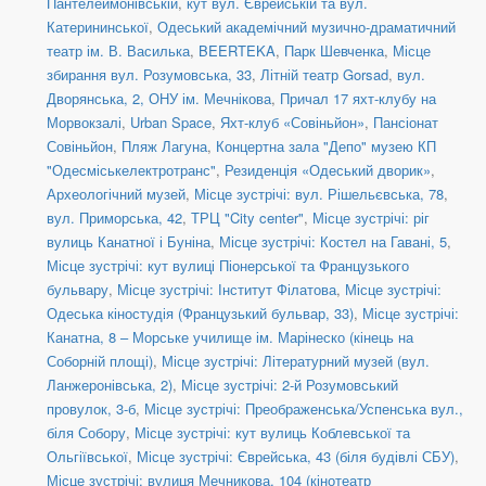
Пантелеймонівській
,
кут вул. Єврейській та вул.
Катерининської
,
Одеський академічний музично-драматичний
театр ім. В. Василька
,
BEERTEKA
,
Парк Шевченка
,
Місце
збирання вул. Розумовська, 33
,
Літній театр Gorsad
,
вул.
Дворянська, 2, ОНУ ім. Мечнікова
,
Причал 17 яхт-клубу на
Морвокзалі
,
Urban Space
,
Яхт-клуб «Совіньйон»
,
Пансіонат
Совіньйон
,
Пляж Лагуна
,
Концертна зала "Депо" музею КП
"Одесміськелектротранс"
,
Резиденція «Одеський дворик»
,
Археологічний музей
,
Місце зустрічі: вул. Рішельєвська, 78
,
вул. Приморська, 42
,
ТРЦ "City center"
,
Місце зустрічі: ріг
вулиць Канатної і Буніна
,
Місце зустрічі: Костел на Гавані, 5
,
Місце зустрічі: кут вулиці Піонерської та Французького
бульвару
,
Місце зустрічі: Інститут Філатова
,
Місце зустрічі:
Одеська кіностудія (Французький бульвар, 33)
,
Місце зустрічі:
Канатна, 8 – Морське училище ім. Марінеско (кінець на
Соборній площі)
,
Місце зустрічі: Літературний музей (вул.
Ланжеронівська, 2)
,
Місце зустрічі: 2-й Розумовський
провулок, 3-б
,
Місце зустрічі: Преображенська/Успенська вул.,
біля Собору
,
Місце зустрічі: кут вулиць Коблевської та
Ольгіївської
,
Місце зустрічі: Єврейська, 43 (біля будівлі СБУ)
,
Місце зустрічі: вулиця Мечникова, 104 (кінотеатр