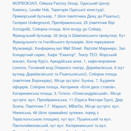
МОРВОКЗАЛ
,
Odessa Factory Group
,
Одеський Центр
Каякінгу
,
Louder Hub
,
Територія Одеської кіностудії
,
Приморський бульвар, 7 (біля пам'ятника Дюку де Рішельє)
,
Галерея Underground
,
Преображенська, 25 (пам'ятник Вірі
Холодній)
,
Соборна площа, біля входу до Собору
,
Французький бульвар, 32 (вхід із Шампанського провулка)
,
Кут
Французького та Італійського бульварів, біля паркування
Музкомедії
,
Конференц-зал Wall Street
,
Raziotel Маренеро
,
Зал
Концертний сервіс
,
Кафе "Екватор"
,
Театр ТЕО
,
Морський
вокзал, Катер Круїз
,
Аркадійська алея, 1, кафе-морожене
Lorenzo
,
Головний вхід Оперного театру
,
Дерибасівська, 9 (кут
вулиць Дерибасівської та Рішельєвської)
,
Соборна площа
(пам'ятник Воронцову)
,
Місце зустрічі: Буніна, 7
,
Будинок
офіцерів
,
Соборна площа
,
Авторинок «Біля двох стовпів»
,
Катерининська площа, 3
,
Готель «Олександрівський»
,
Місце
зустрічі: вул. Преображенська, 11 (Одеса Фектори Груп)
,
Двір
Scena
,
Пам'ятник Г.Г. Маразлі
,
MBarGo
,
Місце зустрічі: вул.
Ніжинська, 66 (біля трамвайної зупинки, поряд з
Тираспольською площею)
,
кут вул. Пушкінській та вул.
Пантелеймонівській
,
кут вул. Катерининської та вул.