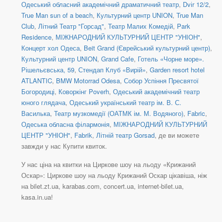
Одеський обласний академічний драматичний театр
,
Dvіr 12/2
,
True Man sun of a beach
,
Культурний центр UNION
,
True Man
Club
,
Літний Театр "Горсад"
,
Театр Малих Комедій
,
Park
Residence
,
МІЖНАРОДНИЙ КУЛЬТУРНИЙ ЦЕНТР "УНІОН"
,
Концерт хол Одеса
,
Beit Grand (Єврейський культурний центр)
,
Культурний центр UNION
,
Grand Cafe
,
Готель «Чорне море».
Рішельєвська, 59
,
Стендап Клуб «Вирій»
,
Garden resort hotel
ATLANTIC
,
BMW Motorrad Odesa
,
Собор Успіння Пресвятої
Богородиці
,
Коворкінг Poverh
,
Одеський академічний театр
юного глядача
,
Одеський український театр ім. В. С.
Василька
,
Театр музкомедії (ОАТМК ім. М. Водяного)
,
Fabric
,
Одеська обласна філармонія
,
МІЖНАРОДНИЙ КУЛЬТУРНИЙ
ЦЕНТР "УНІОН"
,
Fabrik
,
Літній театр Gorsad
, де ви можете
завжди у нас Купити квиток.
У нас ціна на квитки на Циркове шоу на льоду «Крижаний
Оскар»: Циркове шоу на льоду Крижаний Оскар цікавіша, ніж
на bilet.zt.ua, karabas.com, concert.ua, internet-bilet.ua,
kasa.in.ua!