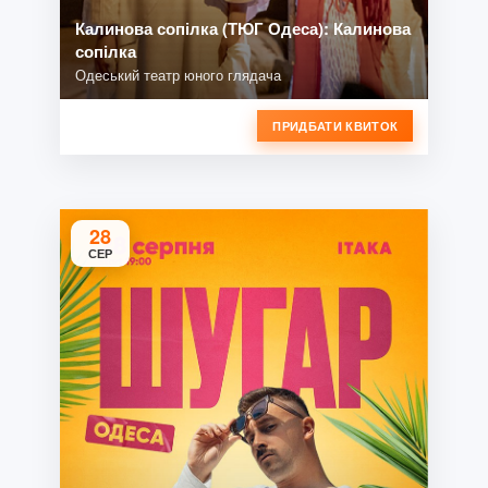
Калинова сопілка (ТЮГ Одеса): Калинова
сопілка
Одеський театр юного глядача
ПРИДБАТИ КВИТОК
28
СЕР