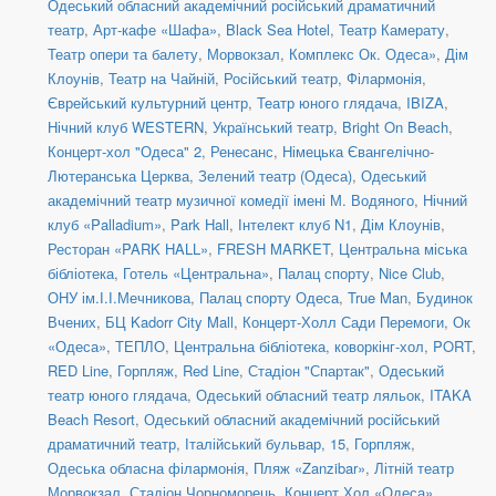
Одеський обласний академічний російський драматичний
театр
,
Арт-кафе «Шафа»
,
Black Sea Hotel
,
Театр Камерату
,
Театр опери та балету
,
Морвокзал
,
Комплекс Ок. Одеса»
,
Дім
Клоунів
,
Театр на Чайній
,
Російський театр
,
Філармонія
,
Єврейський культурний центр
,
Театр юного глядача
,
IBIZA
,
Нічний клуб WESTERN
,
Український театр
,
Bright On Beach
,
Концерт-хол "Одеса" 2
,
Ренесанс
,
Німецька Євангелічно-
Лютеранська Церква
,
Зелений театр (Одеса)
,
Одеський
академічний театр музичної комедії імені М. Водяного
,
Нічний
клуб «Palladium»
,
Park Hall
,
Інтелект клуб N1
,
Дім Клоунів
,
Ресторан «PARK HALL»
,
FRESH MARKET
,
Центральна міська
бібліотека
,
Готель «Центральна»
,
Палац спорту
,
Nice Club
,
ОНУ ім.І.І.Мечникова
,
Палац спорту Одеса
,
True Man
,
Будинок
Вчених
,
БЦ Kadorr City Mall
,
Концерт-Холл Сади Перемоги
,
Ок
«Одеса»
,
ТЕПЛО
,
Центральна бібліотека, коворкінг-хол
,
PORT
,
RED Line
,
Горпляж
,
Red Line
,
Стадіон "Спартак"
,
Одеський
театр юного глядача
,
Одеський обласний театр ляльок
,
ITAKA
Beach Resort
,
Одеський обласний академічний російський
драматичний театр
,
Італійський бульвар, 15
,
Горпляж
,
Одеська обласна філармонія
,
Пляж «Zanzibar»
,
Літній театр
Морвокзал
,
Стадіон Чорноморець
,
Концерт Хол «Одеса»
,