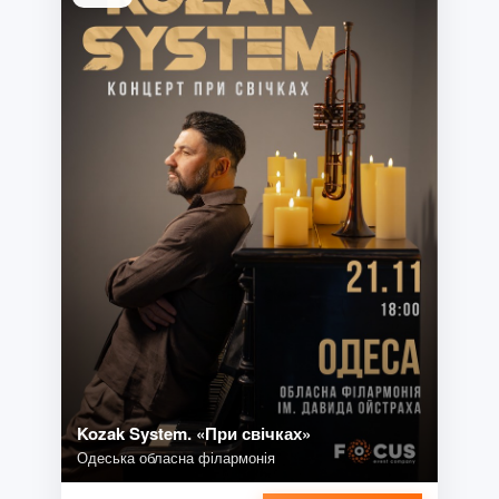
Kozak System. «При свічках»
Одеська обласна філармонія