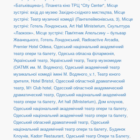
«Батьківщина»)
,
Планета кіно ТРЦ "City Center"
,
Місце
зустрічі: вхід до музею Західно-східного мистецтва
,
Місце
зустрічі: Театр музичної комедії (Пантелеймонівська, 3)
,
Місце
зустрічі: Готель Лондонська
,
Art Hall Ministerium
,
Скульптура
«Лаокоон»
,
Місце зустрічі: Пам'ятник Апельсину – бульвар
Жванецького
,
Готель Лондонський
,
Radioactive Arcadia
,
Premier Hotel Odesa
,
Одеський національний академічний
театр опери та балету
,
Одеська обласна філармонія
,
Український театр
,
Український театр
,
Театр музкомедии
(ОАТМК им. М. Водяного)
,
Одеський академічний театр
музикальної комедії імені М. Водяного_v.1
,
Театр юного
зрителя
,
Hotel Bristol
,
Одесский областной драматический
театр
,
М1 Club hotel
,
Одесский областной академический
драматический театр
,
Одеський національний академічний
театр опери та балету
,
Art hall (Ministerium)
,
Дом клоунов
,
Одеський національний академічний театр опери та балету
,
Одеський національний академічний театр опери та балету
,
Одеський обласний драматичний театр
,
Одеський
національний академічний театр опери та балету
,
Будинок
Клоунів
,
Kadorr Restaurant
,
Одеський театр Опери та Балету
,