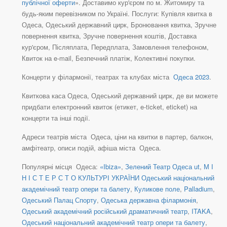
публічної оферти
». Доставимо кур'єром по м. Житомиру та
будь-яким перевізником по Україні. Послуги: Купівля квитка в
Одеса, Одеський державний цирк, Бронювання квитка, Зручне
повернення квитка, Зручне повернення коштів, Доставка
кур'єром, Післяплата, Передплата, Замовлення телефоном,
Квиток на e-mail, Безпечний платіж, Колективні покупки.
Концерти у філармонії, театрах та клубах міста
Одеса 2023
.
Квиткова каса Одеса, Одеський державний цирк, де ви можете
придбати електронний квиток (етикет, e-ticket, eticket) на
концерти та інші події.
Адреси театрів міста Одеса, ціни на квитки в партер, балкон,
амфітеатр, описи подій, афіша міста Одеса.
Популярні місця Одеса:
«Ibiza»
,
Зелений Театр Одеса ut
,
М І
Н І С Т Е Р С Т О КУЛЬТУРІ УКРАЇНИ Одеський національний
академічний театр опери та балету
,
Куликове поле
,
Palladium
,
Одеський Палац Спорту
,
Одеська державна філармонія
,
Одеський академічний російський драматичний театр
,
ITAKA
,
Одеський національний академічний театр опери та балету
,