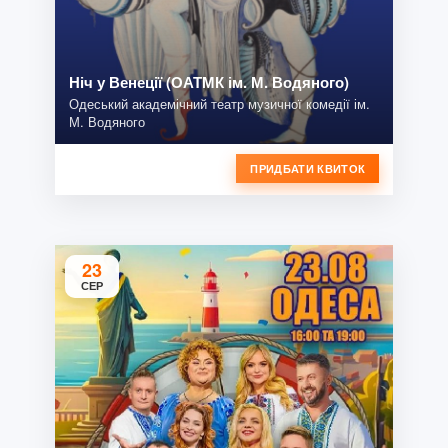
Ніч у Венеції (ОАТМК ім. М. Водяного)
Одеський академічний театр музичної комедії ім.
М. Водяного
ПРИДБАТИ КВИТОК
23
СЕР