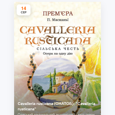
14
СЕР
Cavalleria rusticana (ОНАТОБ): "Cavalleria
rusticana"
Одеський національний академічний театр опери