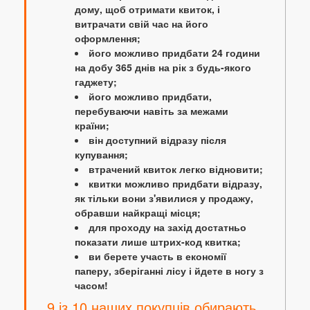
дому, щоб отримати квиток, і
витрачати свій час на його
оформлення;
його можливо придбати 24 години
на добу 365 днів на рік з будь-якого
гаджету;
його можливо придбати,
перебуваючи навіть за межами
країни;
він доступний відразу після
купування;
втрачений квиток легко відновити;
квитки можливо придбати відразу,
як тільки вони з'явилися у продажу,
обравши найкращі місця;
для проходу на захід достатньо
показати лише штрих-код квитка;
ви берете участь в економії
паперу, зберіганні лісу і йдете в ногу з
часом!
9 із 10 наших покупців обирають