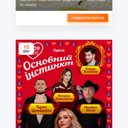
та балету
ПРИДБАТИ КВИТОК
15
ВЕР