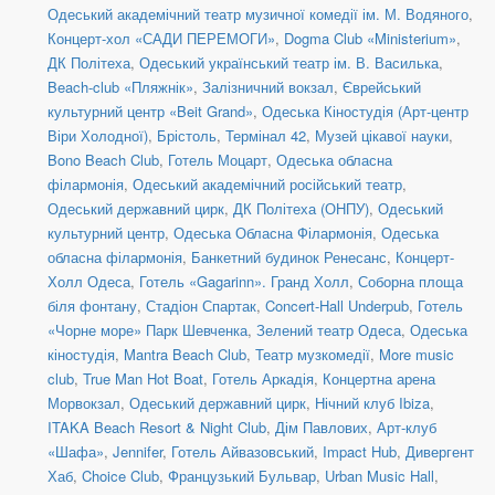
Одеський академічний театр музичної комедії ім. М. Водяного
,
Концерт-хол «САДИ ПЕРЕМОГИ»
,
Dogma Club «Ministerium»
,
ДК Політеха
,
Одеський український театр ім. В. Василька
,
Beach-club «Пляжнік»
,
Залізничний вокзал
,
Єврейський
культурний центр «Beit Grand»
,
Одеська Кіностудія (Арт-центр
Віри Холодної)
,
Брістоль
,
Термінал 42
,
Музей цікавої науки
,
Bono Beach Club
,
Готель Моцарт
,
Одеська обласна
філармонія
,
Одеський академічний російський театр
,
Одеський державний цирк
,
ДК Політеха (ОНПУ)
,
Одеський
культурний центр
,
Одеська Обласна Філармонія
,
Одеська
обласна філармонія
,
Банкетний будинок Ренесанс
,
Концерт-
Холл Одеса
,
Готель «Gagarinn». Гранд Холл
,
Соборна площа
біля фонтану
,
Стадіон Спартак
,
Concert-Hall Underpub
,
Готель
«Чорне море» Парк Шевченка
,
Зелений театр Одеса
,
Одеська
кіностудія
,
Mantra Beach Club
,
Театр музкомедії
,
More music
club
,
True Man Hot Boat
,
Готель Аркадія
,
Концертна арена
Морвокзал
,
Одеський державний цирк
,
Нічний клуб Ibiza
,
ITAKA Beach Resort & Night Club
,
Дім Павлових
,
Арт-клуб
«Шафа»
,
Jennifer
,
Готель Айвазовський
,
Impact Hub
,
Дивергент
Хаб
,
Choice Club
,
Французький Бульвар
,
Urban Music Hall
,