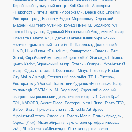
Єврейський культурний центр «Beit Grand»
,
Аеродром
«Гідропорт»
,
Літній Театр «Морвокзал»
,
Beach club Underhill
,
Ресторан Гранд Європа у будові Морвокзалу
,
Одеський
академічний театр музичної комедії імені М. Водяного_v.1
,
Театр Перуцького
,
Одеський Національний Академічний театр
Опери та Балету_v.1
,
Одеський академічний український
музично-драматичний театр ім. В. Василька
,
Дельфінарій
НІМО
,
Нічний клуб "Palladium"
,
Концерт-хол «Одеса»
,
Beit
Grand
,
Єврейський культурний центр «Beit Grand»_v.1
,
Бізнес-
центр Kadorr
,
Український театр
,
Готель «Orange»
,
Український
театр_Одеса
,
Готель IL Decameron
,
Мінус 1 рівень у Kadorr
City Mall в Аркадії
,
Стеклянний павільйон ТРЦ «Рів'єра»
,
Ресторан-клуб Vandal
,
Банкетний будинок «Ренесанс»
,
Театр
музкомедії (ОАТМК ім. М. Водяного)
,
Одеський обласний
академічний російський драматичний театр_v.1
,
Синій Краб
,
ТОЦ KADORR
,
Secret Place
,
Ресторан Мед і Пиво
,
Театр ТЕО
,
Barbell Baza
,
Привокзальна пл., 2
,
Kukla Art Space
,
Український театр_Одеса v.1
,
Готель Marlin
,
Пляж «Аркадія»
,
Одеса (7 км)
,
Місце збирання вул. Старопортофранківська,
24/1
,
Літній театр «Міськсад»
,
Літня концертна арена