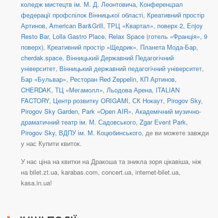
коледж мистецтв ім. М. Д. Леонтовича
,
Конференцзал
федерації профспілок Вінницької області
,
Креативний простір
Артинов
,
American Bar&Grill
,
ТРЦ «Квартал», поверх 2
,
Enjoy
Resto Bar
,
Lolla Gastro Place
,
Relax Space (готель «Франція», 9
поверх)
,
Креативний простір «Щедрик»
,
Планета Мода-Бар
,
cherdak.space
,
Вінницький Державний Педагогічний
університет
,
Вінницький державний педагогічний університет
,
Бар «Бульвар»
,
Ресторан Red Zeppelin
,
КП Артинов
,
CHERDAK
,
ТЦ «Мегамолл», Льодова Арена
,
ITALIAN
FACTORY
,
Центр розвитку ORIGAMI
,
СК Нокаут
,
Pirogov Sky
,
Pirogov Sky Garden
,
Park «Open AIR»
,
Академічний музично-
драматичний театр ім. М. Садовського
,
Zgar Event Park
,
Pirogov Sky
,
ВДПУ ім. М. Коцюбинського
, де ви можете завжди
у нас Купити квиток.
У нас ціна на квитки на Дракоша та зникла зоря цікавіша, ніж
на bilet.zt.ua, karabas.com, concert.ua, internet-bilet.ua,
kasa.in.ua!