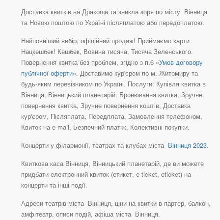
Доставка квитків на Дракоша та зникла зоря по місту Вінниця
та Новою поштою по Україні післяплатою або передоплатою.
Найповніший вибір, офіційний продаж! Приймаємо карти
Нацкешбек! Кешбек, Вовина тисяча, Тисяча Зеленського.
Повернення квитка без проблем, згідно з п.6 «
Умов договору
публічної оферти
». Доставимо кур'єром по м. Житомиру та
будь-яким перевізником по Україні. Послуги: Купівля квитка в
Вінниця, Вінницький планетарій, Бронювання квитка, Зручне
повернення квитка, Зручне повернення коштів, Доставка
кур'єром, Післяплата, Передплата, Замовлення телефоном,
Квиток на e-mail, Безпечний платіж, Колективні покупки.
Концерти у філармонії, театрах та клубах міста
Вінниця 2023
.
Квиткова каса Вінниця, Вінницький планетарій, де ви можете
придбати електронний квиток (етикет, e-ticket, eticket) на
концерти та інші події.
Адреси театрів міста Вінниця, ціни на квитки в партер, балкон,
амфітеатр, описи подій, афіша міста Вінниця.