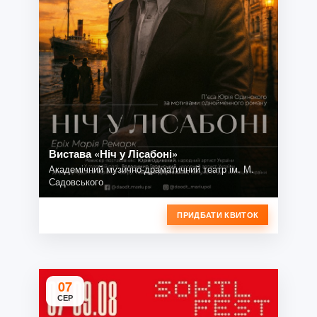
Вистава «Ніч у Лісабоні»
Академічний музично-драматичний театр ім. М.
Садовського
ПРИДБАТИ КВИТОК
07
СЕР