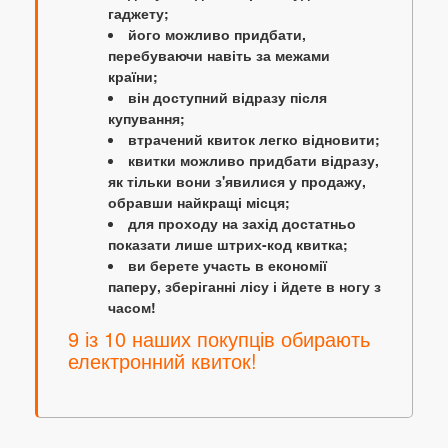
гаджету;
його можливо придбати,
перебуваючи навіть за межами
країни;
він доступний відразу після
купування;
втрачений квиток легко відновити;
квитки можливо придбати відразу,
як тільки вони з'явилися у продажу,
обравши найкращі місця;
для проходу на захід достатньо
показати лише штрих-код квитка;
ви берете участь в економії
паперу, зберіганні лісу і йдете в ногу з
часом!
9 із 10 наших покупців обирають
електронний квиток!