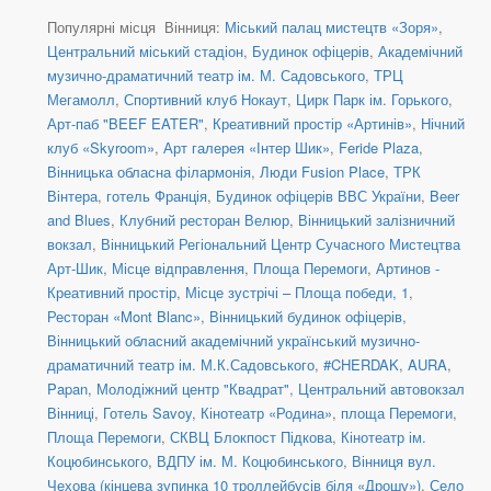
Популярні місця Вінниця:
Міський палац мистецтв «Зоря»
,
Центральний міський стадіон
,
Будинок офіцерів
,
Академічний
музично-драматичний театр ім. М. Садовського
,
ТРЦ
Мегамолл
,
Спортивний клуб Нокаут
,
Цирк Парк ім. Горького
,
Арт-паб "BEEF EATER"
,
Креативний простір «Артинів»
,
Нічний
клуб «Skyroom»
,
Арт галерея «Інтер Шик»
,
Feride Plaza
,
Вінницька обласна філармонія
,
Люди Fusion Place
,
ТРК
Вінтера
,
готель Франція
,
Будинок офіцерів ВВС України
,
Beer
and Blues
,
Клубний ресторан Велюр
,
Вінницький залізничний
вокзал
,
Вінницький Регіональний Центр Сучасного Мистецтва
Арт-Шик
,
Місце відправлення
,
Площа Перемоги
,
Артинов -
Креативний простір
,
Місце зустрічі – Площа победи, 1
,
Ресторан «Mont Blanc»
,
Вінницький будинок офіцерів
,
Вінницький обласний академічний український музично-
драматичний театр ім. М.К.Садовського
,
#CHERDAK
,
AURA
,
Papan
,
Молодіжний центр "Квадрат"
,
Центральний автовокзал
Вінниці
,
Готель Savoy
,
Кінотеатр «Родина»
,
площа Перемоги
,
Площа Перемоги
,
СКВЦ Блокпост Підкова
,
Кінотеатр ім.
Коцюбинського
,
ВДПУ ім. М. Коцюбинського
,
Вінниця вул.
Чехова (кінцева зупинка 10 троллейбусів біля «Дрошу»)
,
Село