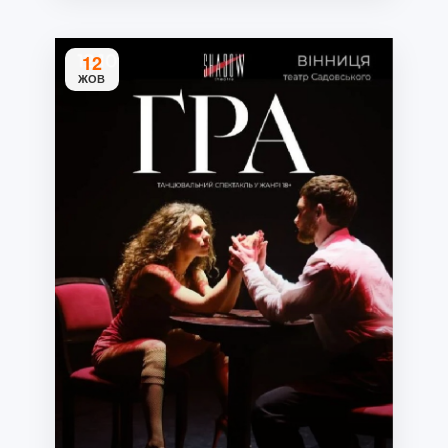
12
ЖОВ