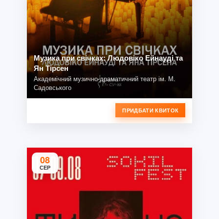
Музика при свічках: Людовіко Ейнауді та
Ян Тірсен
Академічний музично-драматичний театр ім. М.
Садовського
ПРИДБАТИ КВИТОК
08
СЕР