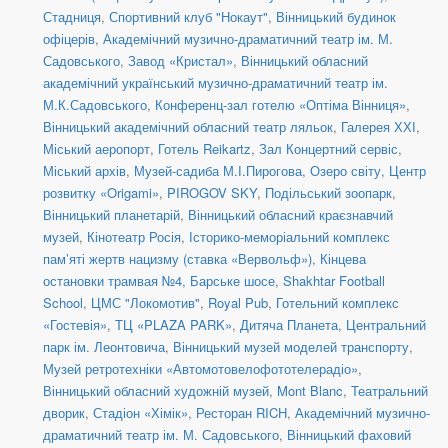
Стадниця
,
Спортивний клуб "Нокаут"
,
Вінницький будинок
офіцерів
,
Академічний музично-драматичний театр ім. М.
Садовського
,
Завод «Кристал»
,
Вінницький обласний
академічний український музично-драматичний театр ім.
М.К.Садовського
,
Конференц-зал готелю «Оптіма Вінниця»
,
Вінницький академічний обласний театр ляльок
,
Галерея ХХІ
,
Міський аеропорт
,
Готель Reikartz
,
Зал Концертний сервіс
,
Міський архів
,
Музей-садиба М.І.Пирогова
,
Озеро світу
,
Центр
розвитку «Origami»
,
PIROGOV SKY
,
Подільський зоопарк
,
Вінницький планетарій
,
Вінницький обласний краєзнавчий
музей
,
Кінотеатр Росія
,
Історико-меморіальний комплекс
пам’яті жертв нацизму (ставка «Вервольф»)
,
Кінцева
остановки трамвая №4, Барське шосе
,
Shakhtar Football
School
,
ЦМС "Локомотив"
,
Royal Pub
,
Готельний комплекс
«Гостевія»
,
ТЦ «PLAZA PARK»
,
Дитяча Планета
,
Центральний
парк ім. Леонтовича
,
Вінницький музей моделей транспорту
,
Музей ретротехніки «Автомотовелофототелерадіо»
,
Вінницький обласний художній музей
,
Mont Blanc
,
Театральний
дворик
,
Стадіон «Хімік»
,
Ресторан RICH
,
Академічний музично-
драматичний театр ім. М. Садовського
,
Вінницький фаховий