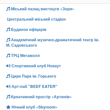
Міський палац мистецтв «Зоря»
Центральний міський стадіон
Будинок офіцерів
Академічний музично-драматичний театр ім.
М. Садовського
ТРЦ Мегамолл
Спортивний клуб Нокаут
Цирк Парк ім. Горького
Арт-паб "BEEF EATER"
Креативний простір «Артинів»
Нічний клуб «Skyroom»