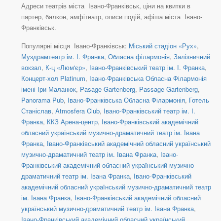
Адреси театрів міста Івано-Франківськ, ціни на квитки в
партер, балкон, амфітеатр, описи подій, афіша міста Івано-
Франківськ.
Популярні місця Івано-Франківськ:
Міський стадіон «Рух»
,
Муздрамтеатр ім. І. Франка
,
Обласна філармонія
,
Залізничний
вокзал
,
К-ц «Люм'єр»
,
Івано-Франківський театр ім. І. Франка
,
Концерт-хол Platinum
,
Івано-Франківська Обласна Філармонія
імені Іри Маланюк
,
Pasage Gartenberg
,
Passage Gartenberg
,
Panorama Pub
,
Івано-Франківська Обласна Філармонія
,
Готель
Станіслав
,
Atmosfera Club
,
Івано-Франківський театр ім. І.
Франка
,
ККЗ Арена-центр
,
Івано-Франківський академічний
обласний український музично-драматичний театр ім. Івана
Франка
,
Івано-Франківський академічний обласний український
музично-драматичний театр ім. Івана Франка
,
Івано-
Франківський академічний обласний український музично-
драматичний театр ім. Івана Франка
,
Івано-Франківський
академічний обласний український музично-драматичний театр
ім. Івана Франка
,
Івано-Франківський академічний обласний
український музично-драматичний театр ім. Івана Франка
,
Івано-Франківський академічний обласний український