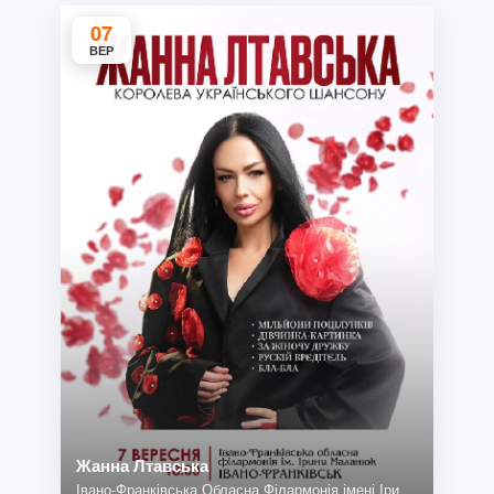
07
ВЕР
Жанна Лтавська
Івано-Франківська Обласна Філармонія імені Іри