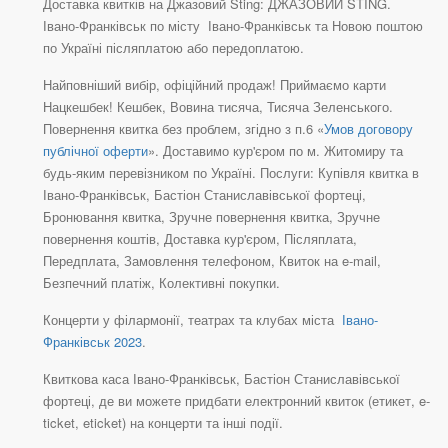
Доставка квитків на Джазовий Sting: ДЖАЗОВИЙ STING.
Івано-Франківськ по місту Івано-Франківськ та Новою поштою
по Україні післяплатою або передоплатою.
Найповніший вибір, офіційний продаж! Приймаємо карти
Нацкешбек! Кешбек, Вовина тисяча, Тисяча Зеленського.
Повернення квитка без проблем, згідно з п.6 «
Умов договору
публічної оферти
». Доставимо кур'єром по м. Житомиру та
будь-яким перевізником по Україні. Послуги: Купівля квитка в
Івано-Франківськ, Бастіон Станиславівської фортеці,
Бронювання квитка, Зручне повернення квитка, Зручне
повернення коштів, Доставка кур'єром, Післяплата,
Передплата, Замовлення телефоном, Квиток на e-mail,
Безпечний платіж, Колективні покупки.
Концерти у філармонії, театрах та клубах міста
Івано-
Франківськ 2023
.
Квиткова каса Івано-Франківськ, Бастіон Станиславівської
фортеці, де ви можете придбати електронний квиток (етикет, e-
ticket, eticket) на концерти та інші події.