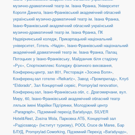
музично-драматичний театр ім. Івана Франка
,
Університет
Короля Данила
,
Івано-Франківський академічний обласний
український музично-драматичний театр ім. Івана Франка
,
Івано-Франківський академічний обласний український
музично-драматичний театр ім. Івана Франка
,
ПК
Надвірнянський коледж
,
Прикарпацький національний
університет
,
Готель «Надія»
,
Івано-Франківський національний
академічний драматичний театр ім. Івана Франка
,
Палац
Потоцьких у Івано-Франківську
,
Майданчик біля стадіону
«Рух»
,
Спорткомплекс Коледжу фізичного виховання
,
Конференц-центр, зал 801
,
Ресторація «Зосина Воля»
,
Конференц-зал готелю «Reikartz»
,
Завод «Промприлад»
,
Клуб
"Eldorado"
,
Зал Концертний сервіс
,
Promprylad renovation,
Конференц-зал
,
Івано-Франківська обл, с. Драгомирчани, вул.
Миру, 60
,
Івано-Франківський академічний обласний театр
ляльок імені Марійки Підгірянки
,
Молодіжний центр
«Paragraph»
,
Підземний перехід Ваґабундо
,
SILVER
Hotel&Rest
,
Zosina Wola
,
Парковка АТБ
,
Концертний зал
«Радіозавод» (Інститут туризму)
,
POOL Cruce de Mares
,
Бар
БЛУД
,
Promprylad.Coworking
,
Підземний Перехід «Ваґабундо»
,