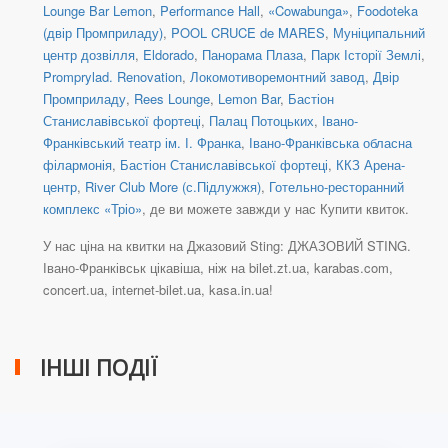
Lounge Bar Lemon
,
Performance Hall
,
«Cowabunga»
,
Foodoteka
(двір Промприладу)
,
POOL CRUCE de MARES
,
Муніципальний
центр дозвілля
,
Eldorado
,
Панорама Плаза
,
Парк Історії Землі
,
Promprylad. Renovation
,
Локомотиворемонтний завод
,
Двір
Промприладу
,
Rees Lounge
,
Lemon Bar
,
Бастіон
Станиславівської фортеці
,
Палац Потоцьких
,
Івано-
Франківський театр ім. І. Франка
,
Івано-Франківська обласна
філармонія
,
Бастіон Станиславівської фортеці
,
ККЗ Арена-
центр
,
River Club More (с.Підлужжя)
,
Готельно-ресторанний
комплекс «Тріо»
, де ви можете завжди у нас Купити квиток.
У нас ціна на квитки на Джазовий Sting: ДЖАЗОВИЙ STING.
Івано-Франківськ цікавіша, ніж на bilet.zt.ua, karabas.com,
concert.ua, internet-bilet.ua, kasa.in.ua!
ІНШІ ПОДІЇ