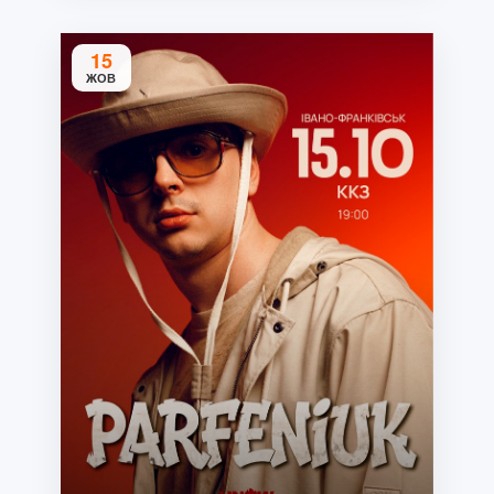
15
ЖОВ