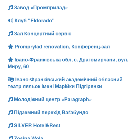
Завод «Промприлад»
Клуб "Eldorado"
Зал Концертний сервіс
Promprylad renovation, Конференц-зал
Івано-Франківська обл, с. Драгомирчани, вул.
Миру, 60
Івано-Франківський академічний обласний
театр ляльок імені Марійки Підгірянки
Молодіжний центр «Paragraph»
Підземний перехід Ваґабундо
SILVER Hotel&Rest
Zosina Wola