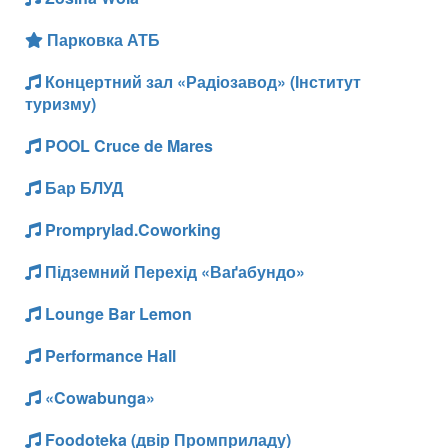
Парковка АТБ
Концертний зал «Радіозавод» (Інститут
туризму)
POOL Cruce de Mares
Бар БЛУД
Promprylad.Coworking
Підземний Перехід «Ваґабундо»
Lounge Bar Lemon
Performance Hall
«Cowabunga»
Foodoteka (двір Промприладу)