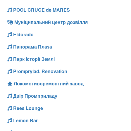
POOL CRUCE de MARES
Муніципальний центр дозвілля
Eldorado
Панорама Плаза
Парк Історії Землі
Promprylad. Renovation
Локомотиворемонтний завод
Двір Промприладу
Rees Lounge
Lemon Bar