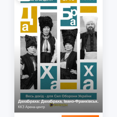
ДахаБраха: ДахаБраха. Івано-Франківськ.
ККЗ Арена-центр