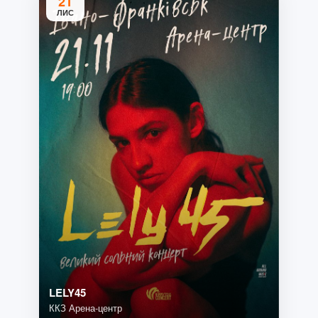
21
ЛИС
LELY45
ККЗ Арена-центр