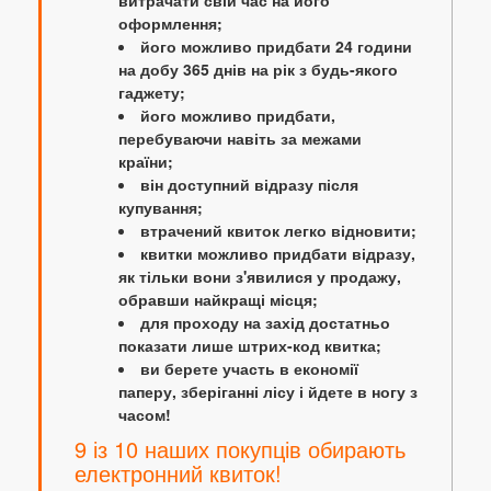
витрачати свій час на його
оформлення;
його можливо придбати 24 години
на добу 365 днів на рік з будь-якого
гаджету;
його можливо придбати,
перебуваючи навіть за межами
країни;
він доступний відразу після
купування;
втрачений квиток легко відновити;
квитки можливо придбати відразу,
як тільки вони з'явилися у продажу,
обравши найкращі місця;
для проходу на захід достатньо
показати лише штрих-код квитка;
ви берете участь в економії
паперу, зберіганні лісу і йдете в ногу з
часом!
9 із 10 наших покупців обирають
електронний квиток!