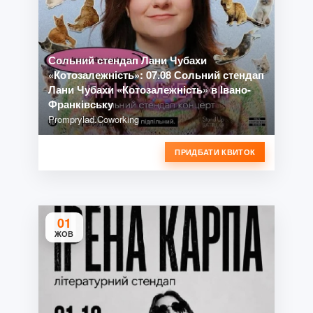
Сольний стендап Лани Чубахи
«Котозалежність»: 07.08 Сольний стендап
Лани Чубахи «Котозалежність» в Івано-
Франківську
Promprylad.Coworking
ПРИДБАТИ КВИТОК
01
ЖОВ