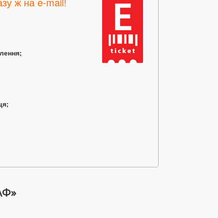
зу ж на e-mail!
млення;
ця;
АФ»