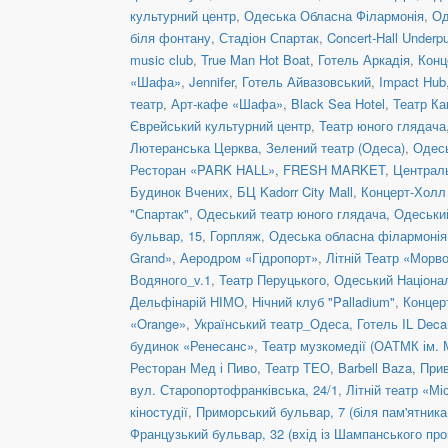
культурний центр
,
Одеська Обласна Філармонія
,
Од
біля фонтану
,
Стадіон Спартак
,
Concert-Hall Underp
music club
,
True Man Hot Boat
,
Готель Аркадія
,
Конц
«Шафа»
,
Jennifer
,
Готель Айвазовський
,
Impact Hub
театр
,
Арт-кафе «Шафа»
,
Black Sea Hotel
,
Театр Ка
Єврейський культурний центр
,
Театр юного глядача
Лютеранська Церква
,
Зелений театр (Одеса)
,
Одесь
Ресторан «PARK HALL»
,
FRESH MARKET
,
Централь
Будинок Вчених
,
БЦ Kadorr City Mall
,
Концерт-Холл
"Спартак"
,
Одеський театр юного глядача
,
Одеськи
бульвар, 15
,
Горпляж
,
Одеська обласна філармонія
Grand»
,
Аеродром «Гідропорт»
,
Літній Театр «Морв
Водяного_v.1
,
Театр Перуцького
,
Одеський Націонал
Дельфінарій НІМО
,
Нічний клуб "Palladium"
,
Концер
«Orange»
,
Український театр_Одеса
,
Готель IL Dec
будинок «Ренесанс»
,
Театр музкомедії (ОАТМК ім. 
Ресторан Мед і Пиво
,
Театр ТЕО
,
Barbell Baza
,
Прив
вул. Старопортофранківська, 24/1
,
Літній театр «Мі
кіностудії
,
Приморський бульвар, 7 (біля пам'ятник
Французький бульвар, 32 (вхід із Шампанського про