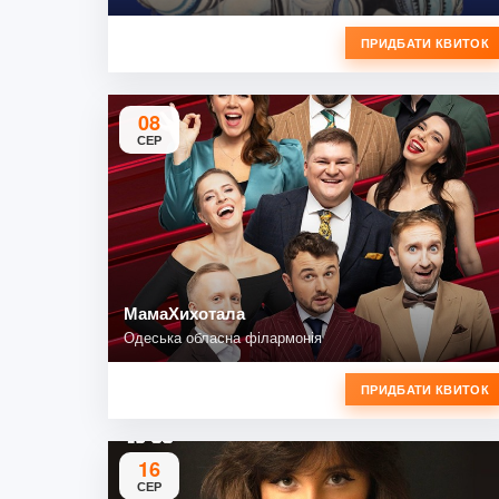
ПРИДБАТИ КВИТОК
08
СЕР
МамаХихотала
Одеська обласна філармонія
ПРИДБАТИ КВИТОК
16
СЕР