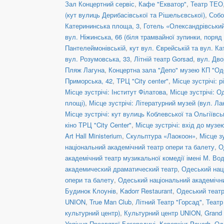
Зал Концертний сервіс
,
Кафе "Екватор"
,
Театр ТЕО
(кут вулиць Дерибасівської та Рішельєвської)
,
Собо
Катерининська площа, 3
,
Готель «Олександрівськи
вул. Ніжинська, 66 (біля трамвайної зупинки, пор
Пантелеймонівській
,
кут вул. Єврейській та вул. К
вул. Розумовська, 33
,
Літній театр Gorsad
,
вул. Дво
Пляж Лагуна
,
Концертна зала "Депо" музею КП "Од
Приморська, 42
,
ТРЦ "City center"
,
Місце зустрічі: р
Місце зустрічі: Інститут Філатова
,
Місце зустрічі: О
площі)
,
Місце зустрічі: Літературний музей (вул. Ла
Місце зустрічі: кут вулиць Коблевської та Ольгіївсь
кіно ТРЦ "City Center"
,
Місце зустрічі: вхід до музе
Art Hall Ministerium
,
Скульптура «Лаокоон»
,
Місце з
національний академічний театр опери та балету
,
О
академічний театр музикальної комедії імені М. Во
академический драматический театр
,
Одеський нац
опери та балету
,
Одеський національний академічни
Будинок Клоунів
,
Kadorr Restaurant
,
Одеський театр
UNION
,
True Man Club
,
Літний Театр "Горсад"
,
Театр
культурний центр)
,
Культурний центр UNION
,
Grand
Успіння Пресвятої Богородиці
,
Коворкінг Poverh
,
Од