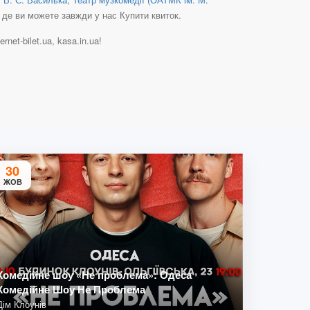
, де ви можете завжди у нас Купити квиток.
net-bilet.ua, kasa.in.ua!
30
ЖОВ
Комедійне шоу «Не проблема»: Одеса
Комедійне Шоу Не Проблема
Дім Клоунів