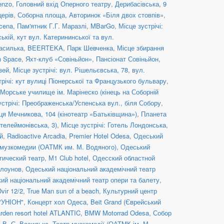
enzo
,
Головний вхід Оперного театру
,
Дерибасівська, 9
церів
,
Соборна площа
,
Авторинок «Біля двох стовпів»
,
cena
,
Пам'ятник Г.Г. Маразлі
,
MBarGo
,
Місце зустрічі:
ській
,
кут вул. Катерининської та вул.
Василька
,
BEERTEKA
,
Парк Шевченка
,
Місце збирання
n Space
,
Яхт-клуб «Совіньйон»
,
Пансіонат Совіньйон
,
зей
,
Місце зустрічі: вул. Рішельєвська, 78
,
вул.
трічі: кут вулиці Піонерської та Французького бульвару
,
– Морське училище ім. Марінеско (кінець на Соборній
устрічі: Преображенська/Успенська вул., біля Собору
,
иця Мечникова, 104 (кінотеатр «Батьківщина»)
,
Планета
нтелеймонівська, 3)
,
Місце зустрічі: Готель Лондонська
,
й
,
Radioactive Arcadia
,
Premier Hotel Odesa
,
Одеський
 музкомедии (ОАТМК им. М. Водяного)
,
Одеський
тический театр
,
М1 Club hotel
,
Одесский областной
клоунов
,
Одеський національний академічний театр
ий національний академічний театр опери та балету
,
vіr 12/2
,
True Man sun of a beach
,
Культурний центр
УНІОН"
,
Концерт хол Одеса
,
Beit Grand (Єврейський
rden resort hotel ATLANTIC
,
BMW Motorrad Odesa
,
Собор
. В. С. Василька
,
Театр музкомедії (ОАТМК ім. М.