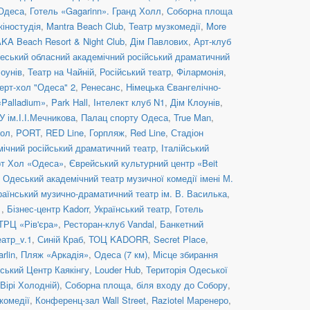
Одеса
,
Готель «Gagarinn». Гранд Холл
,
Соборна площа
кіностудія
,
Mantra Beach Club
,
Театр музкомедії
,
More
AKA Beach Resort & Night Club
,
Дім Павлових
,
Арт-клуб
еський обласний академічний російський драматичний
оунів
,
Театр на Чайній
,
Російський театр
,
Філармонія
,
ерт-хол "Одеса" 2
,
Ренесанс
,
Німецька Євангелічно-
«Palladium»
,
Park Hall
,
Інтелект клуб N1
,
Дім Клоунів
,
 ім.І.І.Мечникова
,
Палац спорту Одеса
,
True Man
,
хол
,
PORT
,
RED Line
,
Горпляж
,
Red Line
,
Стадіон
ічний російський драматичний театр
,
Італійський
рт Хол «Одеса»
,
Єврейський культурний центр «Beit
,
Одеський академічний театр музичної комедії імені М.
аїнський музично-драматичний театр ім. В. Василька
,
1
,
Бізнес-центр Kadorr
,
Український театр
,
Готель
ТРЦ «Рів'єра»
,
Ресторан-клуб Vandal
,
Банкетний
атр_v.1
,
Синій Краб
,
ТОЦ KADORR
,
Secret Place
,
rlin
,
Пляж «Аркадія»
,
Одеса (7 км)
,
Місце збирання
ський Центр Каякінгу
,
Louder Hub
,
Територія Одеської
Вірі Холодній)
,
Соборна площа, біля входу до Собору
,
комедії
,
Конференц-зал Wall Street
,
Raziotel Маренеро
,