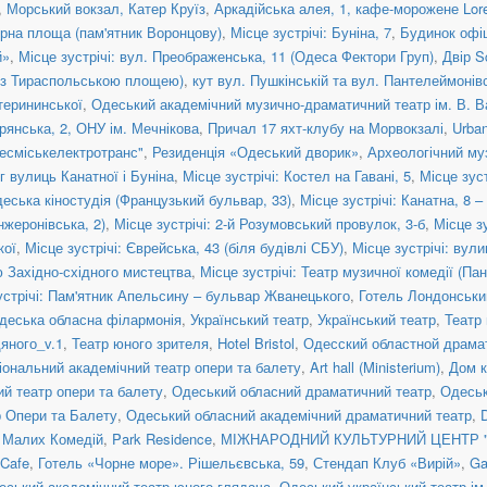
,
Морський вокзал, Катер Круїз
,
Аркадійська алея, 1, кафе-морожене Lor
рна площа (пам'ятник Воронцову)
,
Місце зустрічі: Буніна, 7
,
Будинок офі
й»
,
Місце зустрічі: вул. Преображенська, 11 (Одеса Фектори Груп)
,
Двір S
яд з Тираспольською площею)
,
кут вул. Пушкінській та вул. Пантелеймонів
атерининської
,
Одеський академічний музично-драматичний театр ім. В. 
рянська, 2, ОНУ ім. Мечнікова
,
Причал 17 яхт-клубу на Морвокзалі
,
Urba
есміськелектротранс"
,
Резиденція «Одеський дворик»
,
Археологічний му
іг вулиць Канатної і Буніна
,
Місце зустрічі: Костел на Гавані, 5
,
Місце зус
деська кіностудія (Французький бульвар, 33)
,
Місце зустрічі: Канатна, 8 
нжеронівська, 2)
,
Місце зустрічі: 2-й Розумовський провулок, 3-б
,
Місце з
кої
,
Місце зустрічі: Єврейська, 43 (біля будівлі СБУ)
,
Місце зустрічі: вул
ю Західно-східного мистецтва
,
Місце зустрічі: Театр музичної комедії (Па
устрічі: Пам'ятник Апельсину – бульвар Жванецького
,
Готель Лондонськи
деська обласна філармонія
,
Український театр
,
Український театр
,
Театр
дяного_v.1
,
Театр юного зрителя
,
Hotel Bristol
,
Одесский областной драма
іональний академічний театр опери та балету
,
Art hall (Ministerium)
,
Дом 
й театр опери та балету
,
Одеський обласний драматичний театр
,
Одеськ
 Опери та Балету
,
Одеський обласний академічний драматичний театр
,
D
 Малих Комедій
,
Park Residence
,
МІЖНАРОДНИЙ КУЛЬТУРНИЙ ЦЕНТР "
 Cafe
,
Готель «Чорне море». Рішельєвська, 59
,
Стендап Клуб «Вирій»
,
Ga
еський академічний театр юного глядача
,
Одеський український театр ім