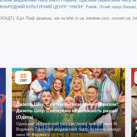
ЖНАРОДНИЙ КУЛЬТУРНИЙ ЦЕНТР "УНІОН"
,
Fabrik
,
Літній театр Gorsad
АДТ): Едіт Піаф цікавіша, ніж на bilet.zt.ua, karabas.com, concert.ua, inter
23
СЕР
Дизель Шоу. Святкуємо незалежність разом!:
Дизель Шоу. Святкуємо незалежність разом!
(Одеса)
Одеський академічний театр музичної комедії імені М.
Водяного Одеський академічний театр музичної комедії
імені М. Водяного