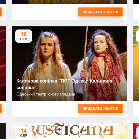
ПРИДБАТИ КВИТОК
18
ВЕР
Калинова сопілка (ТЮГ Одеса): Калинова
сопілка
Одеський театр юного глядача
ПРИДБАТИ КВИТОК
14
СЕР