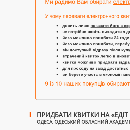
Ми радимо Вам обирати
елект
У чому переваги електронного кви
досить лише
показати його з е
не потрібно навіть виходити з д
його можливо придбати 24 години
його можливо придбати, перебув
він доступний відразу після куп
втрачений квиток легко віднови
квитки можливо придбати відраз
для проходу на захід достатньо
ви берете участь в економії папер
9 із 10 наших покупців обирают
ПРИДБАТИ КВИТКИ НА «ЕДІТ П
ОДЕСА, ОДЕСЬКИЙ ОБЛАСНИЙ АКАДЕМІЧ