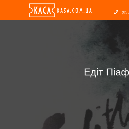
(097
Едіт Піаф