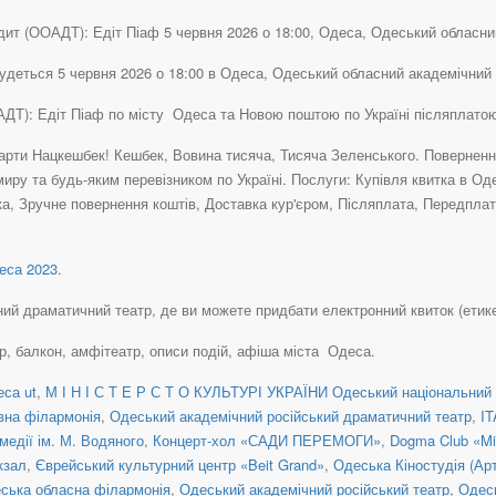
дит (ООАДТ): Едіт Піаф 5 червня 2026 о 18:00, Одеса, Одеський обласний
будеться 5 червня 2026 о 18:00 в Одеса, Одеський обласний академічний
ОАДТ): Едіт Піаф по місту Одеса та Новою поштою по Україні післяплато
рти Нацкешбек! Кешбек, Вовина тисяча, Тисяча Зеленського. Повернення 
миру та будь-яким перевізником по Україні. Послуги: Купівля квитка в 
ка, Зручне повернення коштів, Доставка кур'єром, Післяплата, Передпла
са 2023
.
 драматичний театр, де ви можете придбати електронний квиток (етикет, e-
ер, балкон, амфітеатр, описи подій, афіша міста Одеса.
са ut
,
М І Н І С Т Е Р С Т О КУЛЬТУРІ УКРАЇНИ Одеський національний 
вна філармонія
,
Одеський академічний російський драматичний театр
,
I
медії ім. М. Водяного
,
Концерт-хол «САДИ ПЕРЕМОГИ»
,
Dogma Club «Mi
кзал
,
Єврейський культурний центр «Beit Grand»
,
Одеська Кіностудія (Ар
ська обласна філармонія
,
Одеський академічний російський театр
,
Одес