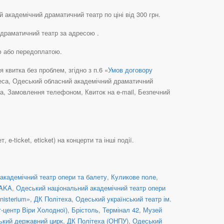
 академічний драматичний театр по ціні від 300 грн.
 драматичний театр за адресою .
ю або передоплатою.
квитка без проблем, згідно з п.6 «
Умов договору
Одеса, Одеський обласний академічний драматичний
та, Замовлення телефоном, Квиток на e-mail, Безпечний
ticket, eticket) на концерти та інші події.
академічний театр опери та балету
,
Куликове поле
,
TAKA
,
Одеський національний академічний театр опери
nisterium»
,
ДК Політеха
,
Одеський український театр ім.
т-центр Віри Холодної)
,
Брістоль
,
Термінал 42
,
Музей
ький державний цирк
,
ДК Політеха (ОНПУ)
,
Одеський