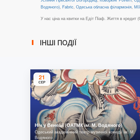
Водяного)
,
Fabric
,
Одеська обласна філармонія
,
МІ
У нас ціна на квитки на Едіт Піаф. Життя в кредит (ОО
ІНШІ ПОДІЇ
21
СЕР
Ніч у Венеції (ОАТМК ім. М. Водяного)
Одеський академічний театр музичної комедії ім. М.
Водяного