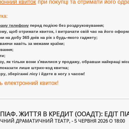
ронний квиток
при покупці та отримати його одра
тка:
крану телефону
перед подією без роздруковування;
ому, щоб отримати квиток, і витрачати свій час на його офор
 на добу 365 днів на рік з будь-якого гаджету;
аючи навіть за межами країни;
ування;
ти;
у, як тільки вони з'явилися у продажу, обравши найкращі міс
 показати лише штрих-код квитка;
у, зберіганні лісу і йдете в ногу з часом!
ь електронний квиток!
ІАФ. ЖИТТЯ В КРЕДИТ (ООАДТ): ЕДІТ ПІ
НИЙ ДРАМАТИЧНИЙ ТЕАТР, - 5 ЧЕРВНЯ 2026 О 18:00