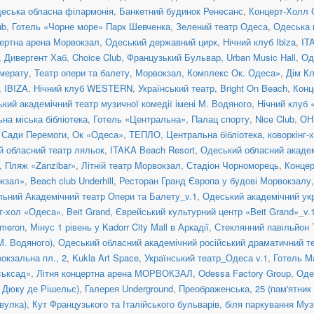
еська обласна філармонія
,
Банкетний будинок Ренесанс
,
Концерт-Холл 
ub
,
Готель «Чорне море» Парк Шевченка
,
Зелений театр Одеса
,
Одеська 
ертна арена Морвокзал
,
Одеський державний цирк
,
Нічний клуб Ibiza
,
IT
,
Дивергент Хаб
,
Choice Club
,
Французький Бульвар
,
Urban Music Hall
,
Од
мерату
,
Театр опери та балету
,
Морвокзал
,
Комплекс Ок. Одеса»
,
Дім Кл
,
IBIZA
,
Нічний клуб WESTERN
,
Український театр
,
Bright On Beach
,
Конц
кий академічний театр музичної комедії імені М. Водяного
,
Нічний клуб 
на міська бібліотека
,
Готель «Центральна»
,
Палац спорту
,
Nice Club
,
ОНУ
 Сади Перемоги
,
Ок «Одеса»
,
ТЕПЛО
,
Центральна бібліотека, коворкінг-
й обласний театр ляльок
,
ITAKA Beach Resort
,
Одеський обласний академ
,
Пляж «Zanzibar»
,
Літній театр Морвокзал
,
Стадіон Чорноморець
,
Конце
окзал»
,
Beach club Underhill
,
Ресторан Гранд Європа у будові Морвокзалу
ьний Академічний театр Опери та Балету_v.1
,
Одеський академічний укр
т-хол «Одеса»
,
Beit Grand
,
Єврейський культурний центр «Beit Grand»_v.
ameron
,
Мінус 1 рівень у Kadorr City Mall в Аркадії
,
Стеклянний павільйон 
М. Водяного)
,
Одеський обласний академічний російський драматичний те
окзальна пл., 2
,
Kukla Art Space
,
Український театр_Одеса v.1
,
Готель Ma
ськсад»
,
Літня концертна арена МОРВОКЗАЛ
,
Odessa Factory Group
,
Оде
а Дюку де Рішельє)
,
Галерея Underground
,
Преображенська, 25 (пам'ятник 
вулка)
,
Кут Французького та Італійського бульварів, біля паркування Муз