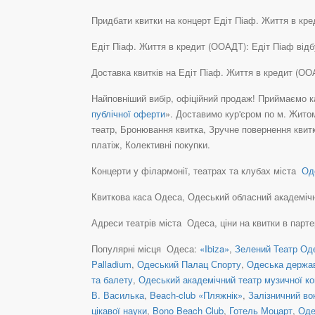
Придбати квитки на концерт Едіт Піаф. Життя в кре
Едіт Піаф. Життя в кредит (ООАДТ): Едіт Піаф від
Доставка квитків на Едіт Піаф. Життя в кредит (О
Найповніший вибір, офіційний продаж! Приймаємо ка
публічної оферти
». Доставимо кур'єром по м. Жито
театр, Бронювання квитка, Зручне повернення квит
платіж, Колективні покупки.
Концерти у філармонії, театрах та клубах міста
Оде
Квиткова каса Одеса, Одеський обласний академічний
Адреси театрів міста Одеса, ціни на квитки в парт
Популярні місця Одеса:
«Ibiza»
,
Зелений Театр Оде
Palladium
,
Одеський Палац Спорту
,
Одеська держа
та балету
,
Одеський академічний театр музичної ко
В. Василька
,
Beach-club «Пляжнік»
,
Залізничний во
цікавої науки
,
Bono Beach Club
,
Готель Моцарт
,
Оде