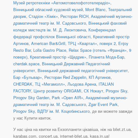
Музей ретротехніки «Автомотовелофототелерадіо»
,
Вінницький обласний художній музей
,
Mont Blanc
,
Театральний
дворик
,
Стадіон «Хімік»
,
Ресторан RICH
,
Академічний музично-
драматичний театр ім. М. Садовського
,
Вінницький фаховий
коледж мистецтв ім. М. Д. Леонтовича
,
Конференцзал
федерації профспілок Вінницької області
,
Креативний простір
Артинов
,
American Bar&Grill
,
ТРЦ «Квартал», поверх 2
,
Enjoy
Resto Bar
,
Lolla Gastro Place
,
Relax Space (готель «Франція», 9
поверх)
,
Креативний простір «Щедрик»
,
Планета Мода-Бар
,
cherdak.space
,
Вінницький Державний Педагогічний
університет
,
Вінницький державний педагогічний університет
,
Бар «Бульвар»
,
Ресторан Red Zeppelin
,
КП Артинов
,
CHERDAK
,
ТЦ «Мегамолл», Льодова Арена
,
ITALIAN
FACTORY
,
Центр розвитку ORIGAMI
,
СК Нокаут
,
Pirogov Sky
,
Pirogov Sky Garden
,
Park «Open AIR»
,
Академічний музично-
драматичний театр ім. М. Садовського
,
Zgar Event Park
,
Pirogov Sky
,
ВДПУ ім. М. Коцюбинського
, де ви можете завжди
у нас Купити квиток.
У нас ціна на квитки на Екзопланети цікавіша, ніж на bilet.zt.ua,
karabas.com, concert.ua, internet-bilet.ua, kasa.in.ua!