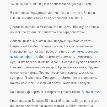
14:00, Вінниця, Вінницький планетарій по ціні від 75 грн.
Екзопланети відбудеться 30 липня 2026 о 14:00 в Вінниця,
Вінницький планетарій за адресою вул. Хлібна, 1.
Доставка квитків на Екзопланети по місту Вінниця та Новою
поштою по Україні післяплатою або передоплатою.
Найповніший вибір, офіційний продаж! Приймаємо карти
Нацкешбек! Кешбек, Вовина тисяча, Тисяча Зеленського.
Повернення квитка без проблем, згідно з п.6 «
Умов договору
публічної оферти
». Доставимо кур'єром по м. Житомиру та
будь-яким перевізником по Україні. Послуги: Купівля квитка в
Вінниця, Вінницький планетарій, Бронювання квитка, Зручне
повернення квитка, Зручне повернення коштів, Доставка
кур'єром, Післяплата, Передплата, Замовлення телефоном,
Квиток на e-mail, Безпечний платіж, Колективні покупки.
Концерти у філармонії, театрах та клубах міста
Вінниця 2023
.
Квиткова каса Вінниця, Вінницький планетарій, де ви можете
придбати електронний квиток (етикет, e-ticket, eticket) на