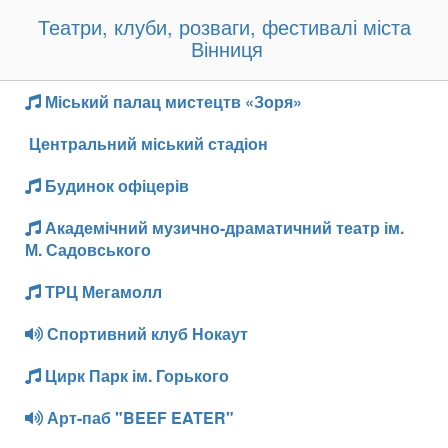
Театри, клуби, розваги, фестивалі міста
Вінниця
Міський палац мистецтв «Зоря»
Центральний міський стадіон
Будинок офіцерів
Академічний музично-драматичний театр ім.
М. Садовського
ТРЦ Мегамолл
Спортивний клуб Нокаут
Цирк Парк ім. Горького
Арт-паб "BEEF EATER"