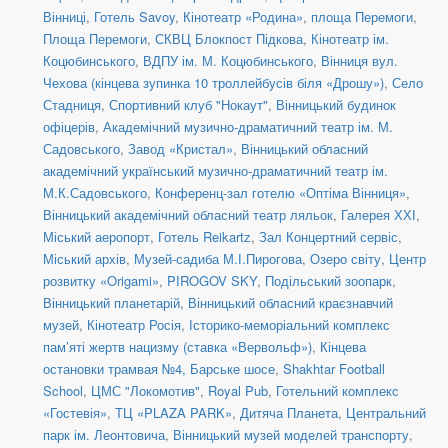
Вінниці
,
Готель Savoy
,
Кінотеатр «Родина»
,
площа Перемоги
,
Площа Перемоги
,
СКВЦ Блокпост Підкова
,
Кінотеатр ім.
Коцюбинського
,
ВДПУ ім. М. Коцюбинського
,
Вінниця вул.
Чехова (кінцева зупинка 10 троллейбусів біля «Дрошу»)
,
Село
Стадниця
,
Спортивний клуб "Нокаут"
,
Вінницький будинок
офіцерів
,
Академічний музично-драматичний театр ім. М.
Садовського
,
Завод «Кристал»
,
Вінницький обласний
академічний український музично-драматичний театр ім.
М.К.Садовського
,
Конференц-зал готелю «Оптіма Вінниця»
,
Вінницький академічний обласний театр ляльок
,
Галерея ХХІ
,
Міський аеропорт
,
Готель Reikartz
,
Зал Концертний сервіс
,
Міський архів
,
Музей-садиба М.І.Пирогова
,
Озеро світу
,
Центр
розвитку «Origami»
,
PIROGOV SKY
,
Подільський зоопарк
,
Вінницький планетарій
,
Вінницький обласний краєзнавчий
музей
,
Кінотеатр Росія
,
Історико-меморіальний комплекс
пам’яті жертв нацизму (ставка «Вервольф»)
,
Кінцева
остановки трамвая №4, Барське шосе
,
Shakhtar Football
School
,
ЦМС "Локомотив"
,
Royal Pub
,
Готельний комплекс
«Гостевія»
,
ТЦ «PLAZA PARK»
,
Дитяча Планета
,
Центральний
парк ім. Леонтовича
,
Вінницький музей моделей транспорту
,