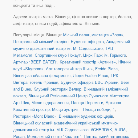
концерти та інші події.
Адреси театрів міста Вінниця, ціни на квитки в партер, балкон,
амфітеатр, описи подій, афіша міста Вінниця.
Популярні місця Вінниця:
Міський палац мистецтв «Зоря»
,
Центральний міський стадіон
,
Будинок офіцерів
,
Академічний
музично-драматичний театр ім. М. Садовського
,
ТРЦ
Мегамолл
,
Спортивний клуб Нокаут
,
Цирк Парк ім. Горького
,
Арт-паб "BEEF EATER"
,
Креативний простір «Артинів»
,
Нічний
клуб «Skyroom»
,
Арт галерея «Інтер Шик»
,
Feride Plaza
,
Вінницька обласна філармонія
,
Люди Fusion Place
,
ТРК
Вінтера
,
готель Франція
,
Будинок офіцерів ВВС України
,
Beer
and Blues
,
Клубний ресторан Велюр
,
Вінницький залізничний
вокзал
,
Вінницький Регіональний Центр Сучасного Мистецтва
Арт-Шик
,
Місце відправлення
,
Площа Перемоги
,
Артинов -
Креативний простір
,
Місце зустрічі – Площа победи, 1
,
Ресторан «Mont Blanc»
,
Вінницький будинок офіцерів
,
Вінницький обласний академічний український музично-
драматичний театр ім. М.К.Садовського
,
#CHERDAK
,
AURA
,
Papan
,
Молодіжний центр "Квадрат"
,
Центральний автовокзал