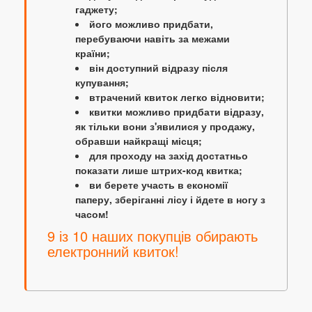
гаджету;
його можливо придбати,
перебуваючи навіть за межами
країни;
він доступний відразу після
купування;
втрачений квиток легко відновити;
квитки можливо придбати відразу,
як тільки вони з'явилися у продажу,
обравши найкращі місця;
для проходу на захід достатньо
показати лише штрих-код квитка;
ви берете участь в економії
паперу, зберіганні лісу і йдете в ногу з
часом!
9 із 10 наших покупців обирають
електронний квиток!