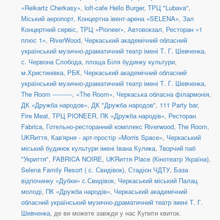
«Reikartz Cherkasy»
,
loft-cafe Hello Burger
,
ТРЦ "Lubava"
,
Міський аеропорт
,
Концертна івент-арена «SELENA»
,
Зал
Концертний сервіс
,
ТРЦ «Pioneer»
,
Автовокзал
,
Ресторан «1
плюс 1»
,
RiverWood
,
Черкаський академічний обласний
український музично-драматичний театр імені Т. Г. Шевченка
,
с. Червона Слобода, площа Біля будинку культури
,
м.Христинівка, РБК
,
Черкаський академічний обласний
український музично-драматичний театр імені Т. Г. Шевченка
,
The Room ----------
,
«The Room»
,
Черкаська обласна філармонія
,
ДК «Дружба народов»
,
ДК "Дружба народов"
,
111 Party bar
,
Fire Meat
,
ТРЦ PIONEER
,
ПК «Дружба народів»
,
Ресторан
Fabrica
,
Готельно-ресторанний комплекс Riverwood
,
The Room
,
UKRиття
,
Кав'ярня - арт-простір «Morris Space»
,
Черкаський
міський будинок культури імені Івана Кулика
,
Творчий паб
"Укриття"
,
FABRICA NOIRE
,
UKRиття Place (Кінотеатр Україна)
,
Selena Family Resort ( с. Свидівок)
,
Стадіон ЧДТУ
,
База
відпочинку «Дубки» с.Свидівок
,
Черкаський міський Палац
молоді
,
ПК «Дружба народів»
,
Черкаський академічний
обласний український музично-драматичний театр імені Т. Г.
Шевченка
, де ви можете завжди у нас Купити квиток.