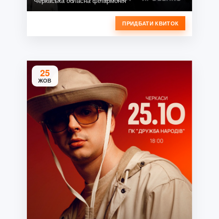
Черкаська обласна філармонія
ПРИДБАТИ КВИТОК
25
ЖОВ