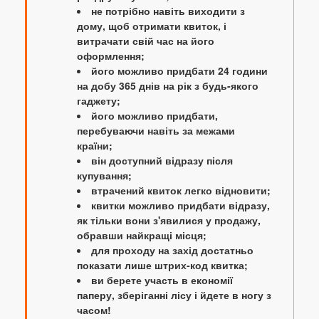
не потрібно навіть виходити з
дому, щоб отримати квиток, і
витрачати свій час на його
оформлення;
його можливо придбати 24 години
на добу 365 днів на рік з будь-якого
гаджету;
його можливо придбати,
перебуваючи навіть за межами
країни;
він доступний відразу після
купування;
втрачений квиток легко відновити;
квитки можливо придбати відразу,
як тільки вони з'явилися у продажу,
обравши найкращі місця;
для проходу на захід достатньо
показати лише штрих-код квитка;
ви берете участь в економії
паперу, зберіганні лісу і йдете в ногу з
часом!