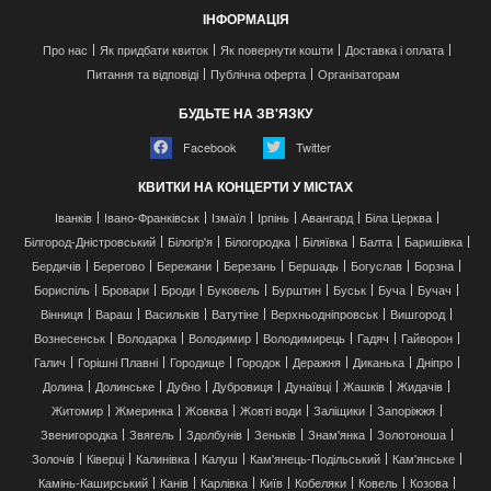
ІНФОРМАЦІЯ
Про нас
Як придбати квиток
Як повернути кошти
Доставка і оплата
Питання та відповіді
Публічна оферта
Організаторам
БУДЬТЕ НА ЗВ'ЯЗКУ
Facebook
Twitter
КВИТКИ НА КОНЦЕРТИ У МІСТАХ
Іванків
Івано-Франківськ
Ізмаїл
Ірпінь
Авангард
Біла Церква
Білгород-Дністровський
Білогір'я
Білогородка
Біляївка
Балта
Баришівка
Бердичів
Берегово
Бережани
Березань
Бершадь
Богуслав
Борзна
Бориспіль
Бровари
Броди
Буковель
Бурштин
Буськ
Буча
Бучач
Вінниця
Вараш
Васильків
Ватутіне
Верхньодніпровськ
Вишгород
Вознесенськ
Володарка
Володимир
Володимирець
Гадяч
Гайворон
Галич
Горішні Плавні
Городище
Городок
Деражня
Диканька
Дніпро
Долина
Долинське
Дубно
Дубровиця
Дунаївці
Жашків
Жидачів
Житомир
Жмеринка
Жовква
Жовті води
Заліщики
Запоріжжя
Звенигородка
Звягель
Здолбунів
Зеньків
Знам'янка
Золотоноша
Золочів
Ківерці
Калинівка
Калуш
Кам'янець-Подільський
Кам'янське
Камінь-Каширський
Канів
Карлівка
Київ
Кобеляки
Ковель
Козова