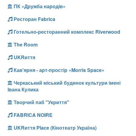
ПК «Дружба народів»
Ресторан Fabrica
Готельно-ресторанний комплекс Riverwood
The Room
UKRиття
Кав'ярня - арт-простір «Morris Space»
Черкаський міський будинок культури імені
Івана Кулика
Творчий паб "Укриття"
FABRICA NOIRE
UKRиття Place (Кінотеатр Україна)