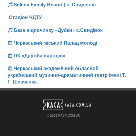
Selena Family Resort ( с. Свидівок)
Стадіон ЧДТУ
База відпочинку «Дубки» с.Свидівок
Черкаський міський Палац молоді
ПК «Дружба народів»
Черкаський академічний обласний
український музично-драматичний театр імені Т.
Г. Шевченка
© 2026 KASA.COM.UA