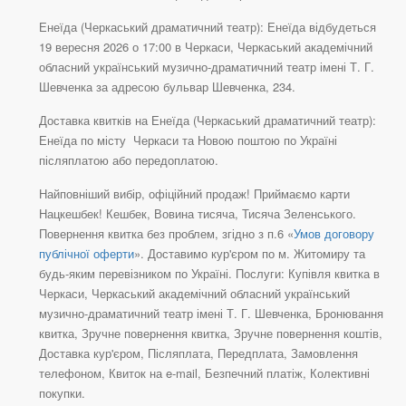
Енеїда (Черкаський драматичний театр): Енеїда відбудеться
19 вересня 2026 о 17:00 в Черкаси, Черкаський академічний
обласний український музично-драматичний театр імені Т. Г.
Шевченка за адресою бульвар Шевченка, 234.
Доставка квитків на Енеїда (Черкаський драматичний театр):
Енеїда по місту Черкаси та Новою поштою по Україні
післяплатою або передоплатою.
Найповніший вибір, офіційний продаж! Приймаємо карти
Нацкешбек! Кешбек, Вовина тисяча, Тисяча Зеленського.
Повернення квитка без проблем, згідно з п.6 «
Умов договору
публічної оферти
». Доставимо кур'єром по м. Житомиру та
будь-яким перевізником по Україні. Послуги: Купівля квитка в
Черкаси, Черкаський академічний обласний український
музично-драматичний театр імені Т. Г. Шевченка, Бронювання
квитка, Зручне повернення квитка, Зручне повернення коштів,
Доставка кур'єром, Післяплата, Передплата, Замовлення
телефоном, Квиток на e-mail, Безпечний платіж, Колективні
покупки.