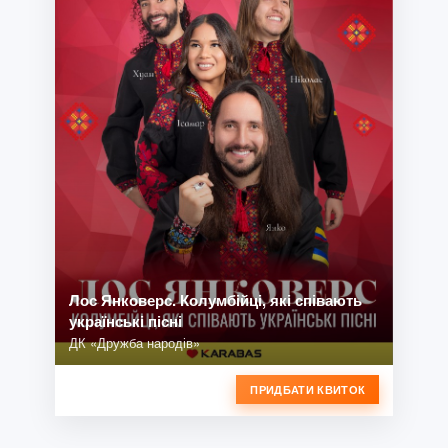
Лос Янковерс. Колумбійці, які співають
українські пісні
ДК «Дружба народів»
ПРИДБАТИ КВИТОК