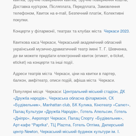
Доставка кур'єром, Післяплата, Передплата, Замовлення
телефоном, Квиток на e-mail, Безпечний платіж, Колективні
покупки.
Концерти у філармонії, театрах та клубах міста
Черкаси 2023
.
Квиткова каса Черкаси, Черкаський академічний обласний
український музично-драматичний театр імені Т. Г. Шевченка,
де ви можете придбати електронний квиток (етикет, e-ticket,
eticket) на концерти та інші події.
Адреси театрів міста Черкаси, ціни на квитки в партер,
балкон, амфітеатр, описи подій, афіша міста Черкаси.
Популярні місця Черкаси:
Центральний міський стадіон
,
ДК
«Дружба народів»
,
Черкаська обласна філармонія
,
СК
«Будівельник»
,
Manhattan club
,
БК Кулика
,
Кінотеатр «Салют»
,
Палац Культури «Дружба Народів»
,
Готель Апельсин
,
Готель
«Дніпро»
,
Аеропорт Черкаси
,
Палац Спорту «Будівельник»
,
Арт-кафе "Paprika"
,
ТЦ Plazma
,
Готель Оптіма
,
Дилерський
центр Newton
,
Черкаський міський будинок культури ім. І.