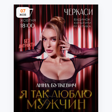
07
ЖОВ