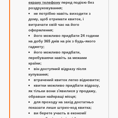
екрану телефону
перед подією без
роздруковування;
не потрібно навіть виходити з
дому, щоб отримати квиток, і
витрачати свій час на його
оформлення;
його можливо придбати 24 години
на добу 365 днів на рік з будь-якого
гаджету;
його можливо придбати,
перебуваючи навіть за межами
країни;
він доступний відразу після
купування;
втрачений квиток легко відновити;
квитки можливо придбати відразу,
як тільки вони з'явилися у продажу,
обравши найкращі місця;
для проходу на захід достатньо
показати лише штрих-код квитка;
ви берете участь в економії