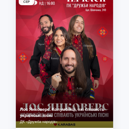
СЕР
Лос Янковерс. Колумбійці, які співають
українські пісні
ДК «Дружба народів»