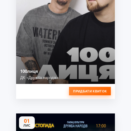
100лиця
ДК «Дружба народів»
ПРИДБАТИ КВИТОК
01
ЛИС