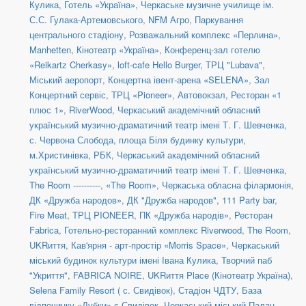
Кулика
,
Готель «Україна»
,
Черкаське музичне училище ім.
С.С. Гулака-Артемовського
,
NFM Агро
,
Паркування
центрального стадіону
,
Розважальний комплекс «Перлина»
,
Manhetten
,
Кінотеатр «Україна»
,
Конференц-зал готелю
«Reikartz Cherkasy»
,
loft-cafe Hello Burger
,
ТРЦ "Lubava"
,
Міський аеропорт
,
Концертна івент-арена «SELENA»
,
Зал
Концертний сервіс
,
ТРЦ «Pioneer»
,
Автовокзал
,
Ресторан «1
плюс 1»
,
RiverWood
,
Черкаський академічний обласний
український музично-драматичний театр імені Т. Г. Шевченка
,
с. Червона Слобода, площа Біля будинку культури
,
м.Христинівка, РБК
,
Черкаський академічний обласний
український музично-драматичний театр імені Т. Г. Шевченка
,
The Room ----------
,
«The Room»
,
Черкаська обласна філармонія
,
ДК «Дружба народов»
,
ДК "Дружба народов"
,
111 Party bar
,
Fire Meat
,
ТРЦ PIONEER
,
ПК «Дружба народів»
,
Ресторан
Fabrica
,
Готельно-ресторанний комплекс Riverwood
,
The Room
,
UKRиття
,
Кав'ярня - арт-простір «Morris Space»
,
Черкаський
міський будинок культури імені Івана Кулика
,
Творчий паб
"Укриття"
,
FABRICA NOIRE
,
UKRиття Place (Кінотеатр Україна)
,
Selena Family Resort ( с. Свидівок)
,
Стадіон ЧДТУ
,
База
відпочинку «Дубки» с.Свидівок
,
Черкаський міський Палац