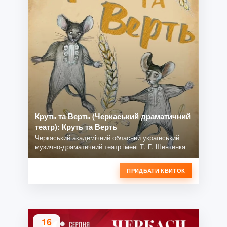
Круть та Верть (Черкаський драматичний
театр): Круть та Верть
Черкаський академічний обласний український
музично-драматичний театр імені Т. Г. Шевченка
ПРИДБАТИ КВИТОК
16