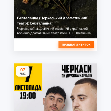
Безталанна (Черкаський драматичний
театр): Безталанна
Черкаський академічний обласний український
музично-драматичний театр імені Т. Г. Шевченка
ПРИДБАТИ КВИТОК
07
ЛИС