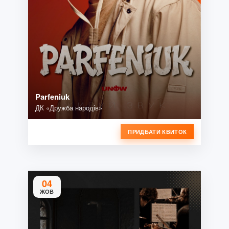
Parfeniuk
ДК «Дружба народів»
ПРИДБАТИ КВИТОК
04
ЖОВ