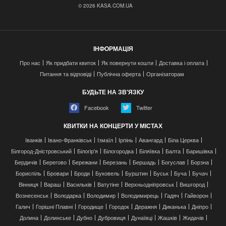
© 2026 KASA.COM.UA
ІНФОРМАЦІЯ
Про нас
Як придбати квиток
Як повернути кошти
Доставка і оплата
Питання та відповіді
Публічна оферта
Організаторам
БУДЬТЕ НА ЗВ'ЯЗКУ
Facebook
Twitter
КВИТКИ НА КОНЦЕРТИ У МІСТАХ
Іванків
Івано-Франківськ
Ізмаїл
Ірпінь
Авангард
Біла Церква
Білгород-Дністровський
Білогір'я
Білогородка
Біляївка
Балта
Баришівка
Бердичів
Берегово
Бережани
Березань
Бершадь
Богуслав
Борзна
Бориспіль
Бровари
Броди
Буковель
Бурштин
Буськ
Буча
Бучач
Вінниця
Вараш
Васильків
Ватутіне
Верхньодніпровськ
Вишгород
Вознесенськ
Володарка
Володимир
Володимирець
Гадяч
Гайворон
Галич
Горішні Плавні
Городище
Городок
Деражня
Диканька
Дніпро
Долина
Долинське
Дубно
Дубровиця
Дунаївці
Жашків
Жидачів