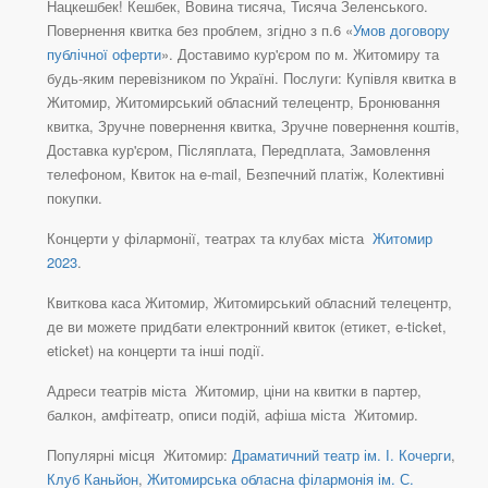
Нацкешбек! Кешбек, Вовина тисяча, Тисяча Зеленського.
Повернення квитка без проблем, згідно з п.6 «
Умов договору
публічної оферти
». Доставимо кур'єром по м. Житомиру та
будь-яким перевізником по Україні. Послуги: Купівля квитка в
Житомир, Житомирський обласний телецентр, Бронювання
квитка, Зручне повернення квитка, Зручне повернення коштів,
Доставка кур'єром, Післяплата, Передплата, Замовлення
телефоном, Квиток на e-mail, Безпечний платіж, Колективні
покупки.
Концерти у філармонії, театрах та клубах міста
Житомир
2023
.
Квиткова каса Житомир, Житомирський обласний телецентр,
де ви можете придбати електронний квиток (етикет, e-ticket,
eticket) на концерти та інші події.
Адреси театрів міста Житомир, ціни на квитки в партер,
балкон, амфітеатр, описи подій, афіша міста Житомир.
Популярні місця Житомир:
Драматичний театр ім. І. Кочерги
,
Клуб Каньйон
,
Житомирська обласна філармонія ім. С.