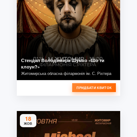
Стендап Володимира Шумко «Шо ти
клоун?»
Житомирська обласна філармонія ім. С. Ріхтера
ПРИДБАТИ КВИТОК
18
ЖОВ