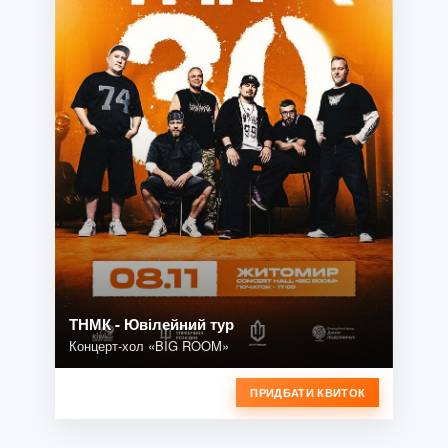
ТНМК - Ювілейний тур
Концерт-хол «BIG ROOM»
ПРИДБАТИ КВИТОК