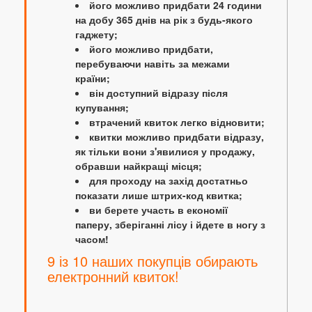
його можливо придбати 24 години
на добу 365 днів на рік з будь-якого
гаджету;
його можливо придбати,
перебуваючи навіть за межами
країни;
він доступний відразу після
купування;
втрачений квиток легко відновити;
квитки можливо придбати відразу,
як тільки вони з'явилися у продажу,
обравши найкращі місця;
для проходу на захід достатньо
показати лише штрих-код квитка;
ви берете участь в економії
паперу, зберіганні лісу і йдете в ногу з
часом!
9 із 10 наших покупців обирають
електронний квиток!