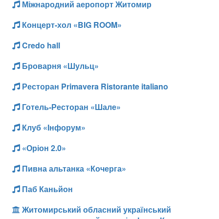
Міжнародний аеропорт Житомир
Концерт-хол «BIG ROOM»
Credo hall
Броварня «Шульц»
Ресторан Primavera Ristorante italiano
Готель-Ресторан «Шале»
Клуб «Інфорум»
«Оріон 2.0»
Пивна альтанка «Кочерга»
Паб Каньйон
Житомирський обласний український