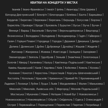
КВИТКИ НА КОНЦЕРТИ У МІСТАХ
Іванків
Івано-Франківськ
Ізмаїл
Ірпінь
Авангард
Біла Церква
Білгород-Дністровський
Білогір'я
Білогородка
Біляївка
Балта
Баришівка
Бердичів
Берегово
Бережани
Березань
Бершадь
Богуслав
Борзна
Бориспіль
Бровари
Броди
Буковель
Бурштин
Буськ
Буча
Бучач
Вінниця
Вараш
Васильків
Ватутіне
Верхньодніпровськ
Вишгород
Вознесенськ
Володарка
Володимир
Володимирець
Гадяч
Гайворон
Галич
Горішні Плавні
Городище
Городок
Деражня
Диканька
Дніпро
Долина
Долинське
Дубно
Дубровиця
Дунаївці
Жашків
Жидачів
Житомир
Жмеринка
Жовква
Жовті води
Заліщики
Запоріжжя
Звенигородка
Звягель
Здолбунів
Зеньків
Знам'янка
Золотоноша
Золочів
Ківерці
Калинівка
Калуш
Кам'янець-Подільський
Кам'янське
Камінь-Каширський
Канів
Карлівка
Київ
Кобеляки
Ковель
Козова
Коломия
Конотоп
Коростень
Коростишів
Корсунь-Шевченківський
Костопіль
Котельва
Красилів
Кременчук
Кривий Ріг
Кропивницький
Ладижин
Лохвиця
Лубни
Луцьк
Львів
Магдалинівка
Малин
Маньковка
Миколаїв
Миколаїв, Львівська обл.
Миргород
Могилів-Подольський
Мостиська
Мукачево
Ніжин
Нетішин
Новий Буг
Нововолинськ
Новомосковськ
Новояворівськ
Обухів
Ові́діополь
Одеса
Олександрія
Острог
Первомайськ
Перещепине
Переяслав
Пирятин
Погребище