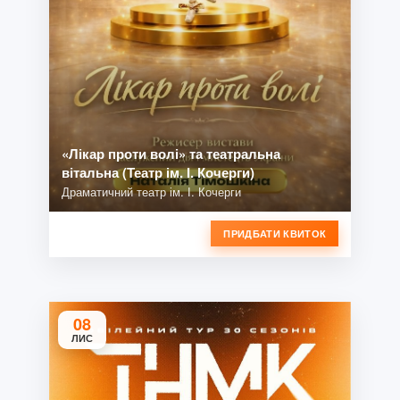
«Лікар проти волі» та театральна
вітальна (Театр ім. І. Кочерги)
Драматичний театр ім. І. Кочерги
ПРИДБАТИ КВИТОК
08
ЛИС