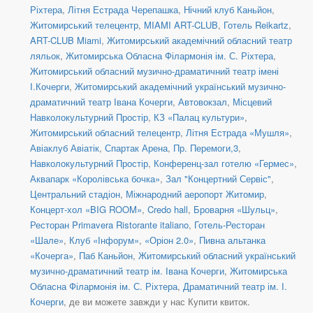
Ріхтера
,
Літня Естрада Черепашка
,
Нічний клуб Каньйон
,
Житомирський телецентр
,
MIAMI ART-CLUB
,
Готель Reikartz
,
ART-CLUB Miami
,
Житомирський академічний обласний театр
ляльок
,
Житомирська Обласна Філармонія ім. С. Ріхтера
,
Житомирський обласний музично-драматичний театр імені
І.Кочерги
,
Житомирський академічний український музично-
драматичний театр Івана Кочерги
,
Автовокзал
,
Місцевий
Навколокультурний Простір
,
КЗ «Палац культури»
,
Житомирський обласний телецентр
,
Літня Естрада «Мушля»
,
Авіаклуб Авіатік
,
Спартак Арена
,
Пр. Перемоги,3
,
Навколокультурний Простір
,
Конференц-зал готелю «Гермес»
,
Аквапарк «Королівська бочка»
,
Зал "Концертний Сервіс"
,
Центральний стадіон
,
Міжнародний аеропорт Житомир
,
Концерт-хол «BIG ROOM»
,
Credo hall
,
Броварня «Шульц»
,
Ресторан Primavera Ristorante italiano
,
Готель-Ресторан
«Шале»
,
Клуб «Інфорум»
,
«Оріон 2.0»
,
Пивна альтанка
«Кочерга»
,
Паб Каньйон
,
Житомирський обласний український
музично-драматичний театр ім. Івана Кочерги
,
Житомирська
Обласна Філармонія ім. С. Ріхтера
,
Драматичний театр ім. І.
Кочерги
, де ви можете завжди у нас Купити квиток.