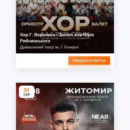
Хор Г. Верьовки - Золоті хіти Юрія
Рибчинського
Драматичний театр ім. І. Кочерги
ПРИДБАТИ КВИТОК
31
СЕР