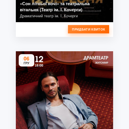
«Сон літньої ночі» та театральна
вітальня (Театр ім. І. Кочерги)
Драматичний театр ім. І. Кочерги
ПРИДБАТИ КВИТОК
06
ГРУ