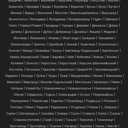
Бориспіль
Бровари
Броди
Буковель
Бурштин
Буськ
Буча
Бучач
Вінниця
Вараш
Васильків
Ватутіне
Верхньодніпровськ
Вишгород
Вознесенськ
Володарка
Володимир
Володимирець
Гадяч
Гайворон
Галич
Горішні Плавні
Городище
Городок
Деражня
Диканька
Дніпро
Долина
Долинське
Дубно
Дубровиця
Дунаївці
Жашків
Жидачів
Житомир
Жмеринка
Жовква
Жовті води
Заліщики
Запоріжжя
Звенигородка
Звягель
Здолбунів
Зеньків
Знам'янка
Золотоноша
Золочів
Ківерці
Калинівка
Калуш
Кам'янець-Подільський
Кам'янське
Камінь-Каширський
Канів
Карлівка
Київ
Кобеляки
Ковель
Козова
Коломия
Конотоп
Коростень
Коростишів
Корсунь-Шевченківський
Костопіль
Котельва
Красилів
Кременчук
Кривий Ріг
Кропивницький
Ладижин
Лохвиця
Лубни
Луцьк
Львів
Магдалинівка
Малин
Маньковка
Миколаїв
Миргород
Могилів-Подольський
Мостиська
Мукачево
Ніжин
Нетішин
Новий Буг
Нововолинськ
Новомосковськ
Новояворівськ
Обухів
Ові́діополь
Одеса
Олександрія
Острог
Первомайськ
Перещепине
Переяслав
Пирятин
Погребище
Подільськ
Полонне
Полтава
Рівне
Радехів
Радомишль
Роздільна
Ромни
с. Бабурка
Сарни
Світловодськ
Свалява
Сквира
Сколе
Славута
Сміла
Сокаль
Старокостянтинів
Стрий
Суми
Тальне
Тернопіль
Тисмениця
Тростянець
Трускавець
Тульчин
Ужгород
Українка
Умань
Фастів