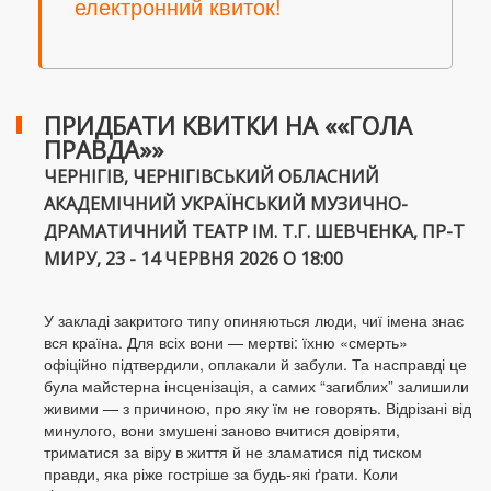
електронний квиток!
ПРИДБАТИ КВИТКИ НА ««ГОЛА
ПРАВДА»»
ЧЕРНІГІВ, ЧЕРНІГІВСЬКИЙ ОБЛАСНИЙ
АКАДЕМІЧНИЙ УКРАЇНСЬКИЙ МУЗИЧНО-
ДРАМАТИЧНИЙ ТЕАТР ІМ. Т.Г. ШЕВЧЕНКА, ПР-Т
МИРУ, 23 - 14 ЧЕРВНЯ 2026 О 18:00
У закладі закритого типу опиняються люди, чиї імена знає
вся країна. Для всіх вони — мертві: їхню «смерть»
офіційно підтвердили, оплакали й забули. Та насправді це
була майстерна інсценізація, а самих “загиблих” залишили
живими — з причиною, про яку їм не говорять. Відрізані від
минулого, вони змушені заново вчитися довіряти,
триматися за віру в життя й не зламатися під тиском
правди, яка ріже гостріше за будь-які ґрати. Коли