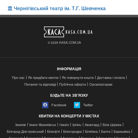
Чернігівський театр ім. Т.Г. Шевченка
© 2026 KASA.COM.UA
ІНФОРМАЦІЯ
Про нас
Як придбати квиток
Як повернути кошти
Доставка і оплата
Питання та відповіді
Публічна оферта
Організаторам
БУДЬТЕ НА ЗВ'ЯЗКУ
Facebook
Twitter
КВИТКИ НА КОНЦЕРТИ У МІСТАХ
Іванків
Івано-Франківськ
Ізмаїл
Ірпінь
Авангард
Біла Церква
Білгород-Дністровський
Білогір'я
Білогородка
Біляївка
Балта
Баришівка
Бердичів
Берегово
Бережани
Березань
Бершадь
Богуслав
Борзна