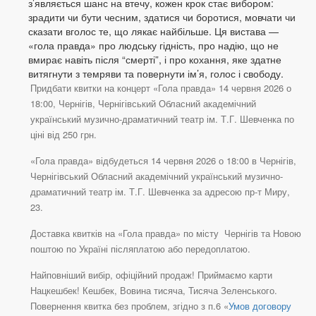
з’являється шанс на втечу, кожен крок стає вибором:
зрадити чи бути чесним, здатися чи боротися, мовчати чи
сказати вголос те, що лякає найбільше. Ця вистава —
«гола правда» про людську гідність, про надію, що не
вмирає навіть після “смерті”, і про кохання, яке здатне
витягнути з темряви та повернути ім’я, голос і свободу.
Придбати квитки на концерт «Гола правда» 14 червня 2026 о
18:00, Чернігів, Чернігівський Обласний академічний
український музично-драматичний театр ім. Т.Г. Шевченка по
ціні від 250 грн.
«Гола правда» відбудеться 14 червня 2026 о 18:00 в Чернігів,
Чернігівський Обласний академічний український музично-
драматичний театр ім. Т.Г. Шевченка за адресою пр-т Миру,
23.
Доставка квитків на «Гола правда» по місту Чернігів та Новою
поштою по Україні післяплатою або передоплатою.
Найповніший вибір, офіційний продаж! Приймаємо карти
Нацкешбек! Кешбек, Вовина тисяча, Тисяча Зеленського.
Повернення квитка без проблем, згідно з п.6 «
Умов договору