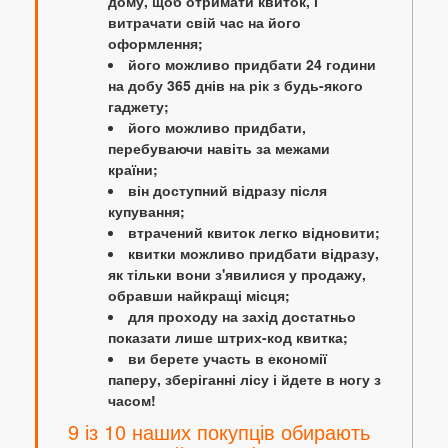
дому, щоб отримати квиток, і
витрачати свій час на його
оформлення;
його можливо придбати 24 години
на добу 365 днів на рік з будь-якого
гаджету;
його можливо придбати,
перебуваючи навіть за межами
країни;
він доступний відразу після
купування;
втрачений квиток легко відновити;
квитки можливо придбати відразу,
як тільки вони з'явилися у продажу,
обравши найкращі місця;
для проходу на захід достатньо
показати лише штрих-код квитка;
ви берете участь в економії
паперу, зберіганні лісу і йдете в ногу з
часом!
9 із 10 наших покупців обирають