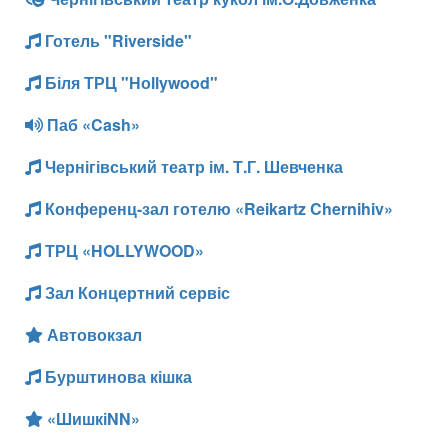
Готель "Riverside"
Біля ТРЦ "Ноllywood"
Паб «Cash»
Чернігівський театр ім. Т.Г. Шевченка
Конференц-зал готелю «Reikartz Chernihiv»
ТРЦ «HOLLYWOOD»
Зал Концертний сервіс
Автовокзал
Бурштинова кішка
«ШишкіNN»