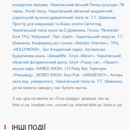
концертних програм
,
Чернігівський міський Палац культури
,
ПК
хіміки
,
Літній театр
,
Чернігівський обласний академічний
український музично-драматичний театр ім. Т.Г. Шевченка
,
Простір для комунікації та бізнес-освіти Світогляд
,
Чернігівський театр кукол ім.О.Довженка
,
Готель "Riverside"
,
Біля ТРЦ "Ноllywood"
,
Паб «Cash»
,
Чернігівський театр ім. Т.Г.
Шевченка
,
Конференц-зал готелю «Reikartz Chernihiv»
,
ТРЦ
«HOLLYWOOD»
,
Зал Концертний сервіс
,
Автовокзал
,
Бурштинова кішка
,
«ШишкіNN»
,
Клуб «Магніт»
,
Чернігівський
обласний філармонічний центр
,
Клуб «Pussy cat»
,
«Проєкт»
міське кафе
,
SARED SVOIH
,
113 Party Bar
,
Територія
«Ремзавод»
,
SERED SVOIH
,
Soul Pub
,
«GRADECKIY»
,
Актова
зала пед. університету
,
Чернігівський театр ім. Т.Г. Шевченка
,
де ви можете завжди у нас Купити квиток.
У нас ціна на квитки на «Гола правда» цікавіша, ніж на
bilet.zt.ua, karabas.com, concert.ua, internet-bilet.ua, kasa.in.ua!
ІНШІ ПОДІЇ