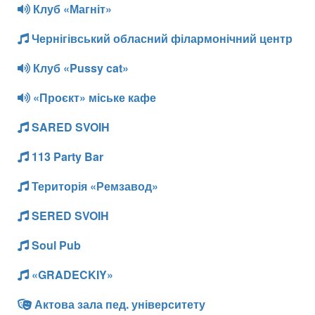
Клуб «Магніт»
Чернігівський обласний філармонічний центр
Клуб «Pussy cat»
«Проєкт» міське кафе
SARED SVOIH
113 Party Bar
Територія «Ремзавод»
SERED SVOIH
Soul Pub
«GRADECKIY»
Актова зала пед. університету