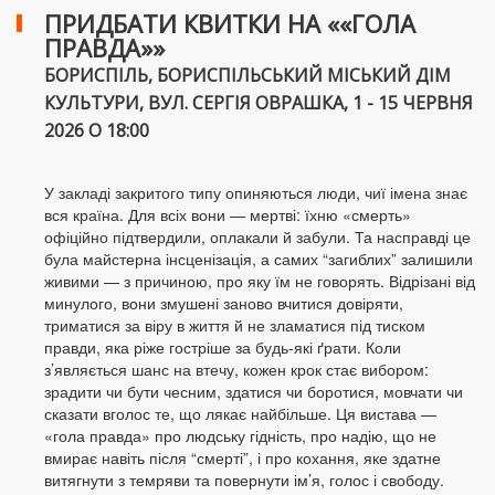
ПРИДБАТИ КВИТКИ НА ««ГОЛА
ПРАВДА»»
БОРИСПІЛЬ, БОРИСПІЛЬСЬКИЙ МІСЬКИЙ ДІМ
КУЛЬТУРИ, ВУЛ. СЕРГІЯ ОВРАШКА, 1 - 15 ЧЕРВНЯ
2026 О 18:00
У закладі закритого типу опиняються люди, чиї імена знає
вся країна. Для всіх вони — мертві: їхню «смерть»
офіційно підтвердили, оплакали й забули. Та насправді це
була майстерна інсценізація, а самих “загиблих” залишили
живими — з причиною, про яку їм не говорять. Відрізані від
минулого, вони змушені заново вчитися довіряти,
триматися за віру в життя й не зламатися під тиском
правди, яка ріже гостріше за будь-які ґрати. Коли
з’являється шанс на втечу, кожен крок стає вибором:
зрадити чи бути чесним, здатися чи боротися, мовчати чи
сказати вголос те, що лякає найбільше. Ця вистава —
«гола правда» про людську гідність, про надію, що не
вмирає навіть після “смерті”, і про кохання, яке здатне
витягнути з темряви та повернути ім’я, голос і свободу.