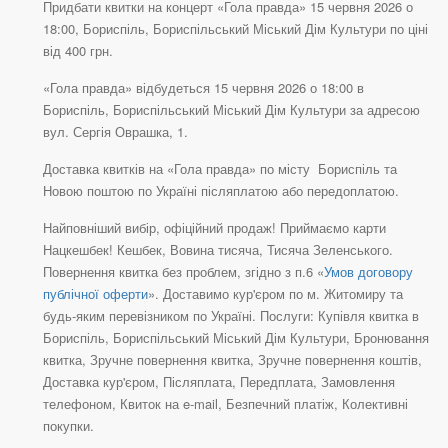
Придбати квитки на концерт «Гола правда» 15 червня 2026 о
18:00, Бориспіль, Бориспільський Міський Дім Культури по ціні
від 400 грн.
«Гола правда» відбудеться 15 червня 2026 о 18:00 в
Бориспіль, Бориспільський Міський Дім Культури за адресою
вул. Сергія Оврашка, 1.
Доставка квитків на «Гола правда» по місту Бориспіль та
Новою поштою по Україні післяплатою або передоплатою.
Найповніший вибір, офіційний продаж! Приймаємо карти
Нацкешбек! Кешбек, Вовина тисяча, Тисяча Зеленського.
Повернення квитка без проблем, згідно з п.6 «
Умов договору
публічної оферти
». Доставимо кур'єром по м. Житомиру та
будь-яким перевізником по Україні. Послуги: Купівля квитка в
Бориспіль, Бориспільський Міський Дім Культури, Бронювання
квитка, Зручне повернення квитка, Зручне повернення коштів,
Доставка кур'єром, Післяплата, Передплата, Замовлення
телефоном, Квиток на e-mail, Безпечний платіж, Колективні
покупки.