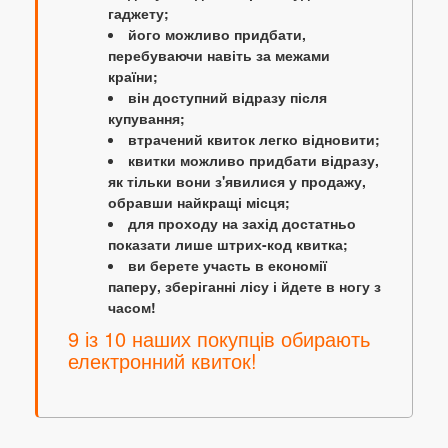
гаджету;
його можливо придбати,
перебуваючи навіть за межами
країни;
він доступний відразу після
купування;
втрачений квиток легко відновити;
квитки можливо придбати відразу,
як тільки вони з'явилися у продажу,
обравши найкращі місця;
для проходу на захід достатньо
показати лише штрих-код квитка;
ви берете участь в економії
паперу, зберіганні лісу і йдете в ногу з
часом!
9 із 10 наших покупців обирають
електронний квиток!