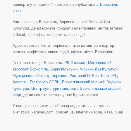
Концерти у філармонії, театрах та клубах міста
Бориспіль
2023
.
Квиткова каса Бориспіль, Бориспільський Міський Дім
Культури, де ви можете придбати електронний квиток (етикет,
e-ticket, eticket) на концерти та інші події.
Адреси театрів міста Бориспіль, ціни на квитки в партер,
балкон, амфітеатр, описи подій, афіша міста Бориспіль.
Популярні місця Бориспіль:
РК Оксамит
,
Міжнародний
аеропорт Бориспіль
,
Бориспільський Міський Дім Культури
,
Муніципальний театр Березіль
,
Рестопаб Dr.Pub
,
Біля ТРЦ
Aeromall
,
Гастробар СОЛЬ
,
Бориспільський Міський Будинок
Культури
,
Центр культури і мистецтв Бориспільської міської
ради
, де ви можете завжди у нас Купити квиток.
У нас ціна на квитки на «Гола правда» цікавіша, ніж на
bilet.zt.ua, karabas.com, concert.ua, internet-bilet.ua, kasa.in.ua!