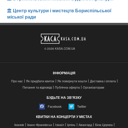
Центр культури і мистецтв Бориспільської
міської ради
© 2026 KASA.COM.UA
ІНФОРМАЦІЯ
Про нас
Як придбати квиток
Як повернути кошти
Доставка і оплата
Питання та відповіді
Публічна оферта
Організаторам
БУДЬТЕ НА ЗВ'ЯЗКУ
Facebook
Twitter
КВИТКИ НА КОНЦЕРТИ У МІСТАХ
Іванків
Івано-Франківськ
Ізмаїл
Ірпінь
Авангард
Біла Церква