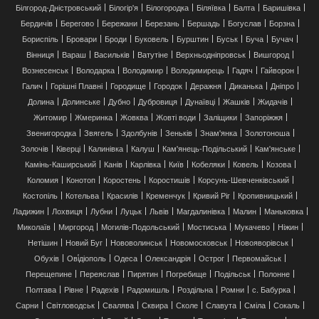
Білгород-Дністровський
Білогір'я
Білогородка
Біляївка
Балта
Баришівка
Бердичів
Берегово
Бережани
Березань
Бершадь
Богуслав
Борзна
Бориспіль
Бровари
Броди
Буковель
Бурштин
Буськ
Буча
Бучач
Вінниця
Вараш
Васильків
Ватутіне
Верхньодніпровськ
Вишгород
Вознесенськ
Володарка
Володимир
Володимирець
Гадяч
Гайворон
Галич
Горішні Плавні
Городище
Городок
Деражня
Диканька
Дніпро
Долина
Долинське
Дубно
Дубровиця
Дунаївці
Жашків
Жидачів
Житомир
Жмеринка
Жовква
Жовті води
Заліщики
Запоріжжя
Звенигородка
Звягель
Здолбунів
Зеньків
Знам'янка
Золотоноша
Золочів
Ківерці
Калинівка
Калуш
Кам'янець-Подільський
Кам'янське
Камінь-Каширський
Канів
Карлівка
Київ
Кобеляки
Ковель
Козова
Коломия
Конотоп
Коростень
Коростишів
Корсунь-Шевченківський
Костопіль
Котельва
Красилів
Кременчук
Кривий Ріг
Кропивницький
Ладижин
Лохвиця
Лубни
Луцьк
Львів
Магдалинівка
Малин
Маньковка
Миколаїв
Миргород
Могилів-Подольський
Мостиська
Мукачево
Ніжин
Нетішин
Новий Буг
Нововолинськ
Новомосковськ
Новояворівськ
Обухів
Ові́діополь
Одеса
Олександрія
Острог
Первомайськ
Перещепине
Переяслав
Пирятин
Погребище
Подільськ
Полонне
Полтава
Рівне
Радехів
Радомишль
Роздільна
Ромни
с. Бабурка
Сарни
Світловодськ
Свалява
Сквира
Сколе
Славута
Сміла
Сокаль