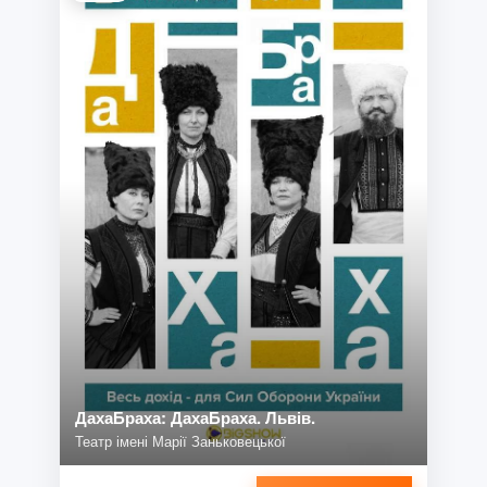
ДахаБраха: ДахаБраха. Львів.
Театр імені Марії Заньковецької