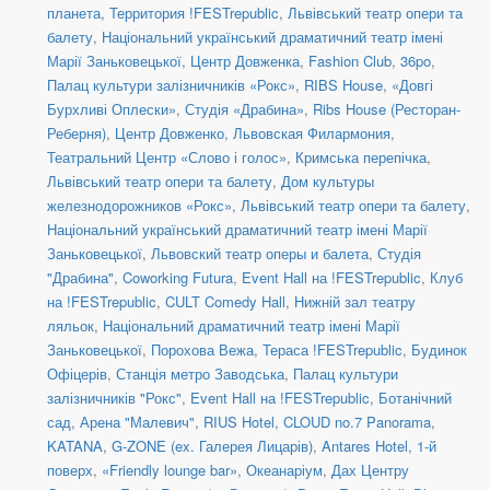
планета
,
Территория !FESTrepublic
,
Львівський театр опери та
балету
,
Національний український драматичний театр імені
Марії Заньковецької
,
Центр Довженка
,
Fashion Club
,
36po
,
Палац культури залізничників «Рокс»
,
RIBS House
,
«Довгі
Бурхливі Оплески»
,
Студія «Драбина»
,
Ribs House (Ресторан-
Реберня)
,
Центр Довженко
,
Львовская Филармония
,
Театральний Центр «Слово і голос»
,
Кримська перепічка
,
Львівський театр опери та балету
,
Дом культуры
железнодорожников «Рокс»
,
Львівський театр опери та балету
,
Національний український драматичний театр імені Марії
Заньковецької
,
Львовский театр оперы и балета
,
Студія
"Драбина"
,
Coworking Futura
,
Event Hall на !FESTrepublic
,
Клуб
на !FESTrepublic
,
CULT Comedy Hall
,
Нижній зал театру
ляльок
,
Національний драматичний театр імені Марії
Заньковецької
,
Порохова Вежа
,
Тераса !FESTrepublic
,
Будинок
Офіцерів
,
Станція метро Заводська
,
Палац культури
залізничників "Рокс"
,
Event Hall на !FESTrepublic
,
Ботанічний
сад
,
Арена "Малевич"
,
RIUS Hotel
,
CLOUD no.7 Panorama
,
KATANA
,
G-ZONE (ex. Галерея Лицарів)
,
Antares Hotel, 1-й
поверх
,
«Friendly lounge bar»
,
Океанаріум
,
Дах Центру