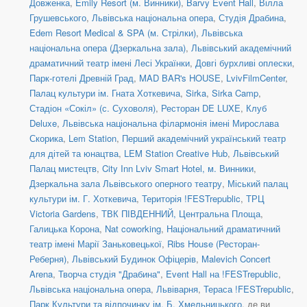
Довженка
,
Emily Resort (м. Винники)
,
Barvy Event Hall
,
Вілла
Грушевського
,
Львівська національна опера
,
Студія Драбина
,
Edem Resort Medical & SPA (м. Стрілки)
,
Львівська
національна опера (Дзеркальна зала)
,
Львівський академічний
драматичний театр імені Лесі Українки
,
Довгі бурхливі оплески
,
Парк-готелі Древній Град
,
MAD BAR's HOUSE
,
LvivFilmCenter
,
Палац культури ім. Гната Хоткевича
,
Sirka
,
Sirka Camp
,
Стадіон «Сокіл» (с. Суховоля)
,
Ресторан DE LUXE
,
Клуб
Deluxe
,
Львівська національна філармонія імені Мирослава
Скорика
,
Lem Station
,
Перший академічний український театр
для дітей та юнацтва
,
LEM Station Creative Hub
,
Львівський
Палац мистецтв
,
City Inn Lviv Smart Hotel, м. Винники
,
Дзеркальна зала Львівського оперного театру
,
Міський палац
культури ім. Г. Хоткевича
,
Територія !FESTrepublic
,
ТРЦ
Victoria Gardens
,
ТВК ПІВДЕННИЙ, Центральна Площа
,
Галицька Корона
,
Nat coworking
,
Національний драматичний
театр імені Марії Заньковецької
,
Ribs House (Ресторан-
Реберня)
,
Львівський Будинок Офіцерів
,
Malevich Concert
Arena
,
Творча студія "Драбина"
,
Event Hall на !FESTrepublic
,
Львівська національна опера
,
Львіварня
,
Тераса !FESTrepublic
,
Парк Культури та відпочинку ім. Б. Хмельницького
, де ви