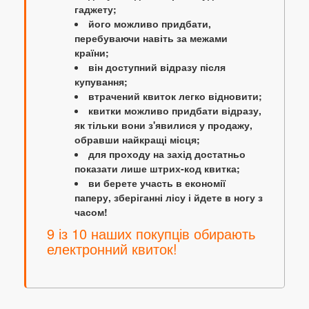
гаджету;
його можливо придбати,
перебуваючи навіть за межами
країни;
він доступний відразу після
купування;
втрачений квиток легко відновити;
квитки можливо придбати відразу,
як тільки вони з'явилися у продажу,
обравши найкращі місця;
для проходу на захід достатньо
показати лише штрих-код квитка;
ви берете участь в економії
паперу, зберіганні лісу і йдете в ногу з
часом!
9 із 10 наших покупців обирають
електронний квиток!