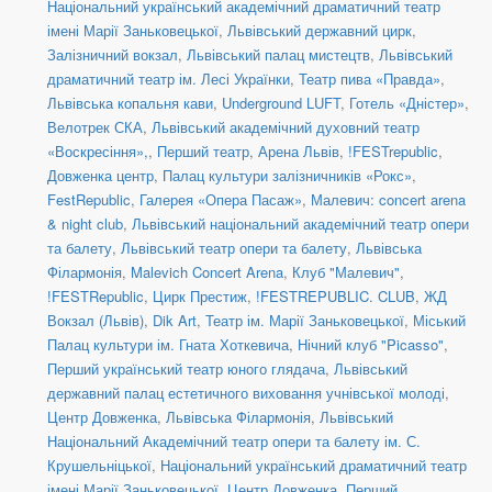
Національний український академічний драматичний театр
імені Марії Заньковецької
,
Львівський державний цирк
,
Залізничний вокзал
,
Львівський палац мистецтв
,
Львівський
драматичний театр ім. Лесі Українки
,
Театр пива «Правда»
,
Львівська копальня кави
,
Underground LUFT
,
Готель «Дністер»
,
Велотрек СКА
,
Львівський академічний духовний театр
«Воскресіння»,
,
Перший театр
,
Арена Львів
,
!FESTrepublic
,
Довженка центр
,
Палац культури залізничників «Рокс»
,
FestRepublic
,
Галерея «Опера Пасаж»
,
Малевич: concert arena
& night club
,
Львівський національний академічний театр опери
та балету
,
Львівський театр опери та балету
,
Львівська
Філармонія
,
Malevich Concert Arena
,
Клуб "Малевич"
,
!FESTRepublic
,
Цирк Престиж
,
!FESTREPUBLIC. CLUB
,
ЖД
Вокзал (Львів)
,
Dik Art
,
Театр ім. Марії Заньковецької
,
Міський
Палац культури ім. Гната Хоткевича
,
Нічний клуб "Picasso"
,
Перший український театр юного глядача
,
Львівський
державний палац естетичного виховання учнівської молоді
,
Центр Довженка
,
Львівська Філармонія
,
Львівський
Національний Академічний театр опери та балету ім. С.
Крушельніцької
,
Національний український драматичний театр
імені Марії Заньковецької
,
Центр Довженка
,
Перший