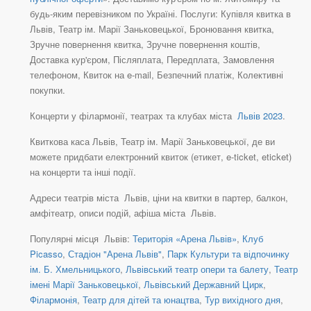
будь-яким перевізником по Україні. Послуги: Купівля квитка в
Львів, Театр ім. Марії Заньковецької, Бронювання квитка,
Зручне повернення квитка, Зручне повернення коштів,
Доставка кур'єром, Післяплата, Передплата, Замовлення
телефоном, Квиток на e-mail, Безпечний платіж, Колективні
покупки.
Концерти у філармонії, театрах та клубах міста
Львів 2023
.
Квиткова каса Львів, Театр ім. Марії Заньковецької, де ви
можете придбати електронний квиток (етикет, e-ticket, eticket)
на концерти та інші події.
Адреси театрів міста Львів, ціни на квитки в партер, балкон,
амфітеатр, описи подій, афіша міста Львів.
Популярні місця Львів:
Територія «Арена Львів»
,
Клуб
Picasso
,
Стадіон "Арена Львів"
,
Парк Культури та відпочинку
ім. Б. Хмельницького
,
Львівський театр опери та балету
,
Театр
імені Марії Заньковецької
,
Львівський Державний Цирк
,
Філармонія
,
Театр для дітей та юнацтва
,
Тур вихідного дня
,