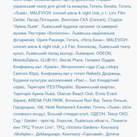
український театр для дітей та юнацтва
,
Готель Sonata
,
Готель
«Львів»
,
MALEVICH: concert arena & night club_v.1
,
Lviv Film
Center
,
Палац Потоцьких
,
Велотрек СКА (Concert)
,
Стадіон
"Арена Львів"
,
Львівський будинок органної та камерної
музики
,
Ресторан «Валентіно»
,
Львівська національна
філармонія
,
Opera Passage
,
Готель «Нота Бене»
,
MALEVICH:
concert arena & night club_v.2 Fan
,
Кінопалац
,
Львівський театр
кукол
,
Львівський палац молоді
,
Львівярня
,
ODEON
,
MolodoZeleno
,
CLUB151
,
Secret Place
,
Галерея Ліцарів
,
Конференц-зал «Краків»
,
Митрополичі сади (Сад собору
Святого Юра)
,
Конференц-зал у готелі Reikartz Дворжець
,
Будинок культури залізничників «Рокс»
,
Зал Концертний
сервіс
,
Територія !FESTRepublic
,
Вірменський квартал
,
Територія Арена Львів
,
Otaman Beach Club
,
Ennio Event
Square
,
ARENA FUN PARK
,
Котельня Ruіn Bar
,
Театр Ляльок
,
Городоцька, 106
,
Hotel Restaurant Kavalier
,
Готель «Львів» (біля
головного входу)
,
Вільний стендап клуб
,
ОДЕОН
,
Театр ОКО
,
Сад / Garden - простір, Хоросне, Львівська область
,
Планета
кіно ТРЦ "Forum Lviv"
,
ТРЦ «Victoria Gardens» Кінотеатр
«Multiplex»
,
ДеМанджаро
,
Кінотеатр «Горіховий»
,
Дитяча